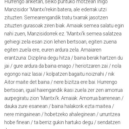
Hurrengo ariketan, seiko puntuko motzean Iñigo
Manzisidor ‘Mantxi'rekin batera, ale ederrak utzi
zituzten. Semearengandik tratu txarrak jasotzen
zituzten gurasoak ziren biak. Amaiak semea salatu egin
nahi zuen, Manzisidorrek ez. ‘Mantxi'k semea salatzea
gehiegi zela esan zion lehen bertsoan, egiten zuena
egiten zuela ere, euren ardura zela. Amaiaren
erantzuna: Diziplina degu hitza / baina berak hartzen du
jai / gure ardura da baina enago / heriotzaren zai / nola
egongo naiz lasai / kolpatzen bagaitu noiznahi / nik
Aitor maite det baina / nere bizitza ere bai. Hurrengo
bertsoan, igual haiengandik ikasi zuela zer zen amorrua
aurpegiratu zion ‘Mantxi'k. Amaiak: Amorrua barrenean /
dauka zure esanean / baina halakorik ezta maitea /
nere mingainean / hobetzeko ahaleginean / urruntzea
hobe finean / ta berriz gukin hartuko degu / sendatzen