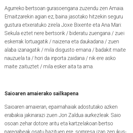
Agurreko bertsoan gurasoengana zuzendu zen Amaia.
Emaitzarekin agian ez, baina jasotako hitzekin seguru
gustura etxeratuko zirela Joxe Bixente eta Ana Mari:
Sekula eztet nere bertsorik / bideratu zuengana / zuei
eskerrak lortuagatik / naizena eta daukadana / zuen
alaba izanagatik / mila disgusto emana / badakit maite
nauzuela ta / hori da inporta zaidana / nik ere asko
maite zaituztet / mila esker aita ta ama.
Saioaren amaierako sailkapena
Saioaren amaieran, epaimahaiak adostutako azken
erabakia jakinarazi zuen Jon Zaldua aurkezleak. Saio
osoan zehar dotore aritu eta kartzelakoan bertso
paregabeak osatu bazituen ere, sorpresa izan zen ikus-