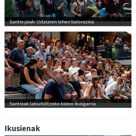
Santio jaiak: Udalaren lehen balorazioa
Santioak laburbiltzeko bideo ikusgarria
Ikusienak