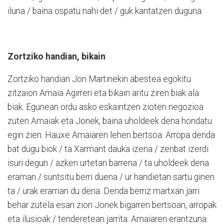
iluna / baina ospatu nahi det / guk kantatzen duguna.
Zortziko handian, bikain
Zortziko handian Jon Martinekin abestea egokitu
zitzaion Amaia Agirreri eta bikain aritu ziren biak ala
biak. Egunean ordu asko eskaintzen zioten negozioa
zuten Amaiak eta Jonek, baina uholdeek dena hondatu
egin zien. Hauxe Amaiaren lehen bertsoa: Arropa denda
bat dugu biok / ta Xarmant dauka izena / zenbat izerdi
isuri degun / azken urtetan barrena / ta uholdeek dena
eraman / suntsitu berri duena / ur handietan sartu ginen
ta / urak eraman du dena. Denda berriz martxan jarri
behar zutela esan zion Jonek bigarren bertsoan, arropak
eta ilusioak / tenderetean jarrita. Amaiaren erantzuna: