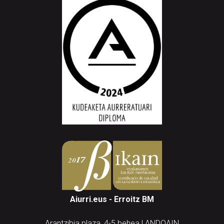
Aiurri.eus - Erroitz BM
Arantzibia plaza, 4-5 behea | ANDOAIN