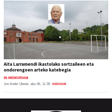
Aita Larramendi ikastolako sortzaileen eta
ondorengoen arteko katebegia
IN MEMORIAM
Jon Ander Ubeda
abu 06, 11:38
ANDOAIN