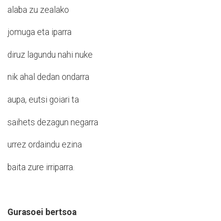
alaba zu zealako
jomuga eta iparra
diruz lagundu nahi nuke
nik ahal dedan ondarra
aupa, eutsi goiari ta
saihets dezagun negarra
urrez ordaindu ezina
baita zure irriparra.
Gurasoei bertsoa