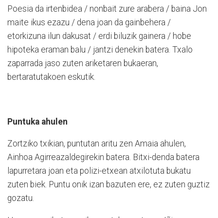
Poesia da irtenbidea / nonbait zure arabera / baina Jon
maite ikus ezazu / dena joan da gainbehera /
etorkizuna ilun dakusat / erdi biluzik gainera / hobe
hipoteka eraman balu / jantzi denekin batera. Txalo
zaparrada jaso zuten ariketaren bukaeran,
bertaratutakoen eskutik.
Puntuka ahulen
Zortziko txikian, puntutan aritu zen Amaia ahulen,
Ainhoa Agirreazaldegirekin batera. Bitxi-denda batera
lapurretara joan eta polizi-etxean atxilotuta bukatu
zuten biek. Puntu onik izan bazuten ere, ez zuten guztiz
gozatu.