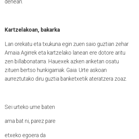
denean.
Kartzelakoan, bakarka
Lan orekatu eta txukuna egin zuen saio guztian zehar
Amaia Agirrek eta kartzelako lanean ere dotore aritu
zen billabonatarra. Hauexek azken ariketan osatu
zituen bertso hunkigarriak. Gaia: Urte askoan
aurreztutako diru guztia banketxetik ateratzera zoaz.
Sei urteko ume baten
ama bat ni, parez pare
etxeko egoera da