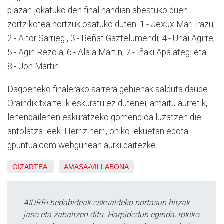
plazan jokatuko den final handian abestuko duen
zortzikotea nortzuk osatuko duten: 1.- Jexux Mari Irazu,
2.- Aitor Sarriegi, 3.- Beñat Gaztelumendi, 4.- Unai Agirre,
5.- Agin Rezola, 6.- Alaia Martin, 7.- Iñaki Apalategi eta
8.- Jon Martin.
Dagoeneko finalerako sarrera gehienak salduta daude.
Oraindik txartelik eskuratu ez dutenei, amaitu aurretik,
lehenbailehen eskuratzeko gomendioa luzatzen die
antolatzaileek. Herriz herri, ohiko lekuetan edota
gpuntua.com webgunean aurki daitezke.
GIZARTEA
AMASA-VILLABONA
AIURRI hedabideak eskualdeko nortasun hitzak
jaso eta zabaltzen ditu. Harpidedun eginda, tokiko