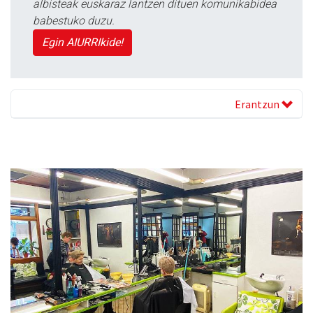
albisteak euskaraz lantzen dituen komunikabidea
babestuko duzu.
Egin AIURRIkide!
Erantzun