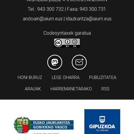
Tel.: 943 300 732 | Faxa: 943 300 731
andoain@aiurri.eus | idazkaritza@aiurri.eus
Codesyntaxek garatua
HONI BURUZ
LEGE OHARRA
PUBLIZITATEA
ARAUAK
HARREMANETARAKO
RSS