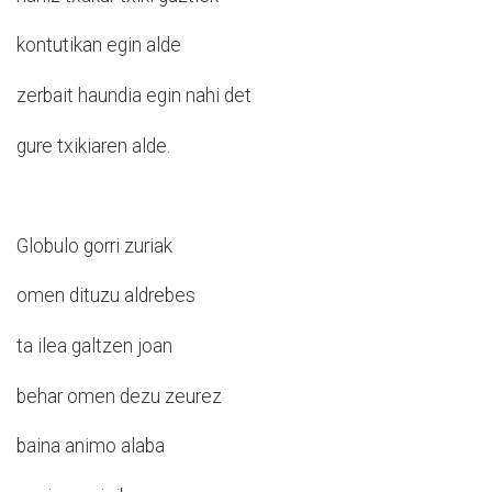
kontutikan egin alde
zerbait haundia egin nahi det
gure txikiaren alde.
Globulo gorri zuriak
omen dituzu aldrebes
ta ilea galtzen joan
behar omen dezu zeurez
baina animo alaba