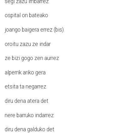
segi zazu irribarrez
ospital on bateako
joango baigera errez (bis)
oroitu zazu ze indar
ze bizi gogo zen aurrez
alperrik ariko gera
etsita ta negarrez
diru dena atera det
nere barruko indarrez
diru dena galduko det