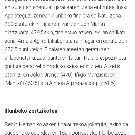
entzule gehienentzat garailearen izena entzutea: Iñaki
Apalategi, zuzenean Illunbeko finalera sailkatu zena,
480 punturekin. Bigarren izan zen Jon Martin
oiartzuarra, 479.5ekin, finalerako azken lekuan sailkatu
zena. Amaia Agirre billabonatarra hirugarren geratu zen
472,5 punturekin. Finalaren ateetan geratu zen
billabonatarra, zapi punturen faltan. Hala ere, pozik eta
gustura geratzeko moduko saioa egin zuen. Atzetik
etorri ziren Jokin Uranga (470), Iñigo Manzisisdor
‘Mantxi' (460.5) eta Ainhoa Agirreazaldegi (451.5).
Illunbeko zortzikotea
Behin Hernaniko azken finalaurrekoa jokatuta, jakina da
dagoeneko abenduaren 18an Donostiako Illunbe zezen