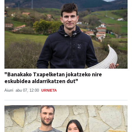
"Banakako Txapelketan jokatzeko nire
eskubidea aldarrikatzen dut"
Aiurri
abu 07, 12:00
URNIETA