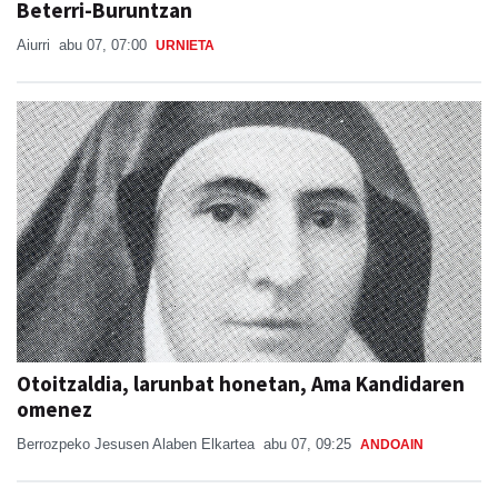
Beterri-Buruntzan
Aiurri
abu 07, 07:00
URNIETA
Otoitzaldia, larunbat honetan, Ama Kandidaren
omenez
Berrozpeko Jesusen Alaben Elkartea
abu 07, 09:25
ANDOAIN