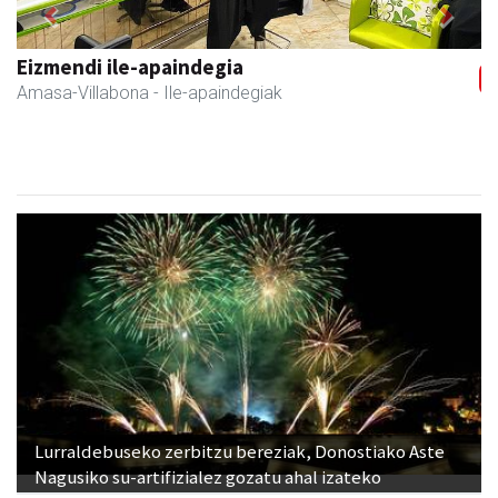
Previous
Next
Eizmendi ile-apaindegia
Amasa-Villabona
- Ile-apaindegiak
Lurraldebuseko zerbitzu bereziak, Donostiako Aste
Nagusiko su-artifizialez gozatu ahal izateko