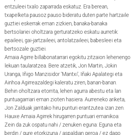
entzuleei txalo zaparrada eskatuz. Era berean,
txapelketa pausoz pauso bideratu duten parte hartzaile
guztiei eskerrak eman zizkien, banaka-banaka
bertsolariei oholtzara gerturatzeko eskatu aurretik:
epaileei, gai-jartzaileei, antolatzaileei, babesleei eta
bertsozale guztiei.
Amaia Agirre billabonatarrari egokitu zitzaion lehenengo
lekuan taularatzea. Bere atzetik, Jon Martin, Jokin
Uranga, Iñigo Manzisidor ‘Mantxi', Iñaki Apalategi eta
Ainhoa Agirreazaldegi kaleratu ziren, banan-banan.
Behin oholtzara etorrita, lehen agurra abestu eta lan
puntuagarriari eman zioten hasiera. Aurreneko ariketa,
Jon Zalduak jarritako hiru punturi erantzutea izan zen.
Hauxe Amaia Agirrek hirugarren puntuari emanikoa:
Zein da zuk ospatu nahi / zenuken eguna: Eguna eta
berdin / gure etorkizuna / aspaldian geroa / ez dago