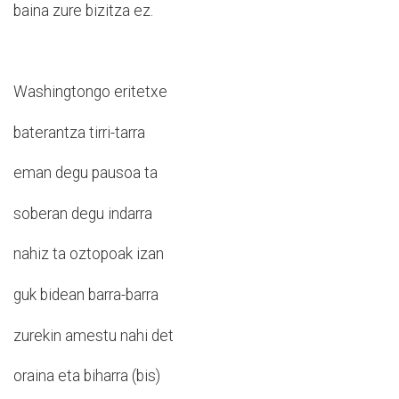
baina zure bizitza ez.
Washingtongo eritetxe
baterantza tirri-tarra
eman degu pausoa ta
soberan degu indarra
nahiz ta oztopoak izan
guk bidean barra-barra
zurekin amestu nahi det
oraina eta biharra (bis)