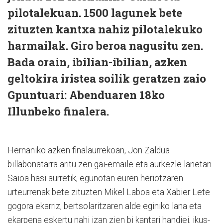
pilotalekuan. 1500 lagunek bete
zituzten kantxa nahiz pilotalekuko
harmailak. Giro beroa nagusitu zen.
Bada orain, ibilian-ibilian, azken
geltokira iristea soilik geratzen zaio
Gpuntuari: Abenduaren 18ko
Illunbeko finalera.
Hernaniko azken finalaurrekoan, Jon Zaldua
billabonatarra aritu zen gai-emaile eta aurkezle lanetan.
Saioa hasi aurretik, egunotan euren heriotzaren
urteurrenak bete zituzten Mikel Laboa eta Xabier Lete
gogora ekarriz, bertsolaritzaren alde eginiko lana eta
ekarpena eskertu nahi izan zien bi kantari handiei, ikus-