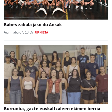
Babes zabala jaso du Ansak
Aiurri
abu 07, 13:55
URNIETA
Burrunba, gazte euskaltzaleen ekimen berria