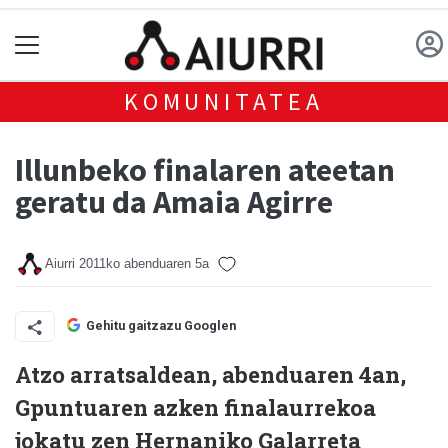
KOMUNITATEA
Illunbeko finalaren ateetan
geratu da Amaia Agirre
Aiurri
2011ko abenduaren 5a
Gehitu gaitzazu Googlen
Atzo arratsaldean, abenduaren 4an,
Gpuntuaren azken finalaurrekoa
jokatu zen Hernaniko Galarreta