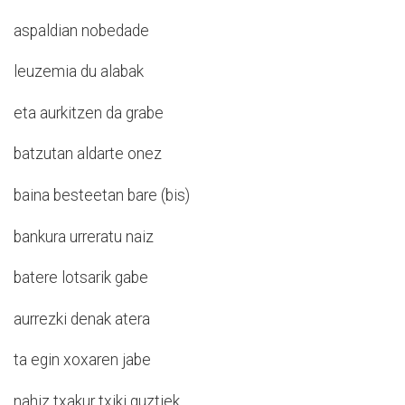
aspaldian nobedade
leuzemia du alabak
eta aurkitzen da grabe
batzutan aldarte onez
baina besteetan bare (bis)
bankura urreratu naiz
batere lotsarik gabe
aurrezki denak atera
ta egin xoxaren jabe
nahiz txakur txiki guztiek