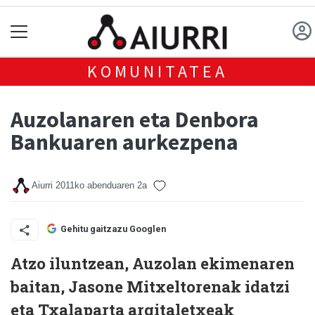
KOMUNITATEA
Auzolanaren eta Denbora
Bankuaren aurkezpena
Aiurri
2011ko abenduaren 2a
Gehitu gaitzazu Googlen
Atzo iluntzean, Auzolan ekimenaren
baitan, Jasone Mitxeltorenak idatzi
eta Txalaparta argitaletxeak