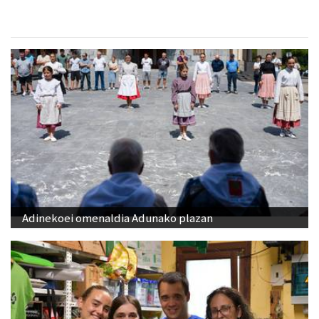
Adinekoei omenaldia Adunako plazan