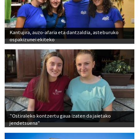
Kantujira, auzo-afaria eta dantzaldia, asteburuko
ospakizunei ekiteko
"Ostiraleko kontzertu gaua izaten da jaietako
jendetsuena"