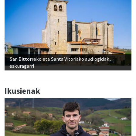
San Bittorreko eta Santa Vitoriako audiogidak,
eskuragarri
Ikusienak