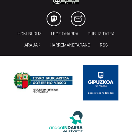
HONI BURUZ
LEGE OHARRA
PUBLIZITATEA
ARAUAK
HARREMANETARAKO
RSS