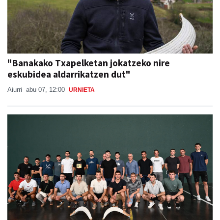
"Banakako Txapelketan jokatzeko nire
eskubidea aldarrikatzen dut"
Aiurri
abu 07, 12:00
URNIETA
Babes zabala jaso du Ansak