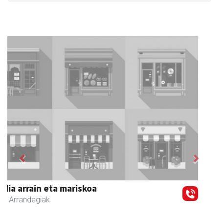
Previous
Next
Zubimusu Ikastola
Zizurkil
- Hezkuntza