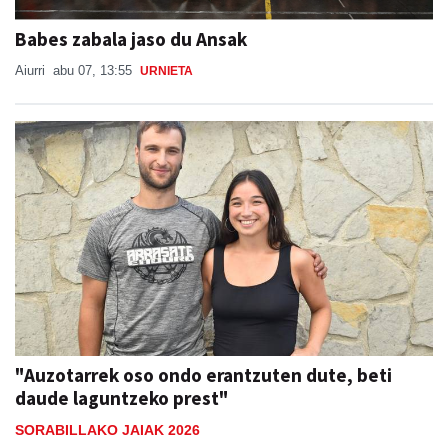
Aiurri
abu 07, 13:55
URNIETA
"Auzotarrek oso ondo erantzuten dute, beti
daude laguntzeko prest"
SORABILLAKO JAIAK 2026
Lide Ruiz Telleria
abu 07, 08:00
ANDOAIN