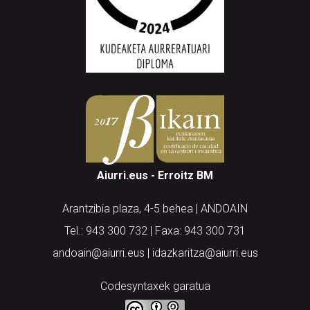
Aiurri.eus - Erroitz BM
Arantzibia plaza, 4-5 behea | ANDOAIN
Tel.: 943 300 732 | Faxa: 943 300 731
andoain@aiurri.eus | idazkaritza@aiurri.eus
Codesyntaxek garatua