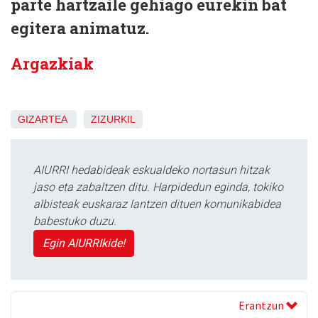
parte hartzaile gehiago eurekin bat
egitera animatuz.
Argazkiak
GIZARTEA
ZIZURKIL
AIURRI hedabideak eskualdeko nortasun hitzak
jaso eta zabaltzen ditu. Harpidedun eginda, tokiko
albisteak euskaraz lantzen dituen komunikabidea
babestuko duzu.
Egin AIURRIkide!
Erantzun