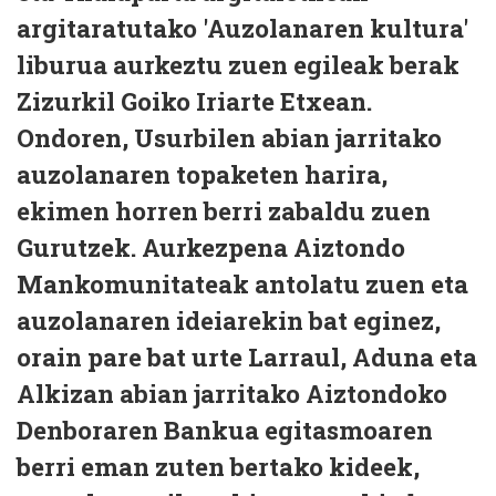
argitaratutako 'Auzolanaren kultura'
liburua aurkeztu zuen egileak berak
Zizurkil Goiko Iriarte Etxean.
Ondoren, Usurbilen abian jarritako
auzolanaren topaketen harira,
ekimen horren berri zabaldu zuen
Gurutzek. Aurkezpena Aiztondo
Mankomunitateak antolatu zuen eta
auzolanaren ideiarekin bat eginez,
orain pare bat urte Larraul, Aduna eta
Alkizan abian jarritako Aiztondoko
Denboraren Bankua egitasmoaren
berri eman zuten bertako kideek,