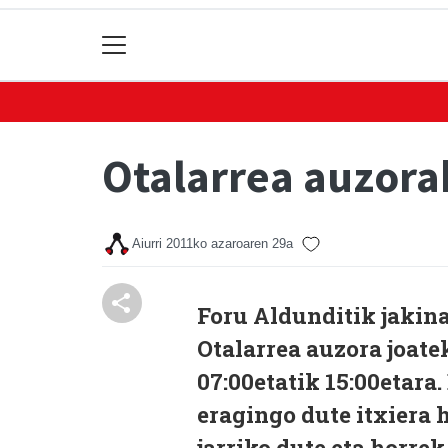
Otalarrea auzora
Aiurri
2011ko azaroaren 29a
Foru Aldunditik jakin
Otalarrea auzora joate
07:00etatik 15:00etara
eragingo dute itxiera 
jarriko dute eta horre