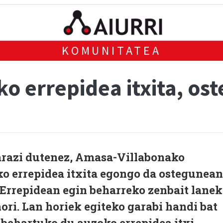
KOMUNITATEA
ko errepidea itxita, o
arazi dutenez, Amasa-Villabonako
ko errepidea itxita egongo da ostegunean
. Errepidean egin beharreko zenbait lanek
hori. Lan horiek egiteko garabi handi bat
k behartuko du auzoko errepidea itxi