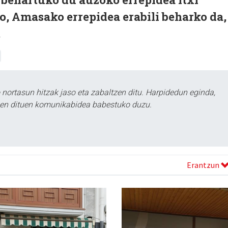
ko, Amasako errepidea erabili beharko da,
.
ortasun hitzak jaso eta zabaltzen ditu. Harpidedun eginda,
tzen dituen komunikabidea babestuko duzu.
Erantzun