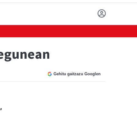
stegunean
Gehitu gaitzazu Googlen
,