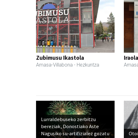
Zubimusu Ikastola
Iraol
Amasa-Villabona
- Hezkuntza
Amasa
Lurraldebuseko zerbitzu
bereziak, Donostiako Aste
Nagusiko su-artifizialez gozatu
Otoi