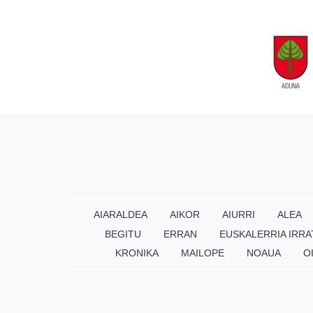
AIARALDEA
AIKOR
AIURRI
ALEA
BEGITU
ERRAN
EUSKALERRIA IRRA
KRONIKA
MAILOPE
NOAUA
O