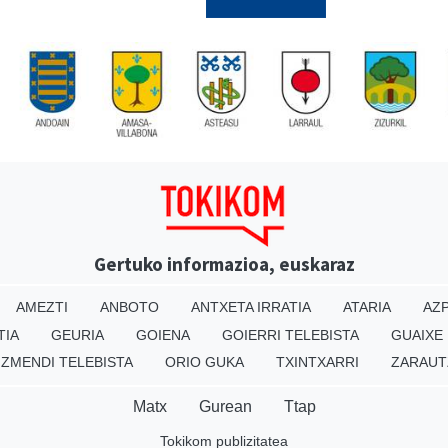
Gertuko informazioa, euskaraz
AMEZTI
ANBOTO
ANTXETA IRRATIA
ATARIA
AZP
TIA
GEURIA
GOIENA
GOIERRI TELEBISTA
GUAIXE
IZMENDI TELEBISTA
ORIO GUKA
TXINTXARRI
ZARAUT
Matx
Gurean
Ttap
Tokikom publizitatea