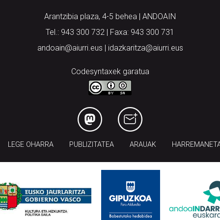
Arantzibia plaza, 4-5 behea | ANDOAIN
Tel.: 943 300 732 | Faxa: 943 300 731
andoain@aiurri.eus | idazkaritza@aiurri.eus
Codesyntaxek garatua
LEGE OHARRA
PUBLIZITATEA
ARAUAK
HARREMANET