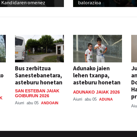
 Kandidaren omenez
balorazioa
Bus zerbitzua
Adunako jaien
Ju
ko
Sanestebanetara,
lehen txanpa,
an
asteburu honetan
asteburu honetan
Do
H
SAN ESTEBAN JAIAK
ADUNAKO JAIAK 2026
pr
GOIBURUN 2026
K
Aiurri
abu 05
ADUNA
Aiurri
abu 05
ANDOAIN
Aiu