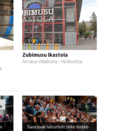
Zubimusu Ikastola
Amasa-Villabona
- Hezkuntza
a
n
Santioak laburbiltzeko bideo