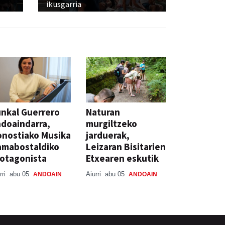
ikusgarria
nkal Guerrero
Naturan
doaindarra,
murgiltzeko
nostiako Musika
jarduerak,
amabostaldiko
Leizaran Bisitarien
otagonista
Etxearen eskutik
rri
abu 05
Aiurri
abu 05
ANDOAIN
ANDOAIN