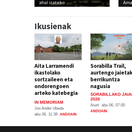
ahal izateko
Ama
Ikusienak
Aita Larramendi
Sorabilla Trail,
ikastolako
aurtengo jaieta
sortzaileen eta
berrikuntza
ondorengoen
nagusia
arteko katebegia
SORABILLAKO JAIA
2026
IN MEMORIAM
Aiurri
abu 06, 07:00
Jon Ander Ubeda
ANDOAIN
abu 06, 11:38
ANDOAIN