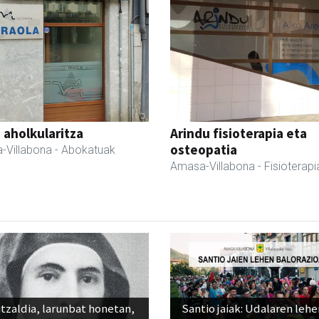
a aholkularitza
Arindu fisioterapia eta
osteopatia
-Villabona
- Abokatuak
Amasa-Villabona
- Fisioterapi
tzaldia, larunbat honetan,
Santio jaiak: Udalaren lehe