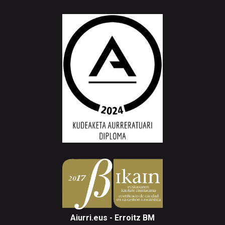
Aiurri.eus - Erroitz BM