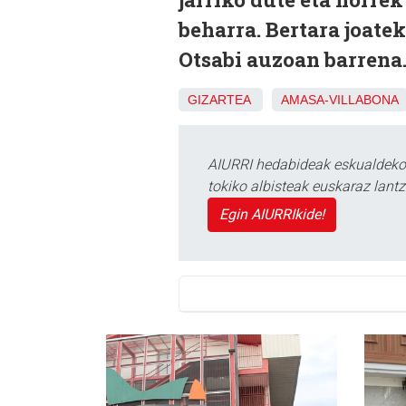
beharra. Bertara joate
Otsabi auzoan barrena
GIZARTEA
AMASA-VILLABONA
AIURRI hedabideak eskualdeko n
tokiko albisteak euskaraz lan
Egin AIURRIkide!