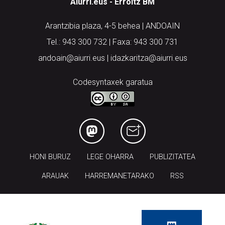
Aiurri.eus - Erroitz BM
Arantzibia plaza, 4-5 behea | ANDOAIN
Tel.: 943 300 732 | Faxa: 943 300 731
andoain@aiurri.eus | idazkaritza@aiurri.eus
Codesyntaxek garatua
HONI BURUZ
LEGE OHARRA
PUBLIZITATEA
ARAUAK
HARREMANETARAKO
RSS