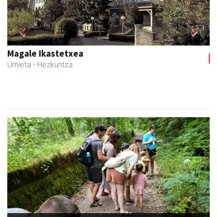
Previous
Next
Ondarreta taberna
Andoain
- Tabernak