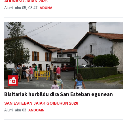
ADUNAKO JAIAK 2026
Aiurri
abu 05, 08:47
ADUNA
Bisitariak hurbildu dira San Esteban egunean
SAN ESTEBAN JAIAK GOIBURUN 2026
Aiurri
abu 03
ANDOAIN