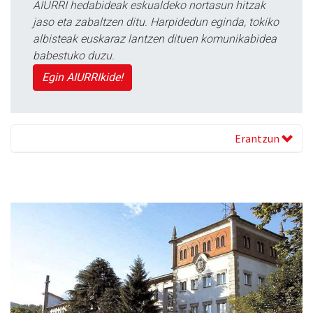
AIURRI hedabideak eskualdeko nortasun hitzak
jaso eta zabaltzen ditu. Harpidedun eginda, tokiko
albisteak euskaraz lantzen dituen komunikabidea
babestuko duzu.
Egin AIURRIkide!
Erantzun