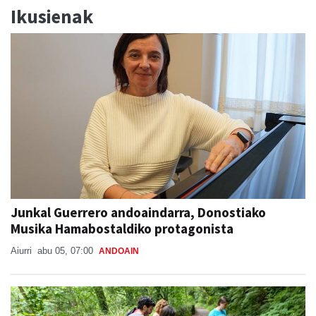
Ikusienak
Junkal Guerrero andoaindarra, Donostiako
Musika Hamabostaldiko protagonista
Aiurri
abu 05, 07:00
ANDOAIN