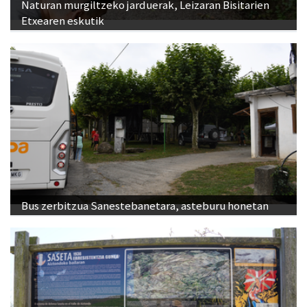
Naturan murgiltzeko jarduerak, Leizaran Bisitarien
Etxearen eskutik
Bus zerbitzua Sanestebanetara, asteburu honetan