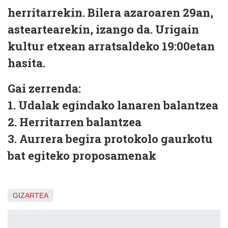
herritarrekin. Bilera azaroaren 29an,
asteartearekin, izango da. Urigain
kultur etxean arratsaldeko 19:00etan
hasita.
Gai zerrenda:
1. Udalak egindako lanaren balantzea
2. Herritarren balantzea
3. Aurrera begira protokolo gaurkotu
bat egiteko proposamenak
GIZARTEA