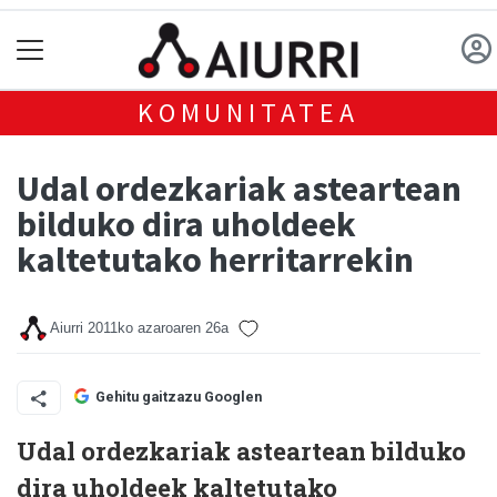
KOMUNITATEA
Udal ordezkariak asteartean
bilduko dira uholdeek
kaltetutako herritarrekin
Aiurri
2011ko azaroaren 26a
Gehitu gaitzazu Googlen
Udal ordezkariak asteartean bilduko
dira uholdeek kaltetutako