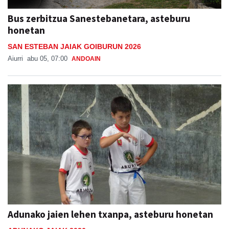
Bus zerbitzua Sanestebanetara, asteburu
honetan
SAN ESTEBAN JAIAK GOIBURUN 2026
Aiurri
abu 05, 07:00
ANDOAIN
Adunako jaien lehen txanpa, asteburu honetan