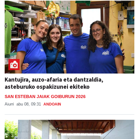
Kantujira, auzo-afaria eta dantzaldia,
asteburuko ospakizunei ekiteko
SAN ESTEBAN JAIAK GOIBURUN 2026
Aiurri
abu 08, 09:31
ANDOAIN