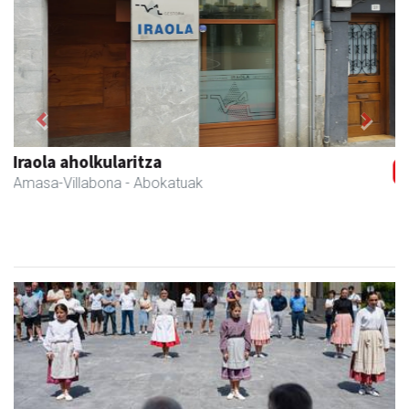
Previous
Next
Amasa-Villabonako Udala
Amasa-Villabona
- Udaletxeak