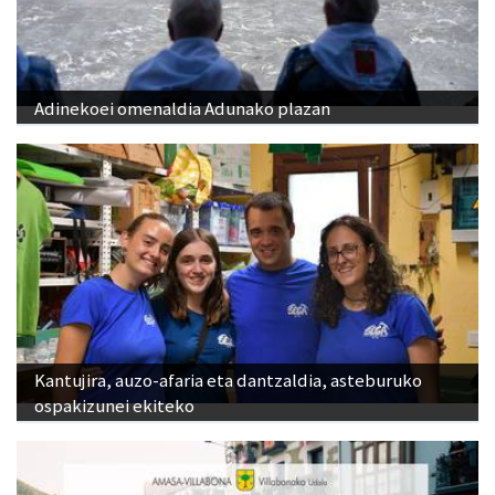
Adinekoei omenaldia Adunako plazan
Kantujira, auzo-afaria eta dantzaldia, asteburuko
ospakizunei ekiteko