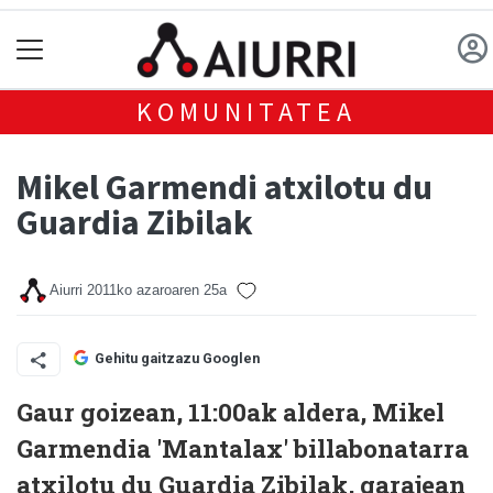
KOMUNITATEA
Mikel Garmendi atxilotu du
Guardia Zibilak
Aiurri
2011ko azaroaren 25a
Gehitu gaitzazu Googlen
Gaur goizean, 11:00ak aldera, Mikel
Garmendia 'Mantalax' billabonatarra
atxilotu du Guardia Zibilak, garajean