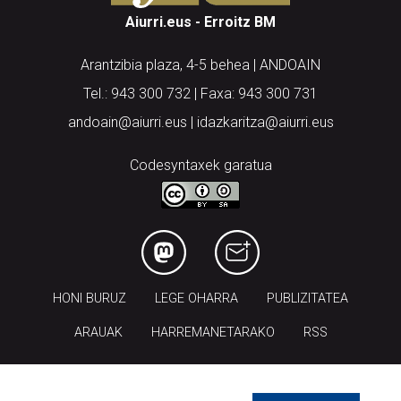
Aiurri.eus - Erroitz BM
Arantzibia plaza, 4-5 behea | ANDOAIN
Tel.: 943 300 732 | Faxa: 943 300 731
andoain@aiurri.eus | idazkaritza@aiurri.eus
Codesyntaxek garatua
HONI BURUZ
LEGE OHARRA
PUBLIZITATEA
ARAUAK
HARREMANETARAKO
RSS