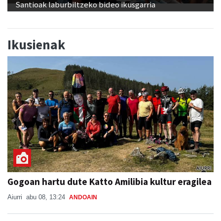
Santioak laburbiltzeko bideo ikusgarria
Ikusienak
Gogoan hartu dute Katto Amilibia kultur eragilea
Aiurri
abu 08, 13:24
ANDOAIN