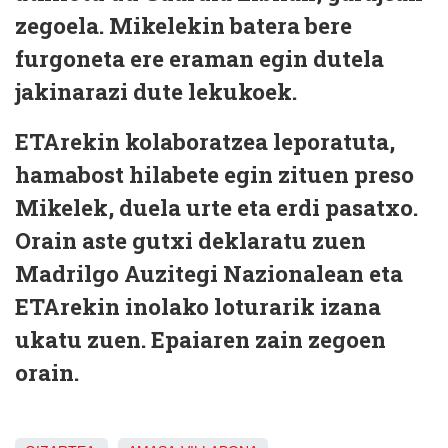
zegoela. Mikelekin batera bere
furgoneta ere eraman egin dutela
jakinarazi dute lekukoek.
ETArekin kolaboratzea leporatuta,
hamabost hilabete egin zituen preso
Mikelek, duela urte eta erdi pasatxo.
Orain aste gutxi deklaratu zuen
Madrilgo Auzitegi Nazionalean eta
ETArekin inolako loturarik izana
ukatu zuen. Epaiaren zain zegoen
orain.