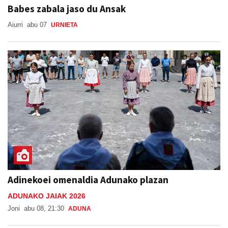
Babes zabala jaso du Ansak
Aiurri
abu 07
URNIETA
Adinekoei omenaldia Adunako plazan
ADUNAKO JAIAK 2026
Joni
abu 08, 21:30
ADUNA