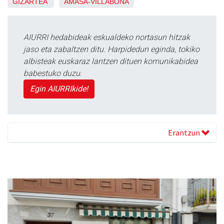
GIZARTEA
AMASA-VILLABONA
AIURRI hedabideak eskualdeko nortasun hitzak
jaso eta zabaltzen ditu. Harpidedun eginda, tokiko
albisteak euskaraz lantzen dituen komunikabidea
babestuko duzu.
Egin AIURRIkide!
Erantzun