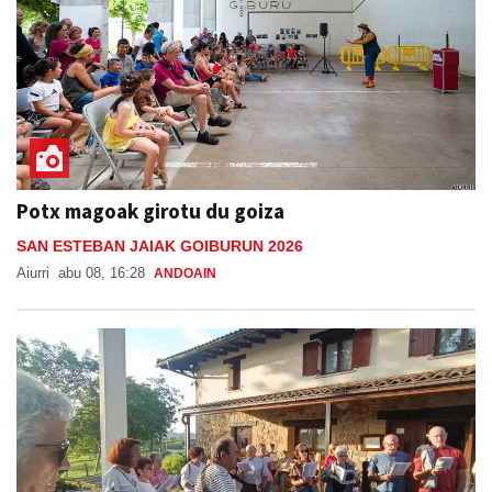
Potx magoak girotu du goiza
SAN ESTEBAN JAIAK GOIBURUN 2026
Aiurri
abu 08, 16:28
ANDOAIN