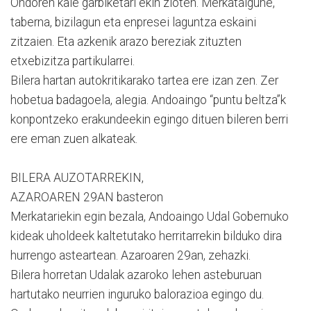
Ondoren kale garbiketari ekin zioten. Merkatalgune,
taberna, bizilagun eta enpresei laguntza eskaini
zitzaien. Eta azkenik arazo bereziak zituzten
etxebizitza partikularrei.
Bilera hartan autokritikarako tartea ere izan zen. Zer
hobetua badagoela, alegia. Andoaingo “puntu beltza”k
konpontzeko erakundeekin egingo dituen bileren berri
ere eman zuen alkateak.
BILERA AUZOTARREKIN,
AZAROAREN 29AN basteron
Merkatariekin egin bezala, Andoaingo Udal Gobernuko
kideak uholdeek kaltetutako herritarrekin bilduko dira
hurrengo asteartean. Azaroaren 29an, zehazki.
Bilera horretan Udalak azaroko lehen asteburuan
hartutako neurrien inguruko balorazioa egingo du.