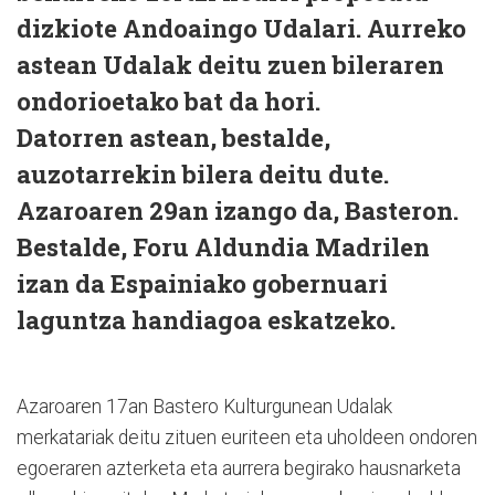
dizkiote Andoaingo Udalari. Aurreko
astean Udalak deitu zuen bileraren
ondorioetako bat da hori.
Datorren astean, bestalde,
auzotarrekin bilera deitu dute.
Azaroaren 29an izango da, Basteron.
Bestalde, Foru Aldundia Madrilen
izan da Espainiako gobernuari
laguntza handiagoa eskatzeko.
Azaroaren 17an Bastero Kulturgunean Udalak
merkatariak deitu zituen euriteen eta uholdeen ondoren
egoeraren azterketa eta aurrera begirako hausnarketa