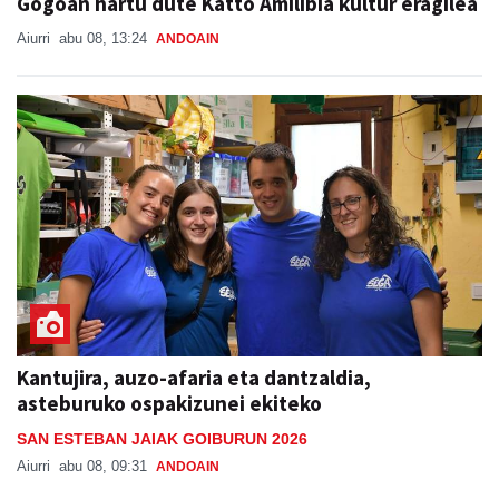
Gogoan hartu dute Katto Amilibia kultur eragilea
Aiurri
abu 08, 13:24
ANDOAIN
Kantujira, auzo-afaria eta dantzaldia,
asteburuko ospakizunei ekiteko
SAN ESTEBAN JAIAK GOIBURUN 2026
Aiurri
abu 08, 09:31
ANDOAIN