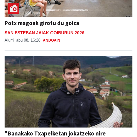
Potx magoak girotu du goiza
SAN ESTEBAN JAIAK GOIBURUN 2026
Aiurri
abu 08, 16:28
ANDOAIN
"Banakako Txapelketan jokatzeko nire