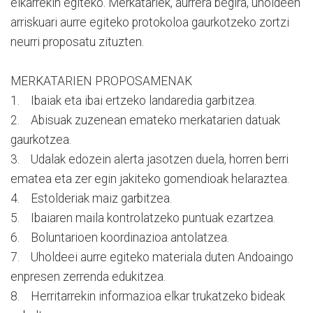
elkarrekin egiteko. Merkatariek, aurrera begira, uholdeen
arriskuari aurre egiteko protokoloa gaurkotzeko zortzi
neurri proposatu zituzten.
MERKATARIEN PROPOSAMENAK
1. Ibaiak eta ibai ertzeko landaredia garbitzea.
2. Abisuak zuzenean emateko merkatarien datuak
gaurkotzea.
3. Udalak edozein alerta jasotzen duela, horren berri
ematea eta zer egin jakiteko gomendioak helaraztea.
4. Estolderiak maiz garbitzea.
5. Ibaiaren maila kontrolatzeko puntuak ezartzea.
6. Boluntarioen koordinazioa antolatzea.
7. Uholdeei aurre egiteko materiala duten Andoaingo
enpresen zerrenda edukitzea.
8. Herritarrekin informazioa elkar trukatzeko bideak