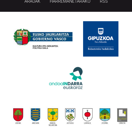
ARAUAK
HARREMANETARAKO
RSS