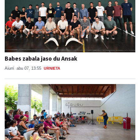
Babes zabala jaso du Ansak
Aiurri
abu 07, 13:55
URNIETA