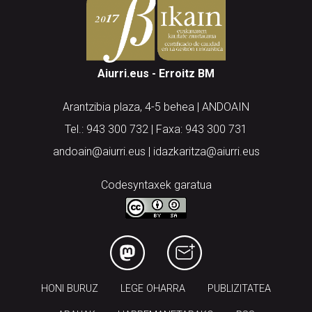
Aiurri.eus - Erroitz BM
Arantzibia plaza, 4-5 behea | ANDOAIN
Tel.: 943 300 732 | Faxa: 943 300 731
andoain@aiurri.eus | idazkaritza@aiurri.eus
Codesyntaxek garatua
HONI BURUZ
LEGE OHARRA
PUBLIZITATEA