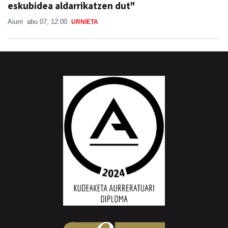
eskubidea aldarrikatzen dut"
Aiurri
abu 07, 12:00
URNIETA