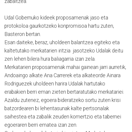
zabaltzea.
Udal Gobernuko kideek proposamenak jaso eta
protokoloa gaurkotzeko konpromisoa hartu zuten,
Basteron bertan.
Esan daiteke, beraz, uholdeen balantzea egiteko eta
kaltetutako merkatarien iritzia jasotzeko Udalak deitu
zen lehen bilera hura baliagarria izan zela.
Merkatarien proposamenak mahai gainean jarri aurretik,
Andoaingo alkate Ana Carrerek eta alkateorde Ainara
Rodriguezek uholdeen harira Udalak hartutako
erabakien berri eman zieten bertaratutako merkatariei.
Azaldu zutenez, egoera bideratzeko sortu zuten krisi
batzordearen bi lehentasunak kalte pertsonalak
saihestea eta zabalik zeuden komertzio eta tabernei
egoeraren berri ematea izan zen.