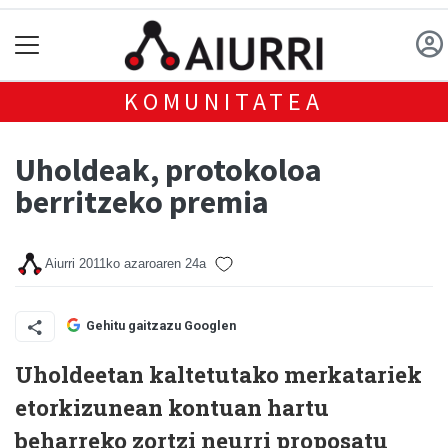
KOMUNITATEA
Uholdeak, protokoloa
berritzeko premia
Aiurri
2011ko azaroaren 24a
Gehitu gaitzazu Googlen
Uholdeetan kaltetutako merkatariek
etorkizunean kontuan hartu
beharreko zortzi neurri proposatu