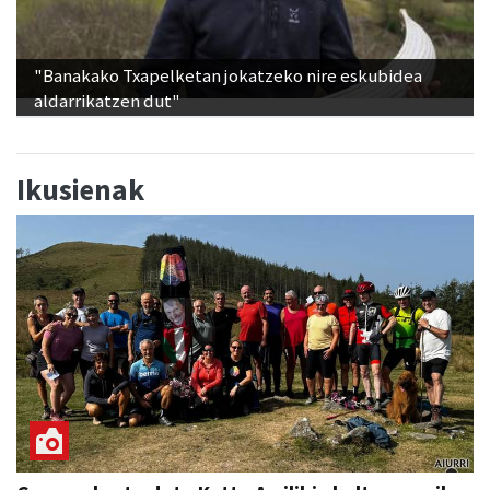
"Banakako Txapelketan jokatzeko nire eskubidea
aldarrikatzen dut"
Ikusienak