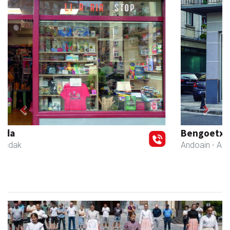
Previous
Next
Bengoetxea autoeskola
Andoain
- Autoeskolak