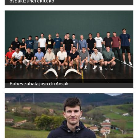
ospakizunei ekiteko
Babes zabala jaso du Ansak