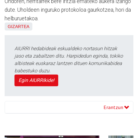
Ondoren, herritarrek bere iritzia emateko aukera izango
dute. Uholdeen inguruko protokoloa gaurkotzea, hori da
helburuetakoa.
GIZARTEA
AIURRI hedabideak eskualdeko nortasun hitzak
jaso eta zabaltzen ditu. Harpidedun eginda, tokiko
albisteak euskaraz lantzen dituen komunikabidea
babestuko duzu.
Egin AIURRIkide!
Erantzun