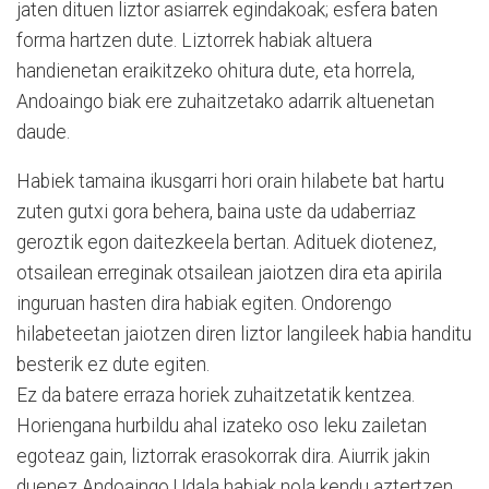
jaten dituen liztor asiarrek egindakoak; esfera baten
forma hartzen dute. Liztorrek habiak altuera
handienetan eraikitzeko ohitura dute, eta horrela,
Andoaingo biak ere zuhaitzetako adarrik altuenetan
daude.
Habiek tamaina ikusgarri hori orain hilabete bat hartu
zuten gutxi gora behera, baina uste da udaberriaz
geroztik egon daitezkeela bertan. Adituek diotenez,
otsailean erreginak otsailean jaiotzen dira eta apirila
inguruan hasten dira habiak egiten. Ondorengo
hilabeteetan jaiotzen diren liztor langileek habia handitu
besterik ez dute egiten.
Ez da batere erraza horiek zuhaitzetatik kentzea.
Horiengana hurbildu ahal izateko oso leku zailetan
egoteaz gain, liztorrak erasokorrak dira. Aiurrik jakin
duenez Andoaingo Udala habiak nola kendu aztertzen