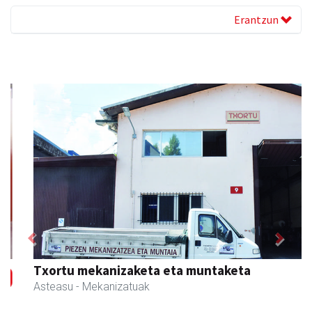
Erantzun
Previous
Next
Txortu mekanizaketa eta muntaketa
Asteasu
- Mekanizatuak