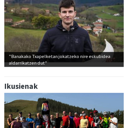
"Banakako Txapelketan jokatzeko nire eskubidea
aldarrikatzen dut"
Ikusienak