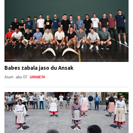
Babes zabala jaso du Ansak
Aiurri
abu 07
URNIETA