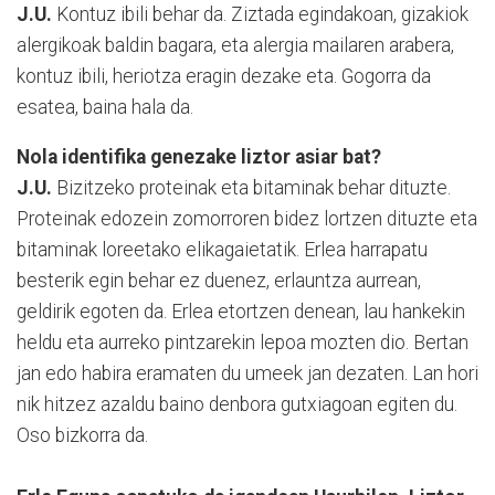
J.U.
Kontuz ibili behar da. Ziztada egindakoan, gizakiok
alergikoak baldin bagara, eta alergia mailaren arabera,
kontuz ibili, heriotza eragin dezake eta. Gogorra da
esatea, baina hala da.
Nola identifika genezake liztor asiar bat?
J.U.
Bizitzeko proteinak eta bitaminak behar dituzte.
Proteinak edozein zomorroren bidez lortzen dituzte eta
bitaminak loreetako elikagaietatik. Erlea harrapatu
besterik egin behar ez duenez, erlauntza aurrean,
geldirik egoten da. Erlea etortzen denean, lau hankekin
heldu eta aurreko pintzarekin lepoa mozten dio. Bertan
jan edo habira eramaten du umeek jan dezaten. Lan hori
nik hitzez azaldu baino denbora gutxiagoan egiten du.
Oso bizkorra da.