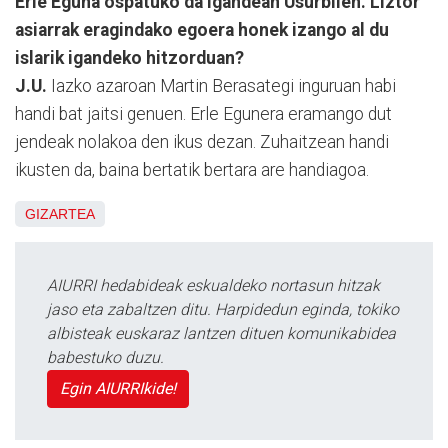
Erle Eguna ospatuko da igandean Usurbilen. Liztor
asiarrak eragindako egoera honek izango al du
islarik igandeko hitzorduan?
J.U.
Iazko azaroan Martin Berasategi inguruan habi
handi bat jaitsi genuen. Erle Egunera eramango dut
jendeak nolakoa den ikus dezan. Zuhaitzean handi
ikusten da, baina bertatik bertara are handiagoa.
GIZARTEA
AIURRI hedabideak eskualdeko nortasun hitzak
jaso eta zabaltzen ditu. Harpidedun eginda, tokiko
albisteak euskaraz lantzen dituen komunikabidea
babestuko duzu.
Egin AIURRIkide!