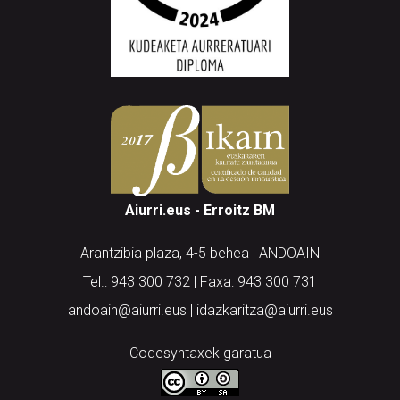
Aiurri.eus - Erroitz BM
Arantzibia plaza, 4-5 behea | ANDOAIN
Tel.: 943 300 732 | Faxa: 943 300 731
andoain@aiurri.eus | idazkaritza@aiurri.eus
Codesyntaxek garatua