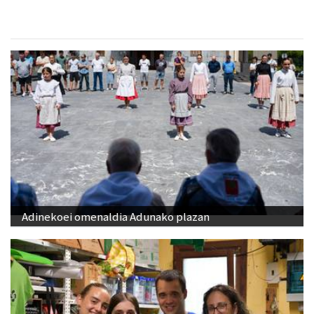
Adinekoei omenaldia Adunako plazan