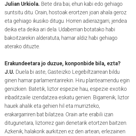
Julian Urkiola.
Bete dira bai, ehun kabi edo gehiago
suntsitu ditu. Orain, hostoak erortzen joan ahala geroz
eta gehiago ikusiko ditugu. Horren adierazgarri, jendea
deika eta deika ari dela. Udaberrian botatako habi
bakoitzarekin alderatuta, hamar aldiz habi gehiago
aterako dituzte.
Erakundeetara jo duzue, konponbide bila, ezta?
J.U.
Duela bi aste, Gasteizko Legebiltzarrean bildu
ginen hamar parlamentarirekin. Hiru planteamendu egin
genizkien. Batetik, liztor espezie hau, espezie exotiko
inbaditzaile izendatzea eskatu genien. Bigarrenik, liztor
hauek ahalik eta gehien hil eta murrizteko,
erakargarriren bat bilatzea. Orain arte erabili izan
ditugunetara, liztorrez gain denetarik etortzen baitzen.
Azkenik, halakorik aurkitzen ez den artean, erlezainen