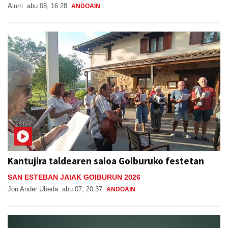
Aiurri
abu 08, 16:28
ANDOAIN
Kantujira taldearen saioa Goiburuko festetan
SAN ESTEBAN JAIAK GOIBURUN 2026
Jon Ander Ubeda
abu 07, 20:37
ANDOAIN