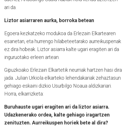
ari da.
Liztor asiarraren aurka, borroka betean
Egoera kezkatzeko modukoa da Erlezain Elkartearen
esanetan, eta hurrengo hilabeteetarako aurreikuspenak
ez dira hobeak. Liztor asiarra kalte ugari eragiten ari da
inguruotako erleen artean.
Gipuzkoako Erlezain Elkartetik neurriak hartzen hasi dira
jada. Julian Urkiola elkarteko lehendakariak zehaztasun
gehiago eskaini dizkio Usurbilgo Noaua aldizkariari.
Horra, elkarrizketa:
Buruhauste ugari eragiten ari da liztor asiarra.
Udazkenerako ordea, kalte gehiago iragartzen
zenituzten. Aurreikuspen horiek bete al dira?