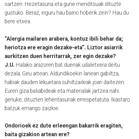
sartzen. Hezetasuna eta gune menditsuak dituzte
gustuko. Beraz, inguru hau baino hoberik zein? Hau du
bere etxea.
“Alergia mailaren arabera, kontuz ibili behar da;
heriotza ere eragin dezake-eta”. Liztor asiarrik
aurkitzen duen herritarrak, zer egin dezake?
J.U.
Halako arazoren bat duenak udaletxera deitu
dezala. Geu artean, Aldundikoekin lanean gabiltza,
habiak dauden lekuetara suhiltzaileak joan daitezen.
Euren giza baliabideak eta materialak jartzea nahi
genuke, dituzten lehentasunak errespetatuta. Ikastaro
batzuk emango zaizkie.
Ondorioek ez dute erleengan bakarrik eragiten,
baita gizakion artean ere?