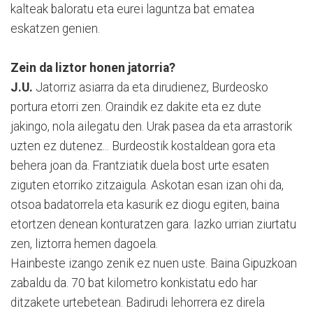
kalteak baloratu eta eurei laguntza bat ematea
eskatzen genien.
Zein da liztor honen jatorria?
J.U.
Jatorriz asiarra da eta dirudienez, Burdeosko
portura etorri zen. Oraindik ez dakite eta ez dute
jakingo, nola ailegatu den. Urak pasea da eta arrastorik
uzten ez dutenez... Burdeostik kostaldean gora eta
behera joan da. Frantziatik duela bost urte esaten
ziguten etorriko zitzaigula. Askotan esan izan ohi da,
otsoa badatorrela eta kasurik ez diogu egiten, baina
etortzen denean konturatzen gara. Iazko urrian ziurtatu
zen, liztorra hemen dagoela.
Hainbeste izango zenik ez nuen uste. Baina Gipuzkoan
zabaldu da. 70 bat kilometro konkistatu edo har
ditzakete urtebetean. Badirudi lehorrera ez direla