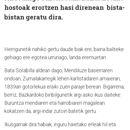
hostoak erortzen hasi direnean bista-
bistan geratu dira.
Herrigunetik nahiko gertu daude biak ere, baina baliteke
gehiago ere egotea urrunago, landa eremuetan.
Bata Sorabilla aldean dago, Mendiluze baserriaren
ondoan; Zumalakarregik lehen karlistadaren amaieran,
1839an gotorlekua eraiki zuen paraje berean. Bigarrena,
berriz, Bazkardoko biribilgunetik argi asko ikus daiteke:
Buruntza mendiaren eta harrobiaren magalean
kokatzen da, argi-indar zutoin batetik gertu.
Ikusgarriak dira habiak, inguru haietako erleak hil eta