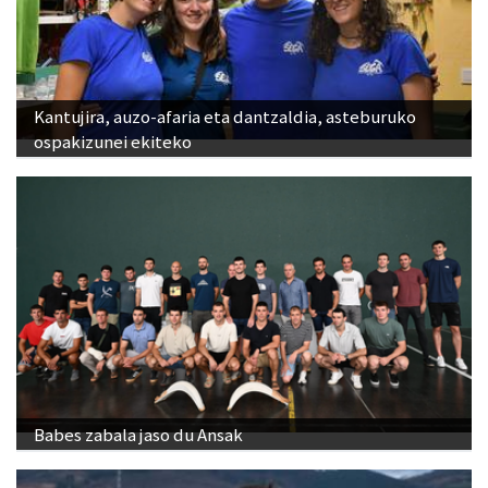
Kantujira, auzo-afaria eta dantzaldia, asteburuko
ospakizunei ekiteko
Babes zabala jaso du Ansak