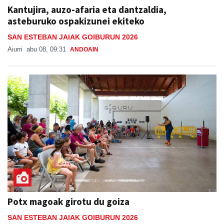
Kantujira, auzo-afaria eta dantzaldia,
asteburuko ospakizunei ekiteko
SAN ESTEBAN JAIAK GOIBURUN 2026
Aiurri
abu 08, 09:31
ANDOAIN
Potx magoak girotu du goiza
SAN ESTEBAN JAIAK GOIBURUN 2026