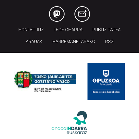
HONI BURUZ
LEGE OHARRA
PUBLIZITATEA
ARAUAK
HARREMANETARAKO
RSS