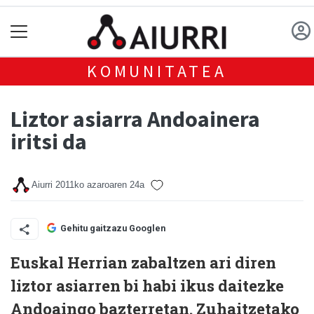
KOMUNITATEA
Liztor asiarra Andoainera
iritsi da
Aiurri
2011ko azaroaren 24a
Gehitu gaitzazu Googlen
Euskal Herrian zabaltzen ari diren
liztor asiarren bi habi ikus daitezke
Andoaingo bazterretan. Zuhaitzetako