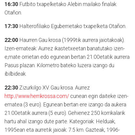
16:30
Futbito txapelketako Alebin mailako finalak
Otañon.
17:30
Halterofiliako Eguberrietako txapelketa Otañon.
22:00
Haurren Gau krosa (1999tik aurrera jaiotakoak).
Izen-emateak: Aurrez ikastetxeetan banatutako izen-
e,mate orrietan edo egunean bertan 21:00etatik aurrera
Pasus plazan. Kilometro bateko luzera izango du
ibilbideak.
22:30
Zizurkilgo XV. Gau krosa. Aurrez
http://www.herrikrossa.com/
cunean egin daiteke izen-
ematea (3 euro). Egunean bertan ere izango da aukera
21:00etatik aurrera (5 euro). Gehienez 250 korrikalarik
hartu ahal izango dute parte. Kategoriak: Helduak,
1995ean eta aurretik jaioak: 7.5 km. Gazteak, 1996-