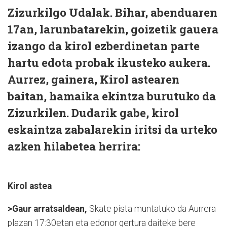
Zizurkilgo Udalak. Bihar, abenduaren
17an, larunbatarekin, goizetik gauera
izango da kirol ezberdinetan parte
hartu edota probak ikusteko aukera.
Aurrez, gainera, Kirol astearen
baitan, hamaika ekintza burutuko da
Zizurkilen. Dudarik gabe, kirol
eskaintza zabalarekin iritsi da urteko
azken hilabetea herrira:
Kirol astea
>Gaur arratsaldean,
Skate pista muntatuko da Aurrera
plazan 17:30etan eta edonor gertura daiteke bere