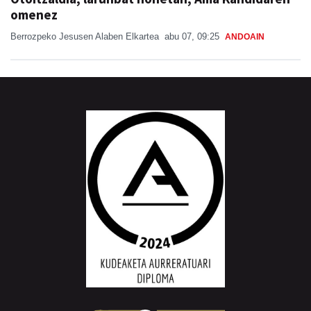
omenez
Berrozpeko Jesusen Alaben Elkartea
abu 07, 09:25
ANDOAIN