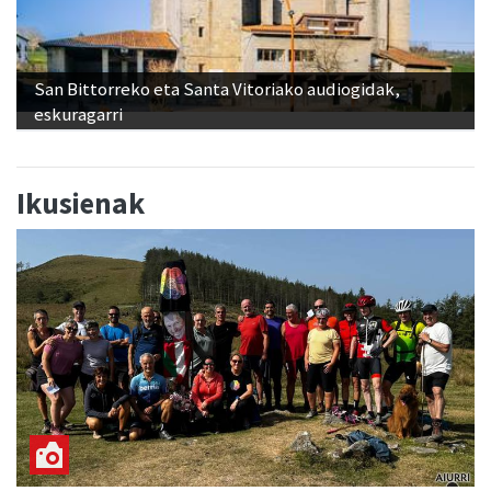
San Bittorreko eta Santa Vitoriako audiogidak,
eskuragarri
Ikusienak