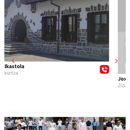
Previous
Next
Joxean harategia
Zizurkil
- Harategiak