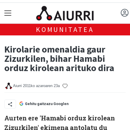
KOMUNITATEA
Kirolarie omenaldia gaur
Zizurkilen, bihar Hamabi
orduz kirolean arituko dira
Aiurri
2011ko azaroaren 23a
Gehitu gaitzazu Googlen
Aurten ere 'Hamabi orduz kirolean
Zizurkilen' ekimena antolatu du