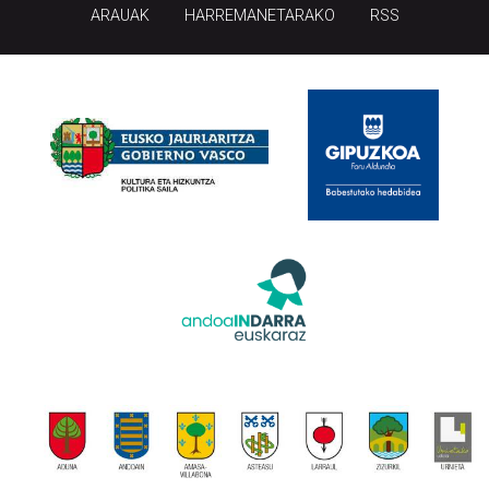
ARAUAK
HARREMANETARAKO
RSS