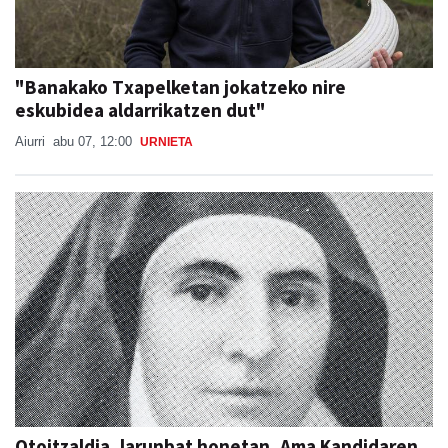
"Banakako Txapelketan jokatzeko nire
eskubidea aldarrikatzen dut"
Aiurri
abu 07, 12:00
URNIETA
Otoitzaldia, larunbat honetan, Ama Kandidaren