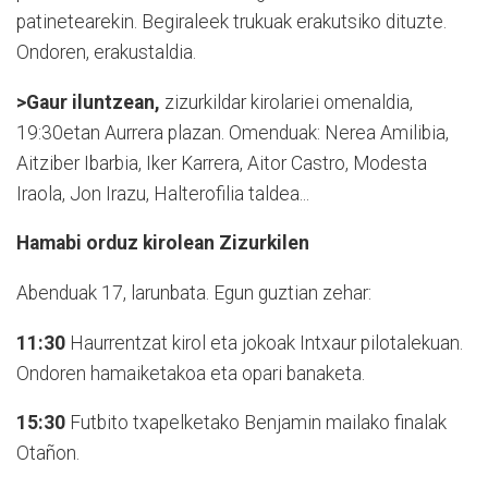
patinetearekin. Begiraleek trukuak erakutsiko dituzte.
Ondoren, erakustaldia.
>Gaur iluntzean,
zizurkildar kirolariei omenaldia,
19:30etan Aurrera plazan. Omenduak: Nerea Amilibia,
Aitziber Ibarbia, Iker Karrera, Aitor Castro, Modesta
Iraola, Jon Irazu, Halterofilia taldea...
Hamabi orduz kirolean Zizurkilen
Abenduak 17, larunbata. Egun guztian zehar:
11:30
Haurrentzat kirol eta jokoak Intxaur pilotalekuan.
Ondoren hamaiketakoa eta opari banaketa.
15:30
Futbito txapelketako Benjamin mailako finalak
Otañon.