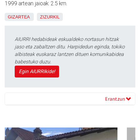
1999 artean jaioak: 2.5 km.
GIZARTEA
ZIZURKIL
AIURRI hedabideak eskualdeko nortasun hitzak
jaso eta zabaltzen ditu. Harpidedun eginda, tokiko
albisteak euskaraz lantzen dituen komunikabidea
babestuko duzu.
Egin AIURRIkide!
Erantzun