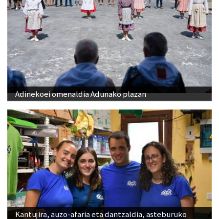
Adinekoei omenaldia Adunako plazan
Kantujira, auzo-afaria eta dantzaldia, asteburuko