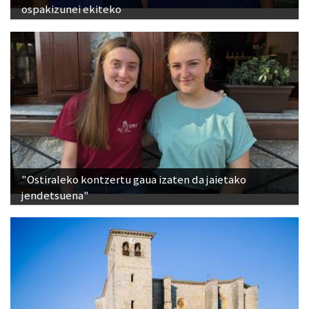
ospakizunei ekiteko
"Ostiraleko kontzertu gaua izaten da jaietako
jendetsuena"