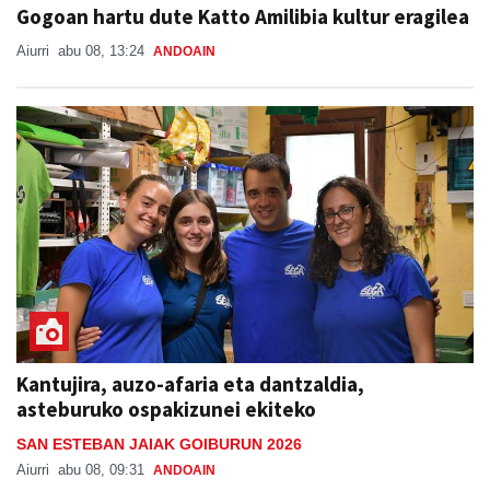
Gogoan hartu dute Katto Amilibia kultur eragilea
Aiurri
abu 08, 13:24
ANDOAIN
Kantujira, auzo-afaria eta dantzaldia,
asteburuko ospakizunei ekiteko
SAN ESTEBAN JAIAK GOIBURUN 2026
Aiurri
abu 08, 09:31
ANDOAIN