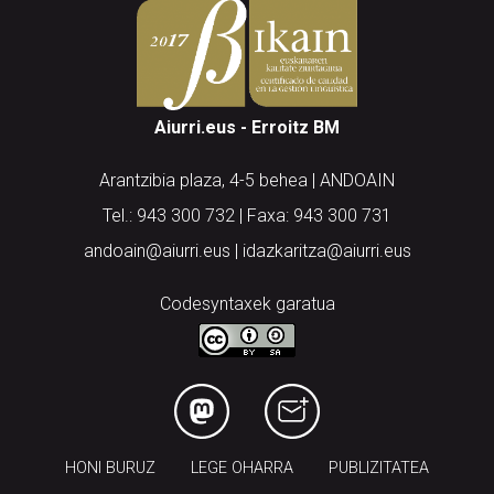
Aiurri.eus - Erroitz BM
Arantzibia plaza, 4-5 behea | ANDOAIN
Tel.: 943 300 732 | Faxa: 943 300 731
andoain@aiurri.eus | idazkaritza@aiurri.eus
Codesyntaxek garatua
HONI BURUZ
LEGE OHARRA
PUBLIZITATEA