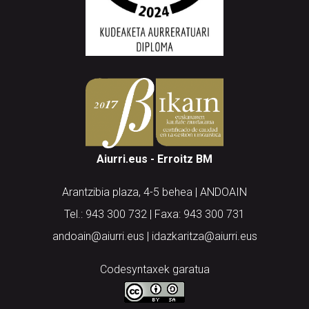
Aiurri.eus - Erroitz BM
Arantzibia plaza, 4-5 behea | ANDOAIN
Tel.: 943 300 732 | Faxa: 943 300 731
andoain@aiurri.eus | idazkaritza@aiurri.eus
Codesyntaxek garatua