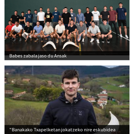
Babes zabala jaso du Ansak
"Banakako Txapelketan jokatzeko nire eskubidea