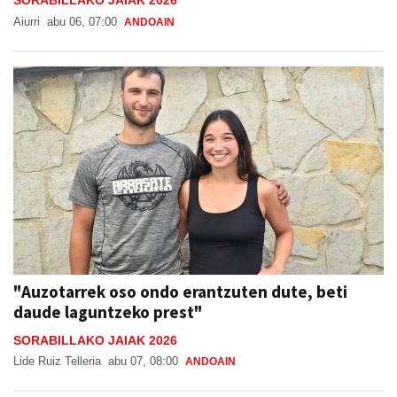
Aiurri
abu 06, 07:00
ANDOAIN
"Auzotarrek oso ondo erantzuten dute, beti
daude laguntzeko prest"
SORABILLAKO JAIAK 2026
Lide Ruiz Telleria
abu 07, 08:00
ANDOAIN