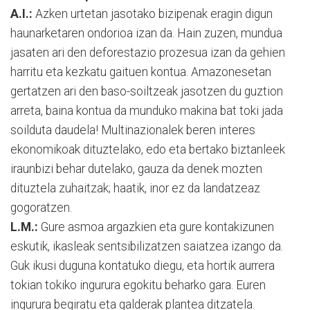
A.I.:
Azken urtetan jasotako bizipenak eragin digun
haunarketaren ondorioa izan da. Hain zuzen, mundua
jasaten ari den deforestazio prozesua izan da gehien
harritu eta kezkatu gaituen kontua. Amazonesetan
gertatzen ari den baso-soiltzeak jasotzen du guztion
arreta, baina kontua da munduko makina bat toki jada
soilduta daudela! Multinazionalek beren interes
ekonomikoak dituztelako, edo eta bertako biztanleek
iraunbizi behar dutelako, gauza da denek mozten
dituztela zuhaitzak; haatik, inor ez da landatzeaz
gogoratzen.
L.M.:
Gure asmoa argazkien eta gure kontakizunen
eskutik, ikasleak sentsibilizatzen saiatzea izango da.
Guk ikusi duguna kontatuko diegu, eta hortik aurrera
tokian tokiko ingurura egokitu beharko gara. Euren
ingurura begiratu eta galderak plantea ditzatela.