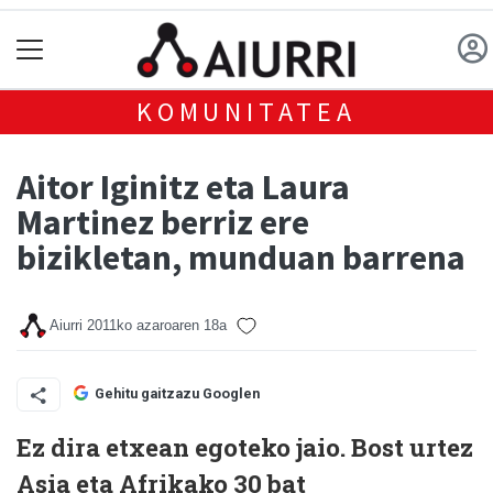
KOMUNITATEA
Aitor Iginitz eta Laura
Martinez berriz ere
bizikletan, munduan barrena
Aiurri
2011ko azaroaren 18a
Gehitu gaitzazu Googlen
Ez dira etxean egoteko jaio. Bost urtez
Asia eta Afrikako 30 bat