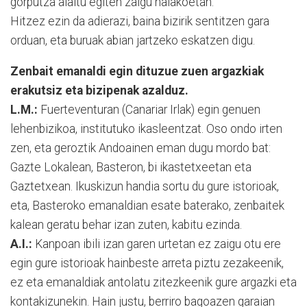
gorputza alaitu egiten zaigu halakoetan.
Hitzez ezin da adierazi, baina bizirik sentitzen gara
orduan, eta buruak abian jartzeko eskatzen digu.
Zenbait emanaldi egin dituzue zuen argazkiak
erakutsiz eta bizipenak azalduz.
L.M.:
Fuerteventuran (Canariar Irlak) egin genuen
lehenbizikoa, institutuko ikasleentzat. Oso ondo irten
zen, eta geroztik Andoainen eman dugu mordo bat:
Gazte Lokalean, Basteron, bi ikastetxeetan eta
Gaztetxean. Ikuskizun handia sortu du gure istorioak,
eta, Basteroko emanaldian esate baterako, zenbaitek
kalean geratu behar izan zuten, kabitu ezinda.
A.I.:
Kanpoan ibili izan garen urtetan ez zaigu otu ere
egin gure istorioak hainbeste arreta piztu zezakeenik,
ez eta emanaldiak antolatu zitezkeenik gure argazki eta
kontakizunekin. Hain justu, berriro bagoazen garaian