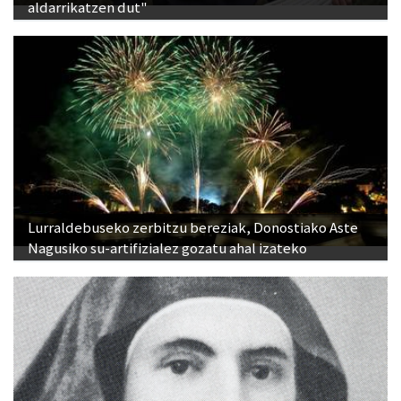
aldarrikatzen dut"
Lurraldebuseko zerbitzu bereziak, Donostiako Aste
Nagusiko su-artifizialez gozatu ahal izateko