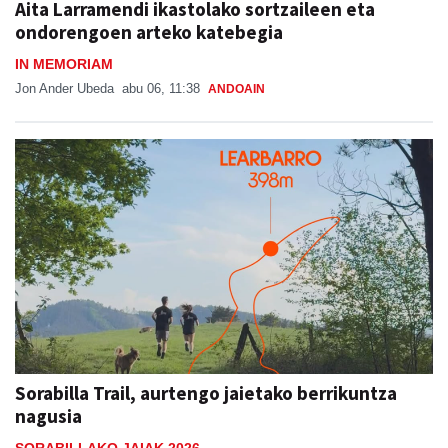
Aita Larramendi ikastolako sortzaileen eta
ondorengoen arteko katebegia
IN MEMORIAM
Jon Ander Ubeda
abu 06, 11:38
ANDOAIN
Sorabilla Trail, aurtengo jaietako berrikuntza
nagusia
SORABILLAKO JAIAK 2026