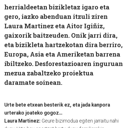
herrialdeetan bizikletaz igaro eta
gero, iazko abenduan itzuli ziren
Laura Martinez eta Aitor Igiñiz,
gaixorik baitzeuden. Onik jarri dira,
eta bizikleta hartzekotan dira berriro,
Europa, Asia eta Ameriketan barrena
ibiltzeko. Desforestazioaren inguruan
mezua zabaltzeko proiektua
daramate soinean.
Urte bete etxean besterik ez, eta jada kanpora
urterako joateko gogoz…
Laura Martinez:
Geure bizimodua egiten jarraitu nahi