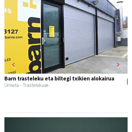
Previous
Next
Barn trasteleku eta biltegi txikien alokairua
Urnieta
- Trastelekuak