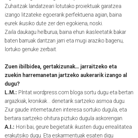
Zuhaitzak landatzeari lotutako proiektuak garatzea
izango litzateke egoerarik perfektuena agian, baina
eurek ikusiko dute zer den egokiena, noski.
Zaila daukagu helburua, baina ehun ikasleetatik bakar
baten barruak dantzan jarri eta mugi araziko bagenu,
lortuko genuke zerbait.
Zuen ibilbidea, gertakizunak… jarraitzeko eta
zuekin harremanetan jartzeko aukerarik izango al
dugu?
L.M.:
Plntat.wordpress.com bloga sortu dugu eta bertan
argazkiak, kronikak… denetarik sartzeko asmoa dugu.
Ziur gaude internetauten interesa sortuko dugula, eta
bertara sartzeko ohitura piztuko dugula askorengan.
A.I.:
Hori bai, geure begietatik ikusten dugu errealitatea
erakutsiko dugu. Eta eskarmentuak esaten digu