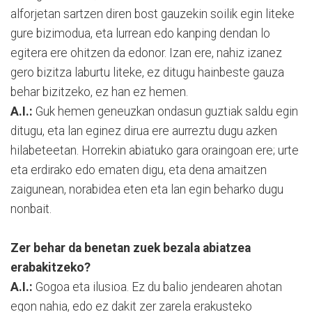
alforjetan sartzen diren bost gauzekin soilik egin liteke
gure bizimodua, eta lurrean edo kanping dendan lo
egitera ere ohitzen da edonor. Izan ere, nahiz izanez
gero bizitza laburtu liteke, ez ditugu hainbeste gauza
behar bizitzeko, ez han ez hemen.
A.I.:
Guk hemen geneuzkan ondasun guztiak saldu egin
ditugu, eta lan eginez dirua ere aurreztu dugu azken
hilabeteetan. Horrekin abiatuko gara oraingoan ere; urte
eta erdirako edo ematen digu, eta dena amaitzen
zaigunean, norabidea eten eta lan egin beharko dugu
nonbait.
Zer behar da benetan zuek bezala abiatzea
erabakitzeko?
A.I.:
Gogoa eta ilusioa. Ez du balio jendearen ahotan
egon nahia, edo ez dakit zer zarela erakusteko