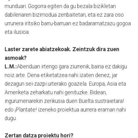
munduari. Gogorra egiten da gu bezala bizikletan
dabilenaren bizimodua zenbaitetan, eta ez zara oso
urrunera iritsiko barru-barruan ez badaramatzazu gogoa
eta ilusioa.
Laster zarete abiatzekoak. Zeintzuk dira zuen
asmoak?
L.M.:
Abenduan irtengo gara ziurrenik, baina ez dakigu
noiz arte. Dena etiketatzea nahi izaten denez, jar
dezagun sei-zazpi urterako goazela. Europa, Asia eta
Ameriketa zeharkatu nahi genituzke. Bidean,
ingurumenarekin zerikusia duen Buelta sustraietara!
edo ¡Plantate! izeneko proiektua aurrera eraman nahi
dugu.
Zertan datza proiektu hori?