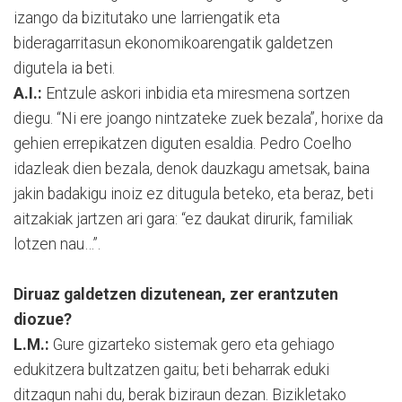
izango da bizitutako une larriengatik eta
bideragarritasun ekonomikoarengatik galdetzen
digutela ia beti.
A.I.:
Entzule askori inbidia eta miresmena sortzen
diegu. “Ni ere joango nintzateke zuek bezala”, horixe da
gehien errepikatzen diguten esaldia. Pedro Coelho
idazleak dien bezala, denok dauzkagu ametsak, baina
jakin badakigu inoiz ez ditugula beteko, eta beraz, beti
aitzakiak jartzen ari gara: “ez daukat dirurik, familiak
lotzen nau…”.
Diruaz galdetzen dizutenean, zer erantzuten
diozue?
L.M.:
Gure gizarteko sistemak gero eta gehiago
edukitzera bultzatzen gaitu; beti beharrak eduki
ditzagun nahi du, berak biziraun dezan. Bizikletako