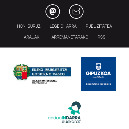
HONI BURUZ
LEGE OHARRA
PUBLIZITATEA
ARAUAK
HARREMANETARAKO
RSS