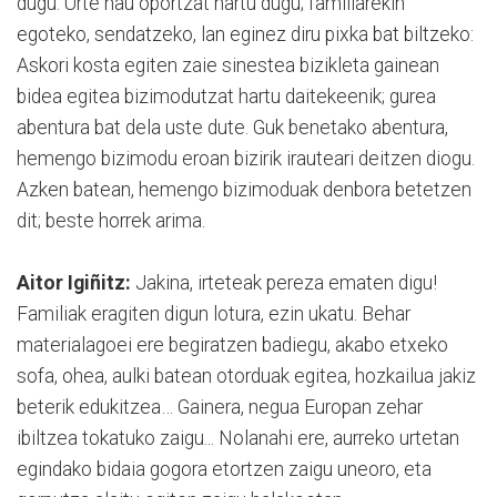
dugu. Urte hau oportzat hartu dugu; familiarekin
egoteko, sendatzeko, lan eginez diru pixka bat biltzeko:
Askori kosta egiten zaie sinestea bizikleta gainean
bidea egitea bizimodutzat hartu daitekeenik; gurea
abentura bat dela uste dute. Guk benetako abentura,
hemengo bizimodu eroan bizirik irauteari deitzen diogu.
Azken batean, hemengo bizimoduak denbora betetzen
dit; beste horrek arima.
Aitor Igiñitz:
Jakina, irteteak pereza ematen digu!
Familiak eragiten digun lotura, ezin ukatu. Behar
materialagoei ere begiratzen badiegu, akabo etxeko
sofa, ohea, aulki batean otorduak egitea, hozkailua jakiz
beterik edukitzea… Gainera, negua Europan zehar
ibiltzea tokatuko zaigu... Nolanahi ere, aurreko urtetan
egindako bidaia gogora etortzen zaigu uneoro, eta