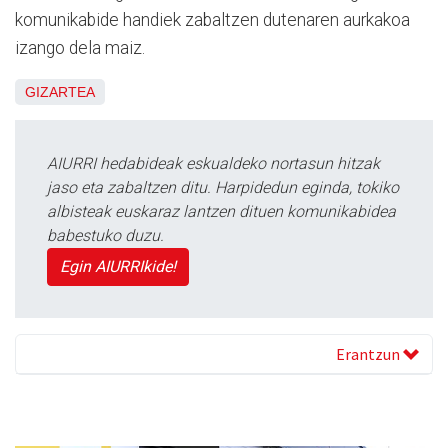
komunikabide handiek zabaltzen dutenaren aurkakoa
izango dela maiz.
GIZARTEA
AIURRI hedabideak eskualdeko nortasun hitzak
jaso eta zabaltzen ditu. Harpidedun eginda, tokiko
albisteak euskaraz lantzen dituen komunikabidea
babestuko duzu.
Egin AIURRIkide!
Erantzun