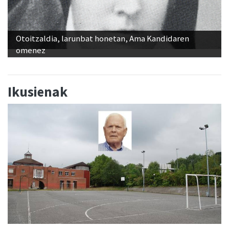
Otoitzaldia, larunbat honetan, Ama Kandidaren
omenez
Ikusienak