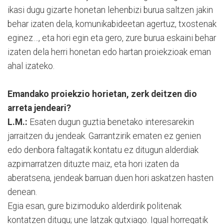
ikasi dugu gizarte honetan lehenbizi burua saltzen jakin
behar izaten dela, komunikabideetan agertuz, txostenak
eginez…, eta hori egin eta gero, zure burua eskaini behar
izaten dela herri honetan edo hartan proiekzioak eman
ahal izateko.
Emandako proiekzio horietan, zerk deitzen dio
arreta jendeari?
L.M.:
Esaten dugun guztia benetako interesarekin
jarraitzen du jendeak. Garrantzirik ematen ez genien
edo denbora faltagatik kontatu ez ditugun alderdiak
azpimarratzen dituzte maiz, eta hori izaten da
aberatsena, jendeak barruan duen hori askatzen hasten
denean.
Egia esan, gure bizimoduko alderdirik politenak
kontatzen ditugu; une latzak gutxiago. Igual horregatik