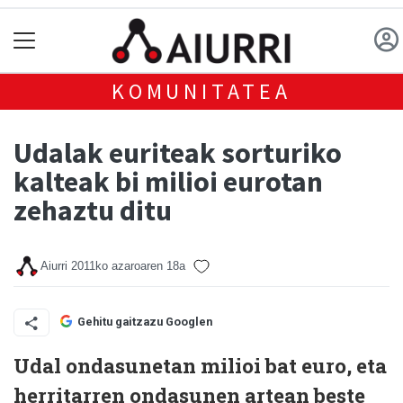
KOMUNITATEA
Udalak euriteak sorturiko
kalteak bi milioi eurotan
zehaztu ditu
Aiurri
2011ko azaroaren 18a
Gehitu gaitzazu Googlen
Udal ondasunetan milioi bat euro, eta
herritarren ondasunen artean beste