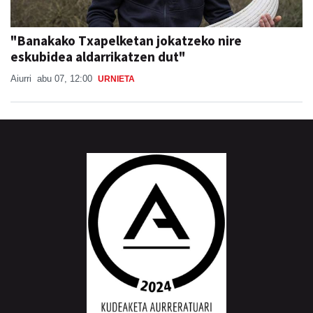
"Banakako Txapelketan jokatzeko nire
eskubidea aldarrikatzen dut"
Aiurri
abu 07, 12:00
URNIETA