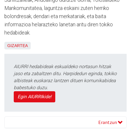
Suhiltzaileak, Andoaingo Gurutze Gorria, Tolosaldeko
Mankomunitatea, laguntza eskaini zuten herriko
bolondresak, dendari eta merkatariak, eta baita
informazioa helarazteko lanetan aritu diren tokiko
hedabideak.
GIZARTEA
AIURRI hedabideak eskualdeko nortasun hitzak
jaso eta zabaltzen ditu. Harpidedun eginda, tokiko
albisteak euskaraz lantzen dituen komunikabidea
babestuko duzu.
Egin AIURRIkide!
Erantzun