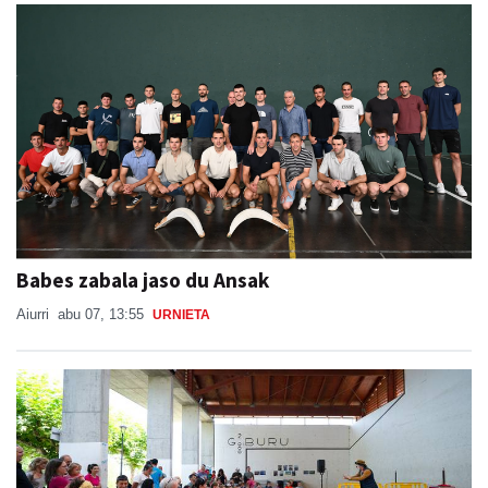
Babes zabala jaso du Ansak
Aiurri
abu 07, 13:55
URNIETA