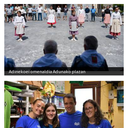
Adinekoei omenaldia Adunako plazan