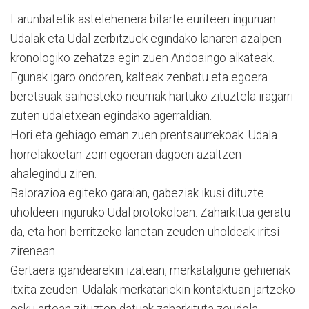
Larunbatetik astelehenera bitarte euriteen inguruan
Udalak eta Udal zerbitzuek egindako lanaren azalpen
kronologiko zehatza egin zuen Andoaingo alkateak.
Egunak igaro ondoren, kalteak zenbatu eta egoera
beretsuak saihesteko neurriak hartuko zituztela iragarri
zuten udaletxean egindako agerraldian.
Hori eta gehiago eman zuen prentsaurrekoak. Udala
horrelakoetan zein egoeran dagoen azaltzen
ahalegindu ziren.
Balorazioa egiteko garaian, gabeziak ikusi dituzte
uholdeen inguruko Udal protokoloan. Zaharkitua geratu
da, eta hori berritzeko lanetan zeuden uholdeak iritsi
zirenean.
Gertaera igandearekin izatean, merkatalgune gehienak
itxita zeuden. Udalak merkatariekin kontaktuan jartzeko