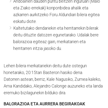
Andoainen dauden puntu beltzen inguruan (Malo
eta Ziako errekak) konponbidea ahalik eta
azkarren aurkitzeko Foru Aldundiari bilera egitea
eskatu diote.
Kaltetutako dendariekin eta herritarrekin bilerak
deitu dituzte datozen egunetarako. Udalak bere
balorazioa egiteaz gain, merkatarien eta
herritarren iritzia jasoko du.
Lehen bilera merkatariekin deitu dute ostegun
honetarako, 20:15tan Basteron hasiko dena.
Datorren astean, berriz, Kale Nagusiko, Zumea kaleko,
Ama Kandidako, Alejandro Calonge auzuneko eta landa
eremuko bizilagunekin bilduko dira.
BALORAZIOA ETA AURRERA BEGIRAKOAK