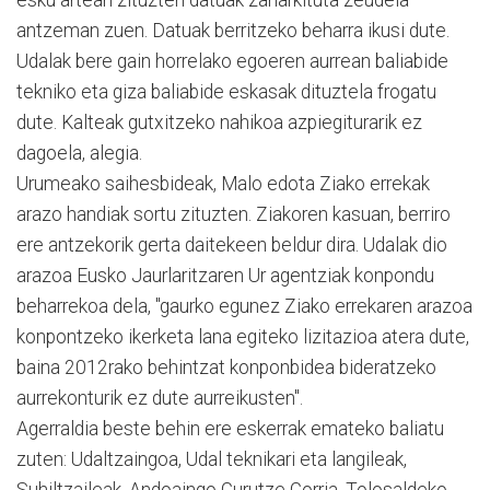
esku artean zituzten datuak zaharkituta zeudela
antzeman zuen. Datuak berritzeko beharra ikusi dute.
Udalak bere gain horrelako egoeren aurrean baliabide
tekniko eta giza baliabide eskasak dituztela frogatu
dute. Kalteak gutxitzeko nahikoa azpiegiturarik ez
dagoela, alegia.
Urumeako saihesbideak, Malo edota Ziako errekak
arazo handiak sortu zituzten. Ziakoren kasuan, berriro
ere antzekorik gerta daitekeen beldur dira. Udalak dio
arazoa Eusko Jaurlaritzaren Ur agentziak konpondu
beharrekoa dela, "gaurko egunez Ziako errekaren arazoa
konpontzeko ikerketa lana egiteko lizitazioa atera dute,
baina 2012rako behintzat konponbidea bideratzeko
aurrekonturik ez dute aurreikusten".
Agerraldia beste behin ere eskerrak emateko baliatu
zuten: Udaltzaingoa, Udal teknikari eta langileak,