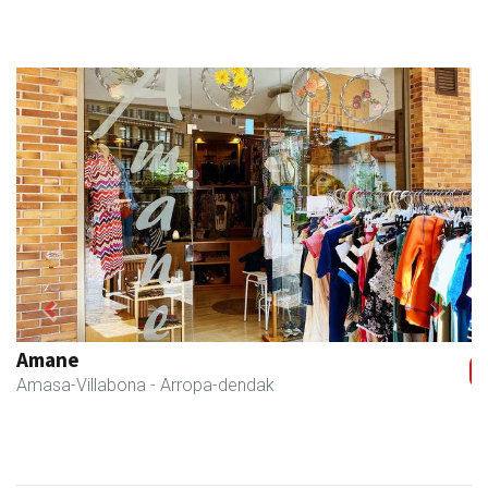
Previous
Next
Amane
Amasa-Villabona
- Arropa-dendak