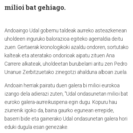
milioi bat gehiago.
Andoaingo Udal gobernu taldeak aurreko asteazkenean
uholdeen inguruko balorazioa egiteko agerraldia deitu
zuen. Gertaerak kronologikoki azaldu ondoren, sortutako
kalteak eta ateratako ondorioak aipatu zituen Ana
Carrere alkateak, uholdeetan burubelarri aritu zen Pedro
Unanue Zerbitzuetako zinegotzi ahalduna alboan zuela.
Andoain herriak pairatu duen galera bi milioi eurokoa
izango dela adierazi zuten, "Udal ondasunetan milioi bat
euroko galera-aurreikuspena egin dugu. Kopuru hau
ziurrenik igoko da, baina gaurko egunean errepide,
baserri bide eta gainerako Udal ondasunetan galera hori
eduki dugula esan genezake.