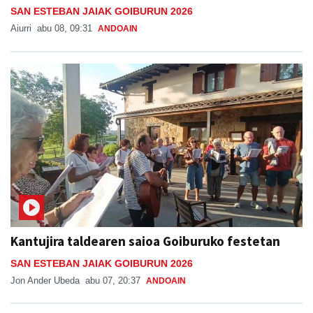
SAN ESTEBAN JAIAK GOIBURUN 2026
Aiurri
abu 08, 09:31
ANDOAIN
Kantujira taldearen saioa Goiburuko festetan
SAN ESTEBAN JAIAK GOIBURUN 2026
Jon Ander Ubeda
abu 07, 20:37
ANDOAIN