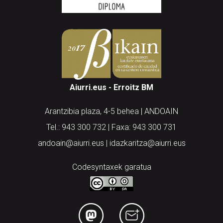
Aiurri.eus - Erroitz BM
Arantzibia plaza, 4-5 behea | ANDOAIN
Tel.: 943 300 732 | Faxa: 943 300 731
andoain@aiurri.eus | idazkaritza@aiurri.eus
Codesyntaxek garatua