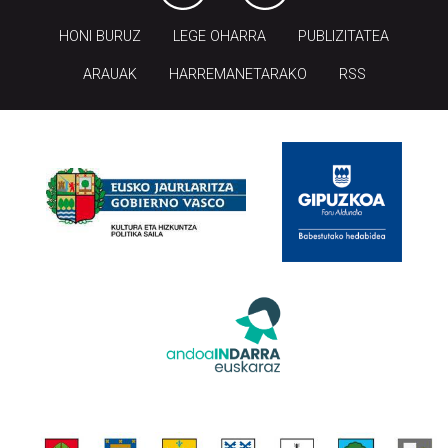
HONI BURUZ
LEGE OHARRA
PUBLIZITATEA
ARAUAK
HARREMANETARAKO
RSS