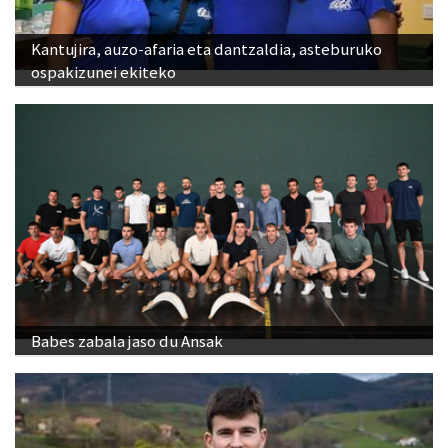
Kantujira, auzo-afaria eta dantzaldia, asteburuko
ospakizunei ekiteko
Babes zabala jaso du Ansak