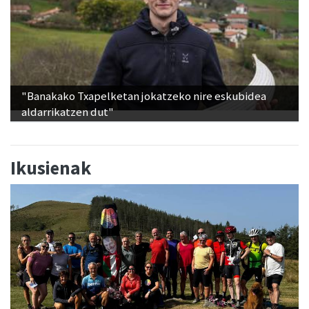
"Banakako Txapelketan jokatzeko nire eskubidea
aldarrikatzen dut"
Ikusienak