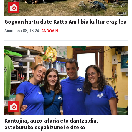
Gogoan hartu dute Katto Amilibia kultur eragilea
Aiurri
abu 08, 13:24
ANDOAIN
Kantujira, auzo-afaria eta dantzaldia,
asteburuko ospakizunei ekiteko