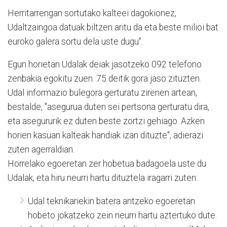
Herritarrengan sortutako kalteei dagokionez,
Udaltzaingoa datuak biltzen aritu da eta beste milioi bat
euroko galera sortu dela uste dugu".
Egun horietan Udalak deiak jasotzeko 092 telefono
zenbakia egokitu zuen. 75 deitik gora jaso zituzten.
Udal informazio bulegora gerturatu zirenen artean,
bestalde, "asegurua duten sei pertsona gerturatu dira,
eta asegururik ez duten beste zortzi gehiago. Azken
horien kasuan kalteak handiak izan dituzte", adierazi
zuten agerraldian.
Horrelako egoeretan zer hobetua badagoela uste du
Udalak, eta hiru neurri hartu dituztela iragarri zuten:
Udal teknikariekin batera antzeko egoeretan
hobeto jokatzeko zein neurri hartu aztertuko dute.