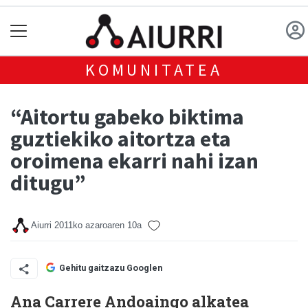
KOMUNITATEA
“Aitortu gabeko biktima
guztiekiko aitortza eta
oroimena ekarri nahi izan
ditugu”
Aiurri
2011ko azaroaren 10a
Gehitu gaitzazu Googlen
Ana Carrere Andoaingo alkatea