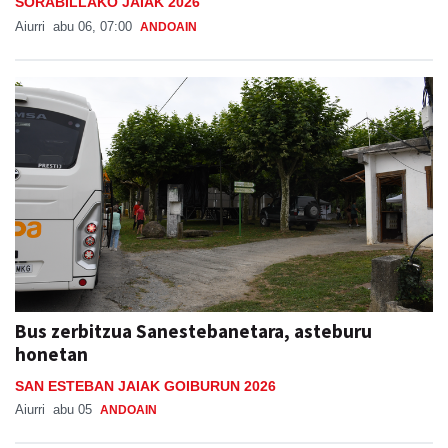
SORABILLAKO JAIAK 2026
Aiurri
abu 06, 07:00
ANDOAIN
Bus zerbitzua Sanestebanetara, asteburu
honetan
SAN ESTEBAN JAIAK GOIBURUN 2026
Aiurri
abu 05
ANDOAIN