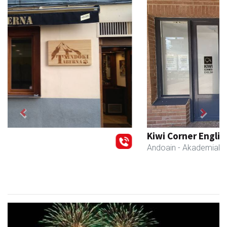
Previous
Next
Kiwi Corner English
Andoain
- Akademiak