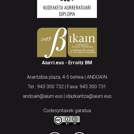
Aiurri.eus - Erroitz BM
Arantzibia plaza, 4-5 behea | ANDOAIN
Tel.: 943 300 732 | Faxa: 943 300 731
andoain@aiurri.eus | idazkaritza@aiurri.eus
Codesyntaxek garatua