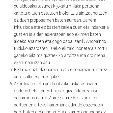
du aldebakartasunetik jokatu milaka pertsona
kaltetu dituen estatuen biolentzia aintzat hartzen
ez duen proposamen baten aurrean. Jarrera
inklusiboa eta ez baztertzailea duen eta indarkeria
guztien isla den adierazpen edo ekimen baten
aldeko ahalmen eta gogo osoa izanik, Andoaingo
Bilduko azaroaren 10eko ekitaldi honetara aitortu
gabeko biktima guztiekiko aitortza eta oroimena
ekarri nahi izan ditu.
Biktima guztiek onarpena eta erreparazioa merezi
dute salbuespenik gabe.
Akordioaren eta guztiontzako askatasunaren
ondorio behar duen bakeak giza faktorea oso
nabarmena dauka. Aurrez aurre bizi izan diren
pertsonen arteko harremanak daude eszenatoki
berri baten erdigunean, eta elkarren onespena ez