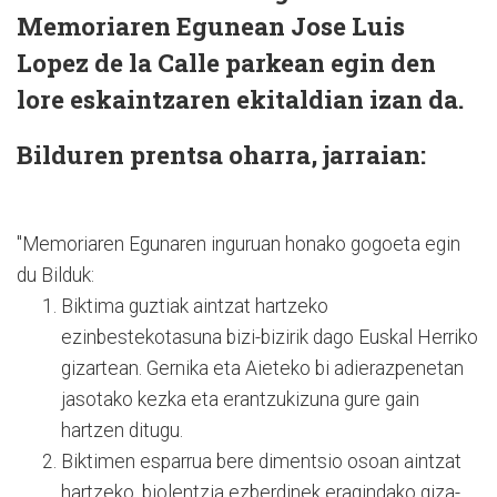
Memoriaren Egunean Jose Luis
Lopez de la Calle parkean egin den
lore eskaintzaren ekitaldian izan da.
Bilduren prentsa oharra, jarraian:
"Memoriaren Egunaren inguruan honako gogoeta egin
du Bilduk:
Biktima guztiak aintzat hartzeko
ezinbestekotasuna bizi-bizirik dago Euskal Herriko
gizartean. Gernika eta Aieteko bi adierazpenetan
jasotako kezka eta erantzukizuna gure gain
hartzen ditugu.
Biktimen esparrua bere dimentsio osoan aintzat
hartzeko, biolentzia ezberdinek eragindako giza-