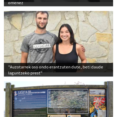
omenez
"Auzotarrek oso ondo erantzuten dute, beti daude
laguntzeko prest"