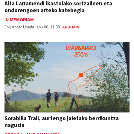
Aita Larramendi ikastolako sortzaileen eta
ondorengoen arteko katebegia
IN MEMORIAM
Jon Ander Ubeda
abu 06, 11:38
ANDOAIN
Sorabilla Trail, aurtengo jaietako berrikuntza
nagusia