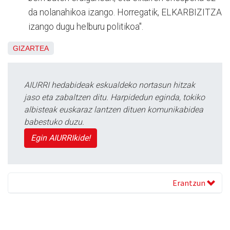
da nolanahikoa izango. Horregatik, ELKARBIZITZA
izango dugu helburu politikoa".
GIZARTEA
AIURRI hedabideak eskualdeko nortasun hitzak
jaso eta zabaltzen ditu. Harpidedun eginda, tokiko
albisteak euskaraz lantzen dituen komunikabidea
babestuko duzu.
Egin AIURRIkide!
Erantzun