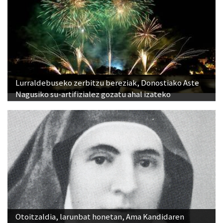
Lurraldebuseko zerbitzu bereziak, Donostiako Aste
Nagusiko su-artifizialez gozatu ahal izateko
Otoitzaldia, larunbat honetan, Ama Kandidaren