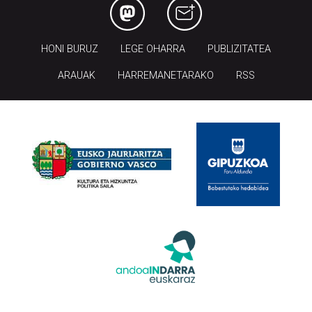
HONI BURUZ
LEGE OHARRA
PUBLIZITATEA
ARAUAK
HARREMANETARAKO
RSS