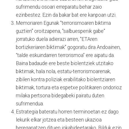
sufrimendu osoari erreparatu behar zaio
ezinbestez. Ezin da bakar bat ere kanpoan utzi.
Memoriaren Egunak "terrorismoaren biktima
guztien" oroitzapena, "salbuespenik gabe"
jorratuko duela adierazi arren, "ETAren
bortizkeriaren biktimak" gogoratu dira Andoainen,
“talde eskuindarren terrorismoa” ere aipatu da.
Baina badaude ere beste biolentziek utzitako
biktimak, hala nola, estatu-terrorismoarenak,
zibilen kontra poliziak erabilitako biolentziaren
biktimak, tortura eta espetxe politikaren ondorioz
milaka pertsona bidegabeki pairatu duten
sufrimendua.
Estrategia bateratu horren terminoetan ez dago
lekurik elkar jotzea eta besteen ukazioa
bereganatzen dituen jokabideetarako. Bilduk ezin