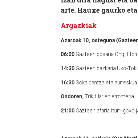
arte. Hauxe gaurko eta
Argazkiak
Azaroak 10, osteguna (Gaztee
06:00
Gazteen gosaria Ongi Etorri 
14:30
Gazteen bazkaria Uxo-Toki 
16:30
Soka dantza eta aurreskua 
Ondoren,
Trikitilarien erromeria.
21:00
Gazteen afaria Iturri-goxo 