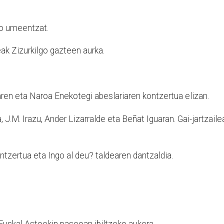
ko umeentzat.
k Zizurkilgo gazteen aurka.
aren eta Naroa Enekotegi
abeslariaren kontzertua elizan.
 J.M. Irazu, Ander Lizarralde eta Beñat Iguaran. Gai-jartzaile
ntzertua eta Ingo al deu? taldearen dantzaldia.