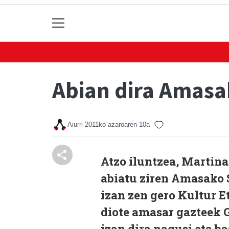
Abian dira Amas
Aiurri
2011ko azaroaren 10a
Atzo iluntzea, Martina
abiatu ziren Amasako 
izan zen gero Kultur E
diote amasar gazteek G
izan dira nagusi eta ba