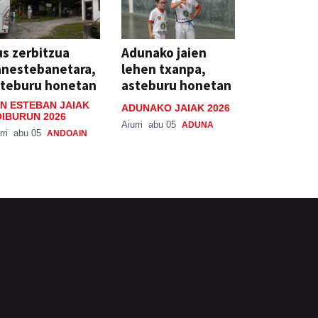
s zerbitzua
Adunako jaien
anestebanetara,
lehen txanpa,
steburu honetan
asteburu honetan
N ESTEBAN JAIAK
ADUNAKO JAIAK 2026
IBURUN 2026
Aiurri
abu 05
ADUNA
rri
abu 05
ANDOAIN