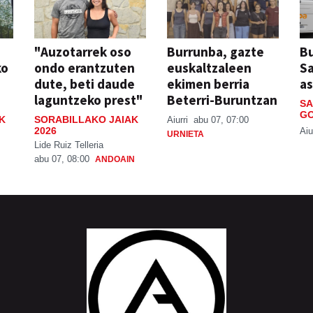
"Auzotarrek oso
Burrunba, gazte
Bu
ko
ondo erantzuten
euskaltzaleen
S
dute, beti daude
ekimen berria
a
laguntzeko prest"
Beterri-Buruntzan
SA
GO
K
SORABILLAKO JAIAK
Aiurri
abu 07, 07:00
2026
Aiu
URNIETA
Lide Ruiz Telleria
abu 07, 08:00
ANDOAIN