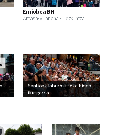
Erniobea BHI
Amasa-Villabona
- Hezkuntza
n
Santioak laburbiltzeko bideo
ikusgarria