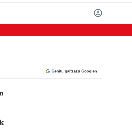
Gehitu gaitzazu Googlen
in
ak