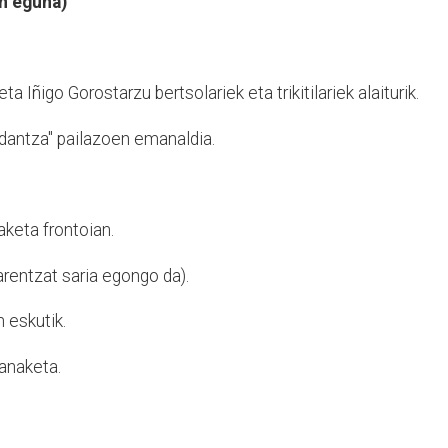
in eguna)
 Iñigo Gorostarzu bertsolariek eta trikitilariek alaiturik.
a dantza" pailazoen emanaldia.
keta frontoian.
rentzat saria egongo da).
 eskutik.
anaketa.