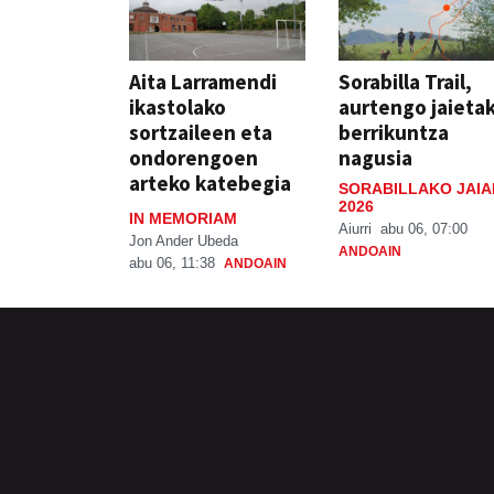
Aita Larramendi
Sorabilla Trail,
ikastolako
aurtengo jaieta
sortzaileen eta
berrikuntza
ondorengoen
nagusia
arteko katebegia
SORABILLAKO JAIA
2026
IN MEMORIAM
Aiurri
abu 06, 07:00
Jon Ander Ubeda
ANDOAIN
abu 06, 11:38
ANDOAIN