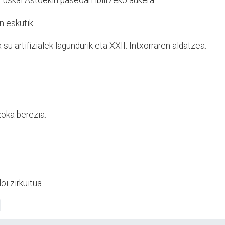
Euskal Astoekin paseoan ibiltzeko aukera.
n eskutik.
a su artifizialek lagundurik eta XXII. Intxorraren aldatzea.
zoka berezia.
i zirkuitua.