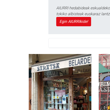
AIURRI hedabideak eskualdeko n
tokiko albisteak euskaraz lan
Egin AIURRIkide!