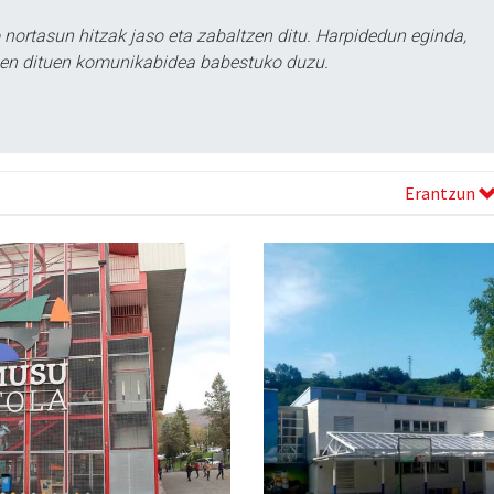
ortasun hitzak jaso eta zabaltzen ditu. Harpidedun eginda,
tzen dituen komunikabidea babestuko duzu.
Erantzun