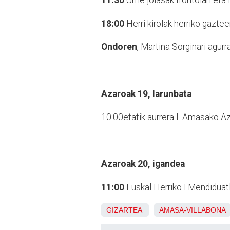
11:30
Ume jolasak frontoian eta 
18:00
Herri kirolak herriko gaztee
Ondoren
, Martina Sorginari agurr
Azaroak 19, larunbata
10:00etatik aurrera I. Amasako A
Azaroak 20, igandea
11:00
Euskal Herriko I.Mendiduatlo
GIZARTEA
AMASA-VILLABONA