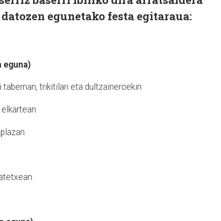
 datozen egunetako festa egitaraua:
n eguna)
tabernan, trikitilari eta dultzaineroekin.
elkartean.
plazan.
jatetxean.