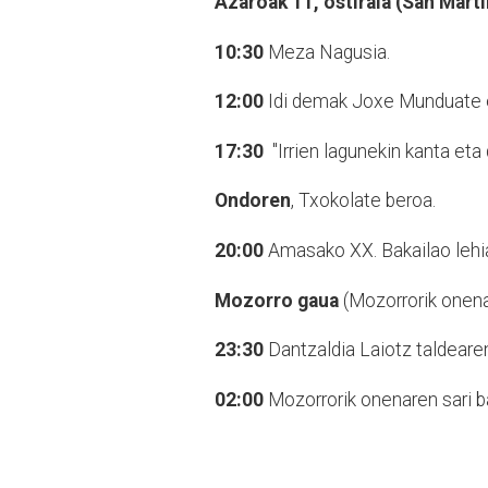
Azaroak 11, ostirala (San Mart
10:30
Meza Nagusia.
12:00
Idi demak Joxe Munduate eta
17:30
"Irrien lagunekin kanta et
Ondoren
, Txokolate beroa.
20:00
Amasako XX. Bakailao lehia
Mozorro gaua
(Mozorrorik onena
23:30
Dantzaldia Laiotz taldearen
02:00
Mozorrorik onenaren sari b