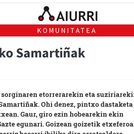
KOMUNITATEA
ako Samartiñak
 sorginaren etorrerarekin eta suziriarek
Samartiñak. Ohi denez, pintxo dastaketa
txean. Gaur, giro ezin hobearekin ekin
azte egunari. Goizean goizetik etxefero
serriz baserri ibiliko dira arratsaldera