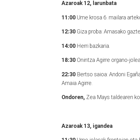
Azaroak 12, larunbata
11:00
Ume krosa 6. mailara arte
12:30
Giza proba: Amasako gaztea
14:00
Herri bazkaria.
18:30
Onintza Agirre organo-jole
22:30
Bertso saioa: Andoni Egaña,
Amaia Agirre.
Ondoren,
Zea Mays
taldearen ko
Azaroak 13, igandea