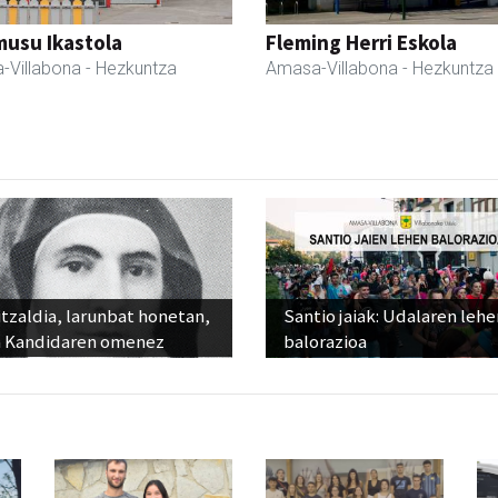
usu Ikastola
Fleming Herri Eskola
-Villabona
- Hezkuntza
Amasa-Villabona
- Hezkuntza
tzaldia, larunbat honetan,
Santio jaiak: Udalaren lehe
 Kandidaren omenez
balorazioa