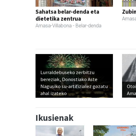
Sahatsa belar-denda eta
Zubim
dietetika zentrua
Amasa
Amasa-Villabona
- Belar-denda
Lurraldebuseko zerbitzu
bereziak, Donostiako Aste
Nagusiko su-artifizialez gozatu
Otoi
ahal izateko
Ama
Ikusienak