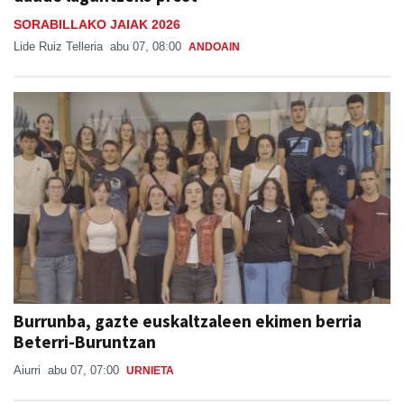
SORABILLAKO JAIAK 2026
Lide Ruiz Telleria
abu 07, 08:00
ANDOAIN
Burrunba, gazte euskaltzaleen ekimen berria
Beterri-Buruntzan
Aiurri
abu 07, 07:00
URNIETA