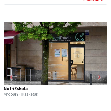
Previous
Next
NutriEskola
Andoain
- Ikasketak