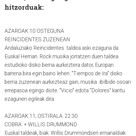
hitzorduak:
AZAROAK 10 OSTEGUNA
REINCIDENTES ZUZENEAN
Andaluziako Reincidentes taldea aski ezaguna da
Euskal Herrian. Rock musika jorratzen duen taldea
estudioko disko berria aurkeztera dator, Europan
barrena bira egin baino lehen. "Tiempos de Ira" disko
berria zuzenean aurkezteaz gain, musika ibilbide osoari
errepasoa egingo diote. "Vicio" edota "Dolores" kantu
ezagunen egileak dira.
AZAROAK 11, OSTIRALA. 22:30.
COBRA + WILLIS DRUMMOND
Euskal taldeak, biak. Willis Drummondsen emanaldiak