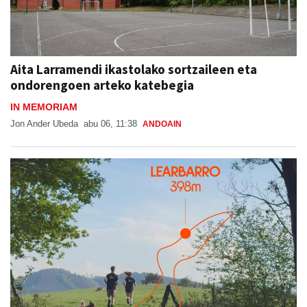
Aita Larramendi ikastolako sortzaileen eta
ondorengoen arteko katebegia
IN MEMORIAM
Jon Ander Ubeda
abu 06, 11:38
ANDOAIN