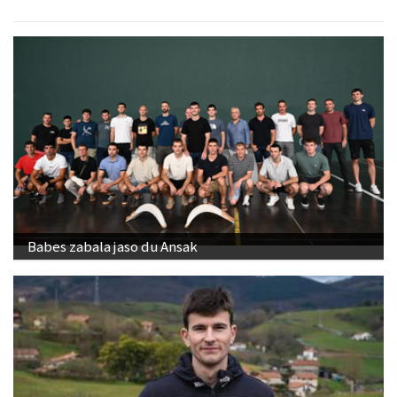
Babes zabala jaso du Ansak