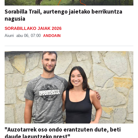
Sorabilla Trail, aurtengo jaietako berrikuntza
nagusia
SORABILLAKO JAIAK 2026
Aiurri
abu 06, 07:00
ANDOAIN
"Auzotarrek oso ondo erantzuten dute, beti
daude laguntzeko prest"