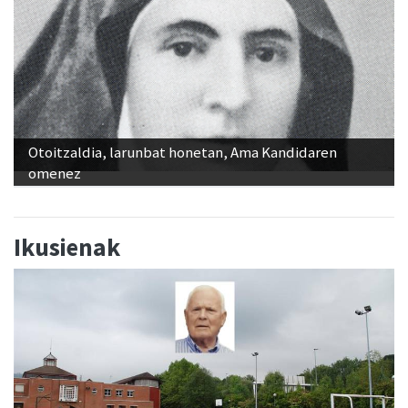
Otoitzaldia, larunbat honetan, Ama Kandidaren
omenez
Ikusienak