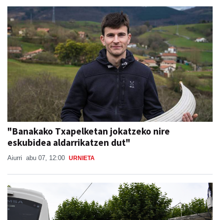
"Banakako Txapelketan jokatzeko nire
eskubidea aldarrikatzen dut"
Aiurri
abu 07, 12:00
URNIETA