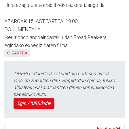
Hura ezagutu eta erabiltzeko aukera izango da.
AZAROAK 15, ASTEARTEA. 19:00.
DOKUMENTALA
Iker Iriondo andoaindarrak udan Broad Peak-era
egindako expedizioaren filma.
GIZARTEA
AIURRI hedabideak eskualdeko nortasun hitzak
jaso eta zabaltzen ditu. Harpidedun eginda, tokiko
albisteak euskaraz lantzen dituen komunikabidea
babestuko duzu.
Egin AIURRIkide!
Erantzun