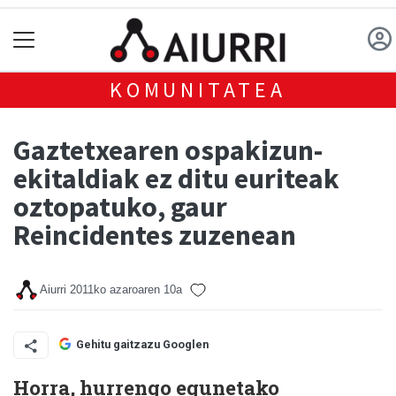
KOMUNITATEA
Gaztetxearen ospakizun-
ekitaldiak ez ditu euriteak
oztopatuko, gaur
Reincidentes zuzenean
Aiurri
2011ko azaroaren 10a
Gehitu gaitzazu Googlen
Horra, hurrengo egunetako