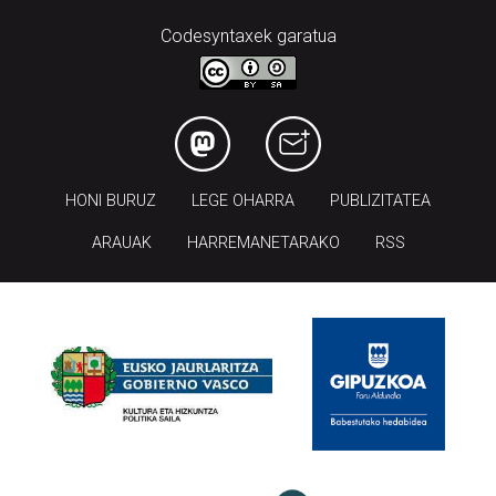
Codesyntaxek garatua
HONI BURUZ
LEGE OHARRA
PUBLIZITATEA
ARAUAK
HARREMANETARAKO
RSS