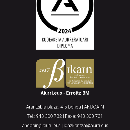
Aiurri.eus - Erroitz BM
Arantzibia plaza, 4-5 behea | ANDOAIN
Tel.: 943 300 732 | Faxa: 943 300 731
andoain@aiurri.eus | idazkaritza@aiurri.eus