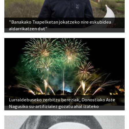
"Banakako Txapelketan jokatzeko nire eskubidea
aldarrikatzen dut"
Lurraldebuseko zerbitzu bereziak, Donostiako Aste
Nagusiko su-artifizialez gozatu ahal izateko