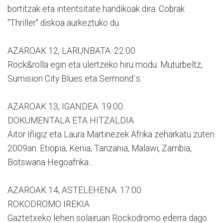
bortitzak eta intentsitate handikoak dira. Cobrak
"Thriller" diskoa aurkeztuko du.
AZAROAK 12, LARUNBATA. 22:00.
Rock&rolla egin eta ulertzeko hiru modu: Muturbeltz,
Sumision City Blues eta Sermond´s.
AZAROAK 13, IGANDEA. 19:00.
DOKUMENTALA ETA HITZALDIA.
Aitor Iñigiz eta Laura Martinezek Afrika zeharkatu zuten
2009an: Etiopia, Kenia, Tanzania, Malawi, Zambia,
Botswana Hegoafrika...
AZAROAK 14, ASTELEHENA. 17:00.
ROKODROMO IREKIA
Gaztetxeko lehen solairuan Rockodromo ederra dago.