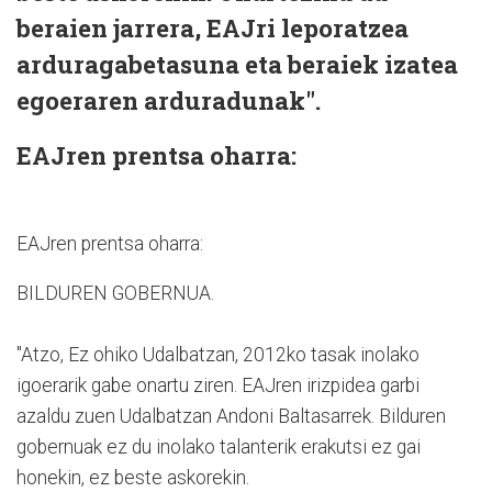
beraien jarrera, EAJri leporatzea
arduragabetasuna eta beraiek izatea
egoeraren arduradunak".
EAJren prentsa oharra:
EAJren prentsa oharra:
BILDUREN GOBERNUA.
"Atzo, Ez ohiko Udalbatzan, 2012ko tasak inolako
igoerarik gabe onartu ziren. EAJren irizpidea garbi
azaldu zuen Udalbatzan Andoni Baltasarrek. Bilduren
gobernuak ez du inolako talanterik erakutsi ez gai
honekin, ez beste askorekin.