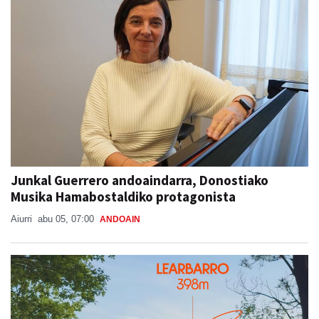
Junkal Guerrero andoaindarra, Donostiako
Musika Hamabostaldiko protagonista
Aiurri
abu 05, 07:00
ANDOAIN