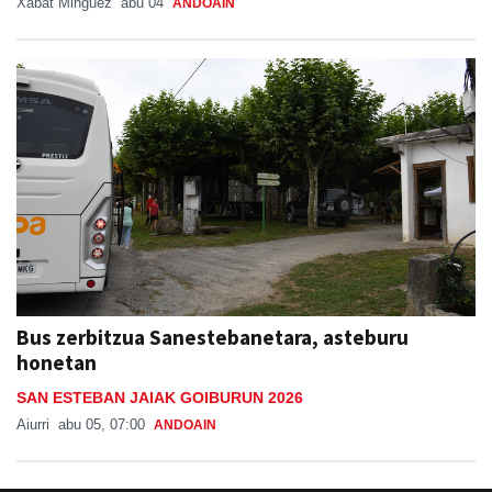
Xabat Minguez
abu 04
ANDOAIN
Bus zerbitzua Sanestebanetara, asteburu
honetan
SAN ESTEBAN JAIAK GOIBURUN 2026
Aiurri
abu 05, 07:00
ANDOAIN