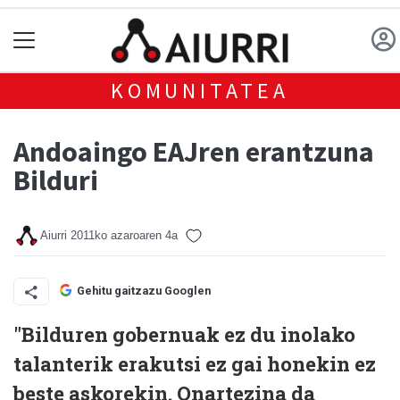
KOMUNITATEA
Andoaingo EAJren erantzuna
Bilduri
Aiurri
2011ko azaroaren 4a
Gehitu gaitzazu Googlen
"Bilduren gobernuak ez du inolako
talanterik erakutsi ez gai honekin ez
beste askorekin. Onartezina da