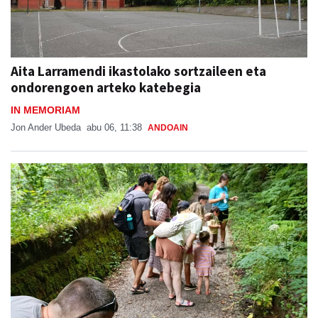
Aita Larramendi ikastolako sortzaileen eta
ondorengoen arteko katebegia
IN MEMORIAM
Jon Ander Ubeda
abu 06, 11:38
ANDOAIN