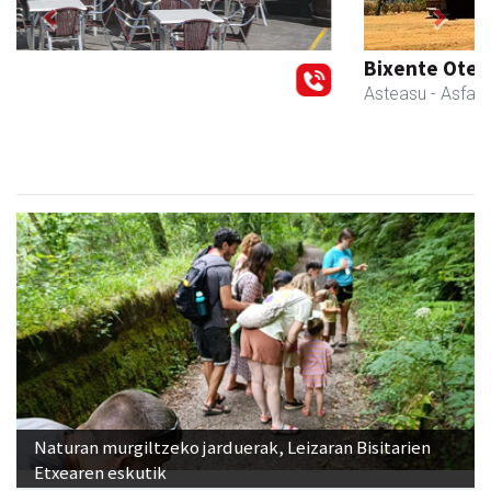
Previous
Next
Bixente Otegi Lizaso S. L.
Asteasu
- Asfaltoak
Naturan murgiltzeko jarduerak, Leizaran Bisitarien
Etxearen eskutik