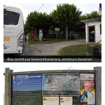
Bus zerbitzua Sanestebanetara, asteburu honetan