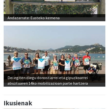
Andazarrate: Eusteko kemena
Dei egiten diegu donostiarrei eta gipuzkoarrei
abuztuaren 14ko mobilizazioan parte hartzera
Ikusienak