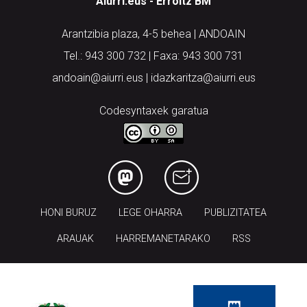
Aiurri.eus - Erroitz BM
Arantzibia plaza, 4-5 behea | ANDOAIN
Tel.: 943 300 732 | Faxa: 943 300 731
andoain@aiurri.eus | idazkaritza@aiurri.eus
Codesyntaxek garatua
HONI BURUZ
LEGE OHARRA
PUBLIZITATEA
ARAUAK
HARREMANETARAKO
RSS