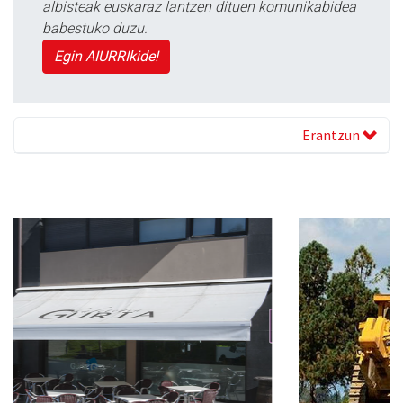
albisteak euskaraz lantzen dituen komunikabidea
babestuko duzu.
Egin AIURRIkide!
Erantzun