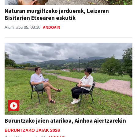
Naturan murgiltzeko jarduerak, Leizaran
Bisitarien Etxearen eskutik
Aiurri
abu 05, 08:30
ANDOAIN
Buruntzako jaien atarikoa, Ainhoa Aiertzarekin
BURUNTZAKO JAIAK 2026