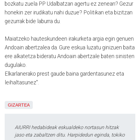
bozkatu zuela PP Udalbatzan agertu ez zenean? Gezur
honekin zer irudikatu nahi duzue? Politikan eta bizitzan
gezurrak bide laburra du.
Maiatzeko hauteskundeen irakurketa argia egin genuen
Andoain abertzalea da. Gure eskua luzatu ginizuen baita
ere alkatetza bideratu Andoain abertzale baten sinisten
dugulako.
Elkarlanerako prest gaude baina gardentasunez eta
leihaltasunez".
GIZARTEA
AIURRI hedabideak eskualdeko nortasun hitzak
jaso eta zabaltzen ditu. Harpidedun eginda, tokiko