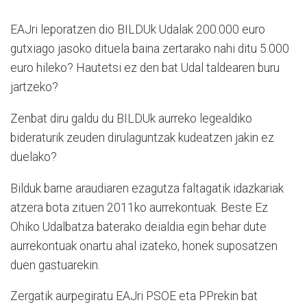
EAJri leporatzen dio BILDUk Udalak 200.000 euro
gutxiago jasoko dituela baina zertarako nahi ditu 5.000
euro hileko? Hautetsi ez den bat Udal taldearen buru
jartzeko?
Zenbat diru galdu du BILDUk aurreko legealdiko
bideraturik zeuden dirulaguntzak kudeatzen jakin ez
duelako?
Bilduk barne araudiaren ezagutza faltagatik idazkariak
atzera bota zituen 2011ko aurrekontuak. Beste Ez
Ohiko Udalbatza baterako deialdia egin behar dute
aurrekontuak onartu ahal izateko, honek suposatzen
duen gastuarekin.
Zergatik aurpegiratu EAJri PSOE eta PPrekin bat