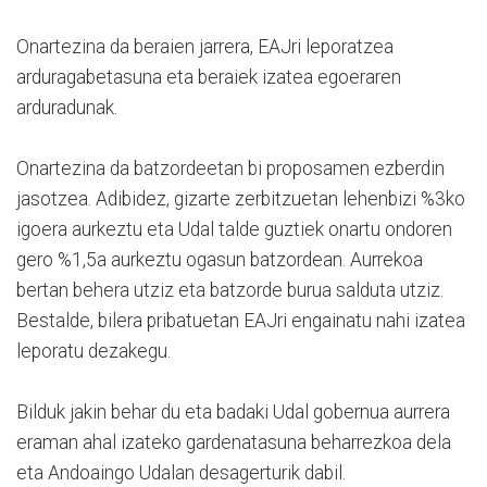
Onartezina da beraien jarrera, EAJri leporatzea
arduragabetasuna eta beraiek izatea egoeraren
arduradunak.
Onartezina da batzordeetan bi proposamen ezberdin
jasotzea. Adibidez, gizarte zerbitzuetan lehenbizi %3ko
igoera aurkeztu eta Udal talde guztiek onartu ondoren
gero %1,5a aurkeztu ogasun batzordean. Aurrekoa
bertan behera utziz eta batzorde burua salduta utziz.
Bestalde, bilera pribatuetan EAJri engainatu nahi izatea
leporatu dezakegu.
Bilduk jakin behar du eta badaki Udal gobernua aurrera
eraman ahal izateko gardenatasuna beharrezkoa dela
eta Andoaingo Udalan desagerturik dabil.