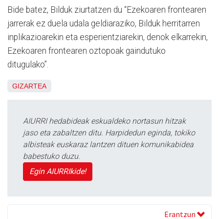
Bide batez, Bilduk ziurtatzen du “Ezekoaren frontearen
jarrerak ez duela udala geldiaraziko, Bilduk herritarren
inplikazioarekin eta esperientziarekin, denok elkarrekin,
Ezekoaren frontearen oztopoak gaindutuko
ditugulako”.
GIZARTEA
AIURRI hedabideak eskualdeko nortasun hitzak
jaso eta zabaltzen ditu. Harpidedun eginda, tokiko
albisteak euskaraz lantzen dituen komunikabidea
babestuko duzu.
Egin AIURRIkide!
Erantzun