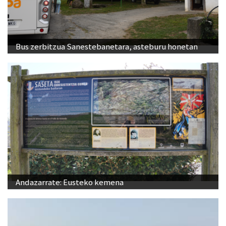
Bus zerbitzua Sanestebanetara, asteburu honetan
Andazarrate: Eusteko kemena