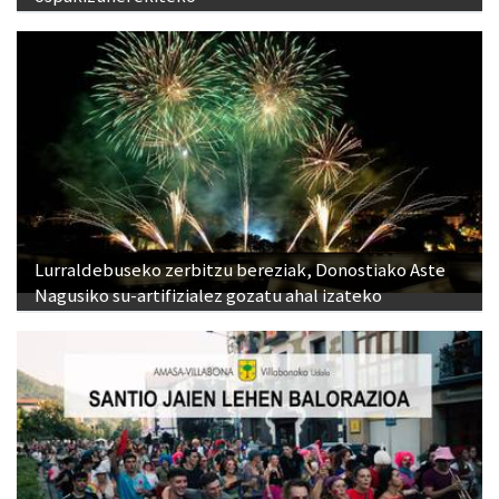
Lurraldebuseko zerbitzu bereziak, Donostiako Aste
Nagusiko su-artifizialez gozatu ahal izateko