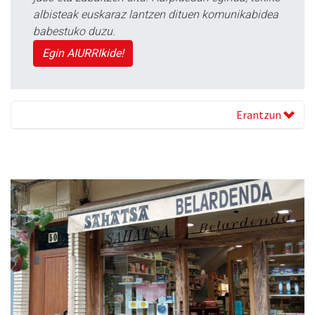
albisteak euskaraz lantzen dituen komunikabidea
babestuko duzu.
Egin AIURRIkide!
Erantzun