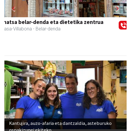
Previous
Next
Zubimusu Ikastola
Amasa-Villabona
- Hezkuntza
Kantujira, auzo-afaria eta dantzaldia, asteburuko
ospakizunei ekiteko