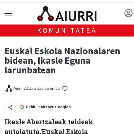
KOMUNITATEA
Euskal Eskola Nazionalaren
bidean, Ikasle Eguna
larunbatean
Aiurri
2011ko azaroaren 3a
Gehitu gaitzazu Googlen
Ikasle Abertzaleak taldeak
antolatuta,'Euskal Eskola