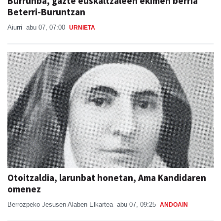
Burrunba, gazte euskaltzaleen ekimen berria
Beterri-Buruntzan
Aiurri
abu 07, 07:00
URNIETA
Otoitzaldia, larunbat honetan, Ama Kandidaren
omenez
Berrozpeko Jesusen Alaben Elkartea
abu 07, 09:25
ANDOAIN