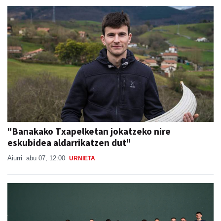
"Banakako Txapelketan jokatzeko nire
eskubidea aldarrikatzen dut"
Aiurri
abu 07, 12:00
URNIETA