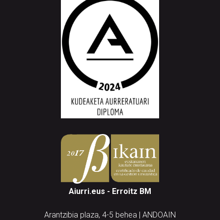
Aiurri.eus - Erroitz BM
Arantzibia plaza, 4-5 behea | ANDOAIN