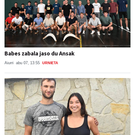
Babes zabala jaso du Ansak
Aiurri
abu 07, 13:55
URNIETA