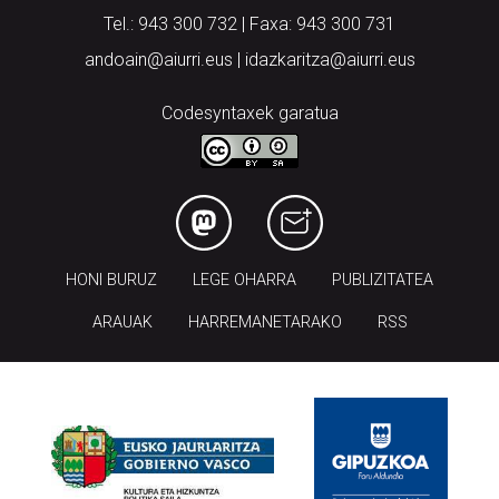
Tel.: 943 300 732 | Faxa: 943 300 731
andoain@aiurri.eus | idazkaritza@aiurri.eus
Codesyntaxek garatua
HONI BURUZ
LEGE OHARRA
PUBLIZITATEA
ARAUAK
HARREMANETARAKO
RSS