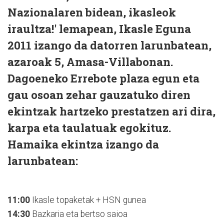
Nazionalaren bidean, ikasleok
iraultza!' lemapean, Ikasle Eguna
2011 izango da datorren larunbatean,
azaroak 5, Amasa-Villabonan.
Dagoeneko Errebote plaza egun eta
gau osoan zehar gauzatuko diren
ekintzak hartzeko prestatzen ari dira,
karpa eta taulatuak egokituz.
Hamaika ekintza izango da
larunbatean:
11:00
Ikasle topaketak + HSN gunea
14:30
Bazkaria eta bertso saioa