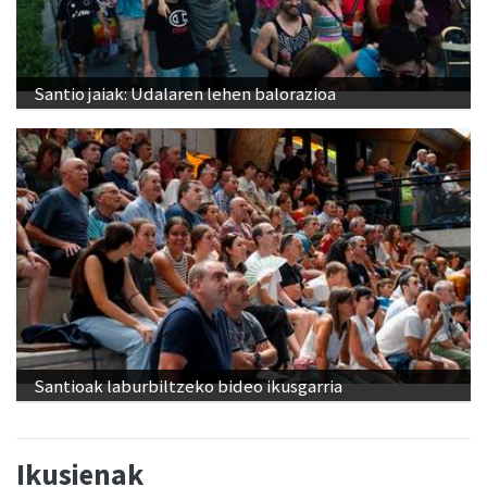
Santio jaiak: Udalaren lehen balorazioa
Santioak laburbiltzeko bideo ikusgarria
Ikusienak