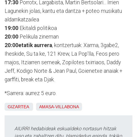
17:30
Porrotx, Largabista, Martin Bertsolari... Irrien
Lagunekin jolas, kantu eta dantza + poteo musikatu
aldarrikatzailea
19:00
Ekitaldi politikoa
20:00
Pelikula zineman
20:00etatik aurrera
, kontzertuak: Xarma, 3gabe2,
Iheskide, Su ta ke, 121 Krew, La Pop'lla, Feos pero
majos, Itziarren semeak, Zopilotes txirriaos, Daddy
Jeff, Kodigo Norte & Jean Paul, Goienetxe anaiak +
garffiti, break eta Djak.
*Sarrera: aurrez 5 euro.
GIZARTEA
AMASA-VILLABONA
AIURRI hedabideak eskualdeko nortasun hitzak
jaso eta zabaltzen ditu. Harpidedun eginda, tokiko