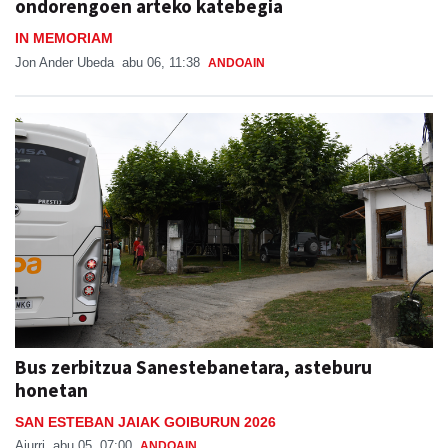
ondorengoen arteko katebegia
IN MEMORIAM
Jon Ander Ubeda
abu 06, 11:38
ANDOAIN
Bus zerbitzua Sanestebanetara, asteburu
honetan
SAN ESTEBAN JAIAK GOIBURUN 2026
Aiurri
abu 05, 07:00
ANDOAIN