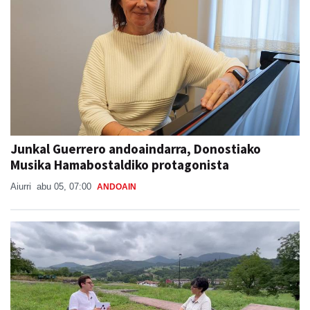
Junkal Guerrero andoaindarra, Donostiako
Musika Hamabostaldiko protagonista
Aiurri
abu 05, 07:00
ANDOAIN