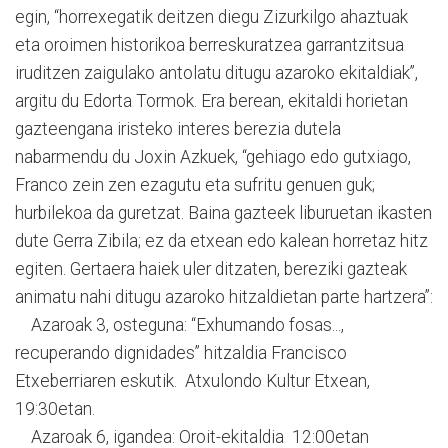
egin, “horrexegatik deitzen diegu Zizurkilgo ahaztuak
eta oroimen historikoa berreskuratzea garrantzitsua
iruditzen zaigulako antolatu ditugu azaroko ekitaldiak”,
argitu du Edorta Tormok. Era berean, ekitaldi horietan
gazteengana iristeko interes berezia dutela
nabarmendu du Joxin Azkuek, “gehiago edo gutxiago,
Franco zein zen ezagutu eta sufritu genuen guk;
hurbilekoa da guretzat. Baina gazteek liburuetan ikasten
dute Gerra Zibila; ez da etxean edo kalean horretaz hitz
egiten. Gertaera haiek uler ditzaten, bereziki gazteak
animatu nahi ditugu azaroko hitzaldietan parte hartzera”:
Azaroak 3, osteguna: “Exhumando fosas...,
recuperando dignidades” hitzaldia Francisco
Etxeberriaren eskutik. Atxulondo Kultur Etxean,
19:30etan.
Azaroak 6, igandea: Oroit-ekitaldia 12:00etan