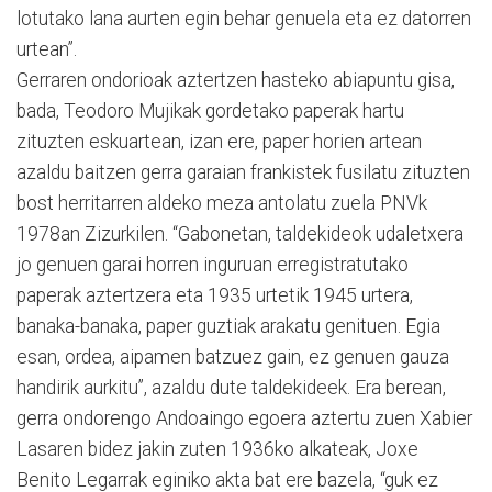
lotutako lana aurten egin behar genuela eta ez datorren
urtean”.
Gerraren ondorioak aztertzen hasteko abiapuntu gisa,
bada, Teodoro Mujikak gordetako paperak hartu
zituzten eskuartean, izan ere, paper horien artean
azaldu baitzen gerra garaian frankistek fusilatu zituzten
bost herritarren aldeko meza antolatu zuela PNVk
1978an Zizurkilen. “Gabonetan, taldekideok udaletxera
jo genuen garai horren inguruan erregistratutako
paperak aztertzera eta 1935 urtetik 1945 urtera,
banaka-banaka, paper guztiak arakatu genituen. Egia
esan, ordea, aipamen batzuez gain, ez genuen gauza
handirik aurkitu”, azaldu dute taldekideek. Era berean,
gerra ondorengo Andoaingo egoera aztertu zuen Xabier
Lasaren bidez jakin zuten 1936ko alkateak, Joxe
Benito Legarrak eginiko akta bat ere bazela, “guk ez