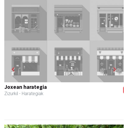
Previous
Next
Joxean harategia
Zizurkil
- Harategiak