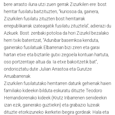
bere arrasto iluna utzi zuen gerrak Zizurkilen ere: bost
herritar fusilatu baitzituzten, “kuriosoa da, gainera,
Zizurkilen fusilatu zituzten bost herritarrak
errepublikarrak izateagatik fusilatu zituztela”, adierazi du
Azkuek. Bost: zenbaki potoloa da hori Zizurkil bezalako
herri txiki batentzat, “Adunibar baserrikoa kenduta,
gainerako fusilatuak Elbarrenan bizi ziren eta garai
hartan etxe eta biztanle gutxi zegoela kontuan hartuta,
oso portzentaje altua da. Ia etxe bakoitzetik bat”,
ondorioztatu dute Julian Arrastoa eta Gurutze
Arruabarrenak.
Zizurkilen fusilatutako herritarren daturik gehienak haien
familiako kideekin bilduta eskuratu dituzte Teodoro
Hernandiorenako kideek (Krutz Iribarrenen senideekin
izan ezik, gainerako guztiekin) eta grabazio luzeak
dituzte etorkizuneko ikerketei begira gordeak. Hala eta