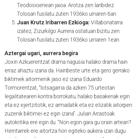
Teodosioenean jaioa. Arotza zen lanbidez.
Tolosan fusilatu zuten 1936ko urriaren 6an.
Juan Krutz Iribarren Ezkioga:
Villabonatarra
izatez, Zizurkilgo Aurrera ostatuan bizitu zen.
Tolosan fusilatu zuten 1936ko urriaren 1ean.
Aztergai ugari, aurrera begira
Joxin Azkuerentzat drama nagusia halako drama hain
erraz ahaztu izana da. Hainbeste urte eta gero gerrako
biktimek aitormenik jaso ez izana Eduardo
Tormorentzat, “lotsagarria da azken 75 urteotan
legalitatearen kontra borrokatu, halako basakeriak egin
eta ez ejertzitotik, ez armadatik eta ez elizatik aitorpen
zuzenik biktimei ez egin izana”. Julian Arrastoak
autokritika ere egin du: “Non egon gara gu orain artean?
Herritarrek ere aitortza hori egiteko aukera izan dugu