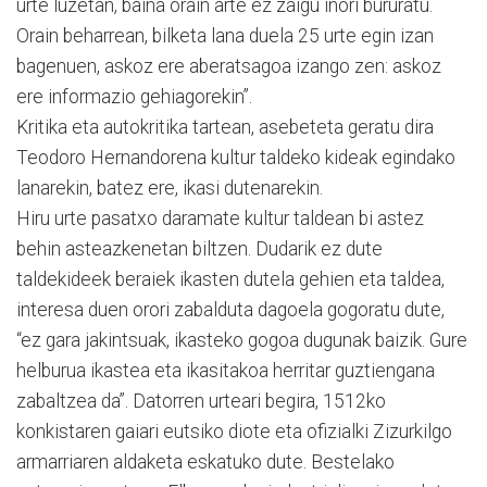
urte luzetan, baina orain arte ez zaigu inori bururatu.
Orain beharrean, bilketa lana duela 25 urte egin izan
bagenuen, askoz ere aberatsagoa izango zen: askoz
ere informazio gehiagorekin”.
Kritika eta autokritika tartean, asebeteta geratu dira
Teodoro Hernandorena kultur taldeko kideak egindako
lanarekin, batez ere, ikasi dutenarekin.
Hiru urte pasatxo daramate kultur taldean bi astez
behin asteazkenetan biltzen. Dudarik ez dute
taldekideek beraiek ikasten dutela gehien eta taldea,
interesa duen orori zabalduta dagoela gogoratu dute,
“ez gara jakintsuak, ikasteko gogoa dugunak baizik. Gure
helburua ikastea eta ikasitakoa herritar guztiengana
zabaltzea da”. Datorren urteari begira, 1512ko
konkistaren gaiari eutsiko diote eta ofizialki Zizurkilgo
armarriaren aldaketa eskatuko dute. Bestelako