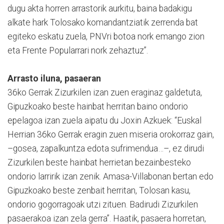
dugu akta horren arrastorik aurkitu, baina badakigu
alkate hark Tolosako komandantziatik zerrenda bat
egiteko eskatu zuela, PNVri botoa nork emango zion
eta Frente Popularrari nork zehaztuz”.
Arrasto iluna, pasaeran
36ko Gerrak Zizurkilen izan zuen eraginaz galdetuta,
Gipuzkoako beste hainbat herritan baino ondorio
epelagoa izan zuela aipatu du Joxin Azkuek: “Euskal
Herrian 36ko Gerrak eragin zuen miseria orokorraz gain,
–gosea, zapalkuntza edota sufrimendua…–, ez dirudi
Zizurkilen beste hainbat herrietan bezainbesteko
ondorio larririk izan zenik. Amasa-Villabonan bertan edo
Gipuzkoako beste zenbait herritan, Tolosan kasu,
ondorio gogorragoak utzi zituen. Badirudi Zizurkilen
pasaerakoa izan zela gerra”. Haatik, pasaera horretan,