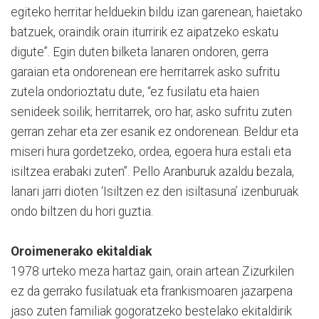
egiteko herritar helduekin bildu izan garenean, haietako
batzuek, oraindik orain iturririk ez aipatzeko eskatu
digute”. Egin duten bilketa lanaren ondoren, gerra
garaian eta ondorenean ere herritarrek asko sufritu
zutela ondorioztatu dute, “ez fusilatu eta haien
senideek soilik; herritarrek, oro har, asko sufritu zuten
gerran zehar eta zer esanik ez ondorenean. Beldur eta
miseri hura gordetzeko, ordea, egoera hura estali eta
isiltzea erabaki zuten”. Pello Aranburuk azaldu bezala,
lanari jarri dioten ‘Isiltzen ez den isiltasuna’ izenburuak
ondo biltzen du hori guztia.
Oroimenerako ekitaldiak
1978 urteko meza hartaz gain, orain artean Zizurkilen
ez da gerrako fusilatuak eta frankismoaren jazarpena
jaso zuten familiak gogoratzeko bestelako ekitaldirik