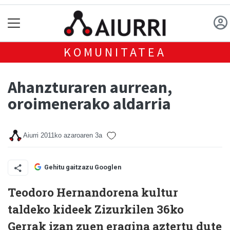
KOMUNITATEA
Ahanzturaren aurrean,
oroimenerako aldarria
Aiurri
2011ko azaroaren 3a
Gehitu gaitzazu Googlen
Teodoro Hernandorena kultur
taldeko kideek Zizurkilen 36ko
Gerrak izan zuen eragina aztertu dute