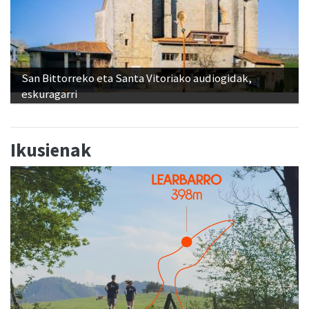
San Bittorreko eta Santa Vitoriako audiogidak,
eskuragarri
Ikusienak