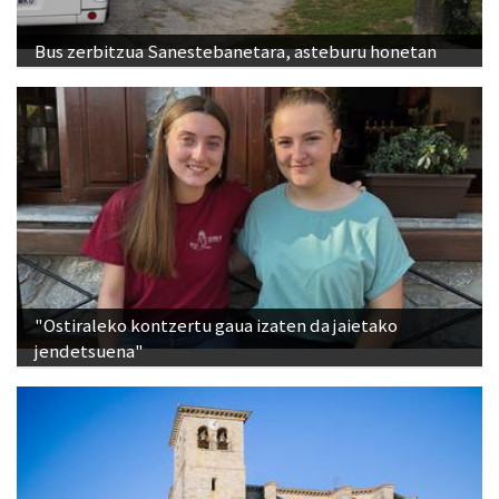
Bus zerbitzua Sanestebanetara, asteburu honetan
"Ostiraleko kontzertu gaua izaten da jaietako
jendetsuena"