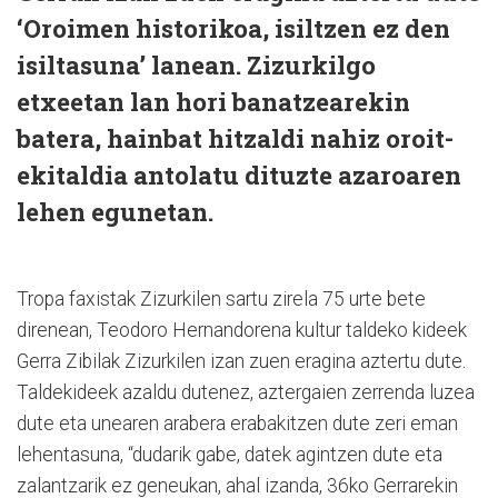
‘Oroimen historikoa, isiltzen ez den
isiltasuna’ lanean. Zizurkilgo
etxeetan lan hori banatzearekin
batera, hainbat hitzaldi nahiz oroit-
ekitaldia antolatu dituzte azaroaren
lehen egunetan.
Tropa faxistak Zizurkilen sartu zirela 75 urte bete
direnean, Teodoro Hernandorena kultur taldeko kideek
Gerra Zibilak Zizurkilen izan zuen eragina aztertu dute.
Taldekideek azaldu dutenez, aztergaien zerrenda luzea
dute eta unearen arabera erabakitzen dute zeri eman
lehentasuna, “dudarik gabe, datek agintzen dute eta
zalantzarik ez geneukan, ahal izanda, 36ko Gerrarekin