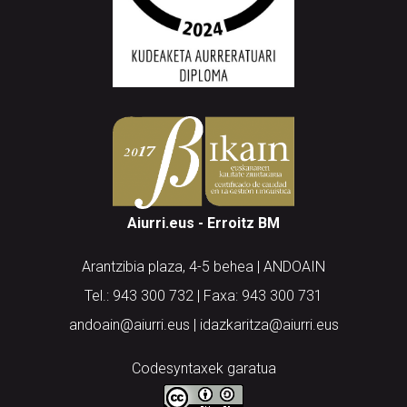
Aiurri.eus - Erroitz BM
Arantzibia plaza, 4-5 behea | ANDOAIN
Tel.: 943 300 732 | Faxa: 943 300 731
andoain@aiurri.eus | idazkaritza@aiurri.eus
Codesyntaxek garatua