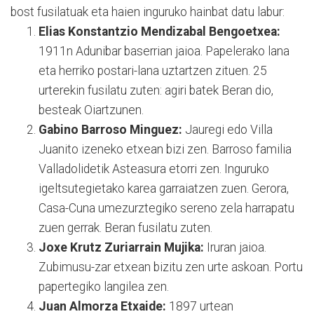
bost fusilatuak eta haien inguruko hainbat datu labur:
Elias Konstantzio Mendizabal Bengoetxea:
1911n Adunibar baserrian jaioa. Papelerako lana
eta herriko postari-lana uztartzen zituen. 25
urterekin fusilatu zuten: agiri batek Beran dio,
besteak Oiartzunen.
Gabino Barroso Minguez:
Jauregi edo Villa
Juanito izeneko etxean bizi zen. Barroso familia
Valladolidetik Asteasura etorri zen. Inguruko
igeltsutegietako karea garraiatzen zuen. Gerora,
Casa-Cuna umezurztegiko sereno zela harrapatu
zuen gerrak. Beran fusilatu zuten.
Joxe Krutz Zuriarrain Mujika:
Iruran jaioa.
Zubimusu-zar etxean bizitu zen urte askoan. Portu
papertegiko langilea zen.
Juan Almorza Etxaide:
1897 urtean