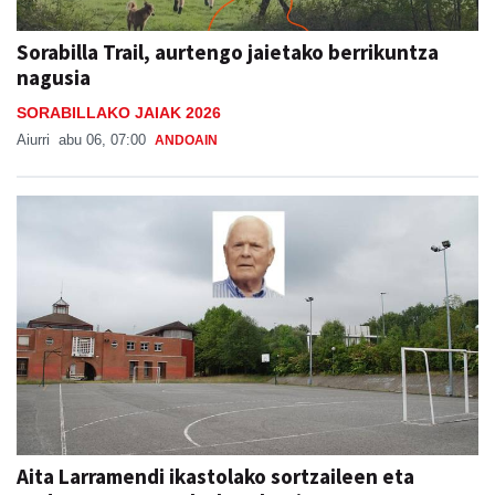
Sorabilla Trail, aurtengo jaietako berrikuntza
nagusia
SORABILLAKO JAIAK 2026
Aiurri
abu 06, 07:00
ANDOAIN
Aita Larramendi ikastolako sortzaileen eta