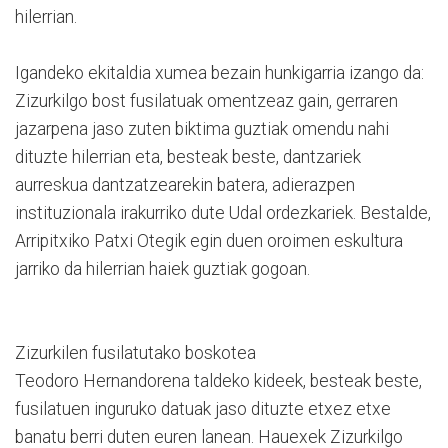
hilerrian.
Igandeko ekitaldia xumea bezain hunkigarria izango da:
Zizurkilgo bost fusilatuak omentzeaz gain, gerraren
jazarpena jaso zuten biktima guztiak omendu nahi
dituzte hilerrian eta, besteak beste, dantzariek
aurreskua dantzatzearekin batera, adierazpen
instituzionala irakurriko dute Udal ordezkariek. Bestalde,
Arripitxiko Patxi Otegik egin duen oroimen eskultura
jarriko da hilerrian haiek guztiak gogoan.
Zizurkilen fusilatutako boskotea
Teodoro Hernandorena taldeko kideek, besteak beste,
fusilatuen inguruko datuak jaso dituzte etxez etxe
banatu berri duten euren lanean. Hauexek Zizurkilgo