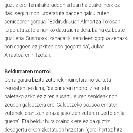
guztiz ere, familiako kideen artean haietako inork ez
daki seguru non lurperatuta dagoen galdu zuten
senidearen gorpua. “Badirudi Juan Almortza Tolosan
lurperatu zutela nahiko datu ziurra dela, baina ez beste
guztiena. Susmoak izanagatik, senideen gorpua zehazki
non dagoen ez jakitea oso gogorra da”, Julian
Arrastoaren hitzetan.
Beldurraren morroi
Gerra garaia bizitu zutenek muinetaraino sartuta
zeukaten beldurra, “beldurraren morroi ziren eta
haietako asko ez ziren ausartu euren senideak non
zeuden galdetzera ere. Galdetzeko pausoa ematen
zutenek, erantzun erraza jasotzen zuten: muerto en la
guerra”. Eta beldur hura oraindik ere ez da guztiz
desagertu elkarrizketatuen hitzetan: “garai hartaz hitz