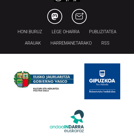
HONI BURUZ
LEGE OHARRA
PUBLIZITATEA
ARAUAK
HARREMANETARAKO
RSS