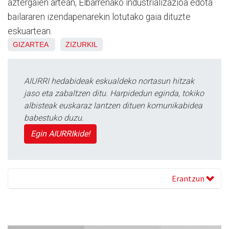
aztergaien artean, Elbarrenako industrializazioa edota
bailararen izendapenarekin lotutako gaia dituzte
eskuartean.
GIZARTEA
ZIZURKIL
AIURRI hedabideak eskualdeko nortasun hitzak
jaso eta zabaltzen ditu. Harpidedun eginda, tokiko
albisteak euskaraz lantzen dituen komunikabidea
babestuko duzu.
Egin AIURRIkide!
Erantzun