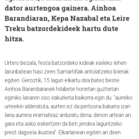
dator aurtengoa gainera. Ainhoa
Barandiaran, Kepa Nazabal eta Leire
Treku batzordekideek hartu dute
hitza.
Urtero bezala, festa batzordeko kideak iraileko lehen
larunbatean hasi ziren Samartiñak antolatzeko bilerak
egiten. Geroztik, 15 lagun elkartu dira batez beste.
Ainhoa Barandiaranek hilabete horietan guztietan
eginiko lanaren oso irakurketa baikorra egin du: “aurreko
urteekin alderatuta, aurten ez da pertsona bakarra izan
lana aurrera eramateaz arduratu dena; denon artean ari
gara eta asko eskertzen da beti jendea laguntzeko
prest dagoela ikustea”. Elkarlanean egiten ari diren