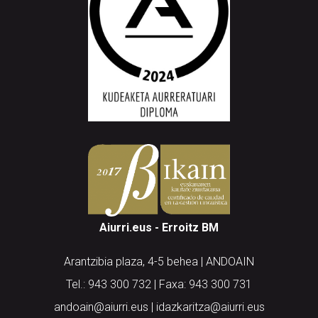
Aiurri.eus - Erroitz BM
Arantzibia plaza, 4-5 behea | ANDOAIN
Tel.: 943 300 732 | Faxa: 943 300 731
andoain@aiurri.eus | idazkaritza@aiurri.eus