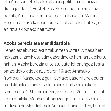
eta Amasara etortzeko aitzakia polita jarri nahi izan
diogu jendeari”. Festetako azken gauean, berriz, iaz
bezala, Amasako zerua kolorez jantziko da. Martina
Sorgina elizako kanpandorrera igotzearekin batera, su
artifizialak botako baitituzte.
Azoka berezia eta Mendiduatloia
Lehen asteburuko ekintzak atzean utzita, Amasa herri
nekazaria izanik eta adin ezberdineko herritarrak elkartu
nahian, Azoka berezia antolatu dute lehenengoz festa
batzordeko kideek azaroaren 19rako Amasako
frontoian: “kanpokoez gain, bertako baserritarrek euren
produktuak eskainiz azokan parte hartzeko aukera
izango dute”. Biharamunean, azaroaren 20an, I. Euskal
Herri mailako Mendiduatloia izango da. Urte luzeko
tradizioa du Mendiatloiak Amasan, baina aurten, Euskal