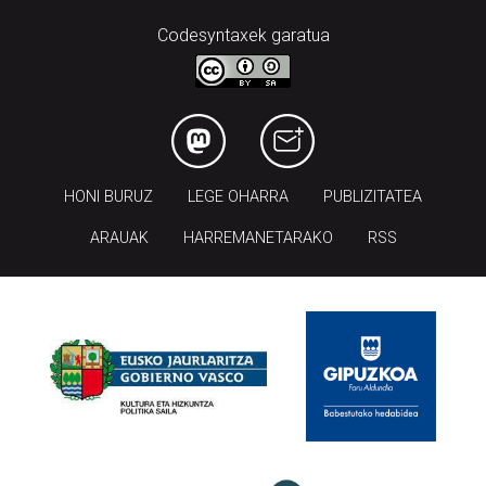
Codesyntaxek garatua
HONI BURUZ
LEGE OHARRA
PUBLIZITATEA
ARAUAK
HARREMANETARAKO
RSS