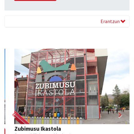
Erantzun
Previous
Next
Zubimusu Ikastola