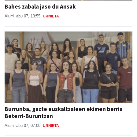
Babes zabala jaso du Ansak
Aiurri
abu 07, 13:55
URNIETA
Burrunba, gazte euskaltzaleen ekimen berria
Beterri-Buruntzan
Aiurri
abu 07, 07:00
URNIETA