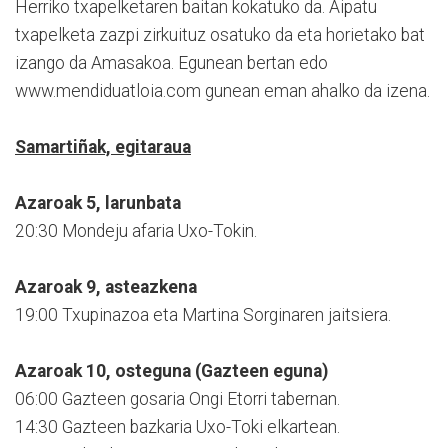
Herriko txapelketaren baitan kokatuko da. Aipatu
txapelketa zazpi zirkuituz osatuko da eta horietako bat
izango da Amasakoa. Egunean bertan edo
www.mendiduatloia.com gunean eman ahalko da izena.
Samartiñak, egitaraua
Azaroak 5, larunbata
20:30 Mondeju afaria Uxo-Tokin.
Azaroak 9, asteazkena
19:00 Txupinazoa eta Martina Sorginaren jaitsiera.
Azaroak 10, osteguna (Gazteen eguna)
06:00 Gazteen gosaria Ongi Etorri tabernan.
14:30 Gazteen bazkaria Uxo-Toki elkartean.