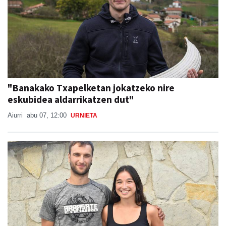
"Banakako Txapelketan jokatzeko nire
eskubidea aldarrikatzen dut"
Aiurri
abu 07, 12:00
URNIETA