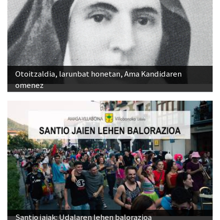
Otoitzaldia, larunbat honetan, Ama Kandidaren
omenez
Santio jaiak: Udalaren lehen balorazioa