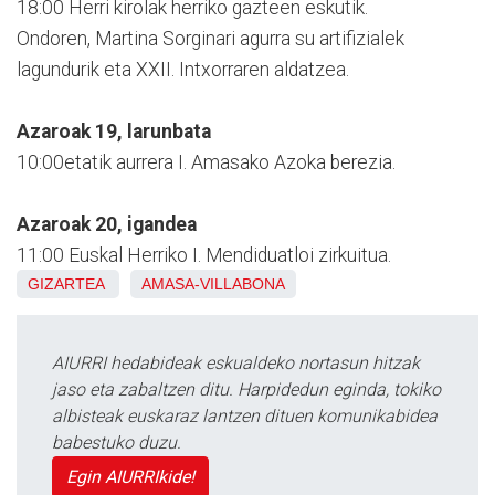
18:00 Herri kirolak herriko gazteen eskutik.
Ondoren, Martina Sorginari agurra su artifizialek
lagundurik eta XXII. Intxorraren aldatzea.
Azaroak 19, larunbata
10:00etatik aurrera I. Amasako Azoka berezia.
Azaroak 20, igandea
11:00 Euskal Herriko I. Mendiduatloi zirkuitua.
GIZARTEA
AMASA-VILLABONA
AIURRI hedabideak eskualdeko nortasun hitzak
jaso eta zabaltzen ditu. Harpidedun eginda, tokiko
albisteak euskaraz lantzen dituen komunikabidea
babestuko duzu.
Egin AIURRIkide!