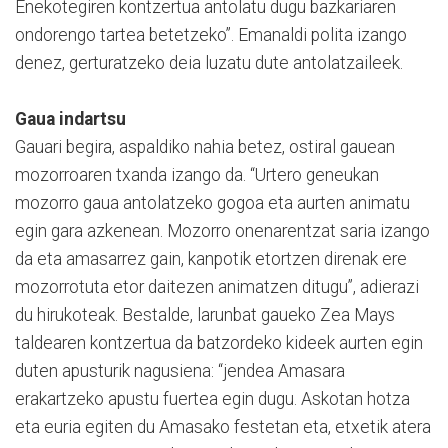
Enekotegiren kontzertua antolatu dugu bazkariaren
ondorengo tartea betetzeko”. Emanaldi polita izango
denez, gerturatzeko deia luzatu dute antolatzaileek.
Gaua indartsu
Gauari begira, aspaldiko nahia betez, ostiral gauean
mozorroaren txanda izango da. “Urtero geneukan
mozorro gaua antolatzeko gogoa eta aurten animatu
egin gara azkenean. Mozorro onenarentzat saria izango
da eta amasarrez gain, kanpotik etortzen direnak ere
mozorrotuta etor daitezen animatzen ditugu”, adierazi
du hirukoteak. Bestalde, larunbat gaueko Zea Mays
taldearen kontzertua da batzordeko kideek aurten egin
duten apusturik nagusiena: “jendea Amasara
erakartzeko apustu fuertea egin dugu. Askotan hotza
eta euria egiten du Amasako festetan eta, etxetik atera