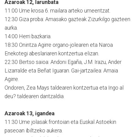
Azaroak 12, larunbata
11:00 Ume krosa 6. mailara arteko umeentzat.
12:30 Giza proba: Amasako gazteak Zizurkilgo gazteen
aurka.
14:00 Herri bazkaria.
18:30 Onintza Agirre organo-jolearen eta Naroa
Enekotegi abeslariaren kontzertua elizan.
22:30 Bertso saioa: Andoni Egaña, J.M. Irazu, Ander
Lizarralde eta Beñat Iguaran. Gai-jartzailea: Amaia
Agirre.
Ondoren, Zea Mays taldearen kontzertua eta Ingo al
deu? taldearen dantzaldia.
Azaroak 13, igandea
11:30 Ume jolasak frontoian eta Euskal Astoekin
paseoan ibiltzeko aukera.