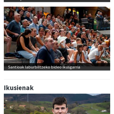
Santioak laburbiltzeko bideo ikusgarria
Ikusienak