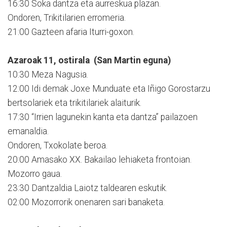
16:30 Soka dantza eta aurreskua plazan.
Ondoren, Trikitilarien erromeria.
21:00 Gazteen afaria Iturri-goxon.
Azaroak 11, ostirala (San Martin eguna)
10:30 Meza Nagusia.
12:00 Idi demak Joxe Munduate eta Iñigo Gorostarzu
bertsolariek eta trikitilariek alaiturik.
17:30 “Irrien lagunekin kanta eta dantza” pailazoen
emanaldia.
Ondoren, Txokolate beroa.
20:00 Amasako XX. Bakailao lehiaketa frontoian.
Mozorro gaua.
23:30 Dantzaldia Laiotz taldearen eskutik.
02:00 Mozorrorik onenaren sari banaketa.