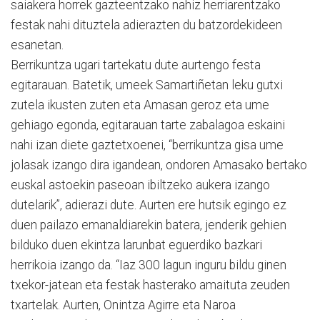
saiakera horrek gazteentzako nahiz herriarentzako
festak nahi dituztela adierazten du batzordekideen
esanetan.
Berrikuntza ugari tartekatu dute aurtengo festa
egitarauan. Batetik, umeek Samartiñetan leku gutxi
zutela ikusten zuten eta Amasan geroz eta ume
gehiago egonda, egitarauan tarte zabalagoa eskaini
nahi izan diete gaztetxoenei, “berrikuntza gisa ume
jolasak izango dira igandean, ondoren Amasako bertako
euskal astoekin paseoan ibiltzeko aukera izango
dutelarik”, adierazi dute. Aurten ere hutsik egingo ez
duen pailazo emanaldiarekin batera, jenderik gehien
bilduko duen ekintza larunbat eguerdiko bazkari
herrikoia izango da. “Iaz 300 lagun inguru bildu ginen
txekor-jatean eta festak hasterako amaituta zeuden
txartelak. Aurten, Onintza Agirre eta Naroa