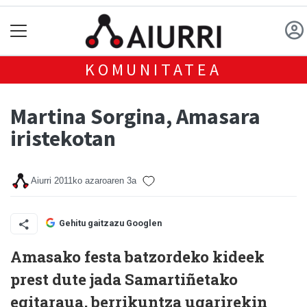
KOMUNITATEA
Martina Sorgina, Amasara
iristekotan
Aiurri
2011ko azaroaren 3a
Gehitu gaitzazu Googlen
Amasako festa batzordeko kideek
prest dute jada Samartiñetako
egitaraua, berrikuntza ugarirekin