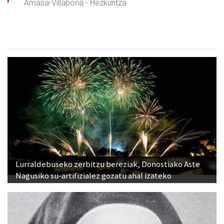
Amasa-Villabona
- Hezkuntza
Lurraldebuseko zerbitzu bereziak, Donostiako Aste
Nagusiko su-artifizialez gozatu ahal izateko