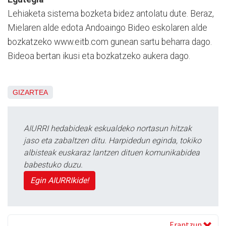
Lehiaketa sistema bozketa bidez antolatu dute. Beraz,
Mielaren alde edota Andoaingo Bideo eskolaren alde
bozkatzeko www.eitb.com gunean sartu beharra dago.
Bideoa bertan ikusi eta bozkatzeko aukera dago.
GIZARTEA
AIURRI hedabideak eskualdeko nortasun hitzak
jaso eta zabaltzen ditu. Harpidedun eginda, tokiko
albisteak euskaraz lantzen dituen komunikabidea
babestuko duzu.
Egin AIURRIkide!
Erantzun