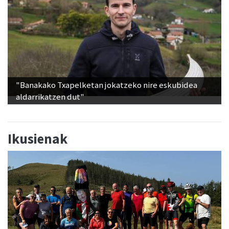
"Banakako Txapelketan jokatzeko nire eskubidea
aldarrikatzen dut"
Ikusienak