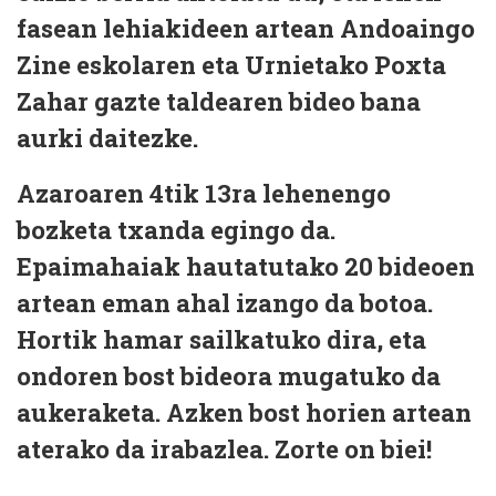
fasean lehiakideen artean Andoaingo
Zine eskolaren eta Urnietako Poxta
Zahar gazte taldearen bideo bana
aurki daitezke.
Azaroaren 4tik 13ra lehenengo
bozketa txanda egingo da.
Epaimahaiak hautatutako 20 bideoen
artean eman ahal izango da botoa.
Hortik hamar sailkatuko dira, eta
ondoren bost bideora mugatuko da
aukeraketa. Azken bost horien artean
aterako da irabazlea. Zorte on biei!