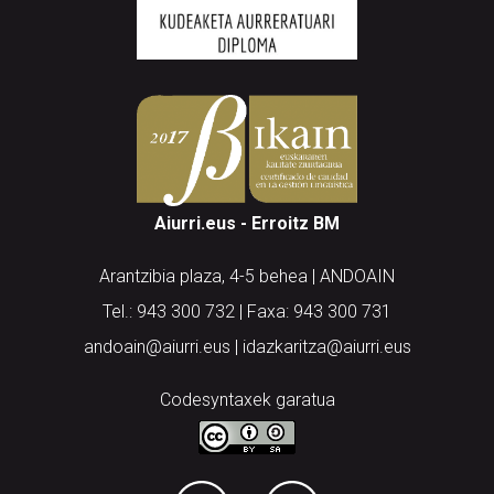
Aiurri.eus - Erroitz BM
Arantzibia plaza, 4-5 behea | ANDOAIN
Tel.: 943 300 732 | Faxa: 943 300 731
andoain@aiurri.eus | idazkaritza@aiurri.eus
Codesyntaxek garatua