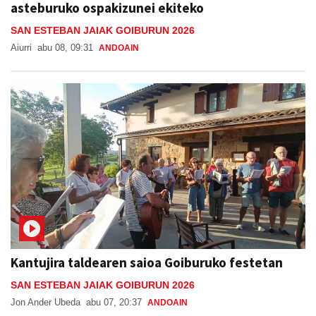
asteburuko ospakizunei ekiteko
SAN ESTEBAN JAIAK GOIBURUN 2026
Aiurri
abu 08, 09:31
ANDOAIN
Kantujira taldearen saioa Goiburuko festetan
SAN ESTEBAN JAIAK GOIBURUN 2026
Jon Ander Ubeda
abu 07, 20:37
ANDOAIN