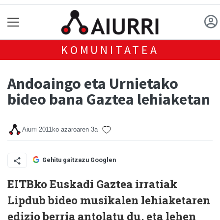
KOMUNITATEA
Andoaingo eta Urnietako
bideo bana Gaztea lehiaketan
Aiurri
2011ko azaroaren 3a
Gehitu gaitzazu Googlen
EITBko Euskadi Gaztea irratiak
Lipdub bideo musikalen lehiaketaren
edizio berria antolatu du, eta lehen