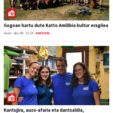
Gogoan hartu dute Katto Amilibia kultur eragilea
Aiurri
abu 08, 13:24
ANDOAIN
Kantujira, auzo-afaria eta dantzaldia,