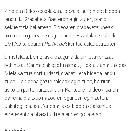
Zine eta Bideo eskolak, iaz bezala, aurten ere bideoa
landu du. Grabaketa Basteron egin zuten, plano
sekuentzia bakarrean. Bideoaren grabaketa uneak
aiurri.com gunean ikusgai daude. Eskolako ikasleek
LMFAO taldearen
Party rock
kantua aukeratu zuten.
Urnietakoa, berriz, aski ezaguna da urnietarrentzat
behintzat. Sanmielak girotu asmoz, Poxta Zahar taldeak
Miela kantua sortu, idatzi, grabatu eta bideoa landu
zuen. Den-dena gazte taldeak egin zuen, herritar
askoren parte hartzearekin. Kantuaren bideokliparen
estreinaldia txupinazoaren egunean egin zuten,
Jakutegi plazan. Zer esanik ez bideoa eta kantua
erreferentzia bilakatu direla aurtengo jaietan.
Egutegia