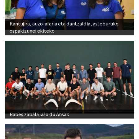
Kantujira, auzo-afaria eta dantzaldia, asteburuko
ospakizunei ekiteko
Babes zabala jaso du Ansak