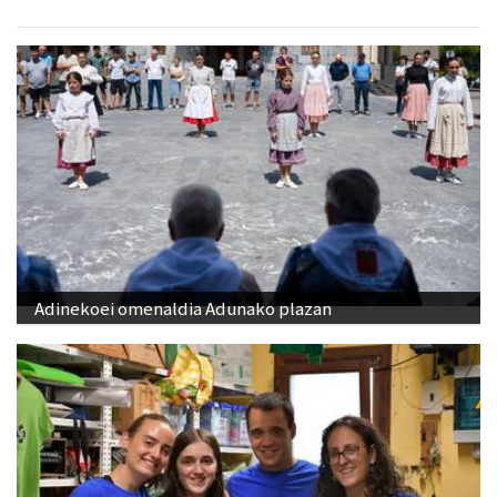
Adinekoei omenaldia Adunako plazan