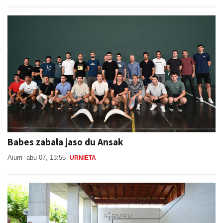
Babes zabala jaso du Ansak
Aiurri
abu 07, 13:55
URNIETA