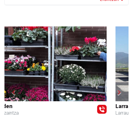
Previous
Next
Larraulgo herri ostatua
Larraul
- Jatetxeak