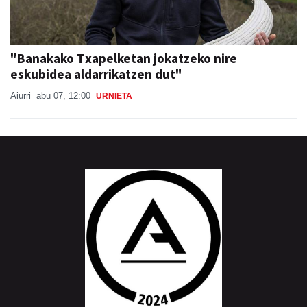
"Banakako Txapelketan jokatzeko nire
eskubidea aldarrikatzen dut"
Aiurri
abu 07, 12:00
URNIETA