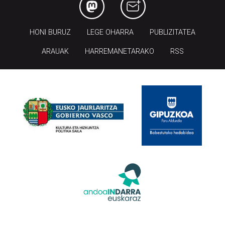
HONI BURUZ
LEGE OHARRA
PUBLIZITATEA
ARAUAK
HARREMANETARAKO
RSS