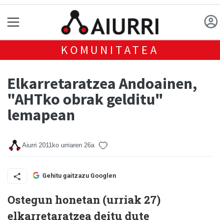
KOMUNITATEA
Elkarretaratzea Andoainen,
"AHTko obrak gelditu"
lemapean
Aiurri
2011ko urriaren 26a
Gehitu gaitzazu Googlen
Ostegun honetan (urriak 27)
elkarretaratzea deitu dute