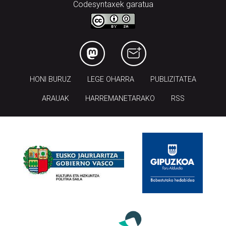
Codesyntaxek garatua
HONI BURUZ
LEGE OHARRA
PUBLIZITATEA
ARAUAK
HARREMANETARAKO
RSS