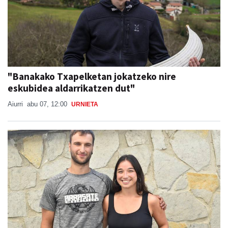
"Banakako Txapelketan jokatzeko nire
eskubidea aldarrikatzen dut"
Aiurri
abu 07, 12:00
URNIETA