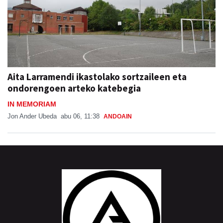
Aita Larramendi ikastolako sortzaileen eta
ondorengoen arteko katebegia
IN MEMORIAM
Jon Ander Ubeda
abu 06, 11:38
ANDOAIN