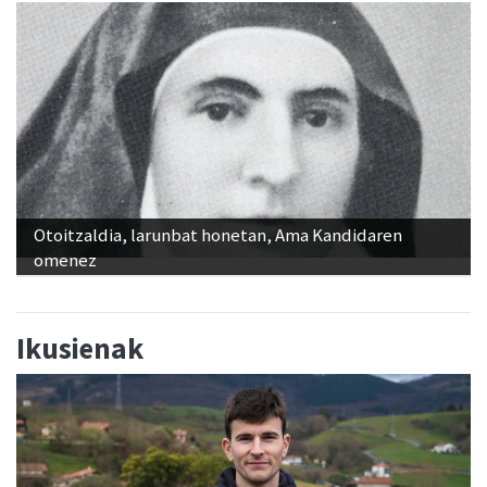
Otoitzaldia, larunbat honetan, Ama Kandidaren
omenez
Ikusienak