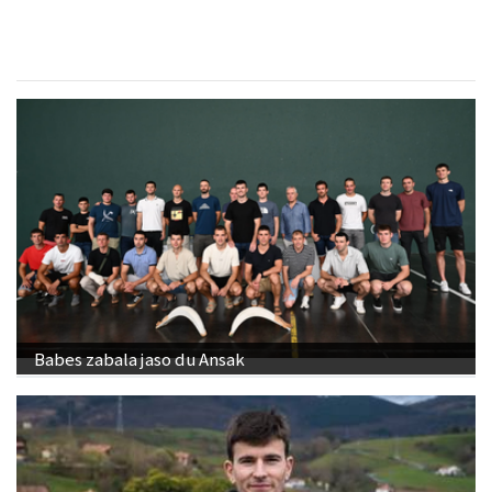
Babes zabala jaso du Ansak