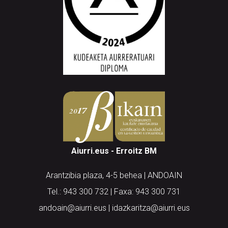
Aiurri.eus - Erroitz BM
Arantzibia plaza, 4-5 behea | ANDOAIN
Tel.: 943 300 732 | Faxa: 943 300 731
andoain@aiurri.eus | idazkaritza@aiurri.eus