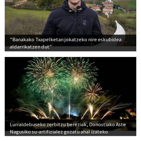
"Banakako Txapelketan jokatzeko nire eskubidea
aldarrikatzen dut"
Lurraldebuseko zerbitzu bereziak, Donostiako Aste
Nagusiko su-artifizialez gozatu ahal izateko