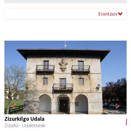
Erantzun
Previous
Next
Zizurkilgo Udala
Zizurkil
- Udaletxeak