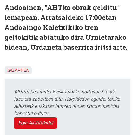
Andoainen, "AHTko obrak gelditu"
lemapean. Arratsaldeko 17:00etan
Andoaingo Kaletxikiko tren
geltokitik abiatuko dira Urnietarako
bidean, Urdaneta baserrira iritsi arte.
GIZARTEA
AIURRI hedabideak eskualdeko nortasun hitzak
jaso eta zabaltzen ditu. Harpidedun eginda, tokiko
albisteak euskaraz lantzen dituen komunikabidea
babestuko duzu.
Egin AIURRIkide!