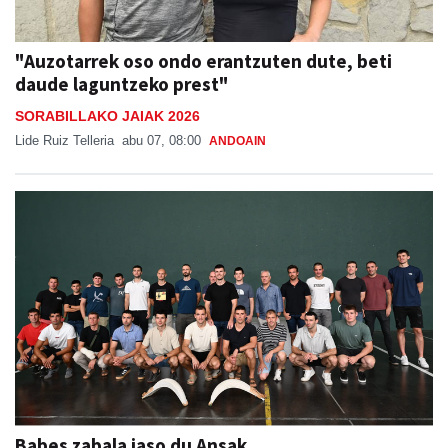
"Auzotarrek oso ondo erantzuten dute, beti
daude laguntzeko prest"
SORABILLAKO JAIAK 2026
Lide Ruiz Telleria
abu 07, 08:00
ANDOAIN
Babes zabala jaso du Ansak