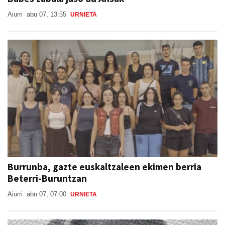
Aiurri
abu 07, 13:55
URNIETA
Burrunba, gazte euskaltzaleen ekimen berria
Beterri-Buruntzan
Aiurri
abu 07, 07:00
URNIETA