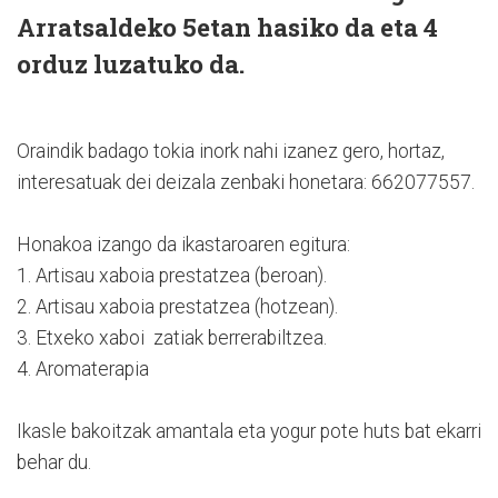
Arratsaldeko 5etan hasiko da eta 4
orduz luzatuko da.
Oraindik badago tokia inork nahi izanez gero, hortaz,
interesatuak dei deizala zenbaki honetara: 662077557.
Honakoa izango da ikastaroaren egitura:
1. Artisau xaboia prestatzea (beroan).
2. Artisau xaboia prestatzea (hotzean).
3. Etxeko xaboi zatiak berrerabiltzea.
4. Aromaterapia
Ikasle bakoitzak amantala eta yogur pote huts bat ekarri
behar du.