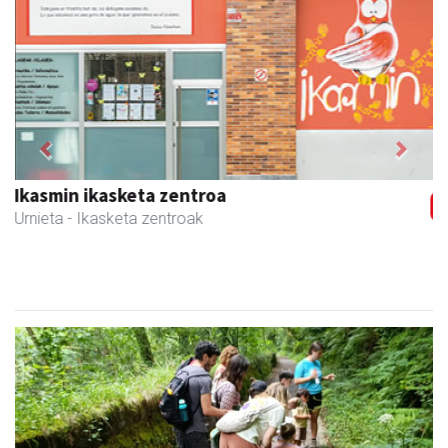
Previous
Next
Egape Ikastola
Urnieta
- Hezkuntza