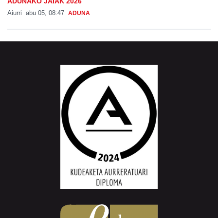
ADUNAKO JAIAK 2026
Aiurri
abu 05, 08:47
ADUNA