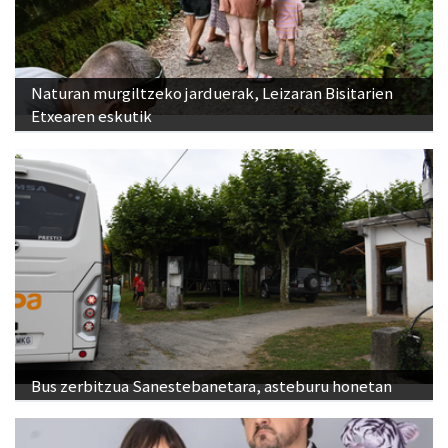
Naturan murgiltzeko jarduerak, Leizaran Bisitarien
Etxearen eskutik
Bus zerbitzua Sanestebanetara, asteburu honetan