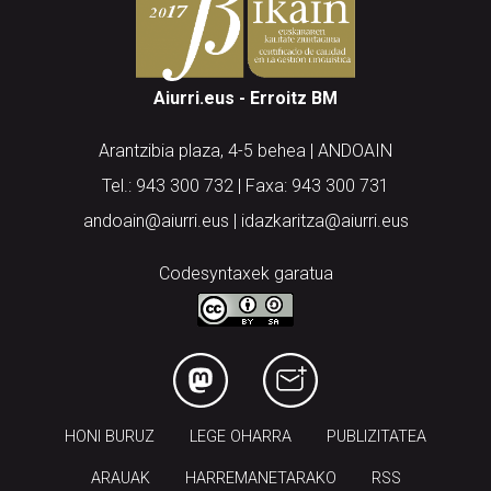
Aiurri.eus - Erroitz BM
Arantzibia plaza, 4-5 behea | ANDOAIN
Tel.: 943 300 732 | Faxa: 943 300 731
andoain@aiurri.eus | idazkaritza@aiurri.eus
Codesyntaxek garatua
HONI BURUZ
LEGE OHARRA
PUBLIZITATEA
ARAUAK
HARREMANETARAKO
RSS