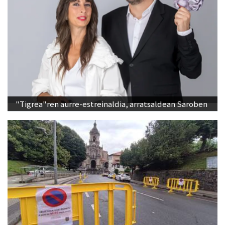
"Tigrea"ren aurre-estreinaldia, arratsaldean Saroben