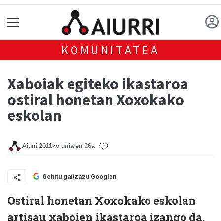
KOMUNITATEA
Xaboiak egiteko ikastaroa
ostiral honetan Xoxokako
eskolan
Aiurri
2011ko urriaren 26a
Gehitu gaitzazu Googlen
Ostiral honetan Xoxokako eskolan
artisau xaboien ikastaroa izango da.