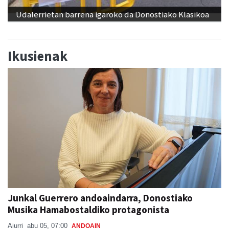
Udalerrietan barrena igaroko da Donostiako Klasikoa
Ikusienak
Junkal Guerrero andoaindarra, Donostiako
Musika Hamabostaldiko protagonista
Aiurri
abu 05, 07:00
ANDOAIN