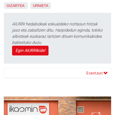
GIZARTEA
URNIETA
AIURRI hedabideak eskualdeko nortasun hitzak
jaso eta zabaltzen ditu. Harpidedun eginda, tokiko
albisteak euskaraz lantzen dituen komunikabidea
babestuko duzu.
Egin AIURRIkide!
Erantzun