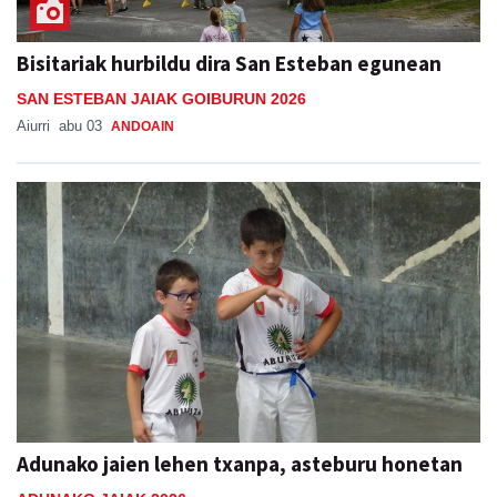
Bisitariak hurbildu dira San Esteban egunean
SAN ESTEBAN JAIAK GOIBURUN 2026
Aiurri
abu 03
ANDOAIN
Adunako jaien lehen txanpa, asteburu honetan