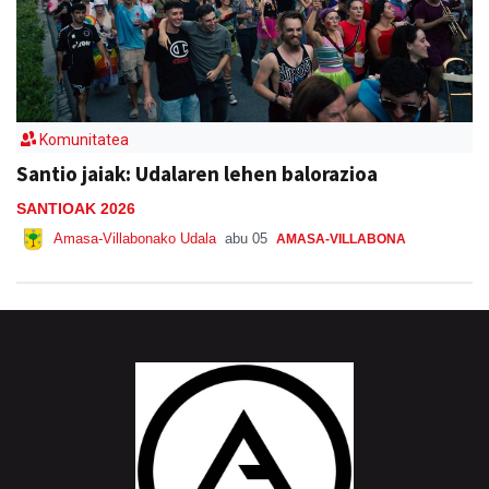
Komunitatea
Santio jaiak: Udalaren lehen balorazioa
SANTIOAK 2026
Amasa-Villabonako Udala
abu 05
AMASA-VILLABONA