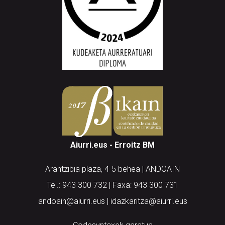
Aiurri.eus - Erroitz BM
Arantzibia plaza, 4-5 behea | ANDOAIN
Tel.: 943 300 732 | Faxa: 943 300 731
andoain@aiurri.eus | idazkaritza@aiurri.eus