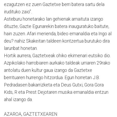
ezagutzen ez zuen Gaztetxe berri batera sartu dela
irudituko zaio”.
Asteburu honetarako lan gehienak amaituta izango
dituzte; Gazte Egunarekin batera inauguratuko baitute,
hain zuzen. Afari merienda, bideo emanaldia eta Ingo al
deu? nahiz Skakeitan taldeen kontzertua burutuko dira
larunbat honetan.
Hortik aurrera, Gaztetxeak ohiko ekimenari eutsiko dio.
Azpikolako harrobiaren aurkako taldeak urriaren 29rako
antolatu duen kultur gaua izango da Gaztetxe
berrituaren hurrengo hitzordua. Egun horretan J.B.
Pedradasen bakarrizketa eta Deus Gutxi, Gora Gora
Kids, R eta Prest Dejotaren musika emanaldia entzun
ahal izango da.
AZAROA, GAZTETXEAREN