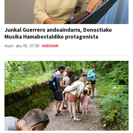
Junkal Guerrero andoaindarra, Donostiako
Musika Hamabostaldiko protagonista
Aiurri
abu 05, 07:00
ANDOAIN