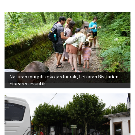
Naturan murgiltzeko jarduerak, Leizaran Bisitarien
Etxearen eskutik