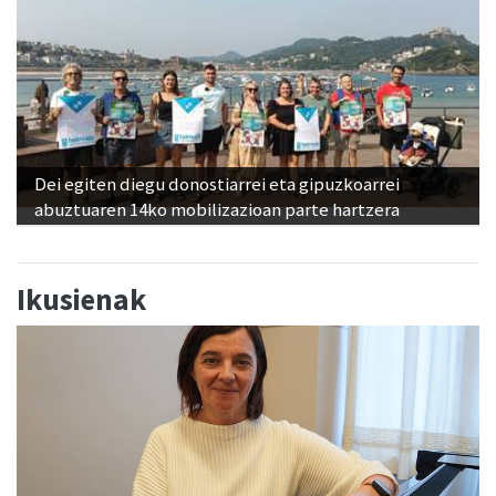
Dei egiten diegu donostiarrei eta gipuzkoarrei
abuztuaren 14ko mobilizazioan parte hartzera
Ikusienak