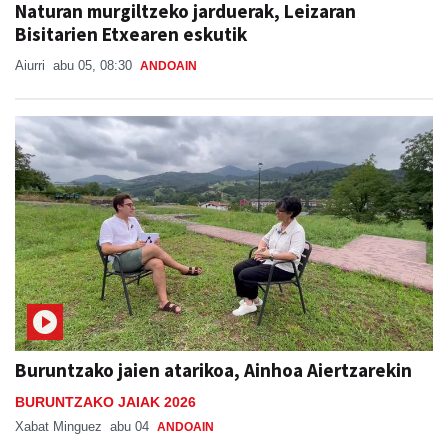
Naturan murgiltzeko jarduerak, Leizaran
Bisitarien Etxearen eskutik
Aiurri
abu 05, 08:30
ANDOAIN
Buruntzako jaien atarikoa, Ainhoa Aiertzarekin
BURUNTZAKO JAIAK 2026
Xabat Minguez
abu 04
ANDOAIN