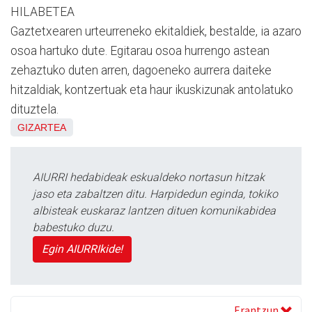
HILABETEA
Gaztetxearen urteurreneko ekitaldiek, bestalde, ia azaro
osoa hartuko dute. Egitarau osoa hurrengo astean
zehaztuko duten arren, dagoeneko aurrera daiteke
hitzaldiak, kontzertuak eta haur ikuskizunak antolatuko
dituztela.
GIZARTEA
AIURRI hedabideak eskualdeko nortasun hitzak
jaso eta zabaltzen ditu. Harpidedun eginda, tokiko
albisteak euskaraz lantzen dituen komunikabidea
babestuko duzu.
Egin AIURRIkide!
Erantzun