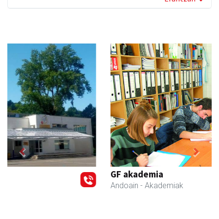
Previous
Next
GF akademia
Andoain
- Akademiak