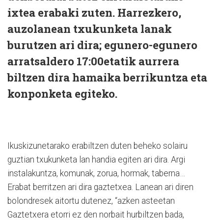
ixtea erabaki zuten. Harrezkero,
auzolanean txukunketa lanak
burutzen ari dira; egunero-egunero
arratsaldero 17:00etatik aurrera
biltzen dira hamaika berrikuntza eta
konponketa egiteko.
Ikuskizunetarako erabiltzen duten beheko solairu
guztian txukunketa lan handia egiten ari dira. Argi
instalakuntza, komunak, zorua, hormak, taberna…
Erabat berritzen ari dira gaztetxea. Lanean ari diren
bolondresek aitortu dutenez, “azken asteetan
Gaztetxera etorri ez den norbait hurbiltzen bada,