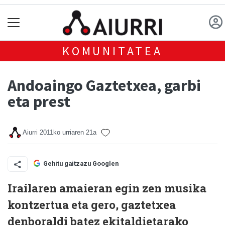
KOMUNITATEA
Andoaingo Gaztetxea, garbi
eta prest
Aiurri
2011ko urriaren 21a
Gehitu gaitzazu Googlen
Irailaren amaieran egin zen musika
kontzertua eta gero, gaztetxea
denboraldi batez ekitaldietarako