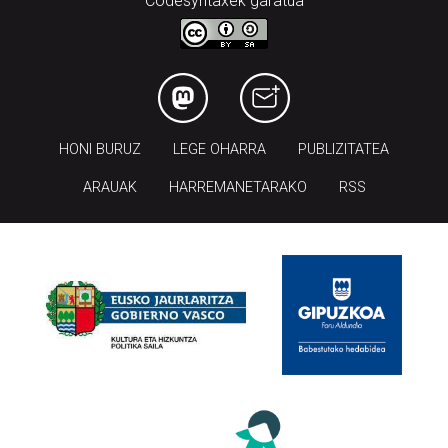
Codesyntaxek garatua
HONI BURUZ
LEGE OHARRA
PUBLIZITATEA
ARAUAK
HARREMANETARAKO
RSS