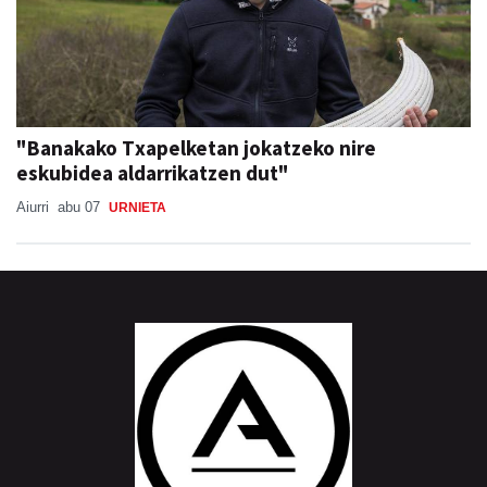
"Banakako Txapelketan jokatzeko nire
eskubidea aldarrikatzen dut"
Aiurri
abu 07
URNIETA