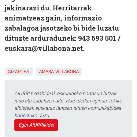
jakinarazi du. Herritarrak
animatzeaz gain, informazio
zabalagoa jasotzeko bi bide luzatu
dituzte arduradunek: 943 693 501 /
euskara@villabona.net.
GIZARTEA
AMASA-VILLABONA
AIURRI hedabideak eskualdeko nortasun hitzak
jaso eta zabaltzen ditu. Harpidedun eginda, tokiko
albisteak euskaraz lantzen dituen komunikabidea
babestuko duzu.
Egin AIURRIkide!