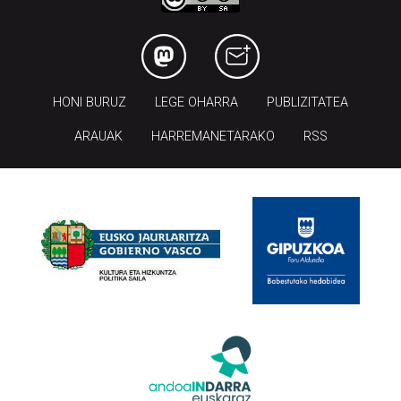
HONI BURUZ
LEGE OHARRA
PUBLIZITATEA
ARAUAK
HARREMANETARAKO
RSS