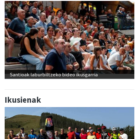
Santioak laburbiltzeko bideo ikusgarria
Ikusienak