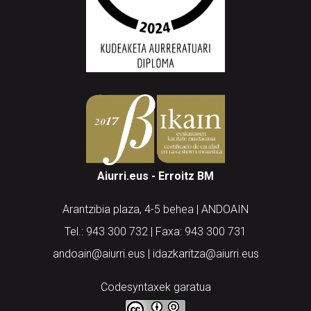
Aiurri.eus - Erroitz BM
Arantzibia plaza, 4-5 behea | ANDOAIN
Tel.: 943 300 732 | Faxa: 943 300 731
andoain@aiurri.eus | idazkaritza@aiurri.eus
Codesyntaxek garatua