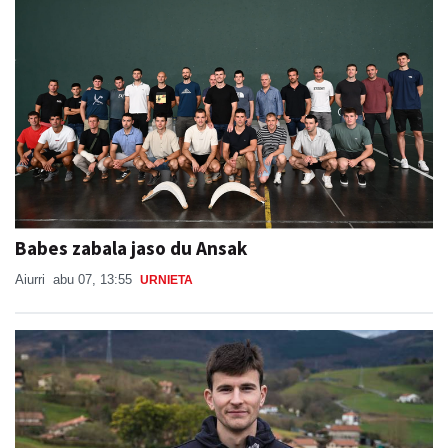
Babes zabala jaso du Ansak
Aiurri
abu 07, 13:55
URNIETA