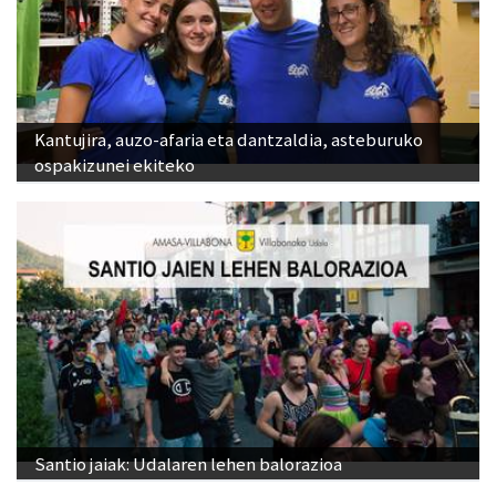
Kantujira, auzo-afaria eta dantzaldia, asteburuko
ospakizunei ekiteko
Santio jaiak: Udalaren lehen balorazioa