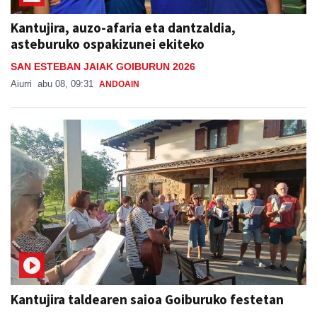
Kantujira, auzo-afaria eta dantzaldia,
asteburuko ospakizunei ekiteko
SAN ESTEBAN JAIAK GOIBURUN 2026
Aiurri
abu 08, 09:31
ANDOAIN
Kantujira taldearen saioa Goiburuko festetan