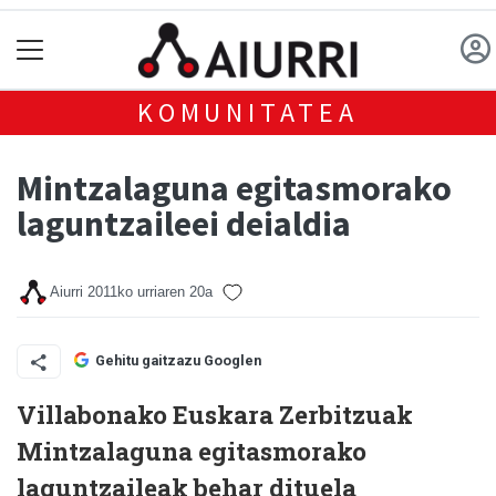
KOMUNITATEA
Mintzalaguna egitasmorako
laguntzaileei deialdia
Aiurri
2011ko urriaren 20a
Gehitu gaitzazu Googlen
Villabonako Euskara Zerbitzuak
Mintzalaguna egitasmorako
laguntzaileak behar dituela