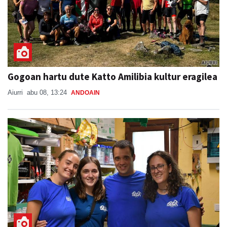
Gogoan hartu dute Katto Amilibia kultur eragilea
Aiurri
abu 08, 13:24
ANDOAIN