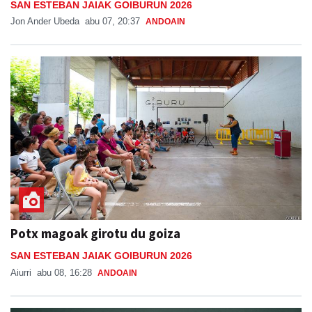
SAN ESTEBAN JAIAK GOIBURUN 2026
Jon Ander Ubeda
abu 07, 20:37
ANDOAIN
Potx magoak girotu du goiza
SAN ESTEBAN JAIAK GOIBURUN 2026
Aiurri
abu 08, 16:28
ANDOAIN