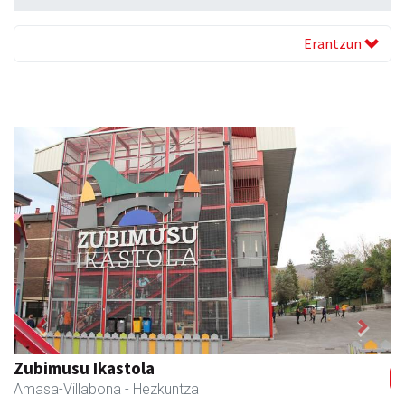
Erantzun
Previous
Next
Iraola aholkularitza
Amasa-Villabona
- Abokatuak