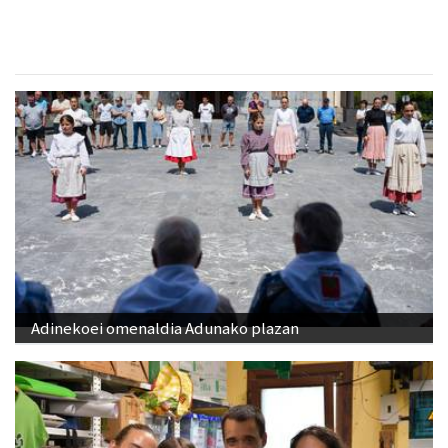
Adinekoei omenaldia Adunako plazan