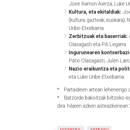
Joxe Ramon Aierza, Luke Uri
Kultura, eta ekitaldiak:
Jox
(kultura, gazteak, euskara)
Uribe-Etxebarria.
Zerbitzuak eta baserriak:
Olasagasti eta Pili Legarra.
Ingurunearen kontserbazi
Patxi Olasagasti, Julen Larr
Nazio eraikuntza eta polit
eta Luke Uribe-Etxebarria.
* Partaideen artean lehenengo a
* Batzorde bakoitzak biltzeko egu
dira: hilaren azken asteazkenean
GIZARTEA
ASTEASU