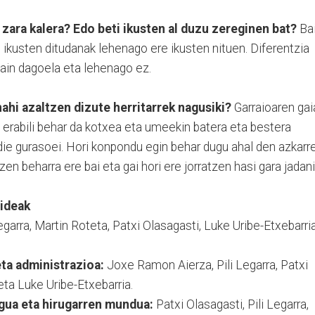
 zara kalera? Edo beti ikusten al duzu zereginen bat?
Bai
o ikusten ditudanak lehenago ere ikusten nituen. Diferentzia
gain dagoela eta lehenago ez.
hi azaltzen dizute herritarrek nagusiki?
Garraioaren gai
 erabili behar da kotxea eta umeekin batera eta bestera
ie gurasoei. Hori konpondu egin behar dugu ahal den azkarre
n beharra ere bai eta gai hori ere jorratzen hasi gara jadani
aideak
egarra, Martin Roteta, Patxi Olasagasti, Luke Uribe-Etxebarria
ta administrazioa:
Joxe Ramon Aierza, Pili Legarra, Patxi
eta Luke Uribe-Etxebarria.
egua eta hirugarren mundua:
Patxi Olasagasti, Pili Legarra,