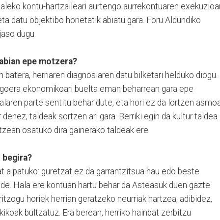
daleko kontu-hartzaileari aurtengo aurrekontuaren exekuzioar
a datu objektibo horietatik abiatu gara. Foru Aldundiko
jaso dugu.
 abian epe motzera?
 batera, herriaren diagnosiaren datu bilketari helduko diogu.
n egoera ekonomikoari buelta eman beharrean gara epe
alaren parte sentitu behar dute, eta hori ez da lortzen asmo
r denez, taldeak sortzen ari gara. Berriki egin da kultur taldea
tzean osatuko dira gainerako taldeak ere.
i begira?
t aipatuko: guretzat ez da garrantzitsua hau edo beste
aude. Hala ere kontuan hartu behar da Asteasuk duen gazte
itzogu horiek herrian geratzeko neurriak hartzea; adibidez,
kikoak bultzatuz. Era berean, herriko hainbat zerbitzu