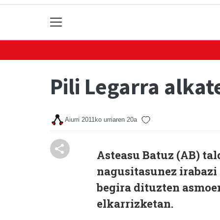
Pili Legarra alka
Aiurri
2011ko urriaren 20a
Asteasu Batuz (AB) t
nagusitasunez irabazi 
begira dituzten asmoen
elkarrizketan.