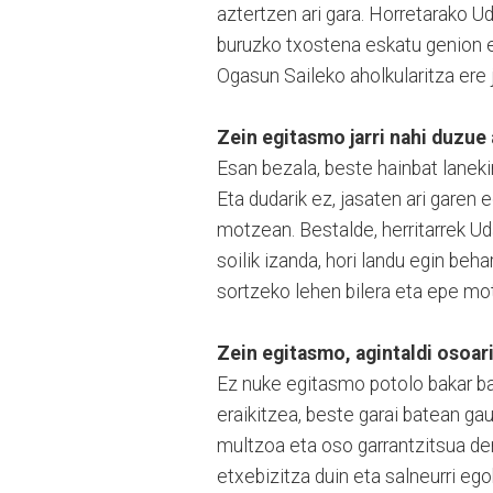
aztertzen ari gara. Horretarako U
buruzko txostena eskatu genion et
Ogasun Saileko aholkularitza ere 
Zein egitasmo jarri nahi duzue
Esan bezala, beste hainbat lanekin
Eta dudarik ez, jasaten ari gare
motzean. Bestalde, herritarrek Ud
soilik izanda, hori landu egin beha
sortzeko lehen bilera eta epe mo
Zein egitasmo, agintaldi osoar
Ez nuke egitasmo potolo bakar ba
eraikitzea, beste garai batean g
multzoa eta oso garrantzitsua der
etxebizitza duin eta salneurri ego