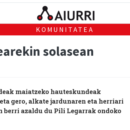
KOMUNITATEA
tearekin solasean
aldeak maiatzeko hauteskundeak
eta gero, alkate jardunaren eta herriari
 berri azaldu du Pili Legarrak ondoko