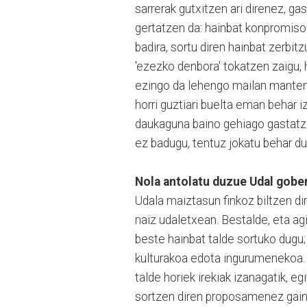
sarrerak gutxitzen ari direnez, ga
gertatzen da: hainbat konpromiso 
badira, sortu diren hainbat zerbitz
'ezezko denbora' tokatzen zaigu, 
ezingo da lehengo mailan mantend
horri guztiari buelta eman behar 
daukaguna baino gehiago gastatze
ez badugu, tentuz jokatu behar du
Nola antolatu duzue Udal gobe
Udala maiztasun finkoz biltzen di
naiz udaletxean. Bestalde, eta agi
beste hainbat talde sortuko dugu; 
kulturakoa edota ingurumenekoa. O
talde horiek irekiak izanagatik, e
sortzen diren proposamenez gain,