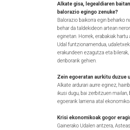
Alkate gisa, legealdiaren baita
balorazio egingo zenuke?
Balorazio baikorra egin beharko n
behar da taldekideon artean neron
eginetan. Horrek, erabakiak hartu
Udal funtzionamendua, udaletxeko
erakundeen ezagutza eta bilerak, 
denborarik gehien.
Zein egoeratan aurkitu duzue 
Alkate ardurari aurre eginez, hai
ikusi dugu, bai zerbitzuen mailan,
egoerarik larriena atal ekonomiko
Krisi ekonomikoak gogor eragi
Gainerako Udalen antzera, Asteasu