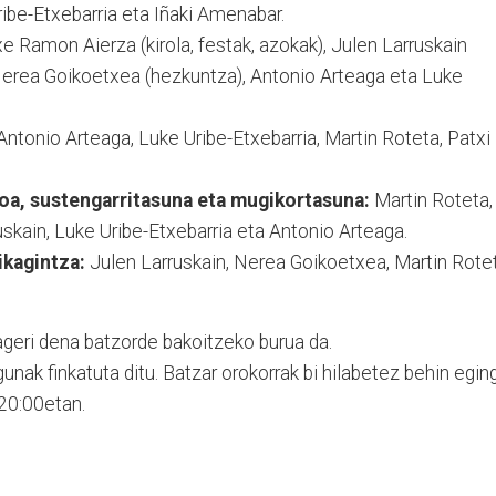
be-Etxebarria eta Iñaki Amenabar.
e Ramon Aierza (kirola, festak, azokak), Julen Larruskain
, Nerea Goikoetxea (hezkuntza), Antonio Arteaga eta Luke
Antonio Arteaga, Luke Uribe-Etxebarria, Martin Roteta, Patxi
oa, sustengarritasuna eta mugikortasuna:
Martin Roteta,
uskain, Luke Uribe-Etxebarria eta Antonio Arteaga.
ikagintza:
Julen Larruskain, Nerea Goikoetxea, Martin Rote
geri dena batzorde bakoitzeko burua da.
nak finkatuta ditu. Batzar orokorrak bi hilabetez behin egin
 20:00etan.