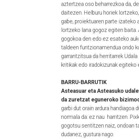
aztertzea oso beharrezkoa da, den
daitezen. Helburu horiek lortzeko,
gabe, proiektuaren parte izateko 
lortzeko lana gogoz egiten baita. 
gogokoa den edo ez esateko aukera
taldeen funtzionamendua ondo kud
garrantzitsua da herritarrek Udala
kritikak edo iradokizunak egiteko
BARRU-BARRUTIK
Asteasuar eta Asteasuko udaletx
da zuretzat eguneroko bizimo
garbi dut orain ardura handiagoa 
normala da: ez nau harritzen. Pixk
gogotsu sentitzen naiz, ondoan 
dudanez, gustura nago.