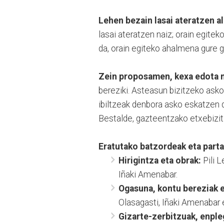
Lehen bezain lasai ateratzen al
lasai ateratzen naiz; orain egitek
da, orain egiteko ahalmena gure 
Zein proposamen, kexa edota na
bereziki. Asteasun bizitzeko asko
ibiltzeak denbora asko eskatzen d
Bestalde, gazteentzako etxebizitze
Eratutako batzordeak eta part
Hirigintza eta obrak:
Pili L
Iñaki Amenabar.
Ogasuna, kontu bereziak e
Olasagasti, Iñaki Amenabar 
Gizarte-zerbitzuak, enpl