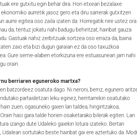
stuak ere gutxitu egin behar dira. Hori etxean bezalaxe
ekonomiko aurretik jasoz gero eta diru sarrerak gutxitzen
uri aurre egitea oso zaila izaten da. Horregatik nire ustez ora
hau da, tentuz jokatu nahi badugu behintzat, hainbat gauza
u. Gastuak nahiz zerbitzuak sortzea oso erraza da, baina
izaten zaio eta bizi dugun garaian ez da oso taxuzkoa
a. Gure seme-alaben etorkizuna ere estuasunean jarri nahi
gu orain.
rnu berriaren eguneroko martxa?
ren batzordeez osatuta dago. Ni neroni, berriz, egunero aritz
ndutako partaidetzari leku eginez, herritarrekin osatutako
hain zuen, ogasuneko gaien lan taldea, hirigintzakoa,
rain hasi gara talde horien osaketarako bilerak egiten. Lan
gitura izango dute Udaleko gaiekin lotura izateko. Bertan
 Udalean sortutako beste hainbat gai ere aztertuko da. Mod