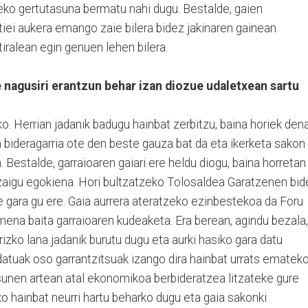
rteko gertutasuna bermatu nahi dugu. Bestalde, gaien
ztiei aukera emango zaie bilera bidez jakinaren gainean
iralean egin genuen lehen bilera.
 nagusiri erantzun behar izan diozue udaletxean sartu
o. Herrian jadanik badugu hainbat zerbitzu, baina horiek den
bideragarria ote den beste gauza bat da eta ikerketa sakon
n. Bestalde, garraioaren gaiari ere heldu diogu, baina horretan
 zaigu egokiena. Hori bultzatzeko Tolosaldea Garatzenen bid
de gara gu ere. Gaia aurrera ateratzeko ezinbestekoa da Foru
ena baita garraioaren kudeaketa. Era berean, agindu bezala,
rizko lana jadanik burutu dugu eta aurki hasiko gara datu
 datuak oso garrantzitsuak izango dira hainbat urrats emateko
asunen artean atal ekonomikoa berbideratzea litzateke gure
ko hainbat neurri hartu beharko dugu eta gaia sakonki