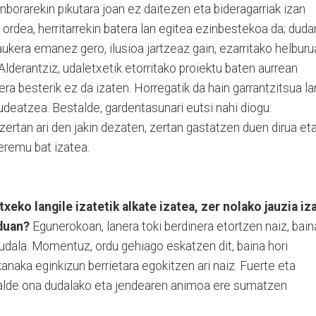
borarekin pikutara joan ez daitezen eta bideragarriak izan
 ordea, herritarrekin batera lan egitea ezinbestekoa da; dudar
aukera emanez gero, ilusioa jartzeaz gain, ezarritako helburu
Alderantziz, udaletxetik etorritako proiektu baten aurrean
 besterik ez da izaten. Horregatik da hain garrantzitsua la
eatzea. Bestalde, gardentasunari eutsi nahi diogu:
 zertan ari den jakin dezaten, zertan gastatzen duen dirua et
 eremu bat izatea.
eko langile izatetik alkate izatea, zer nolako jauzia iz
duan?
Egunerokoan, lanera toki berdinera etortzen naiz, bain
dudala. Momentuz, ordu gehiago eskatzen dit, baina hori
anaka eginkizun berrietara egokitzen ari naiz. Fuerte eta
talde ona dudalako eta jendearen animoa ere sumatzen