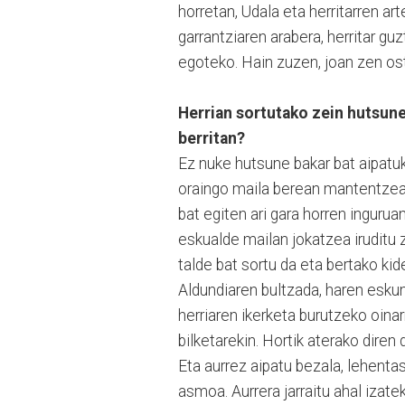
horretan, Udala eta herritarren a
garrantziaren arabera, herritar gu
egoteko. Hain zuzen, joan zen ost
Herrian sortutako zein hutsune
berritan?
Ez nuke hutsune bakar bat aipatuk
oraingo maila berean mantentzea 
bat egiten ari gara horren ingurua
eskualde mailan jokatzea iruditu
talde bat sortu da eta bertako ki
Aldundiaren bultzada, haren eskum
herriaren ikerketa burutzeko oinar
bilketarekin. Hortik aterako diren
Eta aurrez aipatu bezala, lehent
asmoa. Aurrera jarraitu ahal izate