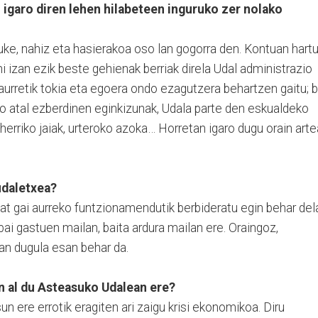
n igaro diren lehen hilabeteen inguruko zer nolako
uke, nahiz eta hasierakoa oso lan gogorra den. Kontuan hart
i izan ezik beste gehienak berriak direla Udal administrazio
 aurretik tokia eta egoera ondo ezagutzera behartzen gaitu; b
 atal ezberdinen eginkizunak, Udala parte den eskualdeko
herriko jaiak, urteroko azoka… Horretan igaro dugu orain art
udaletxea?
nbat gai aurreko funtzionamendutik berbideratu egin behar del
 bai gastuen mailan, baita ardura mailan ere. Oraingoz,
an dugula esan behar da.
n al du Asteasuko Udalean ere?
n ere errotik eragiten ari zaigu krisi ekonomikoa. Diru