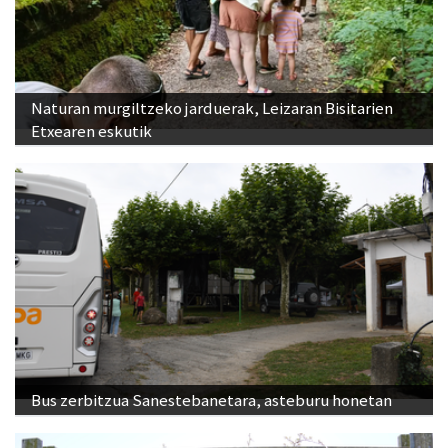
Naturan murgiltzeko jarduerak, Leizaran Bisitarien
Etxearen eskutik
Bus zerbitzua Sanestebanetara, asteburu honetan