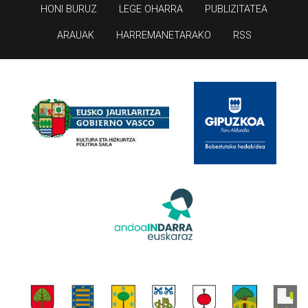
HONI BURUZ
LEGE OHARRA
PUBLIZITATEA
ARAUAK
HARREMANETARAKO
RSS