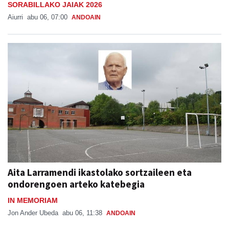
SORABILLAKO JAIAK 2026
Aiurri
abu 06, 07:00
ANDOAIN
Aita Larramendi ikastolako sortzaileen eta
ondorengoen arteko katebegia
IN MEMORIAM
Jon Ander Ubeda
abu 06, 11:38
ANDOAIN