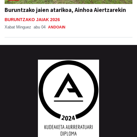
Buruntzako jaien atarikoa, Ainhoa Aiertzarekin
BURUNTZAKO JAIAK 2026
Xabat Minguez
abu 04
ANDOAIN