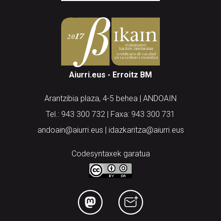
Aiurri.eus - Erroitz BM
Arantzibia plaza, 4-5 behea | ANDOAIN
Tel.: 943 300 732 | Faxa: 943 300 731
andoain@aiurri.eus | idazkaritza@aiurri.eus
Codesyntaxek garatua