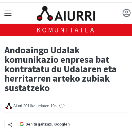
KOMUNITATEA
Andoaingo Udalak
komunikazio enpresa bat
kontratatu du Udalaren eta
herritarren arteko zubiak
sustatzeko
Aiurri
2011ko urriaren 19a
Gehitu gaitzazu Googlen