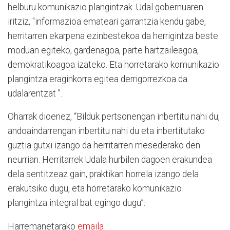
helburu komunikazio plangintzak. Udal gobernuaren
iritziz, "informazioa emateari garrantzia kendu gabe,
herritarren ekarpena ezinbestekoa da herrigintza beste
moduan egiteko, gardenagoa, parte hartzaileagoa,
demokratikoagoa izateko. Eta horretarako komunikazio
plangintza eraginkorra egitea derrigorrezkoa da
udalarentzat ”.
Oharrak dioenez, “Bilduk pertsonengan inbertitu nahi du,
andoaindarrengan inbertitu nahi du eta inbertitutako
guztia gutxi izango da herritarren mesederako den
neurrian. Herritarrek Udala hurbilen dagoen erakundea
dela sentitzeaz gain, praktikan horrela izango dela
erakutsiko dugu, eta horretarako komunikazio
plangintza integral bat egingo dugu”.
Harremanetarako
emaila