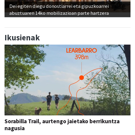
Dei egiten diegu donostiarrei eta gipuzkoarrei
abuztuaren 14ko mobilizazioan parte hartzera
Ikusienak
Sorabilla Trail, aurtengo jaietako berrikuntza
nagusia