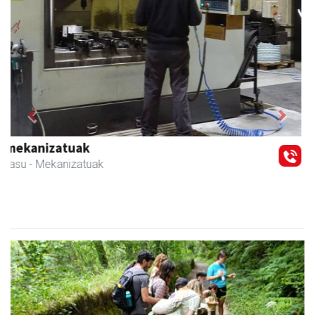
Previous
Next
Sahatsa belar-denda eta dietetika zentrua
Amasa-Villabona
- Belar-denda