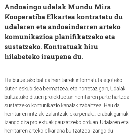
Andoaingo udalak Mundu Mira
Kooperatiba Elkartea kontratatu du
udalaren eta andoaindarren arteko
komunikazioa planifikatzeko eta
sustatzeko. Kontratuak hiru
hilabeteko iraupena du.
Helburuetako bat da herritarrek informatuta egoteko
duten eskubidea bermatzea, eta horretaz gain, Udalak
bultzatuko dituen proiektuetan herritarren parte hartzea
sustatzeko komunikazio kanalak zabaltzea. Hau da,
herritarren iritziak, zalantzak, ekarpenak… erabakigarriak
izango dira proiektuak gauzatzeko orduan. Udalaren eta
herritarren arteko elkarlana bultzatzea izango du