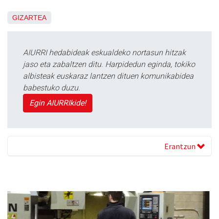
GIZARTEA
AIURRI hedabideak eskualdeko nortasun hitzak
jaso eta zabaltzen ditu. Harpidedun eginda, tokiko
albisteak euskaraz lantzen dituen komunikabidea
babestuko duzu.
Egin AIURRIkide!
Erantzun