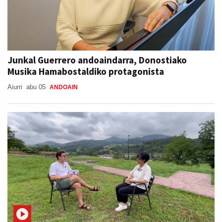
Junkal Guerrero andoaindarra, Donostiako
Musika Hamabostaldiko protagonista
Aiurri
abu 05
ANDOAIN