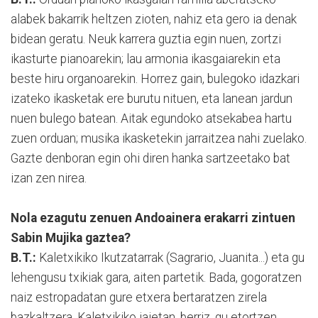
alabek bakarrik heltzen zioten, nahiz eta gero ia denak
bidean geratu. Neuk karrera guztia egin nuen, zortzi
ikasturte pianoarekin; lau armonia ikasgaiarekin eta
beste hiru organoarekin. Horrez gain, bulegoko idazkari
izateko ikasketak ere burutu nituen, eta lanean jardun
nuen bulego batean. Aitak egundoko atsekabea hartu
zuen orduan; musika ikasketekin jarraitzea nahi zuelako.
Gazte denboran egin ohi diren hanka sartzeetako bat
izan zen nirea.
Nola ezagutu zenuen Andoainera erakarri zintuen
Sabin Mujika gaztea?
B.T.:
Kaletxikiko Ikutzatarrak (Sagrario, Juanita...) eta gu
lehengusu txikiak gara, aiten partetik. Bada, gogoratzen
naiz estropadatan gure etxera bertaratzen zirela
bazkaltzera. Kaletxikiko jaietan, berriz, gu etortzen