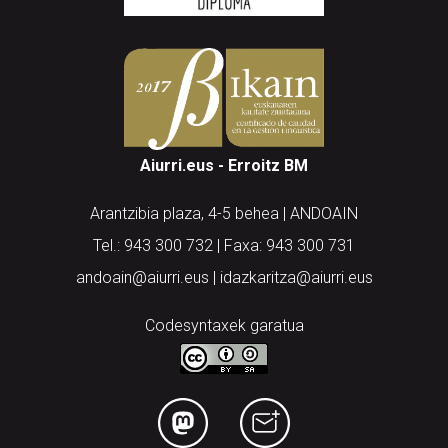
Aiurri.eus - Erroitz BM
Arantzibia plaza, 4-5 behea | ANDOAIN
Tel.: 943 300 732 | Faxa: 943 300 731
andoain@aiurri.eus | idazkaritza@aiurri.eus
Codesyntaxek garatua