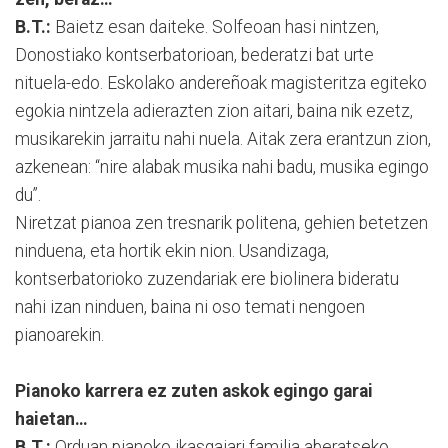
B.T.:
Baietz esan daiteke. Solfeoan hasi nintzen,
Donostiako kontserbatorioan, bederatzi bat urte
nituela-edo. Eskolako andereñoak magisteritza egiteko
egokia nintzela adierazten zion aitari, baina nik ezetz,
musikarekin jarraitu nahi nuela. Aitak zera erantzun zion,
azkenean: “nire alabak musika nahi badu, musika egingo
du”.
Niretzat pianoa zen tresnarik politena, gehien betetzen
ninduena, eta hortik ekin nion. Usandizaga,
kontserbatorioko zuzendariak ere biolinera bideratu
nahi izan ninduen, baina ni oso temati nengoen
pianoarekin.
Pianoko karrera ez zuten askok egingo garai
haietan…
B.T.:
Orduan pianoko ikasgaiari familia aberatseko