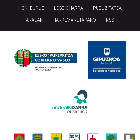
HONI BURUZ
LEGE OHARRA
PUBLIZITATEA
ARAUAK
HARREMANETARAKO
RSS