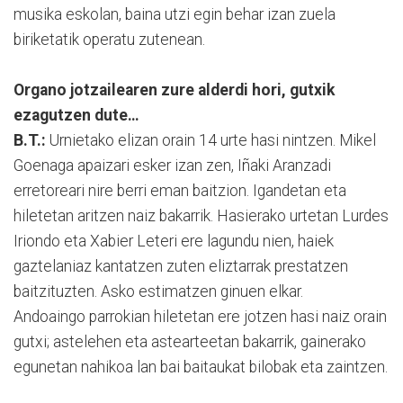
musika eskolan, baina utzi egin behar izan zuela
biriketatik operatu zutenean.
Organo jotzailearen zure alderdi hori, gutxik
ezagutzen dute…
B.T.:
Urnietako elizan orain 14 urte hasi nintzen. Mikel
Goenaga apaizari esker izan zen, Iñaki Aranzadi
erretoreari nire berri eman baitzion. Igandetan eta
hiletetan aritzen naiz bakarrik. Hasierako urtetan Lurdes
Iriondo eta Xabier Leteri ere lagundu nien, haiek
gaztelaniaz kantatzen zuten eliztarrak prestatzen
baitzituzten. Asko estimatzen ginuen elkar.
Andoaingo parrokian hiletetan ere jotzen hasi naiz orain
gutxi; astelehen eta astearteetan bakarrik, gainerako
egunetan nahikoa lan bai baitaukat bilobak eta zaintzen.