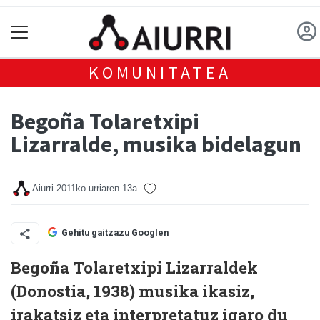
KOMUNITATEA
Begoña Tolaretxipi
Lizarralde, musika bidelagun
Aiurri
2011ko urriaren 13a
Gehitu gaitzazu Googlen
Begoña Tolaretxipi Lizarraldek
(Donostia, 1938) musika ikasiz,
irakatsiz eta interpretatuz igaro du