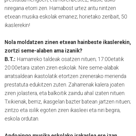
niregana etorri zen. Hamabost urtez aritu nintzen
etxean musika eskolak emanez; horietako zenbait, 50
ikaslerekin!
Nola moldatzen zinen etxean hainbeste ikaslerekin,
zortzi seme-alaben ama izanik?
B.T.:
Hamarreko taldeak osatzen nituen; 17:00etatik
20:00etara izaten ziren eskolak. Nire seme-alabak
arratsaldean ikastolatik etortzen zirenerako merienda
prestatuta edukitzen zuten. Zaharrenak kalera joaten
ziren jolastera, eta balkoitik zaindu ahal izaten nituen.
Txikienak, berriz, ikasgelan bazter batean jartzen nituen;
zintzo eta isilik egoten ziren ikasleei eta niri begira,
eskola ordutan.
Andoaingo musika eskolako irakaslea ere izan