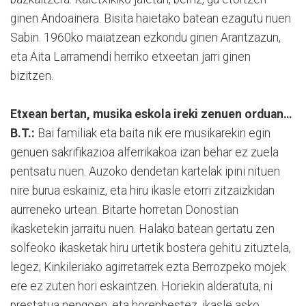
ginen Andoainera. Bisita haietako batean ezagutu nuen
Sabin. 1960ko maiatzean ezkondu ginen Arantzazun,
eta Aita Larramendi herriko etxeetan jarri ginen
bizitzen.
Etxean bertan, musika eskola ireki zenuen orduan…
B.T.:
Bai familiak eta baita nik ere musikarekin egin
genuen sakrifikazioa alferrikakoa izan behar ez zuela
pentsatu nuen. Auzoko dendetan kartelak ipini nituen
nire burua eskainiz, eta hiru ikasle etorri zitzaizkidan
aurreneko urtean. Bitarte horretan Donostian
ikasketekin jarraitu nuen. Halako batean gertatu zen
solfeoko ikasketak hiru urtetik bostera gehitu zituztela,
legez; Kinkileriako agirretarrek ezta Berrozpeko mojek
ere ez zuten hori eskaintzen. Horiekin alderatuta, ni
prestatua nengoen, eta horenbestez, ikasle asko