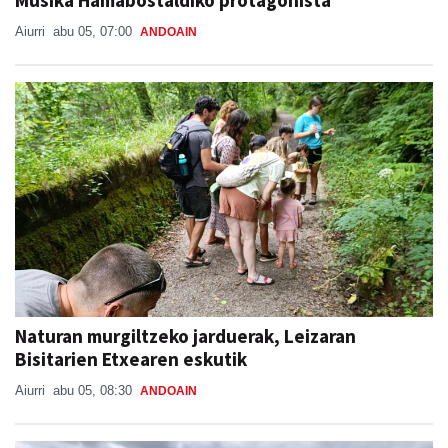
Musika Hamabostaldiko protagonista
Aiurri
abu 05, 07:00
ANDOAIN
Naturan murgiltzeko jarduerak, Leizaran
Bisitarien Etxearen eskutik
Aiurri
abu 05, 08:30
ANDOAIN