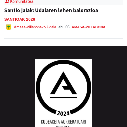
Komunitatea
Santio jaiak: Udalaren lehen balorazioa
SANTIOAK 2026
Amasa-Villabonako Udala
abu 05
AMASA-VILLABONA