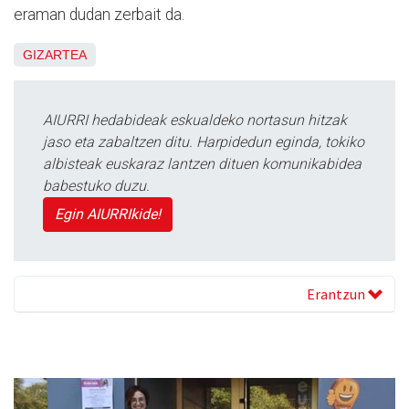
eraman dudan zerbait da.
GIZARTEA
AIURRI hedabideak eskualdeko nortasun hitzak
jaso eta zabaltzen ditu. Harpidedun eginda, tokiko
albisteak euskaraz lantzen dituen komunikabidea
babestuko duzu.
Egin AIURRIkide!
Erantzun