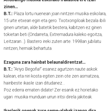
zinen…
B.T.:
Plaza lortu nuenean joan nintzen musika eskolara,
15 urte etxean egin eta gero. Txotxongiloak bezala ibili
ginen urtetan, alde batetik bestera, kabitzen ez ginen
tokietan beti (Ondarreta, Extremadura kaleko egoitza,
Leitzaran…). Bastero ireki zuten arte. 1998an jubilatu
nintzen, herniak behartuta.
Ezaguna zara hainbat belaunaldirentzat…
B.T.:
“Ariyo Begoña!” esanez agurtzen naute askok
kalean, eta niri kosta egiten zein ote zen asmatzea,
hainbeste ikasle izan ditudanez…
Poz ederra ematen didate! Zer esanik ez horietako
ugari musika munduan urrun iritsi direla jakiteak.
Ikaslerik onenak zure seme-alabak izango dira