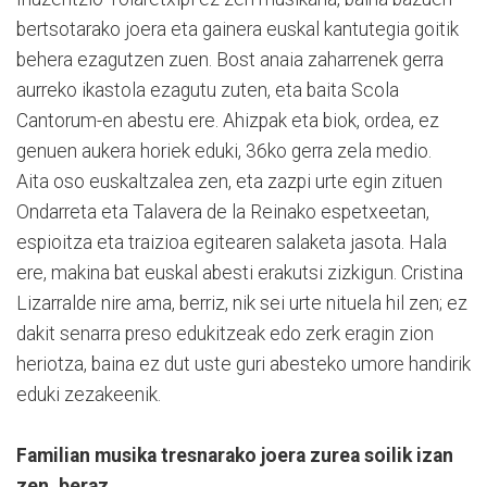
bertsotarako joera eta gainera euskal kantutegia goitik
behera ezagutzen zuen. Bost anaia zaharrenek gerra
aurreko ikastola ezagutu zuten, eta baita Scola
Cantorum-en abestu ere. Ahizpak eta biok, ordea, ez
genuen aukera horiek eduki, 36ko gerra zela medio.
Aita oso euskaltzalea zen, eta zazpi urte egin zituen
Ondarreta eta Talavera de la Reinako espetxeetan,
espioitza eta traizioa egitearen salaketa jasota. Hala
ere, makina bat euskal abesti erakutsi zizkigun. Cristina
Lizarralde nire ama, berriz, nik sei urte nituela hil zen; ez
dakit senarra preso edukitzeak edo zerk eragin zion
heriotza, baina ez dut uste guri abesteko umore handirik
eduki zezakeenik.
Familian musika tresnarako joera zurea soilik izan
zen, beraz…