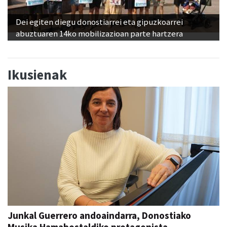
Dei egiten diegu donostiarrei eta gipuzkoarrei
abuztuaren 14ko mobilizazioan parte hartzera
Ikusienak
Junkal Guerrero andoaindarra, Donostiako