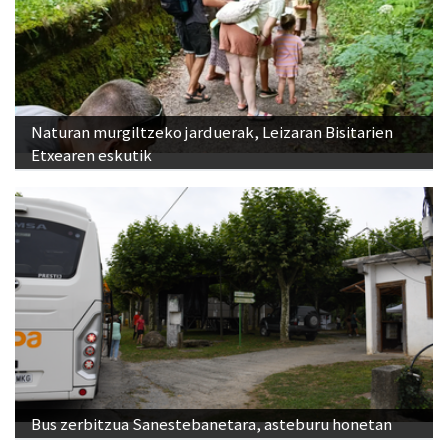
Naturan murgiltzeko jarduerak, Leizaran Bisitarien
Etxearen eskutik
Bus zerbitzua Sanestebanetara, asteburu honetan