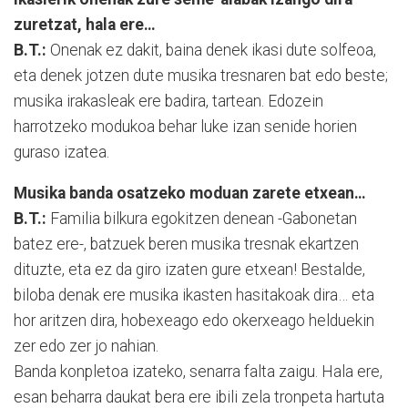
zuretzat, hala ere…
B.T.:
Onenak ez dakit, baina denek ikasi dute solfeoa,
eta denek jotzen dute musika tresnaren bat edo beste;
musika irakasleak ere badira, tartean. Edozein
harrotzeko modukoa behar luke izan senide horien
guraso izatea.
Musika banda osatzeko moduan zarete etxean…
B.T.:
Familia bilkura egokitzen denean -Gabonetan
batez ere-, batzuek beren musika tresnak ekartzen
dituzte, eta ez da giro izaten gure etxean! Bestalde,
biloba denak ere musika ikasten hasitakoak dira… eta
hor aritzen dira, hobexeago edo okerxeago helduekin
zer edo zer jo nahian.
Banda konpletoa izateko, senarra falta zaigu. Hala ere,
esan beharra daukat bera ere ibili zela tronpeta hartuta