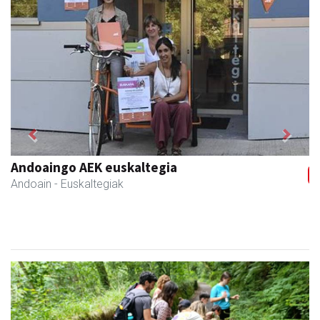
Previous
Next
Andoaingo AEK euskaltegia
Andoain
- Euskaltegiak