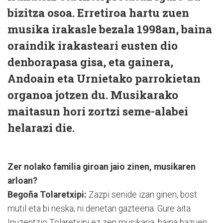
bizitza osoa. Erretiroa hartu zuen
musika irakasle bezala 1998an, baina
oraindik irakasteari eusten dio
denborapasa gisa, eta gainera,
Andoain eta Urnietako parrokietan
organoa jotzen du. Musikarako
maitasun hori zortzi seme-alabei
helarazi die.
Zer nolako familia giroan jaio zinen, musikaren
arloan?
Begoña Tolaretxipi:
Zazpi senide izan ginen, bost
mutil eta bi neska; ni denetan gazteena. Gure aita
Inuzentzio Tolaretxipi ez zen musikaria, baina bazuen