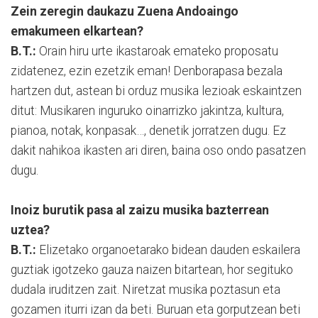
Zein zeregin daukazu Zuena Andoaingo
emakumeen elkartean?
B.T.:
Orain hiru urte ikastaroak emateko proposatu
zidatenez, ezin ezetzik eman! Denborapasa bezala
hartzen dut, astean bi orduz musika lezioak eskaintzen
ditut: Musikaren inguruko oinarrizko jakintza, kultura,
pianoa, notak, konpasak…, denetik jorratzen dugu. Ez
dakit nahikoa ikasten ari diren, baina oso ondo pasatzen
dugu.
Inoiz burutik pasa al zaizu musika bazterrean
uztea?
B.T.:
Elizetako organoetarako bidean dauden eskailera
guztiak igotzeko gauza naizen bitartean, hor segituko
dudala iruditzen zait. Niretzat musika poztasun eta
gozamen iturri izan da beti. Buruan eta gorputzean beti