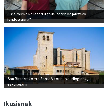
"Ostiraleko kontzertu gaua izaten da jaietako
jendetsuena"
San Bittorreko eta Santa Vitoriako audiogidak,
eskuragarri
Ikusienak