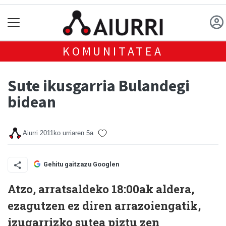
KOMUNITATEA
Sute ikusgarria Bulandegi
bidean
Aiurri
2011ko urriaren 5a
Gehitu gaitzazu Googlen
Atzo, arratsaldeko 18:00ak aldera,
ezagutzen ez diren arrazoiengatik,
izugarrizko sutea piztu zen