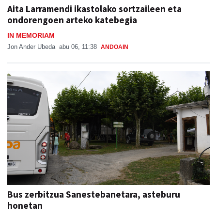
IN MEMORIAM
Jon Ander Ubeda
abu 06, 11:38
ANDOAIN
Bus zerbitzua Sanestebanetara, asteburu
honetan
SAN ESTEBAN JAIAK GOIBURUN 2026
Aiurri
abu 05, 07:00
ANDOAIN