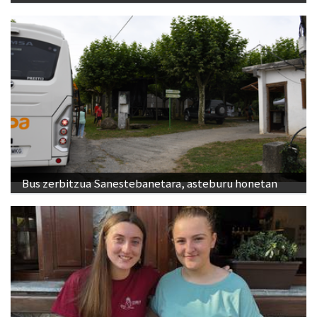
Bus zerbitzua Sanestebanetara, asteburu honetan