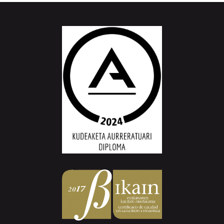
Aiurri.eus - Erroitz BM