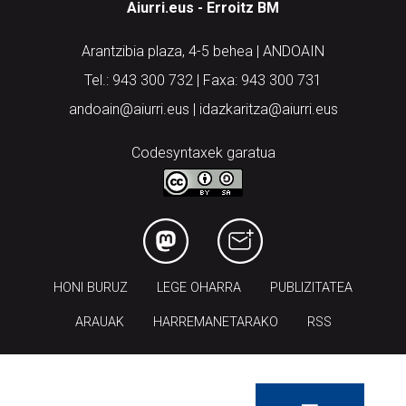
Arantzibia plaza, 4-5 behea | ANDOAIN
Tel.: 943 300 732 | Faxa: 943 300 731
andoain@aiurri.eus | idazkaritza@aiurri.eus
Codesyntaxek garatua
HONI BURUZ
LEGE OHARRA
PUBLIZITATEA
ARAUAK
HARREMANETARAKO
RSS