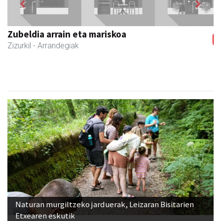
Zizurkilgo Udala
Zizurkil
- Udaletxeak
Naturan murgiltzeko jarduerak, Leizaran Bisitarien
Etxearen eskutik