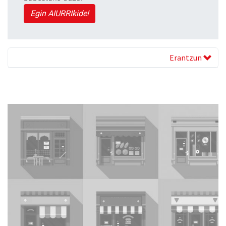
Egin AIURRIkide!
Erantzun
Previous
Next