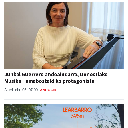
Junkal Guerrero andoaindarra, Donostiako
Musika Hamabostaldiko protagonista
Aiurri
abu 05, 07:00
ANDOAIN