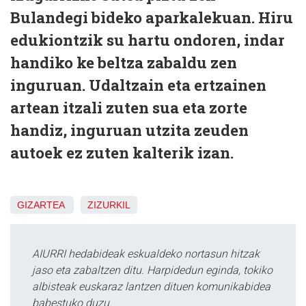
Bulandegi bideko aparkalekuan. Hiru
edukiontzik su hartu ondoren, indar
handiko ke beltza zabaldu zen
inguruan. Udaltzain eta ertzainen
artean itzali zuten sua eta zorte
handiz, inguruan utzita zeuden
autoek ez zuten kalterik izan.
GIZARTEA
ZIZURKIL
AIURRI hedabideak eskualdeko nortasun hitzak
jaso eta zabaltzen ditu. Harpidedun eginda, tokiko
albisteak euskaraz lantzen dituen komunikabidea
babestuko duzu.