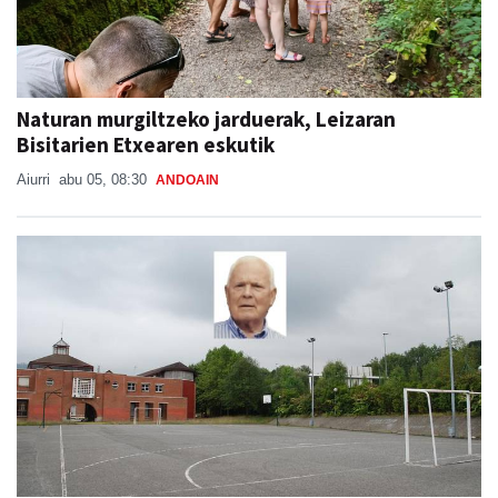
Naturan murgiltzeko jarduerak, Leizaran
Bisitarien Etxearen eskutik
Aiurri
abu 05, 08:30
ANDOAIN
Aita Larramendi ikastolako sortzaileen eta
ondorengoen arteko katebegia