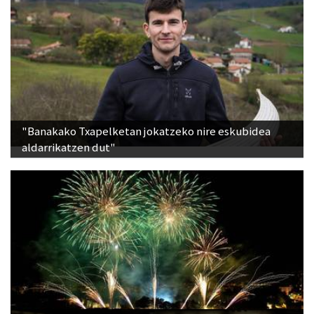
"Banakako Txapelketan jokatzeko nire eskubidea
aldarrikatzen dut"