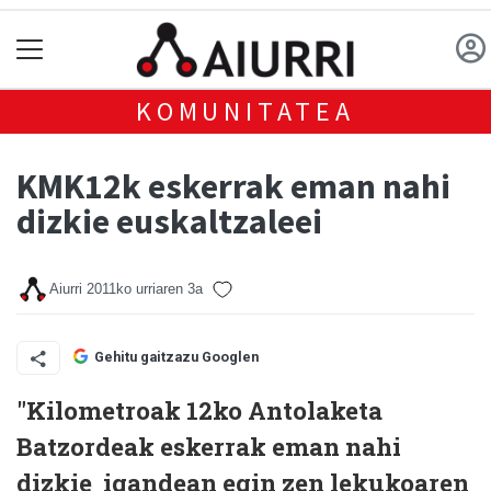
KOMUNITATEA
KMK12k eskerrak eman nahi
dizkie euskaltzaleei
Aiurri
2011ko urriaren 3a
Gehitu gaitzazu Googlen
"Kilometroak 12ko Antolaketa
Batzordeak eskerrak eman nahi
dizkie igandean egin zen lekukoaren