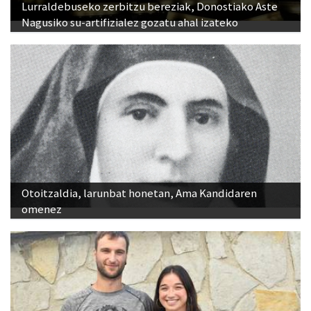
Lurraldebuseko zerbitzu bereziak, Donostiako Aste
Nagusiko su-artifizialez gozatu ahal izateko
Otoitzaldia, larunbat honetan, Ama Kandidaren
omenez