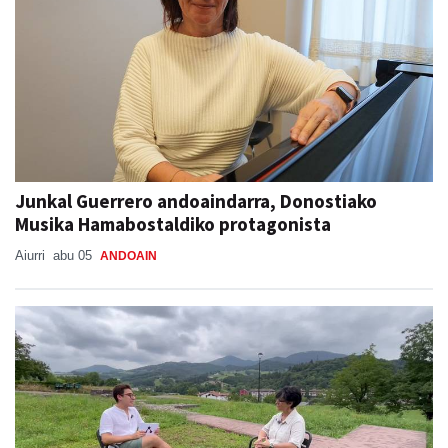
Junkal Guerrero andoaindarra, Donostiako
Musika Hamabostaldiko protagonista
Aiurri
abu 05
ANDOAIN