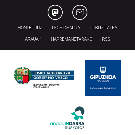
HONI BURUZ
LEGE OHARRA
PUBLIZITATEA
ARAUAK
HARREMANETARAKO
RSS