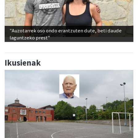
"Auzotarrek oso ondo erantzuten dute, beti daude
laguntzeko prest"
Ikusienak