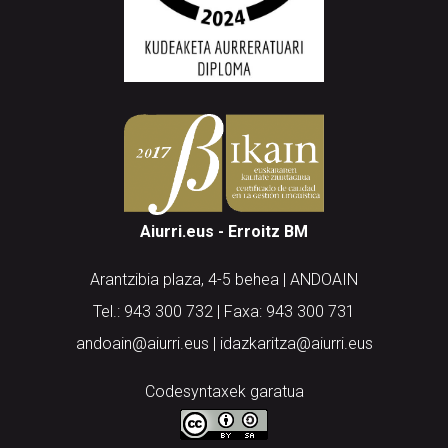
Aiurri.eus - Erroitz BM
Arantzibia plaza, 4-5 behea | ANDOAIN
Tel.: 943 300 732 | Faxa: 943 300 731
andoain@aiurri.eus | idazkaritza@aiurri.eus
Codesyntaxek garatua