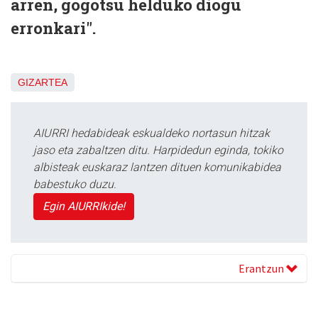
arren, gogotsu helduko diogu
erronkari".
GIZARTEA
AIURRI hedabideak eskualdeko nortasun hitzak
jaso eta zabaltzen ditu. Harpidedun eginda, tokiko
albisteak euskaraz lantzen dituen komunikabidea
babestuko duzu.
Egin AIURRIkide!
Erantzun