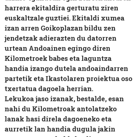
harrera ekitaldira gerturatu ziren
euskaltzale guztiei. Ekitaldi xumea
izan arren Goikoplazan bildu zen
jendetzak adierazten du datorren
urtean Andoainen egingo diren
Kilometroek babes eta laguntza
handia izango dutela andoaindarren
partetik eta Ikastolaren proiektua oso
txertatua dagoela herrian.
Lekukoa jaso izanak, bestalde, esan
nahi du Kilometroak antolatzeko
lanak hasi direla dagoeneko eta
aurretik lan handia dugula jakin