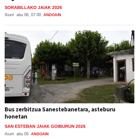
SORABILLAKO JAIAK 2026
Aiurri
abu 06, 07:00
ANDOAIN
Bus zerbitzua Sanestebanetara, asteburu
honetan
SAN ESTEBAN JAIAK GOIBURUN 2026
Aiurri
abu 05
ANDOAIN