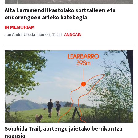
Aita Larramendi ikastolako sortzaileen eta
ondorengoen arteko katebegia
IN MEMORIAM
Jon Ander Ubeda
abu 06, 11:38
ANDOAIN
Sorabilla Trail, aurtengo jaietako berrikuntza
nagusia