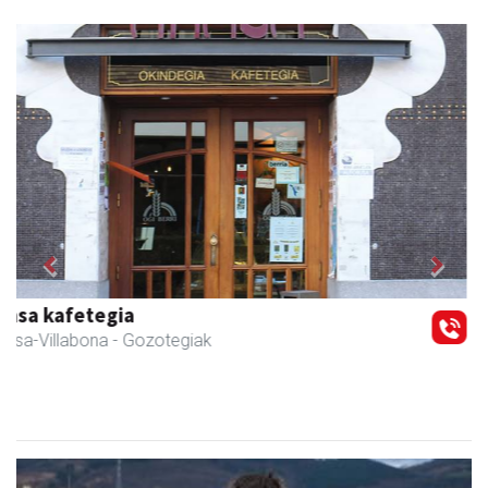
Previous
Next
Javier Iraola harategia
Asteasu
- Harategiak