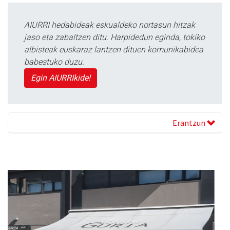
AIURRI hedabideak eskualdeko nortasun hitzak
jaso eta zabaltzen ditu. Harpidedun eginda, tokiko
albisteak euskaraz lantzen dituen komunikabidea
babestuko duzu.
Egin AIURRIkide!
Erantzun