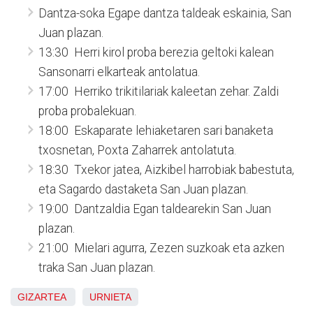
Dantza-soka Egape dantza taldeak eskainia, San
Juan plazan.
13:30 Herri kirol proba berezia geltoki kalean
Sansonarri elkarteak antolatua.
17:00 Herriko trikitilariak kaleetan zehar. Zaldi
proba probalekuan.
18:00 Eskaparate lehiaketaren sari banaketa
txosnetan, Poxta Zaharrek antolatuta.
18:30 Txekor jatea, Aizkibel harrobiak babestuta,
eta Sagardo dastaketa San Juan plazan.
19:00 Dantzaldia Egan taldearekin San Juan
plazan.
21:00 Mielari agurra, Zezen suzkoak eta azken
traka San Juan plazan.
GIZARTEA
URNIETA