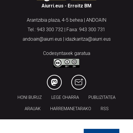
Aiurri.eus - Erroitz BM
Arantzibia plaza, 4-5 behea | ANDOAIN
Tel.: 943 300 732 | Faxa: 943 300 731
andoain@aiurri.eus | idazkaritza@aiurri.eus
Codesyntaxek garatua
HONI BURUZ
LEGE OHARRA
PUBLIZITATEA
ARAUAK
HARREMANETARAKO
RSS