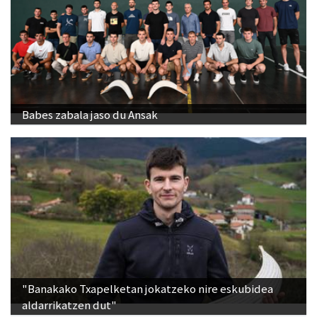
Babes zabala jaso du Ansak
"Banakako Txapelketan jokatzeko nire eskubidea
aldarrikatzen dut"