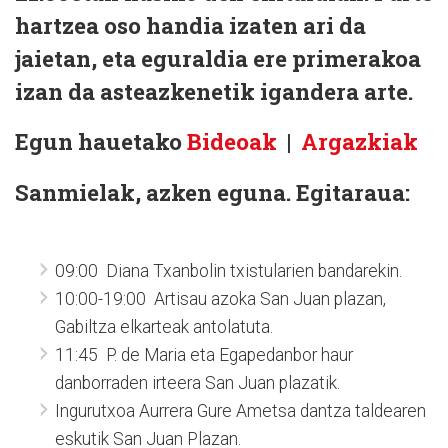
hartzea oso handia izaten ari da
jaietan, eta eguraldia ere primerakoa
izan da asteazkenetik igandera arte.
Egun hauetako
Bideoak
|
Argazkiak
Sanmielak, azken eguna. Egitaraua:
09:00 Diana Txanbolin txistularien bandarekin.
10:00-19:00 Artisau azoka San Juan plazan,
Gabiltza elkarteak antolatuta.
11:45 P. de Maria eta Egapedanbor haur
danborraden irteera San Juan plazatik.
Ingurutxoa Aurrera Gure Ametsa dantza taldearen
eskutik San Juan Plazan.