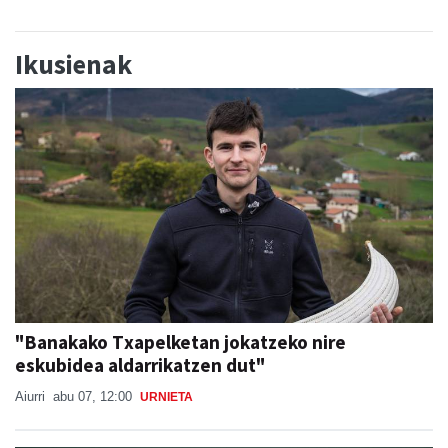
Ikusienak
"Banakako Txapelketan jokatzeko nire
eskubidea aldarrikatzen dut"
Aiurri
abu 07, 12:00
URNIETA