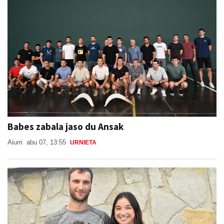
Babes zabala jaso du Ansak
Aiurri
abu 07, 13:55
URNIETA