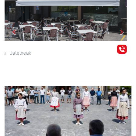
Previous
Next
Magale Ikastetxea
Urnieta
- Hezkuntza