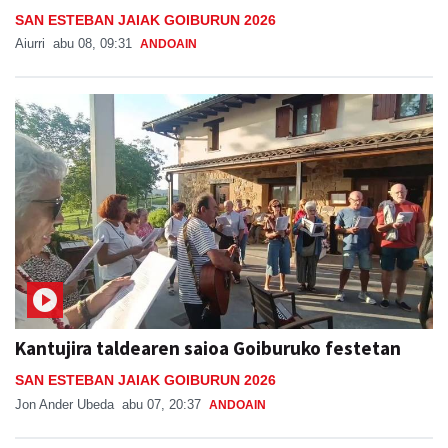
SAN ESTEBAN JAIAK GOIBURUN 2026
Aiurri
abu 08, 09:31
ANDOAIN
Kantujira taldearen saioa Goiburuko festetan
SAN ESTEBAN JAIAK GOIBURUN 2026
Jon Ander Ubeda
abu 07, 20:37
ANDOAIN