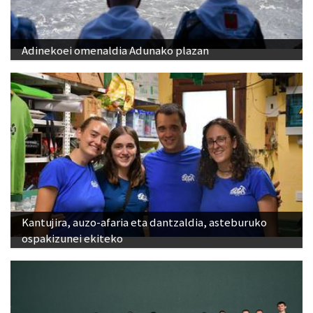
Adinekoei omenaldia Adunako plazan
Kantujira, auzo-afaria eta dantzaldia, asteburuko
ospakizunei ekiteko