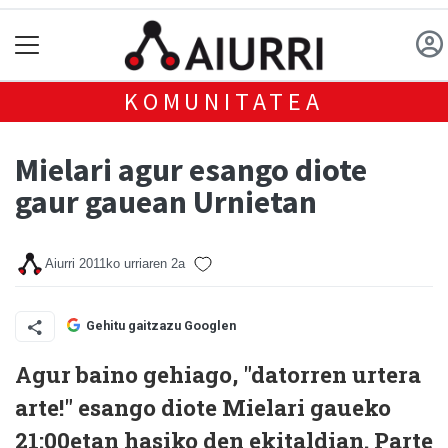
KOMUNITATEA
Mielari agur esango diote
gaur gauean Urnietan
Aiurri
2011ko urriaren 2a
Gehitu gaitzazu Googlen
Agur baino gehiago, "datorren urtera
arte!" esango diote Mielari gaueko
21:00etan hasiko den ekitaldian. Parte