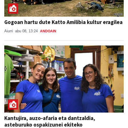
Gogoan hartu dute Katto Amilibia kultur eragilea
Aiurri
abu 08, 13:24
ANDOAIN
Kantujira, auzo-afaria eta dantzaldia,
asteburuko ospakizunei ekiteko