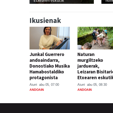
Etxearen eskutik
hon
Ikusienak
Junkal Guerrero
Naturan
andoaindarra,
murgiltzeko
Donostiako Musika
jarduerak,
Hamabostaldiko
Leizaran Bisitar
protagonista
Etxearen eskuti
Aiurri
abu 05, 07:00
Aiurri
abu 05, 08:30
ANDOAIN
ANDOAIN