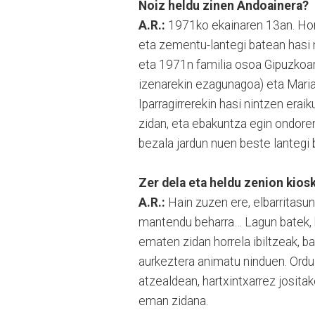
Noiz heldu zinen Andoainera?
A.R.:
1971ko ekainaren 13an. Horre
eta zementu-lantegi batean hasi 
eta 1971n familia osoa Gipuzkoa
izenarekin ezagunagoa) eta Mar
Iparragirrerekin hasi nintzen era
zidan, eta ebakuntza egin ondoren
bezala jardun nuen beste lantegi 
Zer dela eta heldu zenion kios
A.R.:
Hain zuzen ere, elbarritasun
mantendu beharra… Lagun batek, be
ematen zidan horrela ibiltzeak, b
aurkeztera animatu ninduen. Ordu
atzealdean, hartxintxarrez jositak
eman zidana.