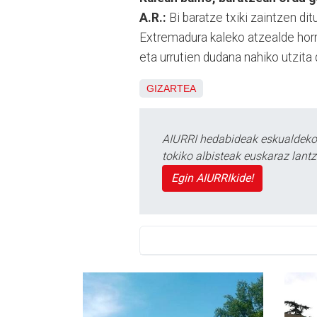
A.R.:
Bi baratze txiki zaintzen di
Extremadura kaleko atzealde horr
eta urrutien dudana nahiko utzita 
GIZARTEA
AIURRI hedabideak eskualdeko n
tokiko albisteak euskaraz lan
Egin AIURRIkide!