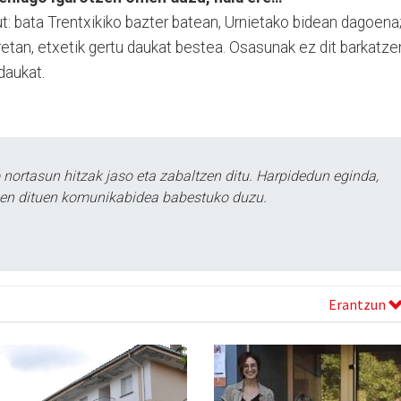
tut: bata Trentxikiko bazter batean, Urnietako bidean dagoena
etan, etxetik gertu daukat bestea. Osasunak ez dit barkatze
daukat.
ortasun hitzak jaso eta zabaltzen ditu. Harpidedun eginda,
tzen dituen komunikabidea babestuko duzu.
Erantzun