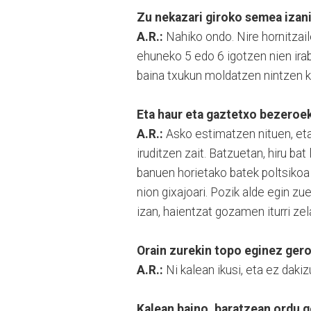
Zu nekazari giroko semea izan
A.R.:
Nahiko ondo. Nire hornitzaile
ehuneko 5 edo 6 igotzen nien irab
baina txukun moldatzen nintzen k
Eta haur eta gaztetxo bezeroe
A.R.:
Asko estimatzen nituen, et
iruditzen zait. Batzuetan, hiru b
banuen horietako batek poltsikoa
nion gixajoari. Pozik alde egin zue
izan, haientzat gozamen iturri zel
Orain zurekin topo eginez gero
A.R.:
Ni kalean ikusi, eta ez daki
Kalean baino, baratzean ordu 