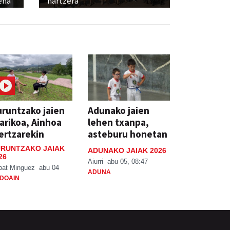
ena
hartzera
runtzako jaien
Adunako jaien
arikoa, Ainhoa
lehen txanpa,
ertzarekin
asteburu honetan
RUNTZAKO JAIAK
ADUNAKO JAIAK 2026
26
Aiurri
abu 05, 08:47
bat Minguez
abu 04
ADUNA
DOAIN