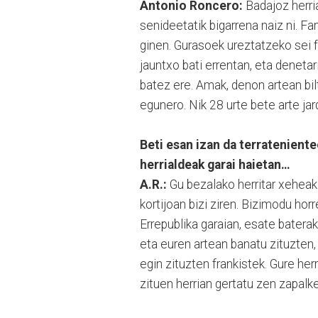
Antonio Roncero:
Badajoz herri
senideetatik bigarrena naiz ni. Fam
ginen. Gurasoek ureztatzeko sei f
jauntxo bati errentan, eta denetari
batez ere. Amak, denon artean bi
egunero. Nik 28 urte bete arte jar
Beti esan izan da terratenient
herrialdeak garai haietan…
A.R.:
Gu bezalako herritar xeheak 
kortijoan bizi ziren. Bizimodu ho
Errepublika garaian, esate baterak
eta euren artean banatu zituzten,
egin zituzten frankistek. Gure her
zituen herrian gertatu zen zapalk