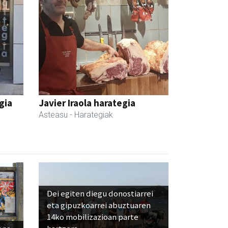
gia
Javier Iraola harategia
Asteasu
- Harategiak
Dei egiten diegu donostiarrei
eta gipuzkoarrei abuztuaren
14ko mobilizazioan parte