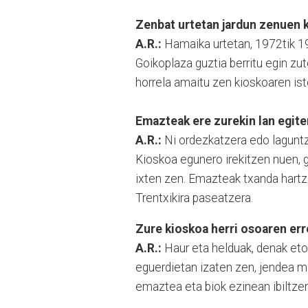
Zenbat urtetan jardun zenuen 
A.R.:
Hamaika urtetan, 1972tik 198
Goikoplaza guztia berritu egin zut
horrela amaitu zen kioskoaren isto
Emazteak ere zurekin lan egit
A.R.:
Ni ordezkatzera edo laguntz
Kioskoa egunero irekitzen nuen, 
ixten zen. Emazteak txanda hartz
Trentxikira paseatzera.
Zure kioskoa herri osoaren err
A.R.:
Haur eta helduak, denak etor
eguerdietan izaten zen, jendea m
emaztea eta biok ezinean ibiltzen