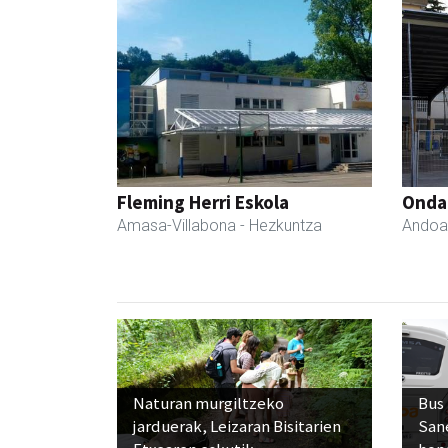
Fleming Herri Eskola
Ondar
Amasa-Villabona
- Hezkuntza
Andoa
Naturan murgiltzeko
Bus
jarduerak, Leizaran Bisitarien
San