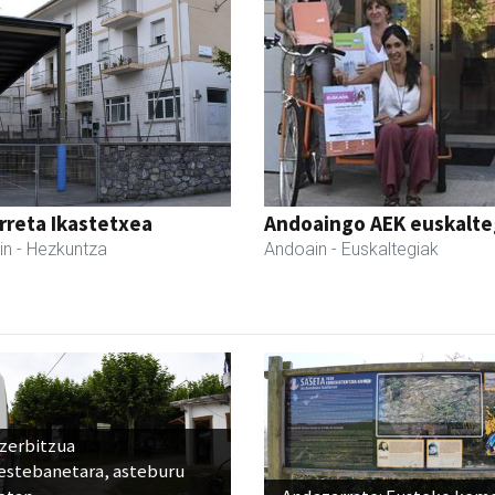
reta Ikastetxea
Andoaingo AEK euskalte
in
- Hezkuntza
Andoain
- Euskaltegiak
 zerbitzua
estebanetara, asteburu