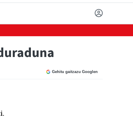
rduraduna
Gehitu gaitzazu Googlen
i.