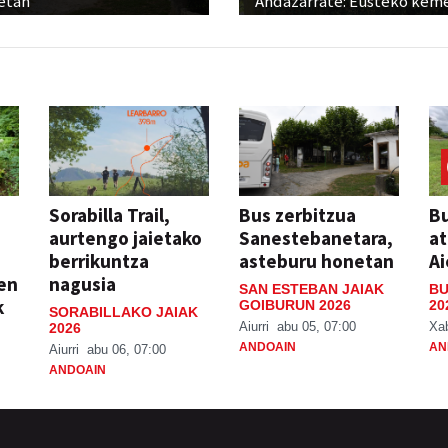
etan
Andazarrate: Eusteko kem
Sorabilla Trail,
Bus zerbitzua
Bu
aurtengo jaietako
Sanestebanetara,
at
berrikuntza
asteburu honetan
Ai
ien
nagusia
SAN ESTEBAN JAIAK
BU
k
GOIBURUN 2026
20
SORABILLAKO JAIAK
Aiurri
abu 05, 07:00
Xa
2026
ANDOAIN
AN
Aiurri
abu 06, 07:00
ANDOAIN