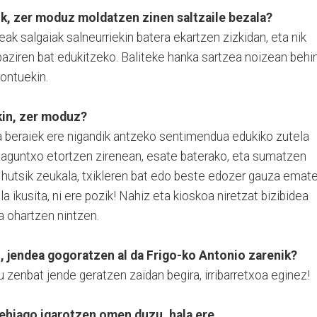
ik, zer moduz moldatzen zinen saltzaile bezala?
ak salgaiak salneurriekin batera ekartzen zizkidan, eta nik
aziren bat edukitzeko. Baliteke hanka sartzea noizean behin
ontuekin.
kin, zer moduz?
a beraiek ere nigandik antzeko sentimendua edukiko zutela
at laguntxo etortzen zirenean, esate baterako, eta sumatzen
 hutsik zeukala, txikleren bat edo beste edozer gauza emat
la ikusita, ni ere pozik! Nahiz eta kioskoa niretzat bizibidea
a ohartzen nintzen.
, jendea gogoratzen al da Frigo-ko Antonio zarenik?
zu zenbat jende geratzen zaidan begira, irribarretxoa eginez!
gehiago igarotzen omen duzu, hala ere…