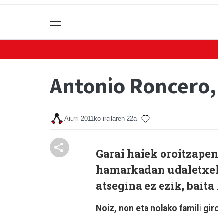
Antonio Roncero,
Aiurri
2011ko irailaren 22a
Garai haiek oroitzapen
hamarkadan udaletxeko
atsegina ez ezik, baita
Noiz, non eta nolako famili gir