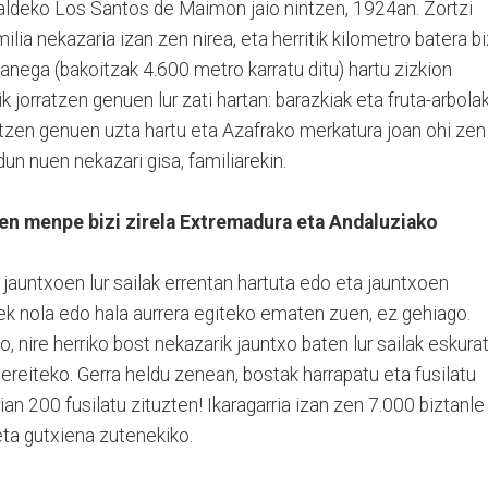
aldeko Los Santos de Maimon jaio nintzen, 1924an. Zortzi
ilia nekazaria izan zen nirea, eta herritik kilometro batera bi
anega (bakoitzak 4.600 metro karratu ditu) hartu zizkion
k jorratzen genuen lur zati hartan: barazkiak eta fruta-arbola
ltzen genuen uzta hartu eta Azafrako merkatura joan ohi zen
dun nuen nekazari gisa, familiarekin.
een menpe bizi zirela Extremadura eta Andaluziako
jauntxoen lur sailak errentan hartuta edo eta jauntxoen
rrek nola edo hala aurrera egiteko ematen zuen, ez gehiago.
o, nire herriko bost nekazarik jauntxo baten lur sailak eskura
 ereiteko. Gerra heldu zenean, bostak harrapatu eta fusilatu
rian 200 fusilatu zituzten! Ikaragarria izan zen 7.000 biztanle
eta gutxiena zutenekiko.