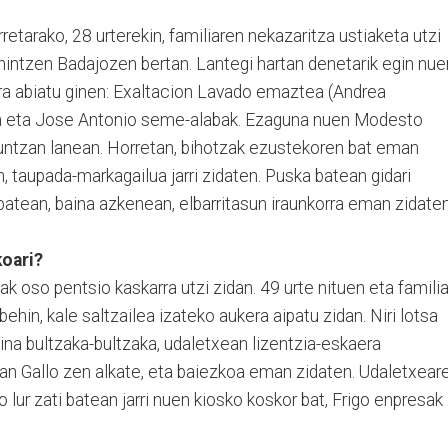
tarako, 28 urterekin, familiaren nekazaritza ustiaketa utzi
nintzen Badajozen bertan. Lantegi hartan denetarik egin nue
ra abiatu ginen: Exaltacion Lavado emaztea (Andrea
ia eta Jose Antonio seme-alabak. Ezaguna nuen Modesto
ikuntzan lanean. Horretan, bihotzak ezustekoren bat eman
, taupada-markagailua jarri zidaten. Puska batean gidari
batean, baina azkenean, elbarritasun iraunkorra eman zidaten
koari?
ak oso pentsio kaskarra utzi zidan. 49 urte nituen eta famili
hin, kale saltzailea izateko aukera aipatu zidan. Niri lotsa
aina bultzaka-bultzaka, udaletxean lizentzia-eskaera
an Gallo zen alkate, eta baiezkoa eman zidaten. Udaletxear
o lur zati batean jarri nuen kiosko koskor bat, Frigo enpresak