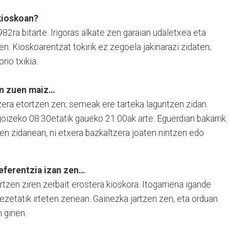
kioskoan?
2ra bitarte. Irigoras alkate zen garaian udaletxea eta
en. Kioskoarentzat tokirik ez zegoela jakinarazi zidaten;
rio txikia.
en zuen maiz…
era etortzen zen; semeak ere tarteka laguntzen zidan.
goizeko 08:30etatik gaueko 21:00ak arte. Eguerdian bakarrik
en zidanean, ni etxera bazkaltzera joaten nintzen edo
eferentzia izan zen…
tzen ziren zerbait erostera kioskora. Itogarriena igande
ezetatik irteten zenean. Gainezka jartzen zen, eta orduan
 ginen.