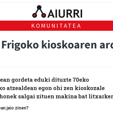
KOMUNITATEA
 Frigoko kioskoaren a
ean gordeta eduki dituzte 70eko
 atzealdean egon ohi zen kioskozale
 honek salgai zituen makina bat litxarker
oan jaio zinen?