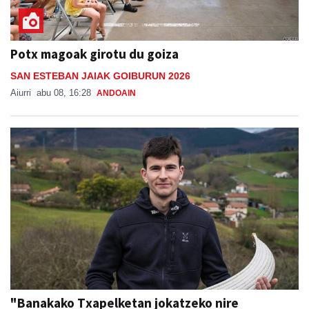
Potx magoak girotu du goiza
SAN ESTEBAN JAIAK GOIBURUN 2026
Aiurri
abu 08, 16:28
ANDOAIN
"Banakako Txapelketan jokatzeko nire