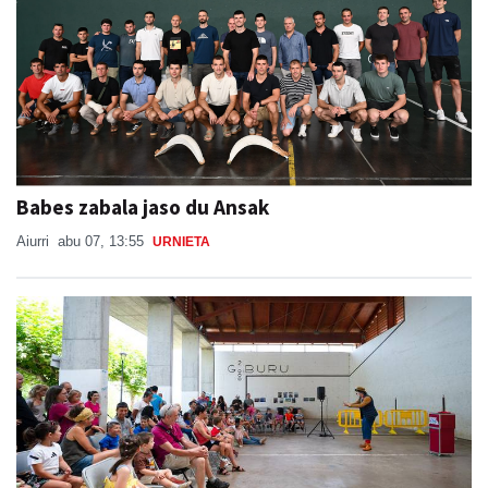
Babes zabala jaso du Ansak
Aiurri
abu 07, 13:55
URNIETA