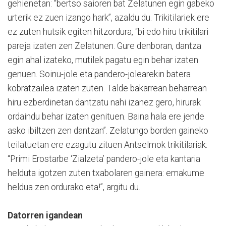
gehienetan: “bertso saioren bat Zelatunen egin gabeko
urterik ez zuen izango hark”, azaldu du. Trikitilariek ere
ez zuten hutsik egiten hitzordura, “bi edo hiru trikitilari
pareja izaten zen Zelatunen. Gure denboran, dantza
egin ahal izateko, mutilek pagatu egin behar izaten
genuen. Soinu-jole eta pandero-jolearekin batera
kobratzailea izaten zuten. Talde bakarrean beharrean
hiru ezberdinetan dantzatu nahi izanez gero, hirurak
ordaindu behar izaten genituen. Baina hala ere jende
asko ibiltzen zen dantzan”. Zelatungo borden gaineko
teilatuetan ere ezagutu zituen Antselmok trikitilariak:
“Primi Erostarbe ‘Zialzeta’ pandero-jole eta kantaria
helduta igotzen zuten txabolaren gainera: emakume
heldua zen ordurako eta!”, argitu du.
Datorren igandean