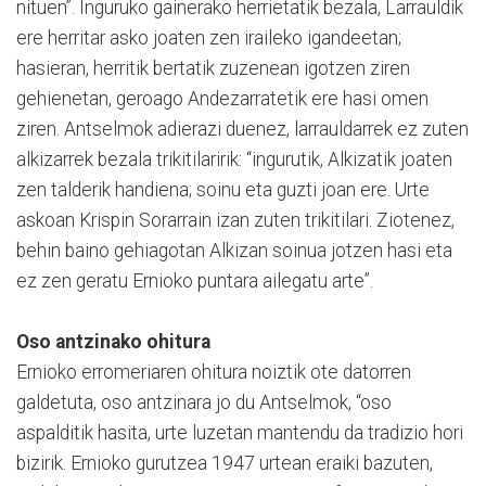
nituen”. Inguruko gainerako herrietatik bezala, Larrauldik
ere herritar asko joaten zen iraileko igandeetan;
hasieran, herritik bertatik zuzenean igotzen ziren
gehienetan, geroago Andezarratetik ere hasi omen
ziren. Antselmok adierazi duenez, larrauldarrek ez zuten
alkizarrek bezala trikitilaririk: “ingurutik, Alkizatik joaten
zen talderik handiena; soinu eta guzti joan ere. Urte
askoan Krispin Sorarrain izan zuten trikitilari. Ziotenez,
behin baino gehiagotan Alkizan soinua jotzen hasi eta
ez zen geratu Ernioko puntara ailegatu arte”.
Oso antzinako ohitura
Ernioko erromeriaren ohitura noiztik ote datorren
galdetuta, oso antzinara jo du Antselmok, “oso
aspalditik hasita, urte luzetan mantendu da tradizio hori
bizirik. Ernioko gurutzea 1947 urtean eraiki bazuten,