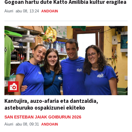
Gogoan hartu dute Katto Amilibia kultur eragilea
Aiurri
abu 08, 13:24
ANDOAIN
Kantujira, auzo-afaria eta dantzaldia,
asteburuko ospakizunei ekiteko
SAN ESTEBAN JAIAK GOIBURUN 2026
Aiurri
abu 08, 09:31
ANDOAIN