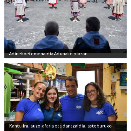
Adinekoei omenaldia Adunako plazan
Kantujira, auzo-afaria eta dantzaldia, asteburuko