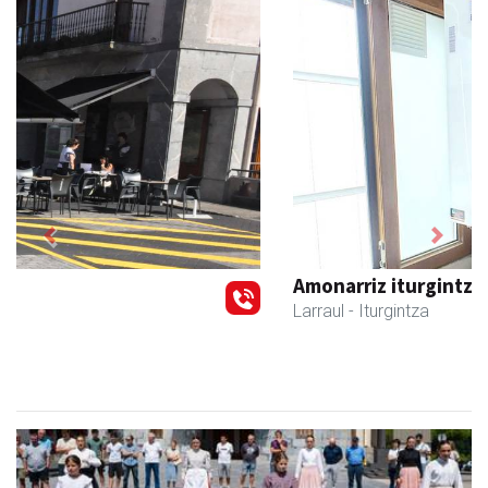
Previous
Next
Amonarriz iturgintza S. L.
Larraul
- Iturgintza