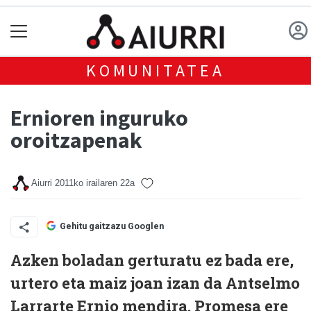
KOMUNITATEA
Ernioren inguruko
oroitzapenak
Aiurri
2011ko irailaren 22a
Gehitu gaitzazu Googlen
Azken boladan gerturatu ez bada ere,
urtero eta maiz joan izan da Antselmo
Larrarte Ernio mendira. Promesa ere