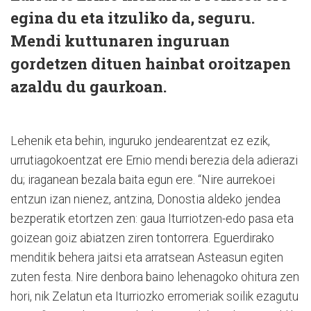
egina du eta itzuliko da, seguru.
Mendi kuttunaren inguruan
gordetzen dituen hainbat oroitzapen
azaldu du gaurkoan.
Lehenik eta behin, inguruko jendearentzat ez ezik,
urrutiagokoentzat ere Ernio mendi berezia dela adierazi
du; iraganean bezala baita egun ere. “Nire aurrekoei
entzun izan nienez, antzina, Donostia aldeko jendea
bezperatik etortzen zen: gaua Iturriotzen-edo pasa eta
goizean goiz abiatzen ziren tontorrera. Eguerdirako
menditik behera jaitsi eta arratsean Asteasun egiten
zuten festa. Nire denbora baino lehenagoko ohitura zen
hori, nik Zelatun eta Iturriozko erromeriak soilik ezagutu