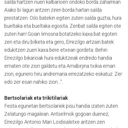
salda hartzen nuen kalbarioen ondoko borda zaharrean.
Aiako bi lagun aritzen ziren borda hartan salda
prestatzen. Oilo batekin egiten zuten salda guztia, hura
bueltaka eta bueltaka egosita. Zenbat salda egiten ote
zuten han! Goian limosna botatzeko kaxa bat egoten
zen eta diru bilketa eta gero, Errezilgo artzain batek
edukitzen zuen kaxa bere etxean gordeta. Behin
Errezilgo bikarioak hura edukitzeak endredo handia
ematen ote zion galdetu eta Amabirjina txikia eman
zion, egunero hiru andremaria errezatzeko eskatuz. Zer
edo zer esan nahiko zion…”.
Bertsolariak eta trikitilariak
Festa egunetan bertsolariek pisu handia izaten zuten
Zelatungo magalean. Antselmok gogoan duenez,
Errezilgo Antonio Mari Loidisaletxe aritzen zen