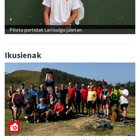
Pilota partidak Larraulgo jaietan
Ikusienak