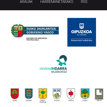
ARAUAK
HARREMANETARAKO
RSS