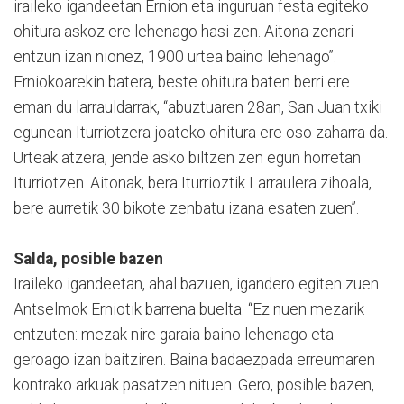
iraileko igandeetan Ernion eta inguruan festa egiteko
ohitura askoz ere lehenago hasi zen. Aitona zenari
entzun izan nionez, 1900 urtea baino lehenago”.
Erniokoarekin batera, beste ohitura baten berri ere
eman du larrauldarrak, “abuztuaren 28an, San Juan txiki
egunean Iturriotzera joateko ohitura ere oso zaharra da.
Urteak atzera, jende asko biltzen zen egun horretan
Iturriotzen. Aitonak, bera Iturrioztik Larraulera zihoala,
bere aurretik 30 bikote zenbatu izana esaten zuen”.
Salda, posible bazen
Iraileko igandeetan, ahal bazuen, igandero egiten zuen
Antselmok Erniotik barrena buelta. “Ez nuen mezarik
entzuten: mezak nire garaia baino lehenago eta
geroago izan baitziren. Baina badaezpada erreumaren
kontrako arkuak pasatzen nituen. Gero, posible bazen,