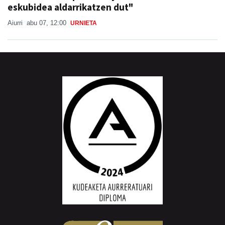
eskubidea aldarrikatzen dut"
Aiurri
abu 07, 12:00
URNIETA