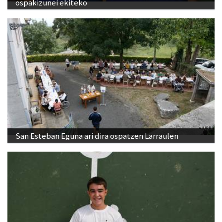
ospakizunei ekiteko
San Esteban Eguna ari dira ospatzen Larraulen