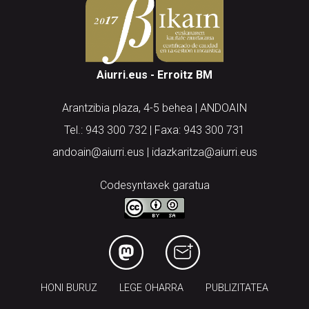
Aiurri.eus - Erroitz BM
Arantzibia plaza, 4-5 behea | ANDOAIN
Tel.: 943 300 732 | Faxa: 943 300 731
andoain@aiurri.eus | idazkaritza@aiurri.eus
Codesyntaxek garatua
HONI BURUZ
LEGE OHARRA
PUBLIZITATEA