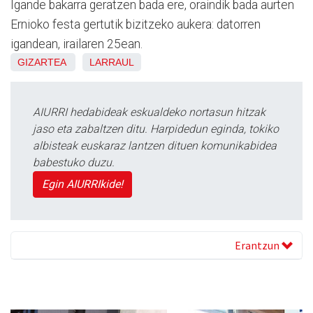
Igande bakarra geratzen bada ere, oraindik bada aurten
Ernioko festa gertutik bizitzeko aukera: datorren
igandean, irailaren 25ean.
GIZARTEA
LARRAUL
AIURRI hedabideak eskualdeko nortasun hitzak
jaso eta zabaltzen ditu. Harpidedun eginda, tokiko
albisteak euskaraz lantzen dituen komunikabidea
babestuko duzu.
Egin AIURRIkide!
Erantzun