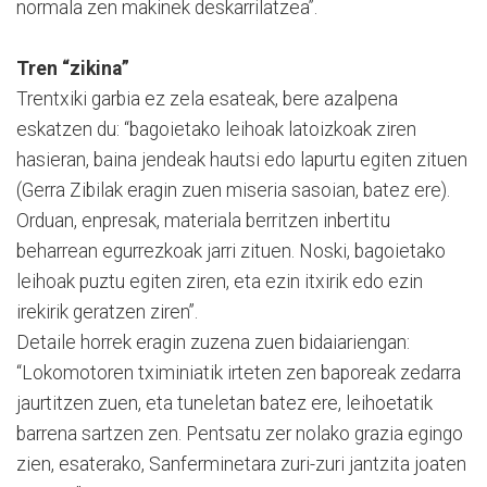
normala zen makinek deskarrilatzea”.
Tren “zikina”
Trentxiki garbia ez zela esateak, bere azalpena
eskatzen du: “bagoietako leihoak latoizkoak ziren
hasieran, baina jendeak hautsi edo lapurtu egiten zituen
(Gerra Zibilak eragin zuen miseria sasoian, batez ere).
Orduan, enpresak, materiala berritzen inbertitu
beharrean egurrezkoak jarri zituen. Noski, bagoietako
leihoak puztu egiten ziren, eta ezin itxirik edo ezin
irekirik geratzen ziren”.
Detaile horrek eragin zuzena zuen bidaiariengan:
“Lokomotoren tximiniatik irteten zen baporeak zedarra
jaurtitzen zuen, eta tuneletan batez ere, leihoetatik
barrena sartzen zen. Pentsatu zer nolako grazia egingo
zien, esaterako, Sanferminetara zuri-zuri jantzita joaten