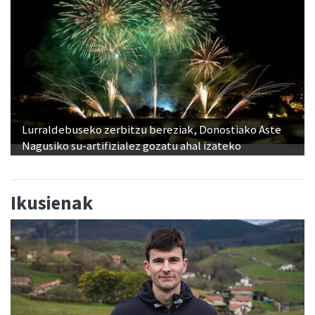
Lurraldebuseko zerbitzu bereziak, Donostiako Aste
Nagusiko su-artifizialez gozatu ahal izateko
Ikusienak