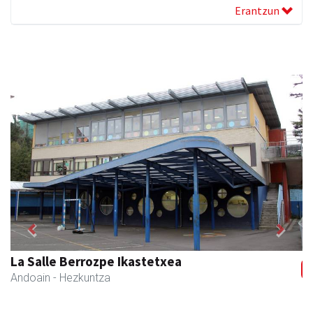
Erantzun
Previous
Next
La Salle Berrozpe Ikastetxea
Andoain
- Hezkuntza