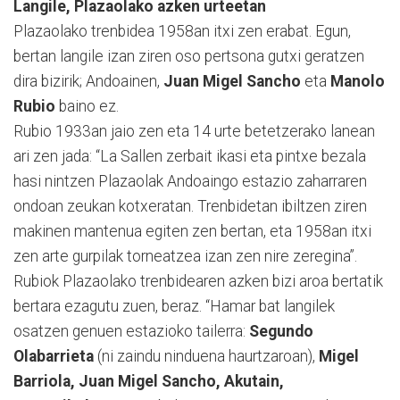
Langile, Plazaolako azken urteetan
Plazaolako trenbidea 1958an itxi zen erabat. Egun,
bertan langile izan ziren oso pertsona gutxi geratzen
dira bizirik; Andoainen,
Juan Migel Sancho
eta
Manolo
Rubio
baino ez.
Rubio 1933an jaio zen eta 14 urte betetzerako lanean
ari zen jada: “La Sallen zerbait ikasi eta pintxe bezala
hasi nintzen Plazaolak Andoaingo estazio zaharraren
ondoan zeukan kotxeratan. Trenbidetan ibiltzen ziren
makinen mantenua egiten zen bertan, eta 1958an itxi
zen arte gurpilak torneatzea izan zen nire zeregina”.
Rubiok Plazaolako trenbidearen azken bizi aroa bertatik
bertara ezagutu zuen, beraz. “Hamar bat langilek
osatzen genuen estazioko tailerra:
Segundo
Olabarrieta
(ni zaindu ninduena haurtzaroan),
Migel
Barriola, Juan Migel Sancho, Akutain,