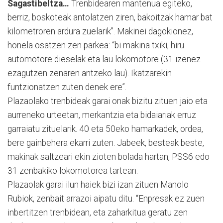
Sagastibeltza…
Trenbidearen mantenua egiteko,
berriz, boskoteak antolatzen ziren, bakoitzak hamar bat
kilometroren ardura zuelarik”. Makinei dagokionez,
honela osatzen zen parkea: “bi makina txiki, hiru
automotore dieselak eta lau lokomotore (31 izenez
ezagutzen zenaren antzeko lau). Ikatzarekin
funtzionatzen zuten denek ere”.
Plazaolako trenbideak garai onak bizitu zituen jaio eta
aurreneko urteetan, merkantzia eta bidaiariak erruz
garraiatu zituelarik. 40 eta 50eko hamarkadek, ordea,
bere gainbehera ekarri zuten. Jabeek, besteak beste,
makinak saltzeari ekin zioten bolada hartan, PSS6 edo
31 zenbakiko lokomotorea tartean.
Plazaolak garai ilun haiek bizi izan zituen Manolo
Rubiok, zenbait arrazoi aipatu ditu. “Enpresak ez zuen
inbertitzen trenbidean, eta zaharkitua geratu zen