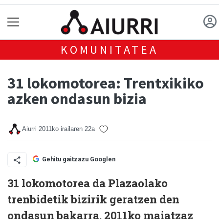
KOMUNITATEA
31 lokomotorea: Trentxikiko
azken ondasun bizia
Aiurri
2011ko irailaren 22a
Gehitu gaitzazu Googlen
31 lokomotorea da Plazaolako
trenbidetik bizirik geratzen den
ondasun bakarra. 2011ko maiatzaz