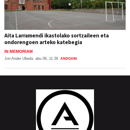
Aita Larramendi ikastolako sortzaileen eta
ondorengoen arteko katebegia
IN MEMORIAM
Jon Ander Ubeda
abu 06, 11:38
ANDOAIN