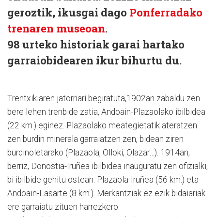
geroztik, ikusgai dago
Ponferradako
trenaren museoan
.
98 urteko historiak garai hartako
garraiobidearen ikur bihurtu du.
Trentxikiaren jatorriari begiratuta,1902an zabaldu zen
bere lehen trenbide zatia, Andoain-Plazaolako ibilbidea
(22 km.) eginez. Plazaolako meategietatik ateratzen
zen burdin minerala garraiatzen zen, bidean ziren
burdinoletarako (Plazaola, Olloki, Olazar…). 1914an,
berriz, Donostia-Iruñea ibilbidea inauguratu zen ofizialki,
bi ibilbide gehitu ostean: Plazaola-Iruñea (56 km.) eta
Andoain-Lasarte (8 km.). Merkantziak ez ezik bidaiariak
ere garraiatu zituen harrezkero.