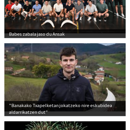
Babes zabala jaso du Ansak
"Banakako Txapelketan jokatzeko nire eskubidea
aldarrikatzen dut"