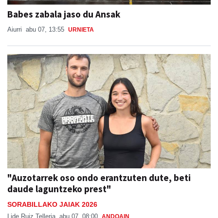
Babes zabala jaso du Ansak
Aiurri
abu 07, 13:55
URNIETA
"Auzotarrek oso ondo erantzuten dute, beti
daude laguntzeko prest"
SORABILLAKO JAIAK 2026
Lide Ruiz Telleria
abu 07, 08:00
ANDOAIN