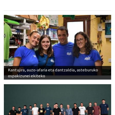
Kantujira, auzo-afaria eta dantzaldia, asteburuko
ospakizunei ekiteko