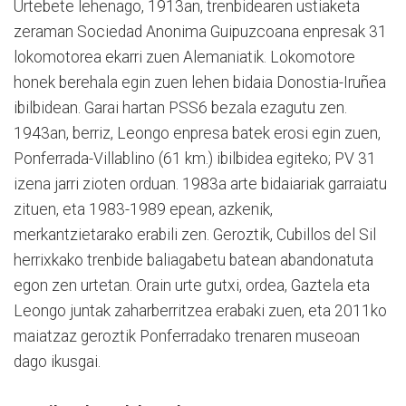
Urtebete lehenago, 1913an, trenbidearen ustiaketa
zeraman Sociedad Anonima Guipuzcoana enpresak 31
lokomotorea ekarri zuen Alemaniatik. Lokomotore
honek berehala egin zuen lehen bidaia Donostia-Iruñea
ibilbidean. Garai hartan PSS6 bezala ezagutu zen.
1943an, berriz, Leongo enpresa batek erosi egin zuen,
Ponferrada-Villablino (61 km.) ibilbidea egiteko; PV 31
izena jarri zioten orduan. 1983a arte bidaiariak garraiatu
zituen, eta 1983-1989 epean, azkenik,
merkantzietarako erabili zen. Geroztik, Cubillos del Sil
herrixkako trenbide baliagabetu batean abandonatuta
egon zen urtetan. Orain urte gutxi, ordea, Gaztela eta
Leongo juntak zaharberritzea erabaki zuen, eta 2011ko
maiatzaz geroztik Ponferradako trenaren museoan
dago ikusgai.