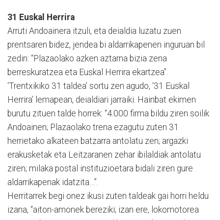
31 Euskal Herrira
Arruti Andoainera itzuli, eta deialdia luzatu zuen
prentsaren bidez, jendea bi aldarrikapenen inguruan bil
zedin: “Plazaolako azken aztarna bizia zena
berreskuratzea eta Euskal Herrira ekartzea”.
‘Trentxikiko 31 taldea’ sortu zen agudo, ‘31 Euskal
Herrira’ lemapean, deialdiari jarraiki. Hainbat ekimen
burutu zituen talde horrek: “4.000 firma bildu ziren soilik
Andoainen; Plazaolako trena ezagutu zuten 31
herrietako alkateen batzarra antolatu zen; argazki
erakusketak eta Leitzaranen zehar ibilaldiak antolatu
ziren; milaka postal instituzioetara bidali ziren gure
aldarrikapenak idatzita…”.
Herritarrek begi onez ikusi zuten taldeak gai horri heldu
izana, “aiton-amonek bereziki; izan ere, lokomotorea