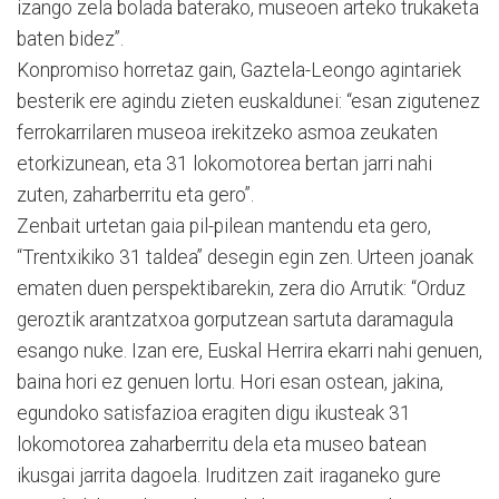
izango zela bolada baterako, museoen arteko trukaketa
baten bidez”.
Konpromiso horretaz gain, Gaztela-Leongo agintariek
besterik ere agindu zieten euskaldunei: “esan zigutenez
ferrokarrilaren museoa irekitzeko asmoa zeukaten
etorkizunean, eta 31 lokomotorea bertan jarri nahi
zuten, zaharberritu eta gero”.
Zenbait urtetan gaia pil-pilean mantendu eta gero,
“Trentxikiko 31 taldea” desegin egin zen. Urteen joanak
ematen duen perspektibarekin, zera dio Arrutik: “Orduz
geroztik arantzatxoa gorputzean sartuta daramagula
esango nuke. Izan ere, Euskal Herrira ekarri nahi genuen,
baina hori ez genuen lortu. Hori esan ostean, jakina,
egundoko satisfazioa eragiten digu ikusteak 31
lokomotorea zaharberritu dela eta museo batean
ikusgai jarrita dagoela. Iruditzen zait iraganeko gure