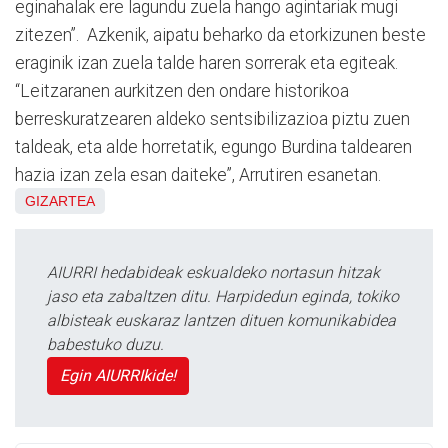
eginahalak ere lagundu zuela hango agintariak mugi
zitezen”. Azkenik, aipatu beharko da etorkizunen beste
eraginik izan zuela talde haren sorrerak eta egiteak.
“Leitzaranen aurkitzen den ondare historikoa
berreskuratzearen aldeko sentsibilizazioa piztu zuen
taldeak, eta alde horretatik, egungo Burdina taldearen
hazia izan zela esan daiteke”, Arrutiren esanetan.
GIZARTEA
AIURRI hedabideak eskualdeko nortasun hitzak
jaso eta zabaltzen ditu. Harpidedun eginda, tokiko
albisteak euskaraz lantzen dituen komunikabidea
babestuko duzu.
Egin AIURRIkide!