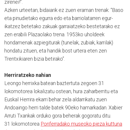
zirenei!”.
Azken urteetan, bidaiarik ez zuen eraman trenak: “Baso
eta pinudietako egurra edo eta barriolatarren egur-
ikatzez betetako zakuak garraiatzeko bestetarako ez
zen erabili Plazaolako trena. 1953ko uholdeek
hondamenak azpiegiturak (tunelak, zubiak, karrilak)
hondatu zituen, eta handik bost urtera eten zen
Trentxikiaren bizia betirako”.
Herriratzeko nahian
Leongo herrixka batean baztertuta zegoen 31
lokomotorea lokalizatu ostean, hura zaharberritu eta
Euskal Herrira ekarri behar zela aldarrikatu zuen
Andoaingo herri talde batek 90eko hamarkadan. Xabier
Arruti Txankak orduko gora beherak gogoratu ditu.
31 lokomotorea
Ponferradako museoko pieza kuttuna