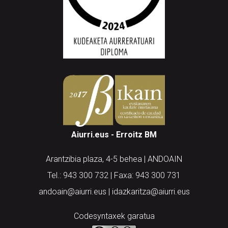
Aiurri.eus - Erroitz BM
Arantzibia plaza, 4-5 behea | ANDOAIN
Tel.: 943 300 732 | Faxa: 943 300 731
andoain@aiurri.eus | idazkaritza@aiurri.eus
Codesyntaxek garatua