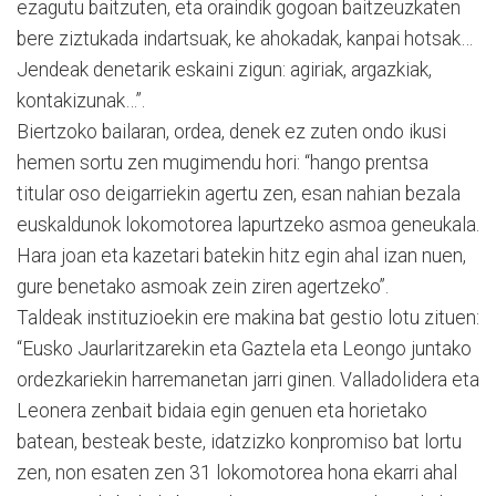
ezagutu baitzuten, eta oraindik gogoan baitzeuzkaten
bere ziztukada indartsuak, ke ahokadak, kanpai hotsak…
Jendeak denetarik eskaini zigun: agiriak, argazkiak,
kontakizunak…”.
Biertzoko bailaran, ordea, denek ez zuten ondo ikusi
hemen sortu zen mugimendu hori: “hango prentsa
titular oso deigarriekin agertu zen, esan nahian bezala
euskaldunok lokomotorea lapurtzeko asmoa geneukala.
Hara joan eta kazetari batekin hitz egin ahal izan nuen,
gure benetako asmoak zein ziren agertzeko”.
Taldeak instituzioekin ere makina bat gestio lotu zituen:
“Eusko Jaurlaritzarekin eta Gaztela eta Leongo juntako
ordezkariekin harremanetan jarri ginen. Valladolidera eta
Leonera zenbait bidaia egin genuen eta horietako
batean, besteak beste, idatzizko konpromiso bat lortu
zen, non esaten zen 31 lokomotorea hona ekarri ahal