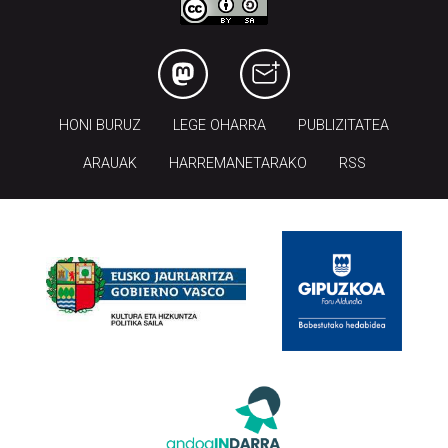
HONI BURUZ
LEGE OHARRA
PUBLIZITATEA
ARAUAK
HARREMANETARAKO
RSS