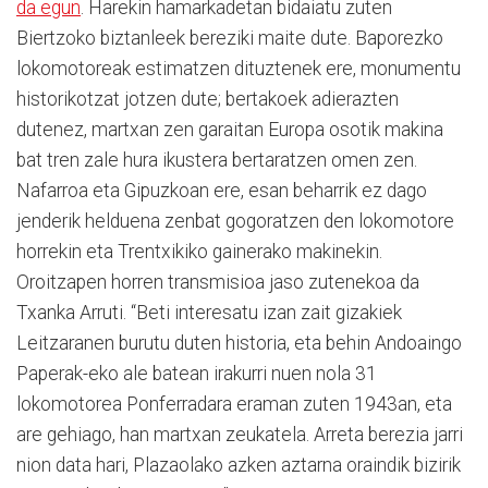
da egun
. Harekin hamarkadetan bidaiatu zuten
Biertzoko biztanleek bereziki maite dute. Baporezko
lokomotoreak estimatzen dituztenek ere, monumentu
historikotzat jotzen dute; bertakoek adierazten
dutenez, martxan zen garaitan Europa osotik makina
bat tren zale hura ikustera bertaratzen omen zen.
Nafarroa eta Gipuzkoan ere, esan beharrik ez dago
jenderik helduena zenbat gogoratzen den lokomotore
horrekin eta Trentxikiko gainerako makinekin.
Oroitzapen horren transmisioa jaso zutenekoa da
Txanka Arruti. “Beti interesatu izan zait gizakiek
Leitzaranen burutu duten historia, eta behin Andoaingo
Paperak-eko ale batean irakurri nuen nola 31
lokomotorea Ponferradara eraman zuten 1943an, eta
are gehiago, han martxan zeukatela. Arreta berezia jarri
nion data hari, Plazaolako azken aztarna oraindik bizirik