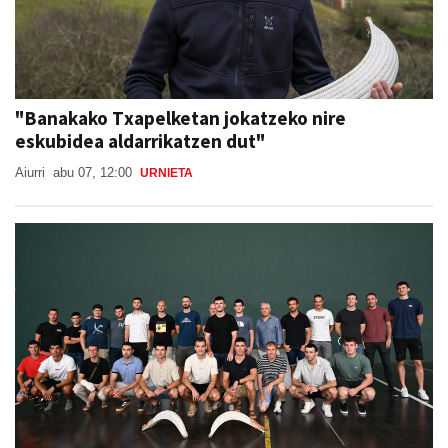
"Banakako Txapelketan jokatzeko nire
eskubidea aldarrikatzen dut"
Aiurri
abu 07, 12:00
URNIETA