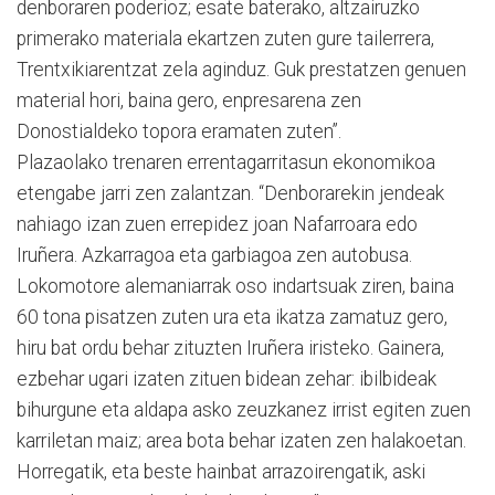
denboraren poderioz; esate baterako, altzairuzko
primerako materiala ekartzen zuten gure tailerrera,
Trentxikiarentzat zela aginduz. Guk prestatzen genuen
material hori, baina gero, enpresarena zen
Donostialdeko topora eramaten zuten”.
Plazaolako trenaren errentagarritasun ekonomikoa
etengabe jarri zen zalantzan. “Denborarekin jendeak
nahiago izan zuen errepidez joan Nafarroara edo
Iruñera. Azkarragoa eta garbiagoa zen autobusa.
Lokomotore alemaniarrak oso indartsuak ziren, baina
60 tona pisatzen zuten ura eta ikatza zamatuz gero,
hiru bat ordu behar zituzten Iruñera iristeko. Gainera,
ezbehar ugari izaten zituen bidean zehar: ibilbideak
bihurgune eta aldapa asko zeuzkanez irrist egiten zuen
karriletan maiz; area bota behar izaten zen halakoetan.
Horregatik, eta beste hainbat arrazoirengatik, aski