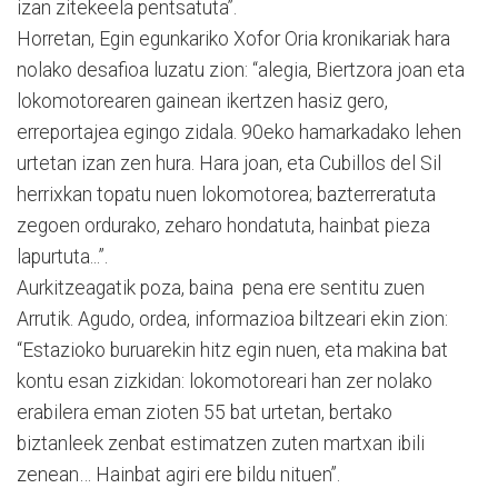
izan zitekeela pentsatuta”.
Horretan, Egin egunkariko Xofor Oria kronikariak hara
nolako desafioa luzatu zion: “alegia, Biertzora joan eta
lokomotorearen gainean ikertzen hasiz gero,
erreportajea egingo zidala. 90eko hamarkadako lehen
urtetan izan zen hura. Hara joan, eta Cubillos del Sil
herrixkan topatu nuen lokomotorea; bazterreratuta
zegoen ordurako, zeharo hondatuta, hainbat pieza
lapurtuta...”.
Aurkitzeagatik poza, baina pena ere sentitu zuen
Arrutik. Agudo, ordea, informazioa biltzeari ekin zion:
“Estazioko buruarekin hitz egin nuen, eta makina bat
kontu esan zizkidan: lokomotoreari han zer nolako
erabilera eman zioten 55 bat urtetan, bertako
biztanleek zenbat estimatzen zuten martxan ibili
zenean… Hainbat agiri ere bildu nituen”.