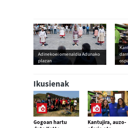
Kant
Adinekoei omenaldia Adunako
dan
plazan
osp
Ikusienak
Gogoan hartu
Kantujira, auzo-