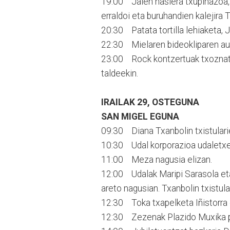
19:00 Jaien hasiera txupinazoa, 
erraldoi eta buruhandien kalejira 
20:30 Patata tortilla lehiaketa, 
22:30 Mielaren bideokliparen au
23:00 Rock kontzertuak txoznata
taldeekin.
IRAILAK 29, OSTEGUNA
SAN MIGEL EGUNA
09:30 Diana Txanbolin txistulari
10:30 Udal korporazioa udaletxet
11:00 Meza nagusia elizan.
12:00 Udalak Maripi Sarasola eta
areto nagusian. Txanbolin txistul
12:30 Toka txapelketa Iñistorra 
12:30 Zezenak Plazido Muxika 