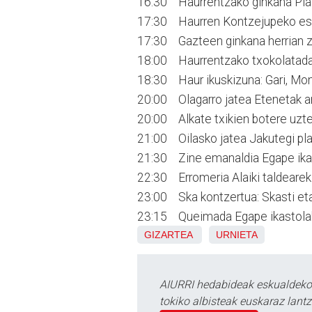
16:30 Haurrentzako ginkana Plazi
17:30 Haurren Kontzejupeko esku
17:30 Gazteen ginkana herrian z
18:00 Haurrentzako txokolatada 
18:30 Haur ikuskizuna: Gari, Mon
20:00 Olagarro jatea Etenetak an
20:00 Alkate txikien botere uzt
21:00 Oilasko jatea Jakutegi pla
21:30 Zine emanaldia Egape ikast
22:30 Erromeria Alaiki taldeare
23:00 Ska kontzertua: Skasti eta 
23:15 Queimada Egape ikastolako
GIZARTEA
URNIETA
AIURRI hedabideak eskualdeko n
tokiko albisteak euskaraz lan