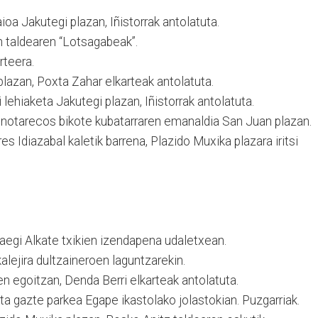
a Jakutegi plazan, Iñistorrak antolatuta.
 taldearen “Lotsagabeak”.
rteera.
azan, Poxta Zahar elkarteak antolatuta.
 lehiaketa Jakutegi plazan, Iñistorrak antolatuta.
otarecos bikote kubatarraren emanaldia San Juan plazan.
 Idiazabal kaletik barrena, Plazido Muxika plazara iritsi
egi Alkate txikien izendapena udaletxean.
lejira dultzaineroen laguntzarekin.
n egoitzan, Denda Berri elkarteak antolatuta.
ta gazte parkea Egape ikastolako jolastokian. Puzgarriak.