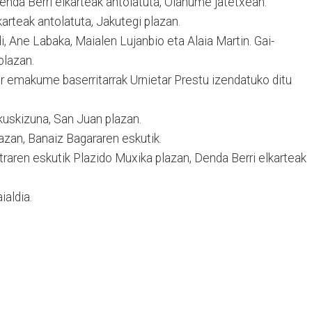
nda Berri elkarteak antolatuta, Oianume jatetxean.
karteak antolatuta, Jakutegi plazan.
 Ane Labaka, Maialen Lujanbio eta Alaia Martin. Gai-
plazan.
ar emakume baserritarrak Urnietar Prestu izendatuko ditu
ikuskizuna, San Juan plazan.
zan, Banaiz Bagararen eskutik.
raren eskutik Plazido Muxika plazan, Denda Berri elkarteak
ialdia.