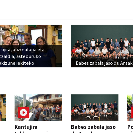
ujira, auzo-afaria eta
tzaldia, asteburuko
akizunei ekiteko
Babes zabala jaso du Ansak
Kantujira
Babes zabala jaso
P