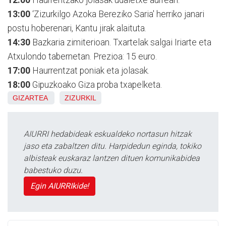
13:00
‘Zizurkilgo Azoka Bereziko Saria' herriko janari
postu hoberenari, Kantu jirak alaituta.
14:30
Bazkaria zimiterioan. Txartelak salgai Iriarte eta
Atxulondo tabernetan. Prezioa: 15 euro.
17:00
Haurrentzat poniak eta jolasak.
18:00
Gipuzkoako Giza proba txapelketa.
GIZARTEA
ZIZURKIL
AIURRI hedabideak eskualdeko nortasun hitzak
jaso eta zabaltzen ditu. Harpidedun eginda, tokiko
albisteak euskaraz lantzen dituen komunikabidea
babestuko duzu.
Egin AIURRIkide!