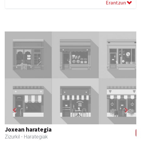
Erantzun
Previous
Next
Joxean harategia
Zizurkil
- Harategiak