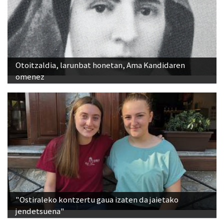
Otoitzaldia, larunbat honetan, Ama Kandidaren
omenez
"Ostiraleko kontzertu gaua izaten da jaietako
jendetsuena"