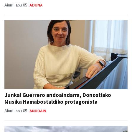
Aiurri
abu 05
ADUNA
Junkal Guerrero andoaindarra, Donostiako
Musika Hamabostaldiko protagonista
Aiurri
abu 05
ANDOAIN