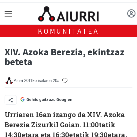
KOMUNITATEA
XIV. Azoka Berezia, ekintzaz
beteta
Aiurri
2011ko irailaren 20a
Gehitu gaitzazu Googlen
Urriaren 16an izango da XIV. Azoka
Berezia Zizurkil Goian. 11:00tatik
14:30etara eta 16:30etatik 19:30etara,