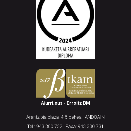
Aiurri.eus - Erroitz BM
Arantzibia plaza, 4-5 behea | ANDOAIN
Tel.: 943 300 732 | Faxa: 943 300 731