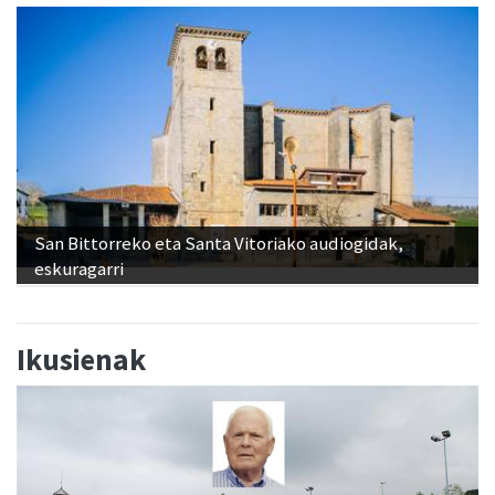
San Bittorreko eta Santa Vitoriako audiogidak,
eskuragarri
Ikusienak