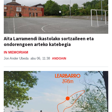
Aita Larramendi ikastolako sortzaileen eta
ondorengoen arteko katebegia
IN MEMORIAM
Jon Ander Ubeda
abu 06, 11:38
ANDOAIN