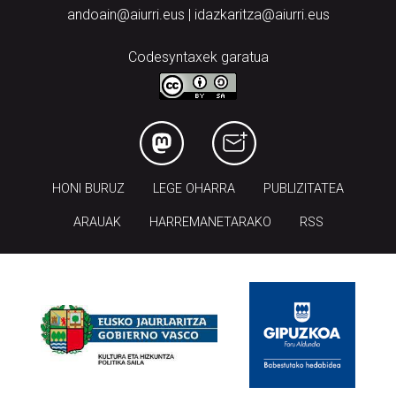
andoain@aiurri.eus | idazkaritza@aiurri.eus
Codesyntaxek garatua
HONI BURUZ
LEGE OHARRA
PUBLIZITATEA
ARAUAK
HARREMANETARAKO
RSS