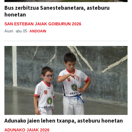
Bus zerbitzua Sanestebanetara, asteburu
honetan
SAN ESTEBAN JAIAK GOIBURUN 2026
Aiurri
abu 05
ANDOAIN
Adunako jaien lehen txanpa, asteburu honetan
ADUNAKO JAIAK 2026