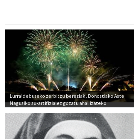
Lurraldebuseko zerbitzu bereziak, Donostiako Aste
Nagusiko su-artifizialez gozatu ahal izateko