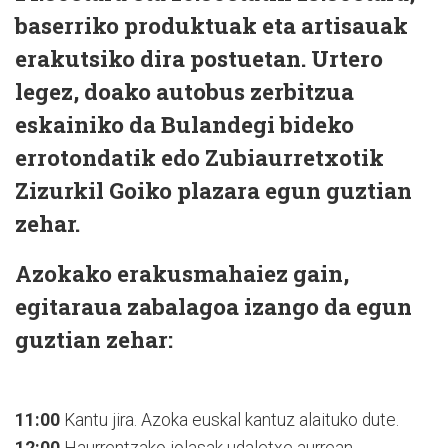
baserriko produktuak eta artisauak
erakutsiko dira postuetan. Urtero
legez, doako autobus zerbitzua
eskainiko da Bulandegi bideko
errotondatik edo Zubiaurretxotik
Zizurkil Goiko plazara egun guztian
zehar.
Azokako erakusmahaiez gain,
egitaraua zabalagoa izango da egun
guztian zehar:
11:00
Kantu jira. Azoka euskal kantuz alaituko dute.
12:00
Haurrentzako jolasak udaletxe aurrean.