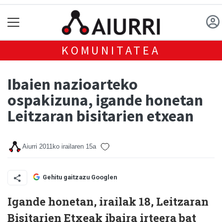
KOMUNITATEA
Ibaien nazioarteko
ospakizuna, igande honetan
Leitzaran bisitarien etxean
Aiurri
2011ko irailaren 15a
Gehitu gaitzazu Googlen
Igande honetan, irailak 18, Leitzaran
Bisitarien Etxeak ibaira irteera bat