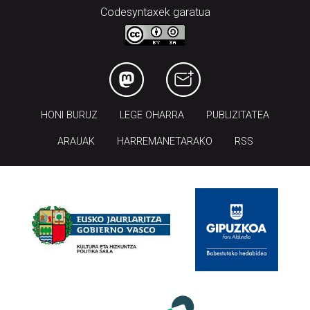
Codesyntaxek garatua
HONI BURUZ
LEGE OHARRA
PUBLIZITATEA
ARAUAK
HARREMANETARAKO
RSS