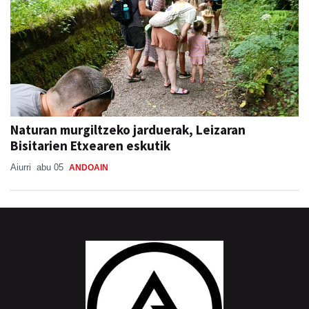
Naturan murgiltzeko jarduerak, Leizaran
Bisitarien Etxearen eskutik
Aiurri
abu 05
ANDOAIN