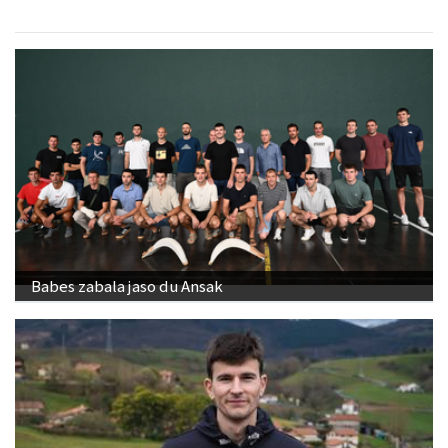
Babes zabala jaso du Ansak