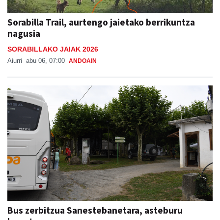
Sorabilla Trail, aurtengo jaietako berrikuntza
nagusia
SORABILLAKO JAIAK 2026
Aiurri
abu 06, 07:00
ANDOAIN
Bus zerbitzua Sanestebanetara, asteburu