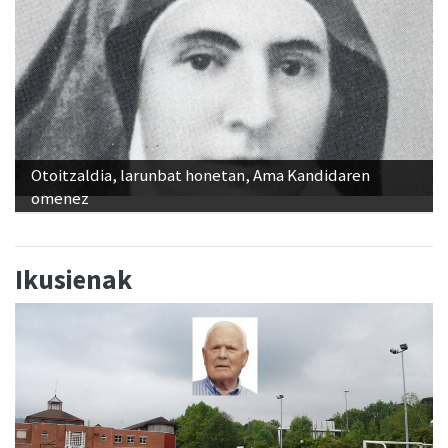
Otoitzaldia, larunbat honetan, Ama Kandidaren
omenez
Ikusienak