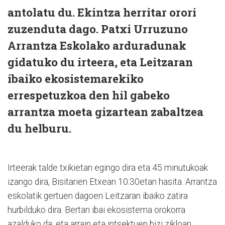
antolatu du. Ekintza herritar orori
zuzenduta dago. Patxi Urruzuno
Arrantza Eskolako arduradunak
gidatuko du irteera, eta Leitzaran
ibaiko ekosistemarekiko
errespetuzkoa den hil gabeko
arrantza moeta gizartean zabaltzea
du helburu.
Irteerak talde txikietan egingo dira eta 45 minutukoak
izango dira, Bisitarien Etxean 10:30etan hasita. Arrantza
eskolatik gertuen dagoen Leitzaran ibaiko zatira
hurbilduko dira. Bertan ibai ekosistema orokorra
azalduko da, eta arrain eta intsektuen bizi zikloan