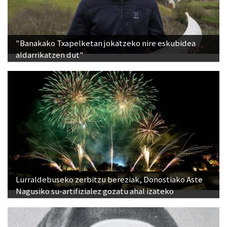
"Banakako Txapelketan jokatzeko nire eskubidea
aldarrikatzen dut"
Lurraldebuseko zerbitzu bereziak, Donostiako Aste
Nagusiko su-artifizialez gozatu ahal izateko