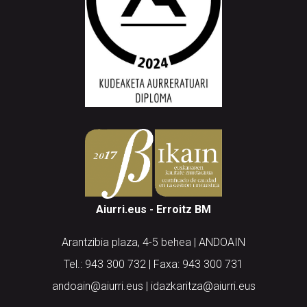
Aiurri.eus - Erroitz BM
Arantzibia plaza, 4-5 behea | ANDOAIN
Tel.: 943 300 732 | Faxa: 943 300 731
andoain@aiurri.eus | idazkaritza@aiurri.eus