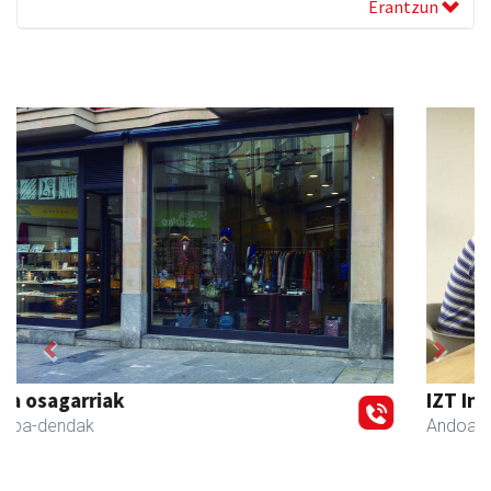
Erantzun
Previous
Next
IZT Informatika Zerbitzu Integrala
Andoain
- IKT