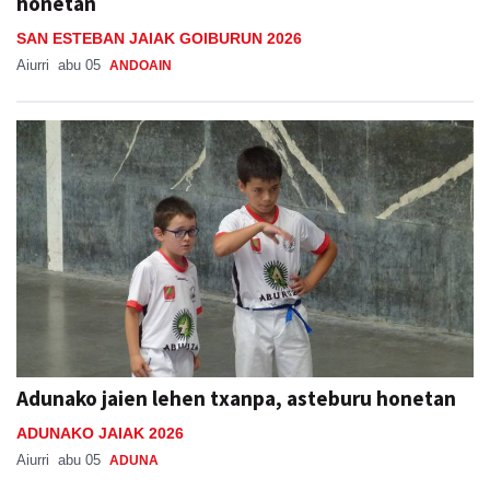
honetan
SAN ESTEBAN JAIAK GOIBURUN 2026
Aiurri
abu 05
ANDOAIN
Adunako jaien lehen txanpa, asteburu honetan
ADUNAKO JAIAK 2026
Aiurri
abu 05
ADUNA