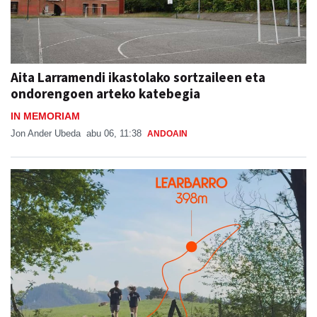
Aita Larramendi ikastolako sortzaileen eta
ondorengoen arteko katebegia
IN MEMORIAM
Jon Ander Ubeda
abu 06, 11:38
ANDOAIN