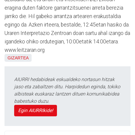
eragina duten faktore garrantzitsuenei arreta berezia
jarriko die. Hil gabeko arrantza artearen erakustaldia
egingo da. Azken irteera, bestalde, 12:45etan hasiko da.
Uraren Interpretazio Zentroan doan sartu ahal izango da
igandeko ohiko ordutegian, 10:00etatik 14:00etara.
www.leitzaran.org
GIZARTEA
AIURRI hedabideak eskualdeko nortasun hitzak
jaso eta zabaltzen ditu. Harpidedun eginda, tokiko
albisteak euskaraz lantzen dituen komunikabidea
babestuko duzu.
Egin AIURRIkide!