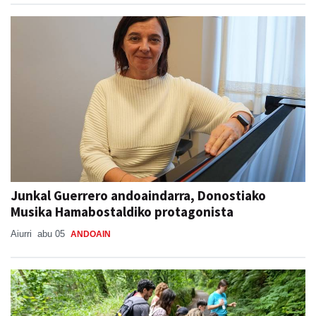
Junkal Guerrero andoaindarra, Donostiako
Musika Hamabostaldiko protagonista
Aiurri
abu 05
ANDOAIN