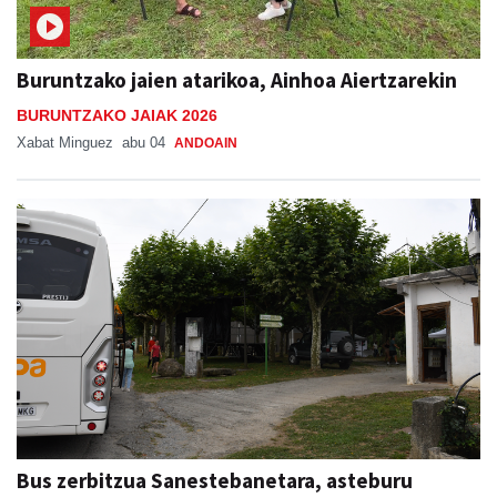
Buruntzako jaien atarikoa, Ainhoa Aiertzarekin
BURUNTZAKO JAIAK 2026
Xabat Minguez
abu 04
ANDOAIN
Bus zerbitzua Sanestebanetara, asteburu