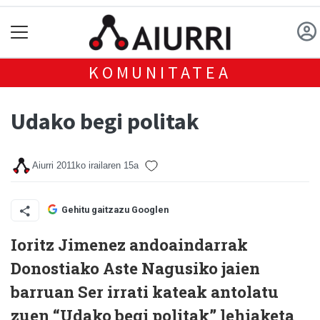
KOMUNITATEA
Udako begi politak
Aiurri
2011ko irailaren 15a
Gehitu gaitzazu Googlen
Ioritz Jimenez andoaindarrak
Donostiako Aste Nagusiko jaien
barruan Ser irrati kateak antolatu
zuen “Udako begi politak” lehiaketa