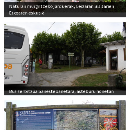
Naturan murgiltzeko jarduerak, Leizaran Bisitarien
Etxearen eskutik
Bus zerbitzua Sanestebanetara, asteburu honetan