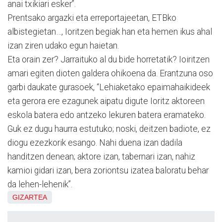
anai txikiari esker”.
Prentsako argazki eta erreportajeetan, ETBko
albistegietan…, Ioritzen begiak han eta hemen ikus ahal
izan ziren udako egun haietan.
Eta orain zer? Jarraituko al du bide horretatik? Ioiritzen
amari egiten dioten galdera ohikoena da. Erantzuna oso
garbi daukate gurasoek, “Lehiaketako epaimahaikideek
eta gerora ere ezagunek aipatu digute Ioritz aktoreen
eskola batera edo antzeko lekuren batera eramateko.
Guk ez dugu haurra estutuko; noski, deitzen badiote, ez
diogu ezezkorik esango. Nahi duena izan dadila
handitzen denean; aktore izan, tabernari izan, nahiz
kamioi gidari izan, bera zoriontsu izatea baloratu behar
da lehen-lehenik”.
GIZARTEA