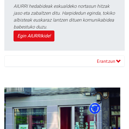
AIURRI hedabideak eskualdeko nortasun hitzak
jaso eta zabaltzen ditu. Harpidedun eginda, tokiko
albisteak euskaraz lantzen dituen komunikabidea
babestuko duzu.
Egin AIURRIkide!
Erantzun