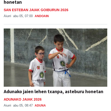
honetan
SAN ESTEBAN JAIAK GOIBURUN 2026
Aiurri
abu 05, 07:00
ANDOAIN
Adunako jaien lehen txanpa, asteburu honetan
ADUNAKO JAIAK 2026
Aiurri
abu 05, 08:47
ADUNA