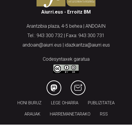
Aiurri.eus - Erroitz BM
Arantzibia plaza, 4-5 behea | ANDOAIN
Tel.: 943 300 732 | Faxa: 943 300 731
andoain@aiurri.eus | idazkaritza@aiurri.eus
Codesyntaxek garatua
HONI BURUZ
LEGE OHARRA
PUBLIZITATEA
ARAUAK
HARREMANETARAKO
RSS