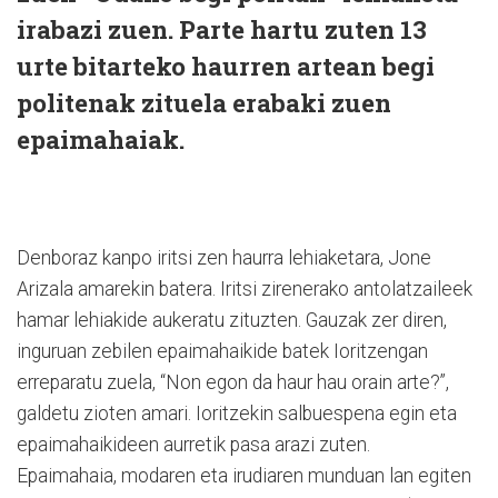
irabazi zuen. Parte hartu zuten 13
urte bitarteko haurren artean begi
politenak zituela erabaki zuen
epaimahaiak.
Denboraz kanpo iritsi zen haurra lehiaketara, Jone
Arizala amarekin batera. Iritsi zirenerako antolatzaileek
hamar lehiakide aukeratu zituzten. Gauzak zer diren,
inguruan zebilen epaimahaikide batek Ioritzengan
erreparatu zuela, “Non egon da haur hau orain arte?”,
galdetu zioten amari. Ioritzekin salbuespena egin eta
epaimahaikideen aurretik pasa arazi zuten.
Epaimahaia, modaren eta irudiaren munduan lan egiten