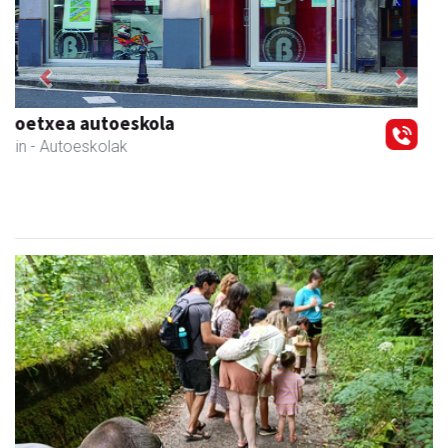
Previous
Next
Lur fisioterapia eta pilates zentroa
Andoain
- Fisioterapia