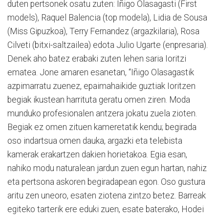
duten pertsonek osatu zuten: Iñigo Olasagasti (First
models), Raquel Balencia (top modela), Lidia de Sousa
(Miss Gipuzkoa), Terry Fernandez (argazkilaria), Rosa
Cilveti (bitxi-saltzailea) edota Julio Ugarte (enpresaria).
Denek aho batez erabaki zuten lehen saria Ioritzi
ematea. Jone amaren esanetan, “Iñigo Olasagastik
azpimarratu zuenez, epaimahaikide guztiak Ioritzen
begiak ikustean harrituta geratu omen ziren. Moda
munduko profesionalen antzera jokatu zuela zioten.
Begiak ez omen zituen kameretatik kendu; begirada
oso indartsua omen dauka, argazki eta telebista
kamerak erakartzen dakien horietakoa. Egia esan,
nahiko modu naturalean jardun zuen egun hartan, nahiz
eta pertsona askoren begiradapean egon. Oso gustura
aritu zen uneoro, esaten ziotena zintzo betez. Barreak
egiteko tarterik ere eduki zuen, esate baterako, Hodei