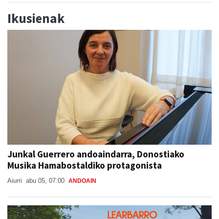
Ikusienak
Junkal Guerrero andoaindarra, Donostiako
Musika Hamabostaldiko protagonista
Aiurri
abu 05, 07:00
ANDOAIN