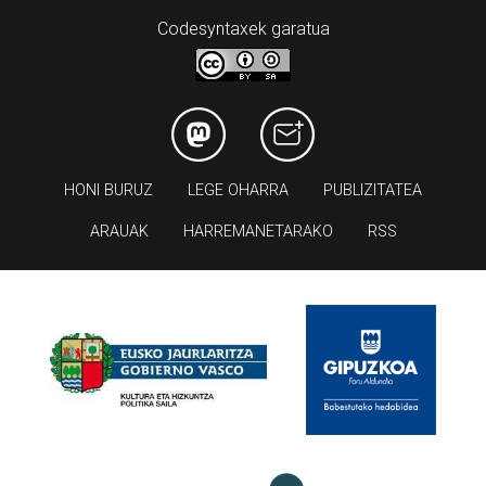
Codesyntaxek garatua
HONI BURUZ
LEGE OHARRA
PUBLIZITATEA
ARAUAK
HARREMANETARAKO
RSS