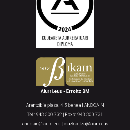
Aiurri.eus - Erroitz BM
Arantzibia plaza, 4-5 behea | ANDOAIN
Tel.: 943 300 732 | Faxa: 943 300 731
andoain@aiurri.eus | idazkaritza@aiurri.eus