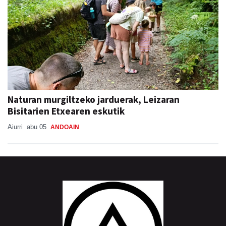
Naturan murgiltzeko jarduerak, Leizaran
Bisitarien Etxearen eskutik
Aiurri
abu 05
ANDOAIN