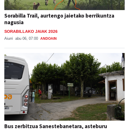
Sorabilla Trail, aurtengo jaietako berrikuntza
nagusia
SORABILLAKO JAIAK 2026
Aiurri
abu 06, 07:00
ANDOAIN
Bus zerbitzua Sanestebanetara, asteburu