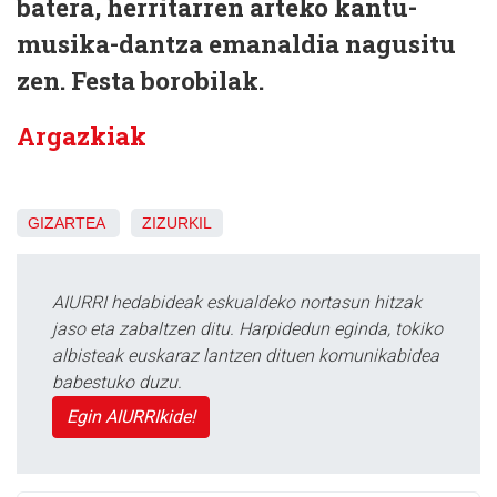
batera, herritarren arteko kantu-
musika-dantza emanaldia nagusitu
zen. Festa borobilak.
Argazkiak
GIZARTEA
ZIZURKIL
AIURRI hedabideak eskualdeko nortasun hitzak
jaso eta zabaltzen ditu. Harpidedun eginda, tokiko
albisteak euskaraz lantzen dituen komunikabidea
babestuko duzu.
Egin AIURRIkide!