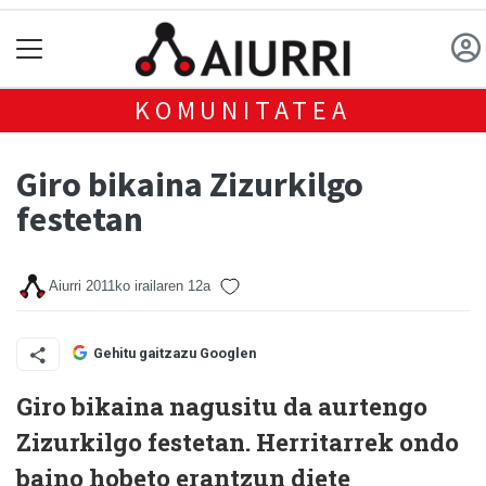
KOMUNITATEA
Giro bikaina Zizurkilgo
festetan
Aiurri
2011ko irailaren 12a
Gehitu gaitzazu Googlen
Giro bikaina nagusitu da aurtengo
Zizurkilgo festetan. Herritarrek ondo
baino hobeto erantzun diete