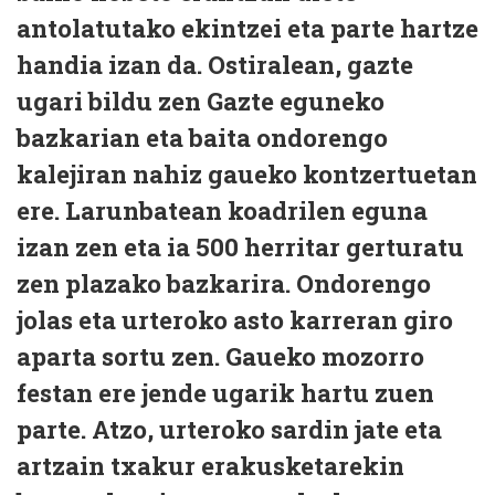
antolatutako ekintzei eta parte hartze
handia izan da. Ostiralean, gazte
ugari bildu zen Gazte eguneko
bazkarian eta baita ondorengo
kalejiran nahiz gaueko kontzertuetan
ere. Larunbatean koadrilen eguna
izan zen eta ia 500 herritar gerturatu
zen plazako bazkarira. Ondorengo
jolas eta urteroko asto karreran giro
aparta sortu zen. Gaueko mozorro
festan ere jende ugarik hartu zuen
parte. Atzo, urteroko sardin jate eta
artzain txakur erakusketarekin