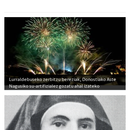
Lurraldebuseko zerbitzu bereziak, Donostiako Aste
Nagusiko su-artifizialez gozatu ahal izateko