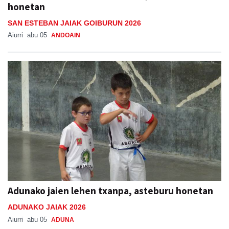
honetan
SAN ESTEBAN JAIAK GOIBURUN 2026
Aiurri
abu 05
ANDOAIN
Adunako jaien lehen txanpa, asteburu honetan
ADUNAKO JAIAK 2026
Aiurri
abu 05
ADUNA