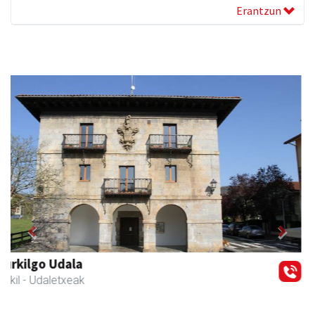
Erantzun
Previous
Next
Zubimusu Ikastola
Zizurkil
- Hezkuntza