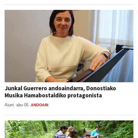
Junkal Guerrero andoaindarra, Donostiako
Musika Hamabostaldiko protagonista
Aiurri
abu 05
ANDOAIN