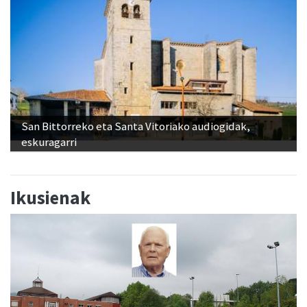
San Bittorreko eta Santa Vitoriako audiogidak,
eskuragarri
Ikusienak