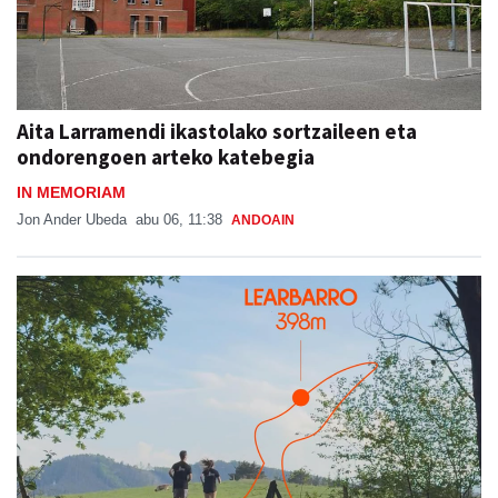
Aita Larramendi ikastolako sortzaileen eta
ondorengoen arteko katebegia
IN MEMORIAM
Jon Ander Ubeda
abu 06, 11:38
ANDOAIN