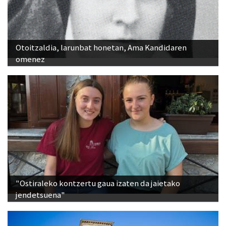
Otoitzaldia, larunbat honetan, Ama Kandidaren
omenez
"Ostiraleko kontzertu gaua izaten da jaietako
jendetsuena"