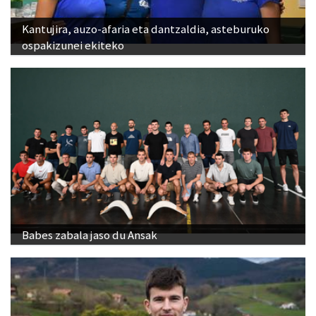
Kantujira, auzo-afaria eta dantzaldia, asteburuko
ospakizunei ekiteko
Babes zabala jaso du Ansak