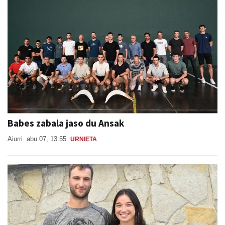
Babes zabala jaso du Ansak
Aiurri
abu 07, 13:55
URNIETA