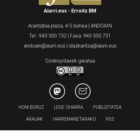
Aiurri.eus - Erroitz BM
Arantzibia plaza, 4-5 behea | ANDOAIN
Tel.: 943 300 732 | Faxa: 943 300 731
andoain@aiurri.eus | idazkaritza@aiurri.eus
Codesyntaxek garatua
HONI BURUZ
LEGE OHARRA
PUBLIZITATEA
ARAUAK
HARREMANETARAKO
RSS