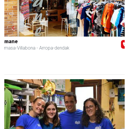
Previous
Next
Transportes Lakunza
Asteasu
- Garraioak