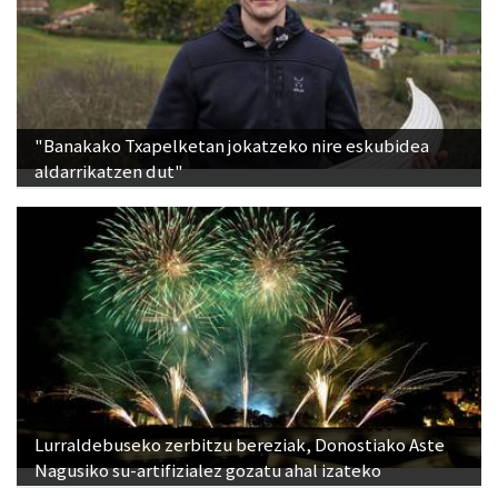
"Banakako Txapelketan jokatzeko nire eskubidea
aldarrikatzen dut"
Lurraldebuseko zerbitzu bereziak, Donostiako Aste
Nagusiko su-artifizialez gozatu ahal izateko