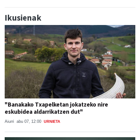
Ikusienak
"Banakako Txapelketan jokatzeko nire
eskubidea aldarrikatzen dut"
Aiurri
abu 07, 12:00
URNIETA