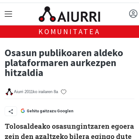
KOMUNITATEA
Osasun publikoaren aldeko
plataformaren aurkezpen
hitzaldia
Aiurri
2011ko irailaren 8a
Gehitu gaitzazu Googlen
Tolosaldeako osasungintzaren egoera
zein den azaltzeko bilera egingo dute