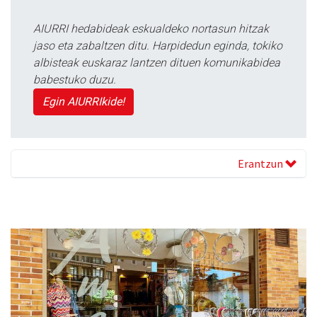
AIURRI hedabideak eskualdeko nortasun hitzak
jaso eta zabaltzen ditu. Harpidedun eginda, tokiko
albisteak euskaraz lantzen dituen komunikabidea
babestuko duzu.
Egin AIURRIkide!
Erantzun