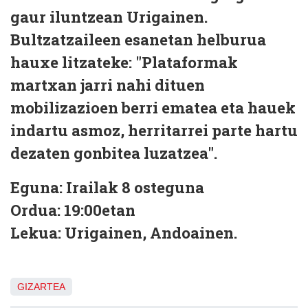
gaur iluntzean Urigainen.
Bultzatzaileen esanetan helburua
hauxe litzateke: "Plataformak
martxan jarri nahi dituen
mobilizazioen berri ematea eta hauek
indartu asmoz, herritarrei parte hartu
dezaten gonbitea luzatzea".
Eguna: Irailak 8 osteguna
Ordua: 19:00etan
Lekua: Urigainen, Andoainen.
GIZARTEA