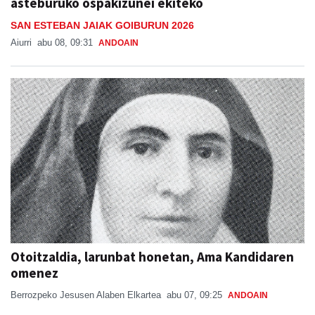
asteburuko ospakizunei ekiteko
SAN ESTEBAN JAIAK GOIBURUN 2026
Aiurri
abu 08, 09:31
ANDOAIN
Otoitzaldia, larunbat honetan, Ama Kandidaren
omenez
Berrozpeko Jesusen Alaben Elkartea
abu 07, 09:25
ANDOAIN