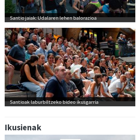
Santio jaiak: Udalaren lehen balorazioa
Santioak laburbiltzeko bideo ikusgarria
Ikusienak