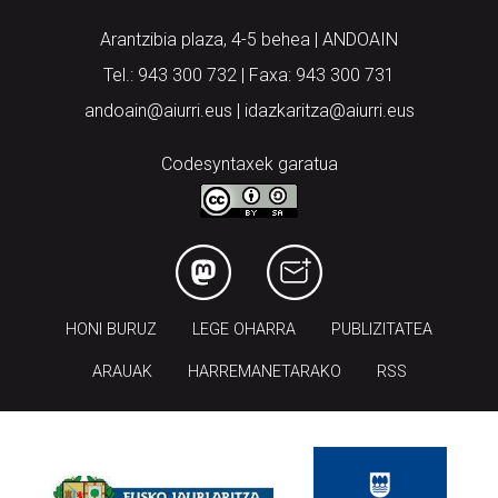
Arantzibia plaza, 4-5 behea | ANDOAIN
Tel.: 943 300 732 | Faxa: 943 300 731
andoain@aiurri.eus | idazkaritza@aiurri.eus
Codesyntaxek garatua
HONI BURUZ
LEGE OHARRA
PUBLIZITATEA
ARAUAK
HARREMANETARAKO
RSS