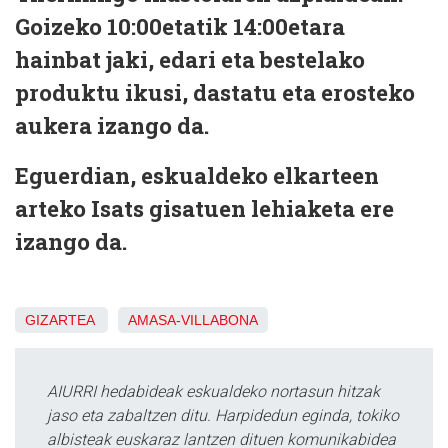
Goizeko 10:00etatik 14:00etara
hainbat jaki, edari eta bestelako
produktu ikusi, dastatu eta erosteko
aukera izango da.
Eguerdian, eskualdeko elkarteen
arteko Isats gisatuen lehiaketa ere
izango da.
GIZARTEA
AMASA-VILLABONA
AIURRI hedabideak eskualdeko nortasun hitzak
jaso eta zabaltzen ditu. Harpidedun eginda, tokiko
albisteak euskaraz lantzen dituen komunikabidea