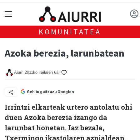
KOMUNITATEA
Azoka berezia, larunbatean
Aiurri
2011ko irailaren 6a
Gehitu gaitzazu Googlen
Irrintzi elkarteak urtero antolatu ohi
duen Azoka berezia izango da
larunbat honetan. Iaz bezala,
Txermingo ikastolaren azpialdean.