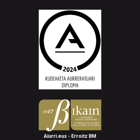
Aiurri.eus - Erroitz BM