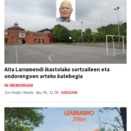
Aita Larramendi ikastolako sortzaileen eta
ondorengoen arteko katebegia
IN MEMORIAM
Jon Ander Ubeda
abu 06, 11:38
ANDOAIN