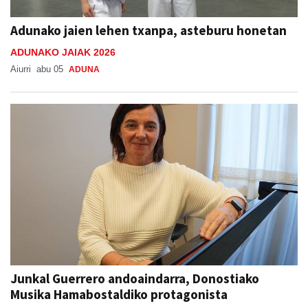
Adunako jaien lehen txanpa, asteburu honetan
ADUNAKO JAIAK 2026
Aiurri
abu 05
ADUNA
Junkal Guerrero andoaindarra, Donostiako
Musika Hamabostaldiko protagonista