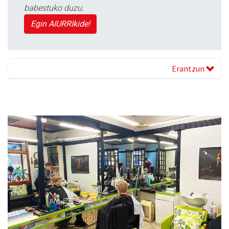
babestuko duzu.
Egin AIURRIkide!
Erantzun