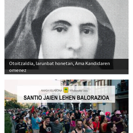
Otoitzaldia, larunbat honetan, Ama Kandidaren
omenez