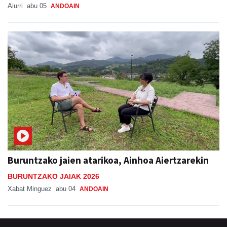
Aiurri
abu 05
ANDOAIN
Buruntzako jaien atarikoa, Ainhoa Aiertzarekin
BURUNTZAKO JAIAK 2026
Xabat Minguez
abu 04
ANDOAIN