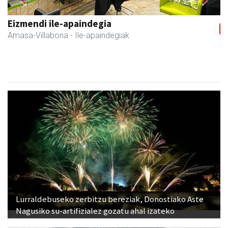
Previous
Next
Zubimusu Ikastola
Amasa-Villabona
- Hezkuntza
Lurraldebuseko zerbitzu bereziak, Donostiako Aste
Nagusiko su-artifizialez gozatu ahal izateko