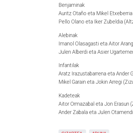
Benjaminak
Auritz Otaño eta Mikel Etxeberr
Pello Olano eta Iker Zubeldia (A
Alebinak
Imanol Olasagasti eta Aitor Ara
Julen Alberdi eta Asier Ugarteme
Infantilak
Aratz Irazustabarrena eta Ander 
Mikel Garain eta Jokin Arregi (Zi
Kadeteak
Aitor Ormazabal eta Jon Erasun 
Ander Zabala eta Julen Otamen