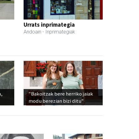
Urrats inprimategia
Andoain
- Inprimategiak
a,
"Bakoitzak bere herriko jaiak
modu berezian bizi ditu"