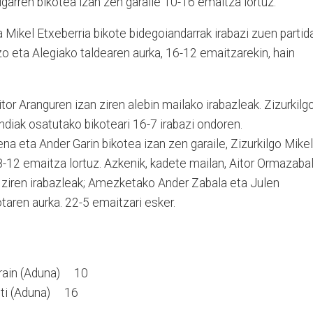
igarren bikotea izan zen garaile 10-16 emaitza lortuz.
 Mikel Etxeberria bikote bidegoiandarrak irabazi zuen partid
tzo eta Alegiako taldearen aurka, 16-12 emaitzarekin, hain
or Aranguren izan ziren alebin mailako irabazleak. Zizurkilg
diak osatutako bikoteari 16-7 irabazi ondoren.
rena eta Ander Garin bikotea izan zen garaile, Zizurkilgo Mikel
18-12 emaitza lortuz. Azkenik, kadete mailan, Aitor Ormazaba
n ziren irabazleak; Amezketako Ander Zabala eta Julen
aren aurka. 22-5 emaitzari esker.
arain (Aduna) 10
sti (Aduna) 16