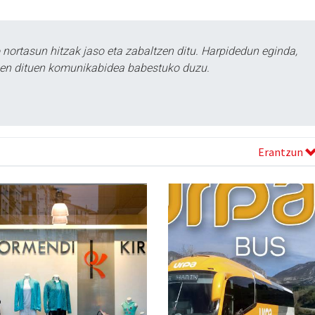
ortasun hitzak jaso eta zabaltzen ditu. Harpidedun eginda,
tzen dituen komunikabidea babestuko duzu.
Erantzun