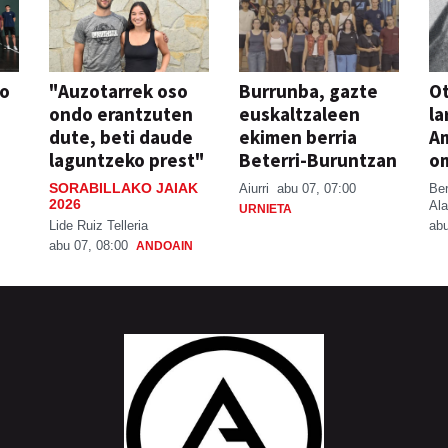
so
"Auzotarrek oso
Burrunba, gazte
Ot
ondo erantzuten
euskaltzaleen
la
dute, beti daude
ekimen berria
A
laguntzeko prest"
Beterri-Buruntzan
o
SORABILLAKO JAIAK
Aiurri
abu 07, 07:00
Be
2026
Ala
URNIETA
Lide Ruiz Telleria
abu
abu 07, 08:00
ANDOAIN