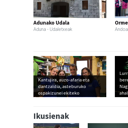
Adunako Udala
Ormen
Aduna
- Udaletxeak
Andoa
Lur
Kantujira, auzo-afaria eta
ber
dantzaldia, asteburuko
Nagu
ospakizunei ekiteko
ahal
Ikusienak