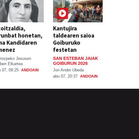
oitzaldia,
Kantujira
runbat honetan,
taldearen saioa
ma Kandidaren
Goiburuko
menez
festetan
SAN ESTEBAN JAIAK
rrozpeko Jesusen
GOIBURUN 2026
ben Elkartea
Jon Ander Ubeda
 07, 09:25
ANDOAIN
abu 07, 20:37
ANDOAIN