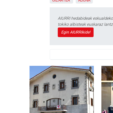
GIZARTEA
ADUNA
AIURRI hedabideak eskualdeko n
tokiko albisteak euskaraz lan
Egin AIURRIkide!