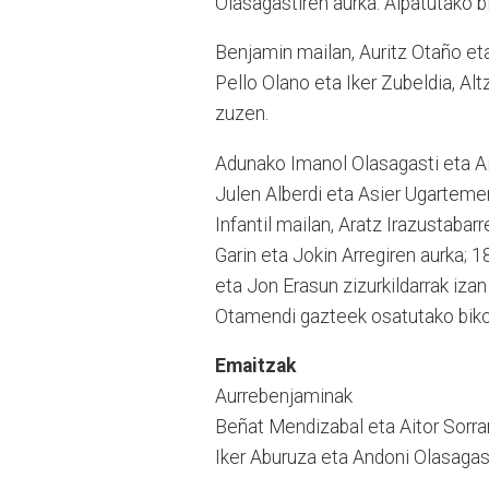
Olasagastiren aurka. Aipatutako b
Benjamin mailan, Auritz Otaño eta
Pello Olano eta Iker Zubeldia, Al
zuzen.
Adunako Imanol Olasagasti eta Ait
Julen Alberdi eta Asier Ugartemen
Infantil mailan, Aratz Irazustabar
Garin eta Jokin Arregiren aurka; 
eta Jon Erasun zizurkildarrak iza
Otamendi gazteek osatutako bikot
Emaitzak
Aurrebenjaminak
Beñat Mendizabal eta Aitor Sorr
Iker Aburuza eta Andoni Olasaga