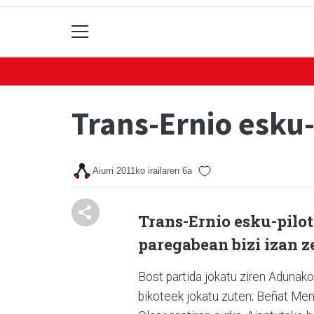
Trans-Ernio esku-
Aiurri
2011ko irailaren 6a
Trans-Ernio esku-pilota
paregabean bizi izan 
Bost partida jokatu ziren Adunak
bikoteek jokatu zuten; Beñat Mend