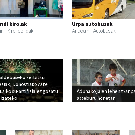
di kirolak
Urpa autobusak
in
- Kirol dendak
Andoain
- Autobusak
raldebuseko zerbitzu
eziak, Donostiako Aste
siko su-artifizialez gozatu
Adunako jaien lehen txanp
 izateko
asteburu honetan