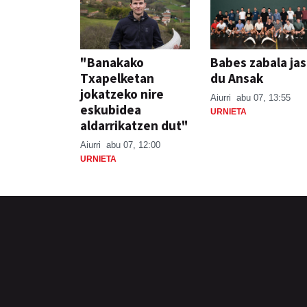
"Banakako
Babes zabala ja
Txapelketan
du Ansak
jokatzeko nire
Aiurri
abu 07, 13:55
eskubidea
URNIETA
aldarrikatzen dut"
Aiurri
abu 07, 12:00
URNIETA