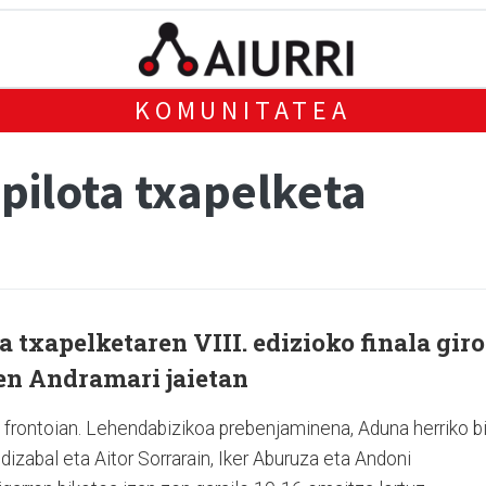
KOMUNITATEA
pilota txapelketa
 txapelketaren VIII. edizioko finala giro
zen Andramari jaietan
o frontoian. Lehendabizikoa prebenjaminena, Aduna herriko b
izabal eta Aitor Sorrarain, Iker Aburuza eta Andoni