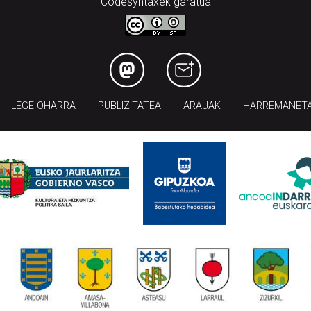
Codesyntaxek garatua
LEGE OHARRA
PUBLIZITATEA
ARAUAK
HARREMANET