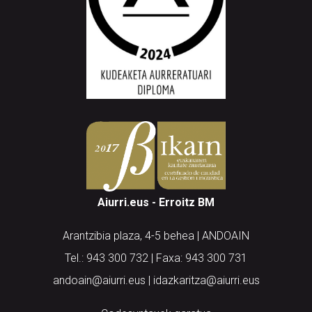
Aiurri.eus - Erroitz BM
Arantzibia plaza, 4-5 behea | ANDOAIN
Tel.: 943 300 732 | Faxa: 943 300 731
andoain@aiurri.eus | idazkaritza@aiurri.eus