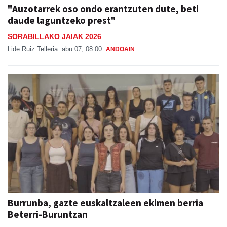
"Auzotarrek oso ondo erantzuten dute, beti
daude laguntzeko prest"
SORABILLAKO JAIAK 2026
Lide Ruiz Telleria
abu 07, 08:00
ANDOAIN
Burrunba, gazte euskaltzaleen ekimen berria
Beterri-Buruntzan