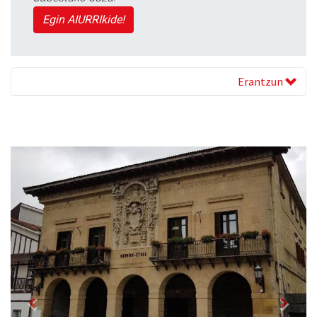
Egin AIURRIkide!
Erantzun
Previous
Next