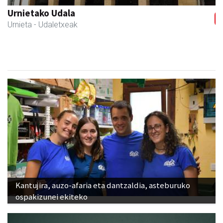
Magale Ikastetxea
Urnieta
- Hezkuntza
Kantujira, auzo-afaria eta dantzaldia, asteburuko
ospakizunei ekiteko