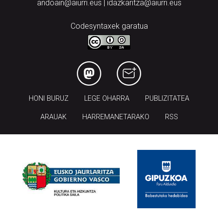
andoain@aiurri.eus | idazkaritza@aiurri.eus
Codesyntaxek garatua
HONI BURUZ
LEGE OHARRA
PUBLIZITATEA
ARAUAK
HARREMANETARAKO
RSS