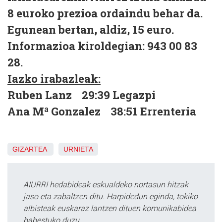
8 euroko prezioa ordaindu behar da.
Egunean bertan, aldiz, 15 euro.
Informazioa kiroldegian: 943 00 83
28.
Iazko irabazleak:
Ruben Lanz 29:39 Legazpi
Ana Mª Gonzalez 38:51 Errenteria
GIZARTEA
URNIETA
AIURRI hedabideak eskualdeko nortasun hitzak
jaso eta zabaltzen ditu. Harpidedun eginda, tokiko
albisteak euskaraz lantzen dituen komunikabidea
babestuko duzu.