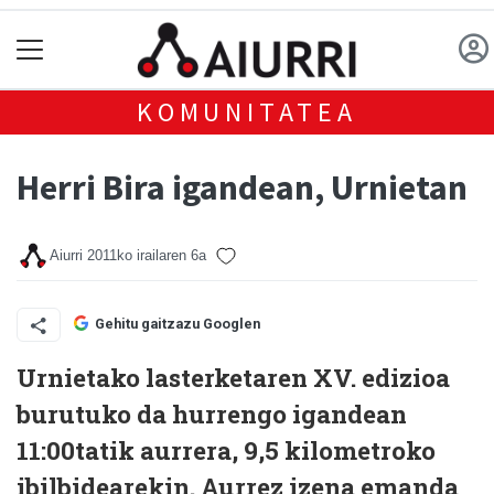
KOMUNITATEA
Herri Bira igandean, Urnietan
Aiurri
2011ko irailaren 6a
Gehitu gaitzazu Googlen
Urnietako lasterketaren XV. edizioa
burutuko da hurrengo igandean
11:00tatik aurrera, 9,5 kilometroko
ibilbidearekin. Aurrez izena emanda