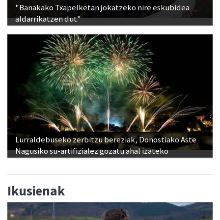
"Banakako Txapelketan jokatzeko nire eskubidea
aldarrikatzen dut"
Lurraldebuseko zerbitzu bereziak, Donostiako Aste
Nagusiko su-artifizialez gozatu ahal izateko
Ikusienak