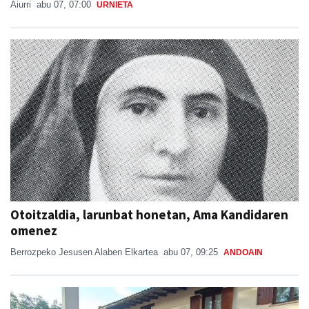
Aiurri
abu 07, 07:00
URNIETA
Otoitzaldia, larunbat honetan, Ama Kandidaren
omenez
Berrozpeko Jesusen Alaben Elkartea
abu 07, 09:25
ANDOAIN