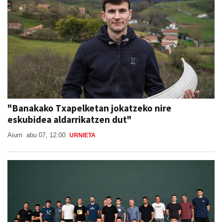
"Banakako Txapelketan jokatzeko nire
eskubidea aldarrikatzen dut"
Aiurri
abu 07, 12:00
URNIETA