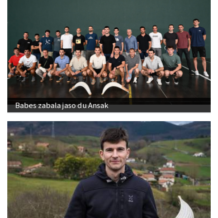
Babes zabala jaso du Ansak