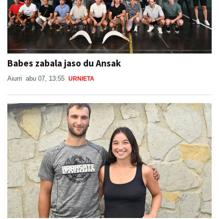
Babes zabala jaso du Ansak
Aiurri
abu 07, 13:55
URNIETA