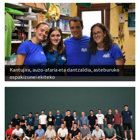
Kantujira, auzo-afaria eta dantzaldia, asteburuko
ospakizunei ekiteko