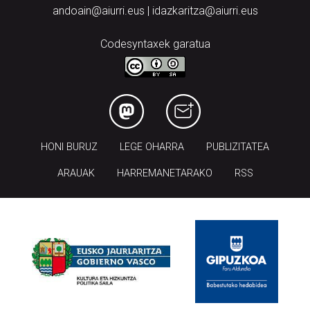
andoain@aiurri.eus | idazkaritza@aiurri.eus
Codesyntaxek garatua
HONI BURUZ
LEGE OHARRA
PUBLIZITATEA
ARAUAK
HARREMANETARAKO
RSS