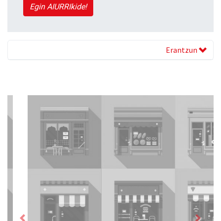
Egin AIURRIkide!
Erantzun