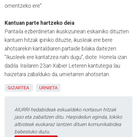
omentzeko ere".
Kantuan parte hartzeko deia
Pantaila ezberdinetan ikuskizunean eskainiko dituzten
kantuen hitzak ipiniko dituzte, ikusleak ere bere
ahotsarekin kantaldiaren partaide bilaka daitezen.
"Ikusleek ere kantatzea nahi dugu", diote. Horrela izan
dadila. Irailaren 23an Xabier Leteren kantutegia lau
haizetara zabalduko da, urnietarren ahotsetan.
GIZARTEA
URNIETA
AIURRI hedabideak eskualdeko nortasun hitzak
jaso eta zabaltzen ditu. Harpidedun eginda, tokiko
albisteak euskaraz lantzen dituen komunikabidea
babestuko duzu.