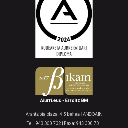
Aiurri.eus - Erroitz BM
Arantzibia plaza, 4-5 behea | ANDOAIN
Tel.: 943 300 732 | Faxa: 943 300 731