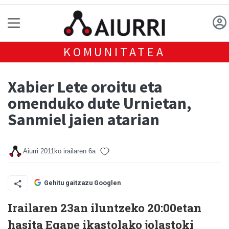
KOMUNITATEA
Xabier Lete oroitu eta
omenduko dute Urnietan,
Sanmiel jaien atarian
Aiurri
2011ko irailaren 6a
Gehitu gaitzazu Googlen
Irailaren 23an iluntzeko 20:00etan
hasita Egape ikastolako jolastoki