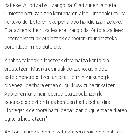
daiteke. Aitortza bat izango da, Oiartzunen jaio eta
Urnietan bizi izan zen kantariaren alde. Omenaldi itxura
hartuko du, Leteren ekarpena oso handia izan zelako.
Eta, azkenik, hezitzailea ere izango da. Antolatzaileek
Leteren kantuak eta hitzak denboran iraunarazteko
borondate irmoa dutelako.
Anabas taldeak hilabeteak daramatza kantaldia
prestatzen. Musika doinuak doitzeko, adibidez,
astelehenero biltzen ari dira. Fermin Zinkunegik
dioenez, "denbora eman dugu ikuskizuna finkatzen.
Xabierren lana hain oparoa eta zabala izanik,
adierazpide ezberdinak kontuan hartu behar dira.
Horregatik denbora hartu behar izan dugu emanaldiaren
egitura bideratzen ".
Antton Jauregik, berriz, zehaztapen argia egin nahi du