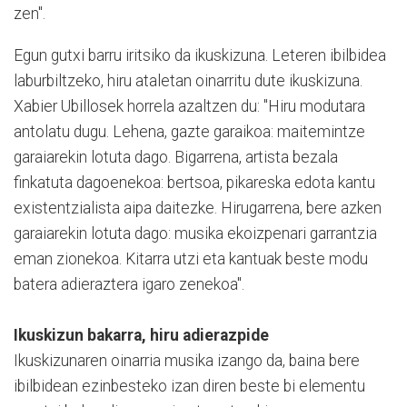
zen".
Egun gutxi barru iritsiko da ikuskizuna. Leteren ibilbidea
laburbiltzeko, hiru ataletan oinarritu dute ikuskizuna.
Xabier Ubillosek horrela azaltzen du: "Hiru modutara
antolatu dugu. Lehena, gazte garaikoa: maitemintze
garaiarekin lotuta dago. Bigarrena, artista bezala
finkatuta dagoenekoa: bertsoa, pikareska edota kantu
existentzialista aipa daitezke. Hirugarrena, bere azken
garaiarekin lotuta dago: musika ekoizpenari garrantzia
eman zionekoa. Kitarra utzi eta kantuak beste modu
batera adieraztera igaro zenekoa".
Ikuskizun bakarra, hiru adierazpide
Ikuskizunaren oinarria musika izango da, baina bere
ibilbidean ezinbesteko izan diren beste bi elementu