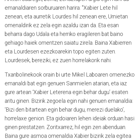
emanaldiaren sorburuaren harira: "Xabier Lete hil
zenean, eta aurretik Lourdes hil zenean ere, Urnietan
omenaldirik ez zela egin azaldu izan da. Eta esan
beharra dago Udala eta herriko eragileren bat baino
gehiago haiek omentzen saiatu zirela. Baina Xabierren
eta Lourdesen ezezkoarekin topo egiten zuten.
Lourdesek, bereziki, ez zuen horrelakorik nahi.
Txanbolinekook orain bi urte Mikel Laboaren omenezko
emanaldi bat egin genuen Sanmielen atarian, eta iaz
gure artean ‘Xabier Leterena egin behar dugu’ esaten
aritu ginen. Bizirik zegoela egin nahi genuen emanaldia:
‘Bizi den bitartean egin behar dugu, merezi duelako’,
horrelaxe genion. Eta gidoiaren lehen ideiak orduan hasi
ginen prestatzen. Zoritxarrez, hil egin zen abenduan.
Baina gure asmoa omenaldia Xabier bizirik zela egitea