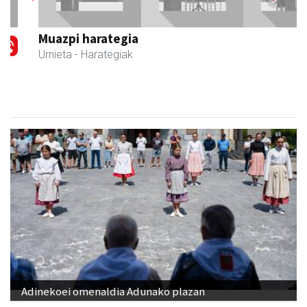
Previous
Next
Muazpi harategia
Urnieta
- Harategiak
Adinekoei omenaldia Adunako plazan