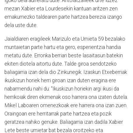
igoko dela aurreratu dute. Antolatzaileek urte luzez
mezan Xabier eta Lourdesekin kantuan aritzen zen
emakumezko taldearen parte hartzea berezia izango
dela uste dute.
Jaialdiaren eragileek Marizulo eta Urnieta 59 bezalako
muntaietan parte hartu eta gero, esperientzia handia
metatu dute. Erronka berriari beste lasaitasun batekin
ekiten diotela aitortu dute. Talde giroa sendotzeko
baliagarria izan dela dio Zinkunegik. Izaskun Etxeberriak
ikuskizun horiek herri giroan izan duten eragina ere
nabarmendu nahi du: "Ikuskizun horiekin argi ikusi da
herrikoiak diren ekimenak oso harrera ona izaten dutela.
Mikel Laboaren omenezkoak ere harrera ona izan zuen.
Oraingoan ere herritarrak parte hartzea eta pozik
geratzea nahiko genuke. Baliagarria izan dadila Xabier
Lete beste urnietar bat bezala oroitzeko eta