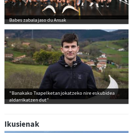
Babes zabala jaso du Ansak
"Banakako Txapelketan jokatzeko nire eskubidea
aldarrikatzen dut"
Ikusienak