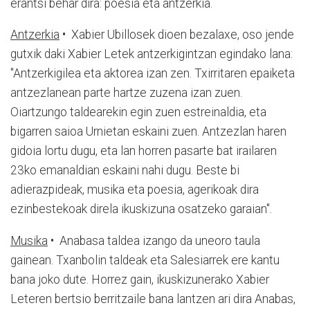
erantsi behar dira: poesia eta antzerkia.
Antzerkia
• Xabier Ubillosek dioen bezalaxe, oso jende
gutxik daki Xabier Letek antzerkigintzan egindako lana:
"Antzerkigilea eta aktorea izan zen. Txirritaren epaiketa
antzezlanean parte hartze zuzena izan zuen.
Oiartzungo taldearekin egin zuen estreinaldia, eta
bigarren saioa Urnietan eskaini zuen. Antzezlan haren
gidoia lortu dugu, eta lan horren pasarte bat irailaren
23ko emanaldian eskaini nahi dugu. Beste bi
adierazpideak, musika eta poesia, agerikoak dira
ezinbestekoak direla ikuskizuna osatzeko garaian".
Musika
• Anabasa taldea izango da uneoro taula
gainean. Txanbolin taldeak eta Salesiarrek ere kantu
bana joko dute. Horrez gain, ikuskizunerako Xabier
Leteren bertsio berritzaile bana lantzen ari dira Anabas,