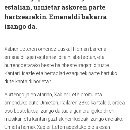
estalian, urnietar askoren parte
hartzearekin. Emanaldi bakarra
izango da.
Xabier Leteren omenez Euskal Herrian barrena
emanaldi ugari egiten ari dira hilabeteotan, eta
hurrengoetarako beste hainbeste iragarri dituzte.
Kantari, idazle eta bertsolari ezagunek parte hartuko
dute kantaldi horietan.
Aurtengo jaien atarian, Xabier Lete oroitu eta
omenduko dute Urnietan. Irailaren 23ko kantaldia, ordea,
oso bestelakoa izango da taula gainera igoko diren
musikari eta kantari guztiak herrikideak izango direlako.
Urnieta herriak Xabier Leteri abestuko diola esan