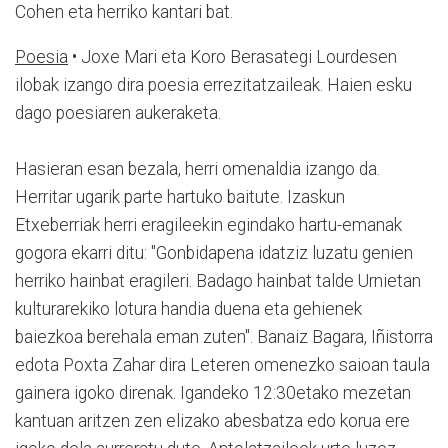
Cohen eta herriko kantari bat.
Poesia
• Joxe Mari eta Koro Berasategi Lourdesen
ilobak izango dira poesia errezitatzaileak. Haien esku
dago poesiaren aukeraketa.
Hasieran esan bezala, herri omenaldia izango da.
Herritar ugarik parte hartuko baitute. Izaskun
Etxeberriak herri eragileekin egindako hartu-emanak
gogora ekarri ditu: "Gonbidapena idatziz luzatu genien
herriko hainbat eragileri. Badago hainbat talde Urnietan
kulturarekiko lotura handia duena eta gehienek
baiezkoa berehala eman zuten". Banaiz Bagara, Iñistorra
edota Poxta Zahar dira Leteren omenezko saioan taula
gainera igoko direnak. Igandeko 12:30etako mezetan
kantuan aritzen zen elizako abesbatza edo korua ere