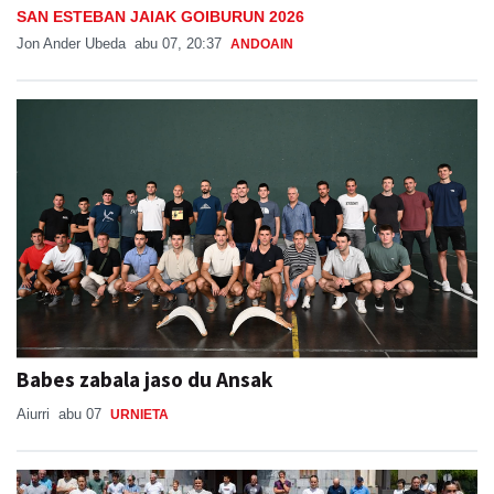
SAN ESTEBAN JAIAK GOIBURUN 2026
Jon Ander Ubeda
abu 07, 20:37
ANDOAIN
Babes zabala jaso du Ansak
Aiurri
abu 07
URNIETA