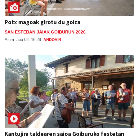
Potx magoak girotu du goiza
SAN ESTEBAN JAIAK GOIBURUN 2026
Aiurri
abu 08, 16:28
ANDOAIN
Kantujira taldearen saioa Goiburuko festetan