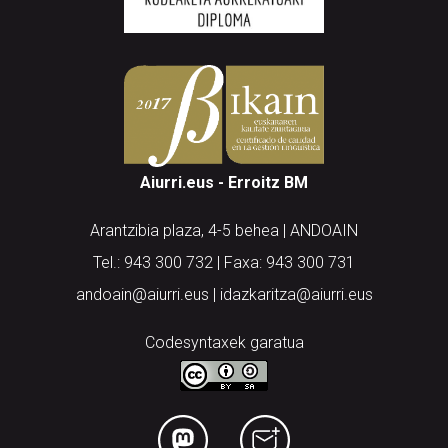
Aiurri.eus - Erroitz BM
Arantzibia plaza, 4-5 behea | ANDOAIN
Tel.: 943 300 732 | Faxa: 943 300 731
andoain@aiurri.eus | idazkaritza@aiurri.eus
Codesyntaxek garatua