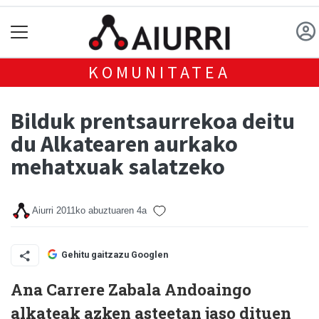
KOMUNITATEA
Bilduk prentsaurrekoa deitu
du Alkatearen aurkako
mehatxuak salatzeko
Aiurri
2011ko abuztuaren 4a
Gehitu gaitzazu Googlen
Ana Carrere Zabala
Andoaingo
alkateak azken asteetan jaso dituen