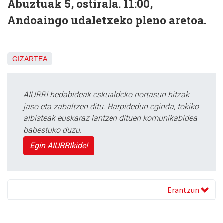
Abuztuak 5, ostirala. 11:00,
Andoaingo udaletxeko pleno aretoa.
GIZARTEA
AIURRI hedabideak eskualdeko nortasun hitzak
jaso eta zabaltzen ditu. Harpidedun eginda, tokiko
albisteak euskaraz lantzen dituen komunikabidea
babestuko duzu.
Egin AIURRIkide!
Erantzun