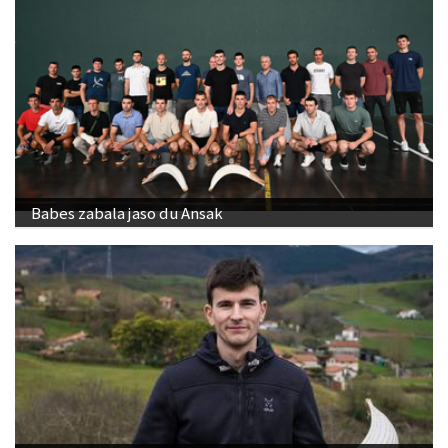
Babes zabala jaso du Ansak