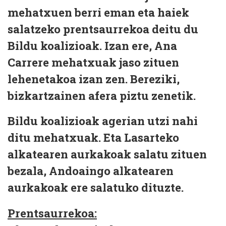
mehatxuen berri eman eta haiek
salatzeko prentsaurrekoa deitu du
Bildu koalizioak. Izan ere, Ana
Carrere mehatxuak jaso zituen
lehenetakoa izan zen. Bereziki,
bizkartzainen afera piztu zenetik.
Bildu koalizioak agerian utzi nahi
ditu mehatxuak. Eta Lasarteko
alkatearen aurkakoak salatu zituen
bezala, Andoaingo alkatearen
aurkakoak ere salatuko dituzte.
Prentsaurrekoa: