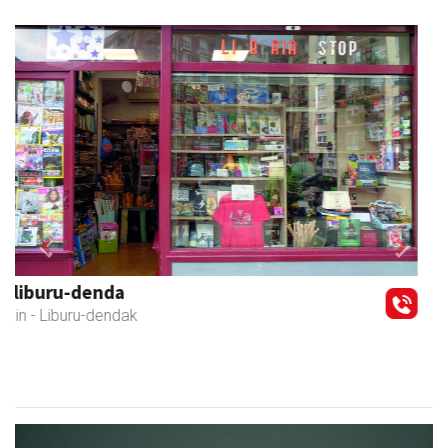
Previous
Next
Ikasmin ikasketa zentroa
Urnieta
- Ikasketa zentroak