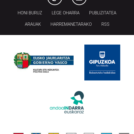
HONI BURUZ
LEGE OHARRA
PUBLIZITATEA
ARAUAK
HARREMANETARAKO
RSS