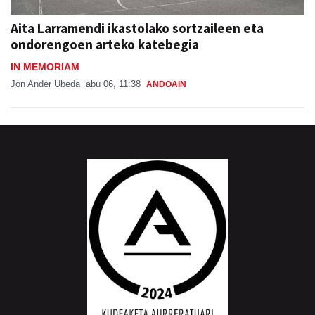
Aita Larramendi ikastolako sortzaileen eta
ondorengoen arteko katebegia
IN MEMORIAM
Jon Ander Ubeda
abu 06, 11:38
ANDOAIN