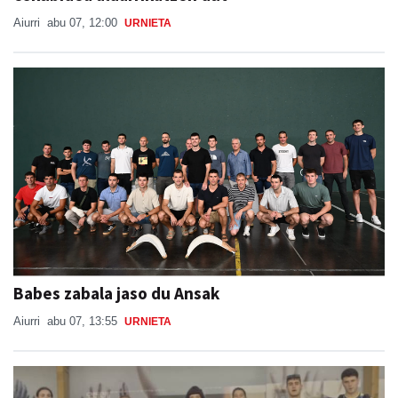
Aiurri
abu 07, 12:00
URNIETA
Babes zabala jaso du Ansak
Aiurri
abu 07, 13:55
URNIETA