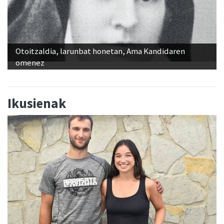
Otoitzaldia, larunbat honetan, Ama Kandidaren
omenez
Ikusienak