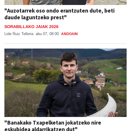
"Auzotarrek oso ondo erantzuten dute, beti
daude laguntzeko prest"
SORABILLAKO JAIAK 2026
Lide Ruiz Telleria
abu 07, 08:00
ANDOAIN
"Banakako Txapelketan jokatzeko nire
eskubidea aldarrikatzen dut"