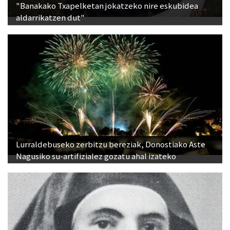
"Banakako Txapelketan jokatzeko nire eskubidea
aldarrikatzen dut"
Lurraldebuseko zerbitzu bereziak, Donostiako Aste
Nagusiko su-artifizialez gozatu ahal izateko