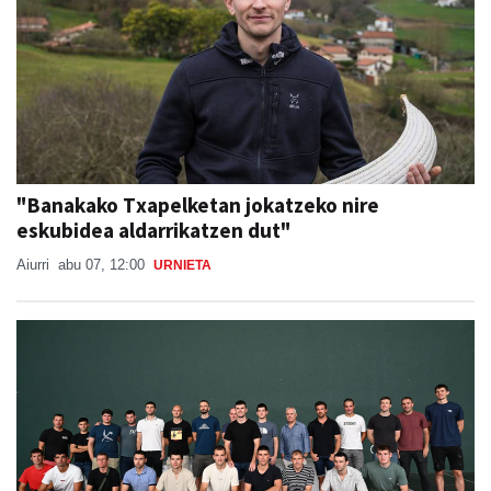
"Banakako Txapelketan jokatzeko nire
eskubidea aldarrikatzen dut"
Aiurri
abu 07, 12:00
URNIETA