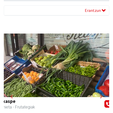
Erantzun
Previous
Next
Muazpi harategia