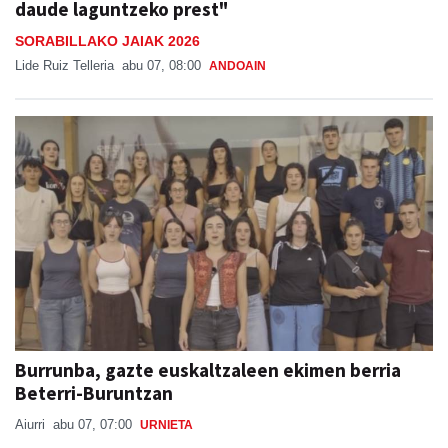
daude laguntzeko prest"
SORABILLAKO JAIAK 2026
Lide Ruiz Telleria
abu 07, 08:00
ANDOAIN
Burrunba, gazte euskaltzaleen ekimen berria
Beterri-Buruntzan
Aiurri
abu 07, 07:00
URNIETA