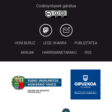
Codesyntaxek garatua
HONI BURUZ
LEGE OHARRA
PUBLIZITATEA
ARAUAK
HARREMANETARAKO
RSS