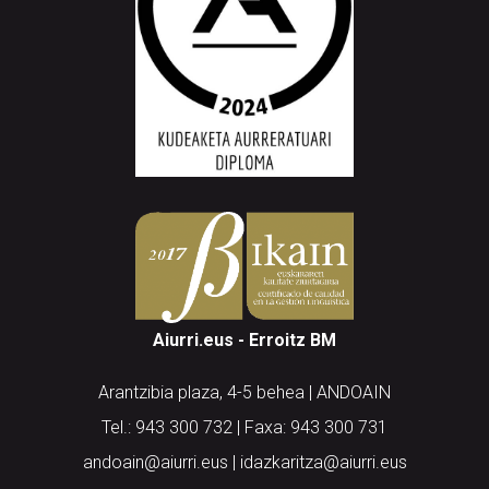
Aiurri.eus - Erroitz BM
Arantzibia plaza, 4-5 behea | ANDOAIN
Tel.: 943 300 732 | Faxa: 943 300 731
andoain@aiurri.eus | idazkaritza@aiurri.eus