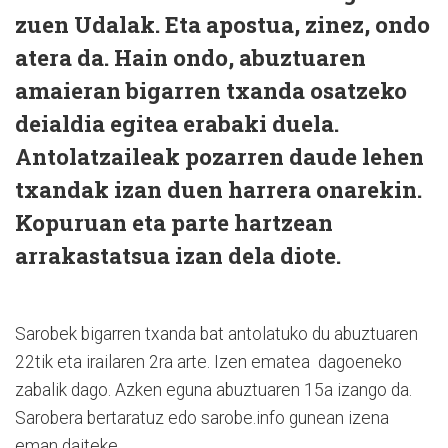
zuen Udalak. Eta apostua, zinez, ondo
atera da. Hain ondo, abuztuaren
amaieran bigarren txanda osatzeko
deialdia egitea erabaki duela.
Antolatzaileak pozarren daude lehen
txandak izan duen harrera onarekin.
Kopuruan eta parte hartzean
arrakastatsua izan dela diote.
Sarobek bigarren txanda bat antolatuko du abuztuaren
22tik eta irailaren 2ra arte. Izen ematea dagoeneko
zabalik dago. Azken eguna abuztuaren 15a izango da.
Sarobera bertaratuz edo sarobe.info gunean izena
eman daiteke.