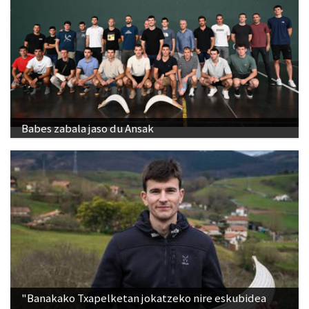
Babes zabala jaso du Ansak
"Banakako Txapelketan jokatzeko nire eskubidea