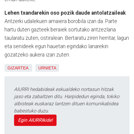
Lehen txandarekin oso pozik daude antolatzaileak
Antzerki udalekuen amaiera borobila izan da. Parte
hartu duten gazteek beraiek sortutako antzezlana
taularatu zuten, ostiralean. Bertaratu ziren herritar, lagun
eta senideek egun hauetan egindako lanarekin
gozatzeko aukera izan zuten.
GIZARTEA
URNIETA
AIURRI hedabideak eskualdeko nortasun hitzak
jaso eta zabaltzen ditu. Harpidedun eginda, tokiko
albisteak euskaraz lantzen dituen komunikabidea
babestuko duzu.
Egin AIURRIkide!