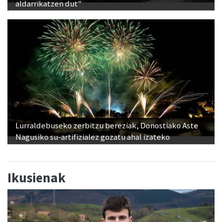
aldarrikatzen dut"
Lurraldebuseko zerbitzu bereziak, Donostiako Aste
Nagusiko su-artifizialez gozatu ahal izateko
Ikusienak