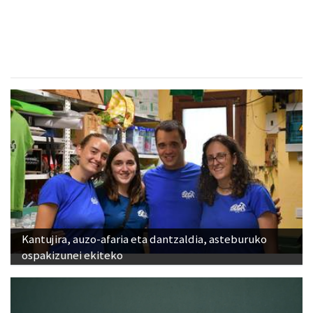
Urnieta
- Harategiak
Kantujira, auzo-afaria eta dantzaldia, asteburuko
ospakizunei ekiteko