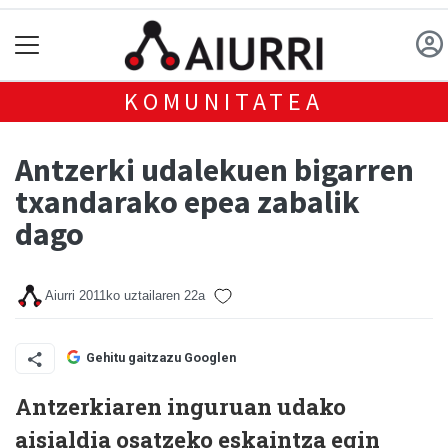
KOMUNITATEA
Antzerki udalekuen bigarren
txandarako epea zabalik
dago
Aiurri
2011ko uztailaren 22a
Gehitu gaitzazu Googlen
Antzerkiaren inguruan udako
aisialdia osatzeko eskaintza egin