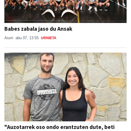
Babes zabala jaso du Ansak
Aiurri
abu 07, 13:55
URNIETA
"Auzotarrek oso ondo erantzuten dute, beti