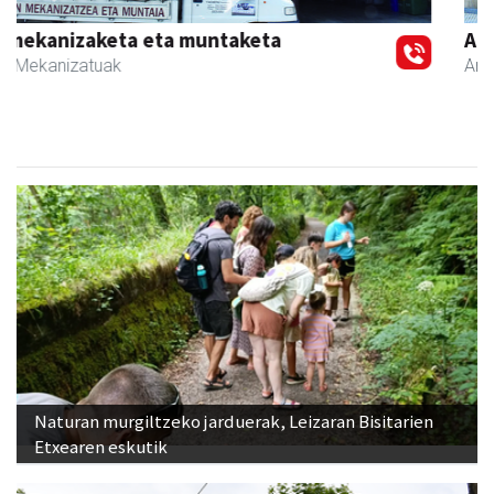
Previous
Next
Aldama tapia aholkularitza
Andoain
- Aholkularitza
Naturan murgiltzeko jarduerak, Leizaran Bisitarien
Etxearen eskutik