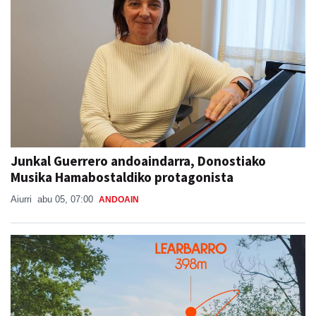
Junkal Guerrero andoaindarra, Donostiako
Musika Hamabostaldiko protagonista
Aiurri
abu 05, 07:00
ANDOAIN