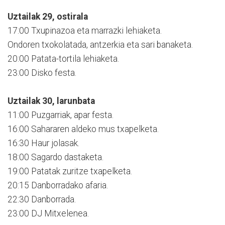
Uztailak 29, ostirala
17:00 Txupinazoa eta marrazki lehiaketa.
Ondoren txokolatada, antzerkia eta sari banaketa.
20:00 Patata-tortila lehiaketa.
23:00 Disko festa.
Uztailak 30, larunbata
11:00 Puzgarriak, apar festa.
16:00 Sahararen aldeko mus txapelketa.
16:30 Haur jolasak.
18:00 Sagardo dastaketa.
19:00 Patatak zuritze txapelketa.
20:15 Danborradako afaria.
22:30 Danborrada.
23:00 DJ Mitxelenea.