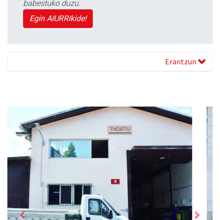
babestuko duzu.
Egin AIURRIkide!
Erantzun