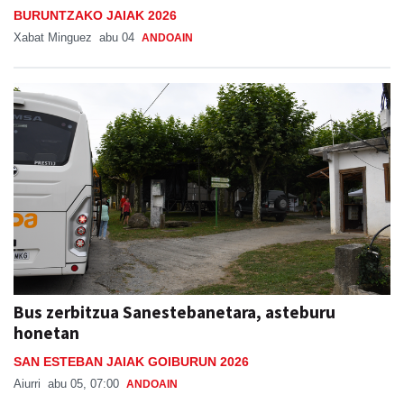
BURUNTZAKO JAIAK 2026
Xabat Minguez
abu 04
ANDOAIN
Bus zerbitzua Sanestebanetara, asteburu
honetan
SAN ESTEBAN JAIAK GOIBURUN 2026
Aiurri
abu 05, 07:00
ANDOAIN