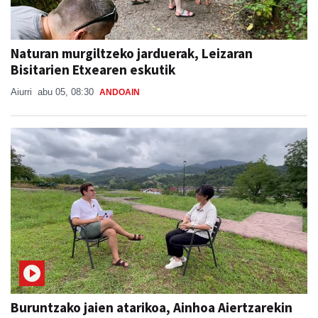
Naturan murgiltzeko jarduerak, Leizaran
Bisitarien Etxearen eskutik
Aiurri
abu 05, 08:30
ANDOAIN
Buruntzako jaien atarikoa, Ainhoa Aiertzarekin