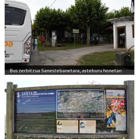
Bus zerbitzua Sanestebanetara, asteburu honetan