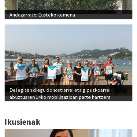
Andazarrate: Eusteko kemena
Dei egiten diegu donostiarrei eta gipuzkoarrei
abuztuaren 14ko mobilizazioan parte hartzera
Ikusienak