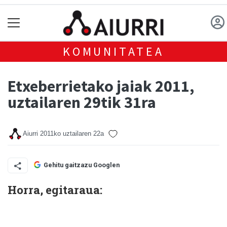
KOMUNITATEA
Etxeberrietako jaiak 2011,
uztailaren 29tik 31ra
Aiurri
2011ko uztailaren 22a
Gehitu gaitzazu Googlen
Horra, egitaraua: