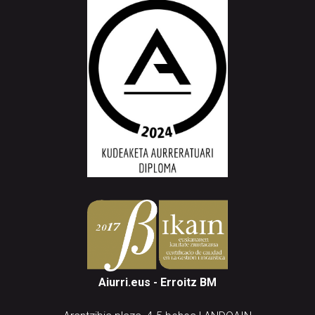
Aiurri.eus - Erroitz BM