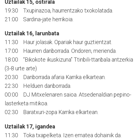
Uztailak 15, ostirala
19:30 Txupinazoa, haurrentzako txokolatada.
21:00 Sardina-jate herrikoia.
Uztailak 16, larunbata
11:30 Haur jolasak. Opariak haur guztientzat.
17:00 Haurren danborrada. Ondoren, merienda.
18:00 “Bikokote ikuskizuna” Ttinbili-ttanbala antzerkia
(3-8 urte arte)
20:30 Danborrada afaria Karrika elkartean.
22:30 Helduen danborrada.
00:00 DJ Mitxelenaren saioa. Atsedenaldian pepino-
lasterketa mitikoa.
02:30 Baratxuri-zopa Karrika elkartean.
Uztailak 17, igandea
11:30 Toka txapelketa. Izen ematea dohainik da.