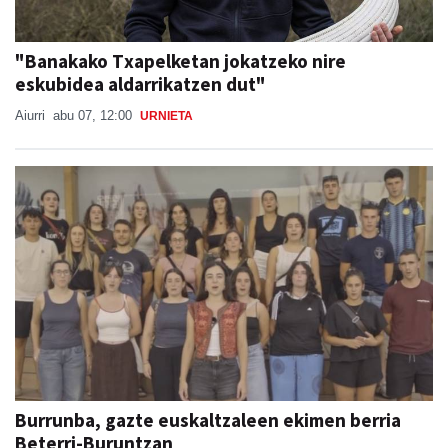
"Banakako Txapelketan jokatzeko nire
eskubidea aldarrikatzen dut"
Aiurri
abu 07, 12:00
URNIETA
Burrunba, gazte euskaltzaleen ekimen berria
Beterri-Buruntzan