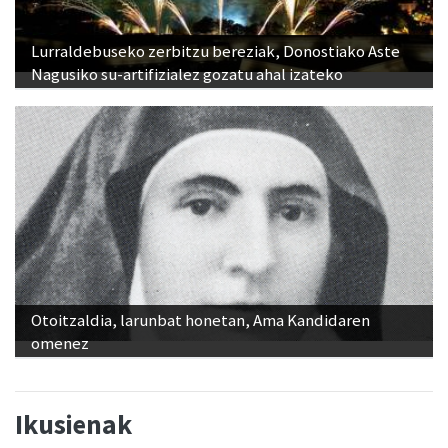
Lurraldebuseko zerbitzu bereziak, Donostiako Aste
Nagusiko su-artifizialez gozatu ahal izateko
Otoitzaldia, larunbat honetan, Ama Kandidaren
omenez
Ikusienak