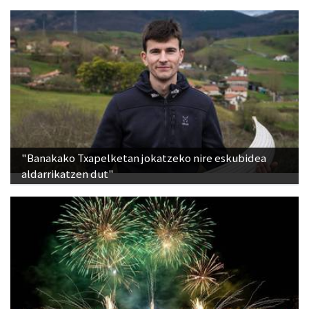
"Banakako Txapelketan jokatzeko nire eskubidea
aldarrikatzen dut"