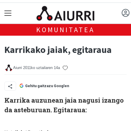
KOMUNITATEA
Karrikako jaiak, egitaraua
Aiurri
2011ko uztailaren 14a
Gehitu gaitzazu Googlen
Karrika auzunean jaia nagusi izango
da asteburuan. Egitaraua: