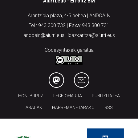
Aiurri.eus - Erroitz BM
Arantzibia plaza, 4-5 behea | ANDOAIN
Tel.: 943 300 732 | Faxa: 943 300 731
andoain@aiurri.eus | idazkaritza@aiurri.eus
Codesyntaxek garatua
HONI BURUZ
LEGE OHARRA
PUBLIZITATEA
ARAUAK
HARREMANETARAKO
RSS