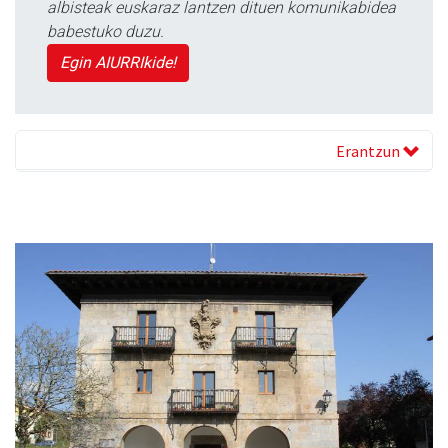
albisteak euskaraz lantzen dituen komunikabidea
babestuko duzu.
Egin AIURRIkide!
Erantzun