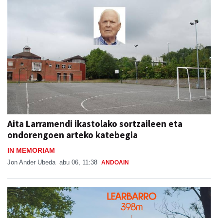
Aita Larramendi ikastolako sortzaileen eta
ondorengoen arteko katebegia
IN MEMORIAM
Jon Ander Ubeda
abu 06, 11:38
ANDOAIN