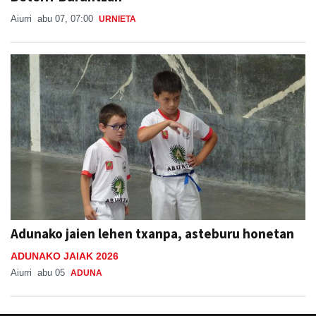
Aiurri
abu 07, 07:00
URNIETA
Adunako jaien lehen txanpa, asteburu honetan
ADUNAKO JAIAK 2026
Aiurri
abu 05
ADUNA