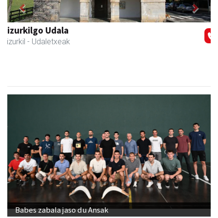
Previous
Next
Zubimusu Ikastola
Amasa-Villabona
- Hezkuntza
Babes zabala jaso du Ansak