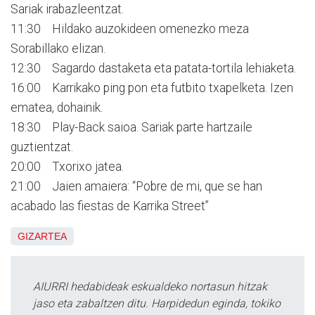
Sariak irabazleentzat.
11:30 Hildako auzokideen omenezko meza
Sorabillako elizan.
12:30 Sagardo dastaketa eta patata-tortila lehiaketa.
16:00 Karrikako ping pon eta futbito txapelketa. Izen
ematea, dohainik.
18:30 Play-Back saioa. Sariak parte hartzaile
guztientzat.
20:00 Txorixo jatea.
21:00 Jaien amaiera: “Pobre de mi, que se han
acabado las fiestas de Karrika Street”
GIZARTEA
AIURRI hedabideak eskualdeko nortasun hitzak
jaso eta zabaltzen ditu. Harpidedun eginda, tokiko