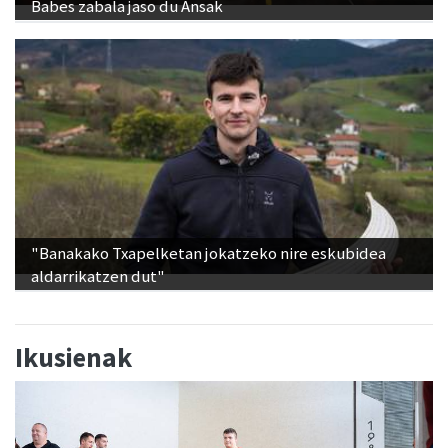
Babes zabala jaso du Ansak
"Banakako Txapelketan jokatzeko nire eskubidea
aldarrikatzen dut"
Ikusienak