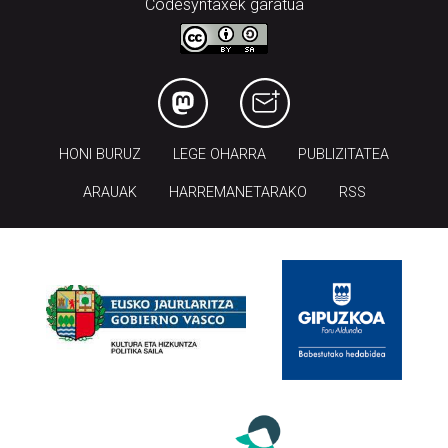
Codesyntaxek garatua
HONI BURUZ
LEGE OHARRA
PUBLIZITATEA
ARAUAK
HARREMANETARAKO
RSS