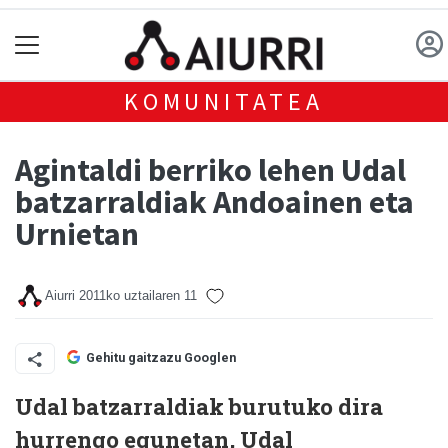
KOMUNITATEA
Agintaldi berriko lehen Udal
batzarraldiak Andoainen eta
Urnietan
Aiurri
2011ko uztailaren 11
Gehitu gaitzazu Googlen
Udal batzarraldiak burutuko dira
hurrengo egunetan, Udal