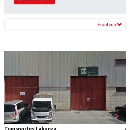
Erantzun
Previous
Next
Xixori belar-denda