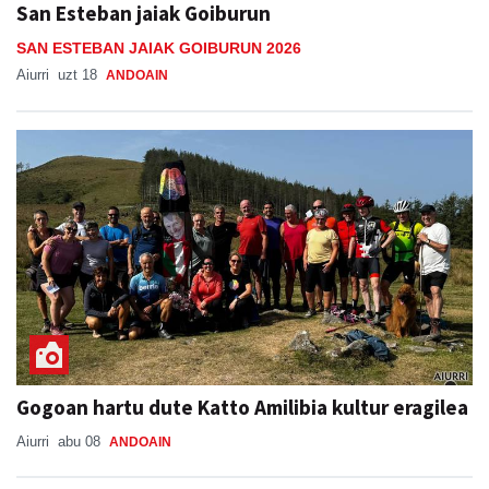
San Esteban jaiak Goiburun
SAN ESTEBAN JAIAK GOIBURUN 2026
Aiurri
uzt 18
ANDOAIN
Gogoan hartu dute Katto Amilibia kultur eragilea
Aiurri
abu 08
ANDOAIN