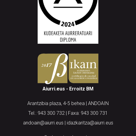
Aiurri.eus - Erroitz BM
Arantzibia plaza, 4-5 behea | ANDOAIN
Tel.: 943 300 732 | Faxa: 943 300 731
andoain@aiurri.eus | idazkaritza@aiurri.eus