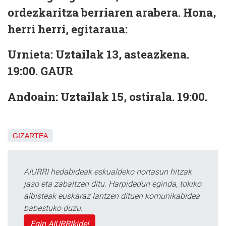
ordezkaritza berriaren arabera. Hona,
herri herri, egitaraua:
Urnieta
: Uztailak 13, asteazkena.
19:00. GAUR
Andoain
: Uztailak 15, ostirala. 19:00.
GIZARTEA
AIURRI hedabideak eskualdeko nortasun hitzak
jaso eta zabaltzen ditu. Harpidedun eginda, tokiko
albisteak euskaraz lantzen dituen komunikabidea
babestuko duzu.
Egin AIURRIkide!