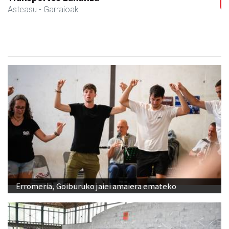
Andoain
- Belar-denda
Erromeria, Goiburuko jaiei amaiera emateko