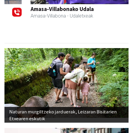
Amasa-Villabonako Udala
Amasa-Villabona
- Udaletxeak
Naturan murgiltzeko jarduerak, Leizaran Bisitarien
Etxearen eskutik