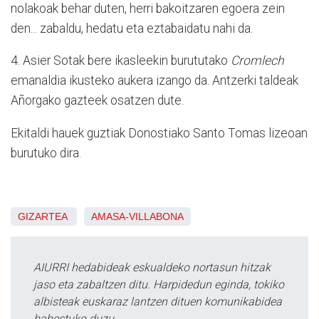
nolakoak behar duten, herri bakoitzaren egoera zein
den... zabaldu, hedatu eta eztabaidatu nahi da.
4. Asier Sotak bere ikasleekin burututako
Cromlech
emanaldia ikusteko aukera izango da. Antzerki taldeak
Añorgako gazteek osatzen dute.
Ekitaldi hauek guztiak Donostiako Santo Tomas lizeoan
burutuko dira.
GIZARTEA
AMASA-VILLABONA
AIURRI hedabideak eskualdeko nortasun hitzak
jaso eta zabaltzen ditu. Harpidedun eginda, tokiko
albisteak euskaraz lantzen dituen komunikabidea
babestuko duzu.