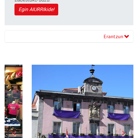
Egin AIURRIkide!
Erantzun
Previous
Next