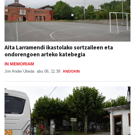
Aita Larramendi ikastolako sortzaileen eta
ondorengoen arteko katebegia
IN MEMORIAM
Jon Ander Ubeda
abu 06, 11:38
ANDOAIN