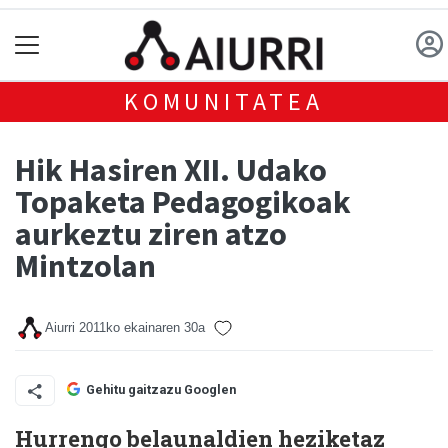
KOMUNITATEA
Hik Hasiren XII. Udako
Topaketa Pedagogikoak
aurkeztu ziren atzo
Mintzolan
Aiurri
2011ko ekainaren 30a
Gehitu gaitzazu Googlen
Hurrengo belaunaldien heziketaz