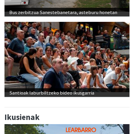
Bus zerbitzua Sanestebanetara, asteburu honetan
Santioak laburbiltzeko bideo ikusgarria
Ikusienak