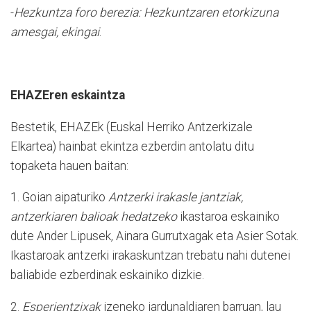
-
Hezkuntza foro berezia: Hezkuntzaren etorkizuna
amesgai, ekingai
.
EHAZEren eskaintza
Bestetik, EHAZEk (Euskal Herriko Antzerkizale
Elkartea) hainbat ekintza ezberdin antolatu ditu
topaketa hauen baitan:
1. Goian aipaturiko
Antzerki irakasle jantziak,
antzerkiaren balioak hedatzeko
ikastaroa eskainiko
dute Ander Lipusek, Ainara Gurrutxagak eta Asier Sotak.
Ikastaroak antzerki irakaskuntzan trebatu nahi dutenei
baliabide ezberdinak eskainiko dizkie.
2.
Esperientzixak
izeneko jardunaldiaren barruan, lau