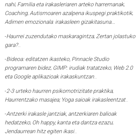
nahi
;
Familia eta irakasleriaren arteko harremanak
;
Coaching
;
Autismoaren azalpena ikuspegi praktikotik
;
Adimen emozionala
:
irakasleen gizakitasuna...
-
Haurrei zuzendutako maskaragintza
;
Zertan jolastuko
gara?
...
-
Bideoa: editatzen ikasteko, Pinnacle Studio
programaren bidez
;
GIMP: irudiak tratatzeko
;
Web 2.0
eta Google aplikazioak irakaskuntzan
...
-
2-3 urteko haurren psikomotrizitate praktika
;
Haurrentzako masajea; Yoga saioak irakasleentzat
...
-
Antzerki irakasle jantziak, antzerkiaren balioak
hedatzeko
;
Oh happy, kanta eta dantza ezazu
;
Jendaurrean hitz egiten ikasi
...