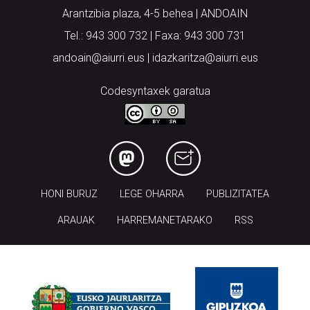
Arantzibia plaza, 4-5 behea | ANDOAIN
Tel.: 943 300 732 | Faxa: 943 300 731
andoain@aiurri.eus | idazkaritza@aiurri.eus
Codesyntaxek garatua
HONI BURUZ
LEGE OHARRA
PUBLIZITATEA
ARAUAK
HARREMANETARAKO
RSS