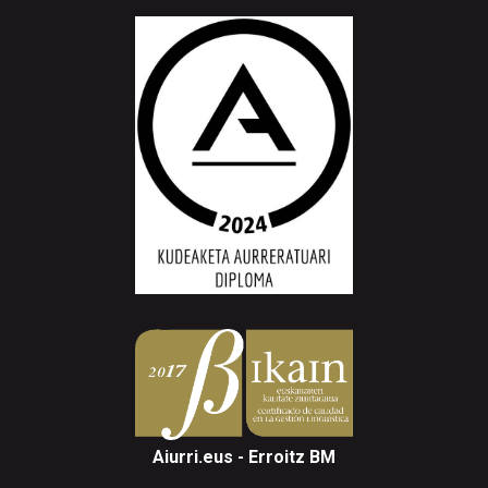
Aiurri.eus - Erroitz BM