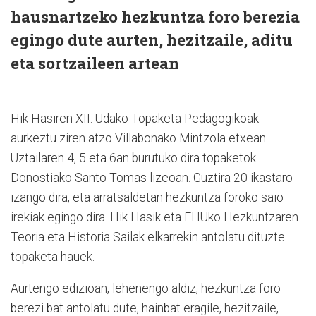
hausnartzeko hezkuntza foro berezia
egingo dute aurten, hezitzaile, aditu
eta sortzaileen artean
Hik Hasiren XII. Udako Topaketa Pedagogikoak
aurkeztu ziren atzo Villabonako Mintzola etxean.
Uztailaren 4, 5 eta 6an burutuko dira topaketok
Donostiako Santo Tomas lizeoan. Guztira 20 ikastaro
izango dira, eta arratsaldetan hezkuntza foroko saio
irekiak egingo dira. Hik Hasik eta EHUko Hezkuntzaren
Teoria eta Historia Sailak elkarrekin antolatu dituzte
topaketa hauek.
Aurtengo edizioan, lehenengo aldiz, hezkuntza foro
berezi bat antolatu dute, hainbat eragile, hezitzaile,