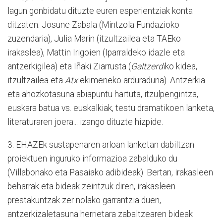
lagun gonbidatu dituzte euren esperientziak konta
ditzaten: Josune Zabala (Mintzola Fundazioko
zuzendaria), Julia Marin (itzultzailea eta TAEko
irakaslea), Mattin Irigoien (Iparraldeko idazle eta
antzerkigilea) eta Iñaki Ziarrusta (
Galtzerdi
ko kidea,
itzultzailea eta
Atx
ekimeneko arduraduna). Antzerkia
eta ahozkotasuna abiapuntu hartuta, itzulpengintza,
euskara batua vs. euskalkiak, testu dramatikoen lanketa,
literaturaren joera... izango dituzte hizpide.
3. EHAZEk sustapenaren arloan lanketan dabiltzan
proiektuen inguruko informazioa zabalduko du
(Villabonako eta Pasaiako adibideak). Bertan, irakasleen
beharrak eta bideak zeintzuk diren, irakasleen
prestakuntzak zer nolako garrantzia duen,
antzerkizaletasuna herrietara zabaltzearen bideak