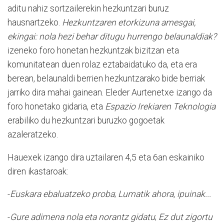
aditu nahiz sortzailerekin hezkuntzari buruz
hausnartzeko.
Hezkuntzaren etorkizuna amesgai,
ekingai: nola hezi behar ditugu hurrengo belaunaldiak?
izeneko foro honetan hezkuntzak bizitzan eta
komunitatean duen rolaz eztabaidatuko da, eta era
berean, belaunaldi berrien hezkuntzarako bide berriak
jarriko dira mahai gainean. Eleder Aurtenetxe izango da
foro honetako gidaria, eta
Espazio Irekiaren Teknologia
erabiliko du hezkuntzari buruzko gogoetak
azaleratzeko.
Hauexek izango dira uztailaren 4,5 eta 6an eskainiko
diren ikastaroak:
-
Euskara ebaluatzeko proba
;
Lumatik ahora, ipuinak...
-
Gure adimena nola eta norantz gidatu
;
Ez dut zigortu