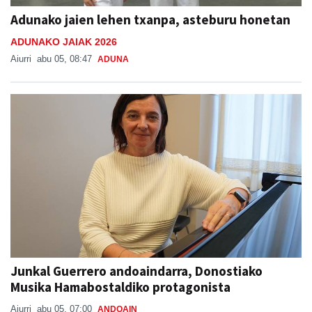
Adunako jaien lehen txanpa, asteburu honetan
ADUNAKO JAIAK 2026
Aiurri
abu 05, 08:47
ADUNA
Junkal Guerrero andoaindarra, Donostiako
Musika Hamabostaldiko protagonista
Aiurri
abu 05, 07:00
ANDOAIN