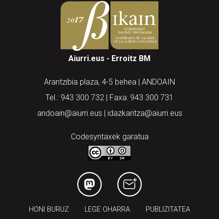
Aiurri.eus - Erroitz BM
Arantzibia plaza, 4-5 behea | ANDOAIN
Tel.: 943 300 732 | Faxa: 943 300 731
andoain@aiurri.eus | idazkaritza@aiurri.eus
Codesyntaxek garatua
HONI BURUZ
LEGE OHARRA
PUBLIZITATEA