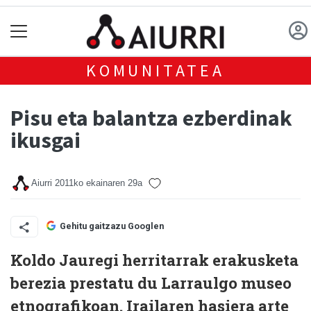
KOMUNITATEA
Pisu eta balantza ezberdinak
ikusgai
Aiurri
2011ko ekainaren 29a
Gehitu gaitzazu Googlen
Koldo Jauregi herritarrak erakusketa
berezia prestatu du Larraulgo museo
etnografikoan. Irailaren hasiera arte