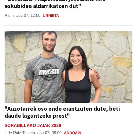
eskubidea aldarrikatzen dut"
Aiurri
abu 07, 12:00
URNIETA
"Auzotarrek oso ondo erantzuten dute, beti
daude laguntzeko prest"
SORABILLAKO JAIAK 2026
Lide Ruiz Telleria
abu 07, 08:00
ANDOAIN