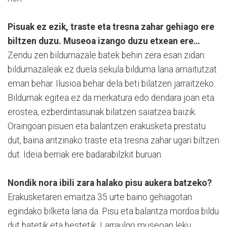
Pisuak ez ezik, traste eta tresna zahar gehiago ere
biltzen duzu. Museoa izango duzu etxean ere…
Zendu zen bildumazale batek behin zera esan zidan:
bildumazaleak ez duela sekula bilduma lana amaitutzat
eman behar. Ilusioa behar dela beti bilatzen jarraitzeko.
Bildumak egitea ez da merkatura edo dendara joan eta
erostea, ezberdintasunak bilatzen saiatzea baizik.
Oraingoan pisuen eta balantzen erakusketa prestatu
dut, baina antzinako traste eta tresna zahar ugari biltzen
dut. Ideia berriak ere badarabilzkit buruan.
Nondik nora ibili zara halako pisu aukera batzeko?
Erakusketaren emaitza 35 urte baino gehiagotan
egindako bilketa lana da. Pisu eta balantza mordoa bildu
dut batetik eta bestetik. Larraulgo museoan leku