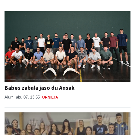
Babes zabala jaso du Ansak
Aiurri
abu 07, 13:55
URNIETA