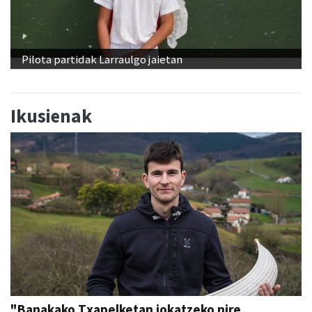
Pilota partidak Larraulgo jaietan
Ikusienak
"Banakako Txapelketan jokatzeko nire