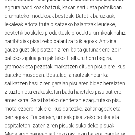
egitura handikoak batzuk, kaxan sartu eta poltsikoan
eramateko modukoak besteak. Batetik barazkiak,
lekaleak edota fruta pisatzeko balantzak leudeke,
bestetik botikako produktuak, produktu kimikoak nahiz
harribitxiak pisatzeko balantza txikiagoak. Antzina
gauza guztiak pisatzen ziren, baita gutunak ere; zein
balioko zigilua jarri jakiteko. Helburu horri begira,
gramoak eta pezetak markatzen dituen pisua ere ikus
daiteke museoan. Bestalde, arrautzak neurrika
sailkatzen hasi ziren garaian pisuaren bidez bereizten
zituzten eta erakusketan bada haietako pisu bat ere,
amerikarra. Garai bateko dendetan ezagututako pisu
mota ezberdinak ere ikus daitezke, zaharragoak eta
berriagoak. Era berean, umeak pisatzeko botika eta
ospitaletan izaten ziren pisuak, sukaldeko pisuak…
Mahaiaren gainean jartzeko pisuekin batera, paretetan