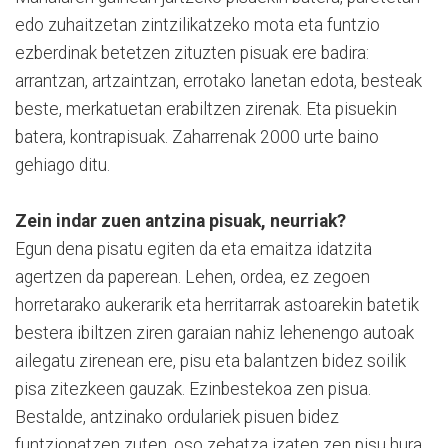
edo zuhaitzetan zintzilikatzeko mota eta funtzio
ezberdinak betetzen zituzten pisuak ere badira:
arrantzan, artzaintzan, errotako lanetan edota, besteak
beste, merkatuetan erabiltzen zirenak. Eta pisuekin
batera, kontrapisuak. Zaharrenak 2000 urte baino
gehiago ditu.
Zein indar zuen antzina pisuak, neurriak?
Egun dena pisatu egiten da eta emaitza idatzita
agertzen da paperean. Lehen, ordea, ez zegoen
horretarako aukerarik eta herritarrak astoarekin batetik
bestera ibiltzen ziren garaian nahiz lehenengo autoak
ailegatu zirenean ere, pisu eta balantzen bidez soilik
pisa zitezkeen gauzak. Ezinbestekoa zen pisua.
Bestalde, antzinako ordulariek pisuen bidez
funtzionatzen zuten, oso zehatza izaten zen pisu hura.