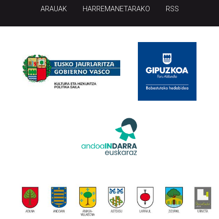
ARAUAK
HARREMANETARAKO
RSS