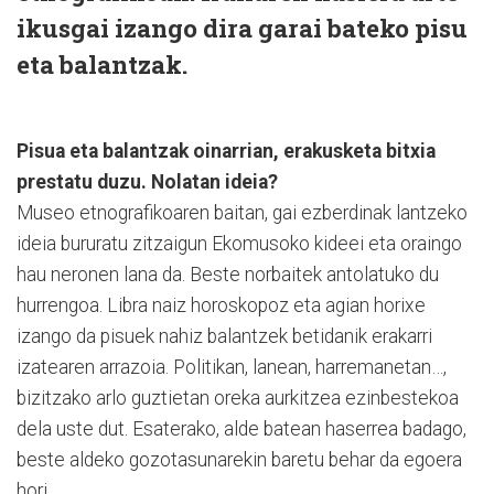
ikusgai izango dira garai bateko pisu
eta balantzak.
Pisua eta balantzak oinarrian, erakusketa bitxia
prestatu duzu. Nolatan ideia?
Museo etnografikoaren baitan, gai ezberdinak lantzeko
ideia bururatu zitzaigun Ekomusoko kideei eta oraingo
hau neronen lana da. Beste norbaitek antolatuko du
hurrengoa. Libra naiz horoskopoz eta agian horixe
izango da pisuek nahiz balantzek betidanik erakarri
izatearen arrazoia. Politikan, lanean, harremanetan…,
bizitzako arlo guztietan oreka aurkitzea ezinbestekoa
dela uste dut. Esaterako, alde batean haserrea badago,
beste aldeko gozotasunarekin baretu behar da egoera
hori.