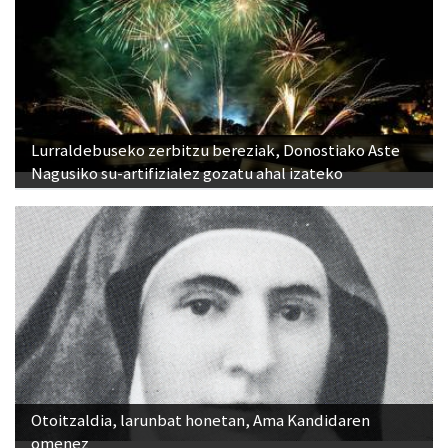
Lurraldebuseko zerbitzu bereziak, Donostiako Aste
Nagusiko su-artifizialez gozatu ahal izateko
Otoitzaldia, larunbat honetan, Ama Kandidaren
omenez