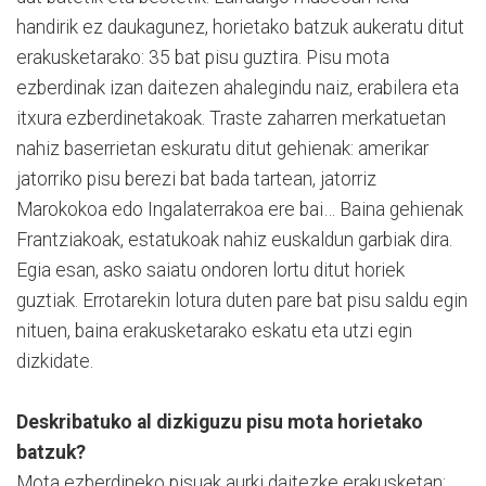
handirik ez daukagunez, horietako batzuk aukeratu ditut
erakusketarako: 35 bat pisu guztira. Pisu mota
ezberdinak izan daitezen ahalegindu naiz, erabilera eta
itxura ezberdinetakoak. Traste zaharren merkatuetan
nahiz baserrietan eskuratu ditut gehienak: amerikar
jatorriko pisu berezi bat bada tartean, jatorriz
Marokokoa edo Ingalaterrakoa ere bai… Baina gehienak
Frantziakoak, estatukoak nahiz euskaldun garbiak dira.
Egia esan, asko saiatu ondoren lortu ditut horiek
guztiak. Errotarekin lotura duten pare bat pisu saldu egin
nituen, baina erakusketarako eskatu eta utzi egin
dizkidate.
Deskribatuko al dizkiguzu pisu mota horietako
batzuk?
Mota ezberdineko pisuak aurki daitezke erakusketan: