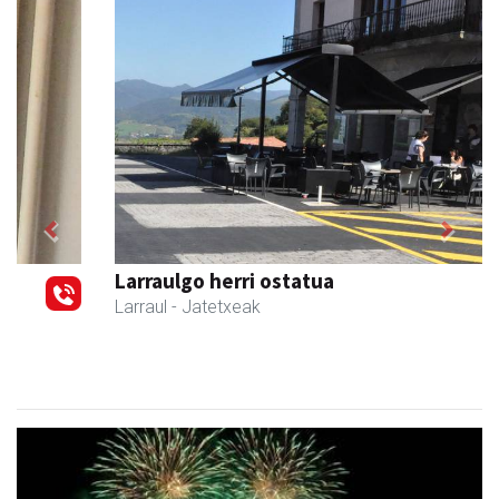
Previous
Next
Larraulgo herri ostatua
Larraul
- Jatetxeak