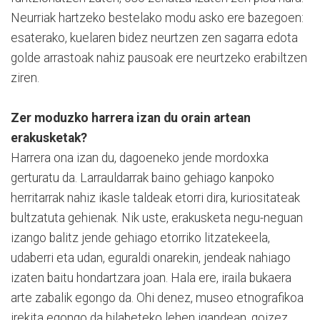
Neurriak hartzeko bestelako modu asko ere bazegoen:
esaterako, kuelaren bidez neurtzen zen sagarra edota
golde arrastoak nahiz pausoak ere neurtzeko erabiltzen
ziren.
Zer moduzko harrera izan du orain artean
erakusketak?
Harrera ona izan du, dagoeneko jende mordoxka
gerturatu da. Larrauldarrak baino gehiago kanpoko
herritarrak nahiz ikasle taldeak etorri dira, kuriositateak
bultzatuta gehienak. Nik uste, erakusketa negu-neguan
izango balitz jende gehiago etorriko litzatekeela,
udaberri eta udan, eguraldi onarekin, jendeak nahiago
izaten baitu hondartzara joan. Hala ere, iraila bukaera
arte zabalik egongo da. Ohi denez, museo etnografikoa
irekita egongo da hilabeteko lehen igandean, goizez.