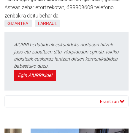
Astean zehar etortzekotan, 688803608 telefono
zenbakira deitu behar da.
GIZARTEA
LARRAUL
AIURRI hedabideak eskualdeko nortasun hitzak
jaso eta zabaltzen ditu. Harpidedun eginda, tokiko
albisteak euskaraz lantzen dituen komunikabidea
babestuko duzu.
Egin AIURRIkide!
Erantzun