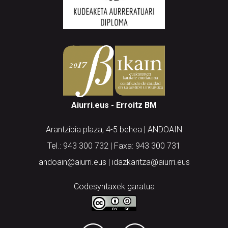
Aiurri.eus - Erroitz BM
Arantzibia plaza, 4-5 behea | ANDOAIN
Tel.: 943 300 732 | Faxa: 943 300 731
andoain@aiurri.eus | idazkaritza@aiurri.eus
Codesyntaxek garatua