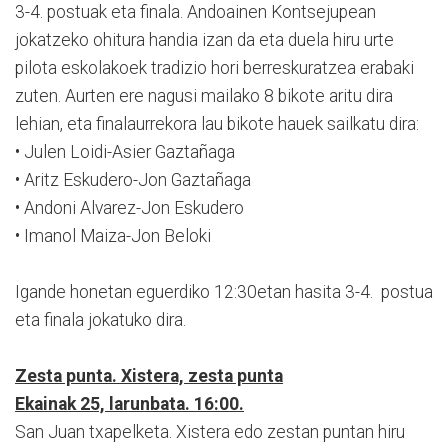
3-4. postuak eta finala. Andoainen Kontsejupean
jokatzeko ohitura handia izan da eta duela hiru urte
pilota eskolakoek tradizio hori berreskuratzea erabaki
zuten. Aurten ere nagusi mailako 8 bikote aritu dira
lehian, eta finalaurrekora lau bikote hauek sailkatu dira:
• Julen Loidi-Asier Gaztañaga
• Aritz Eskudero-Jon Gaztañaga
• Andoni Alvarez-Jon Eskudero
• Imanol Maiza-Jon Beloki
Igande honetan eguerdiko 12:30etan hasita 3-4. postua
eta finala jokatuko dira.
Zesta punta. Xistera, zesta punta
Ekainak 25, larunbata. 16:00.
San Juan txapelketa. Xistera edo zestan puntan hiru