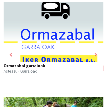
Previous
Next
Ormazabal garraioak
Asteasu
- Garraioak