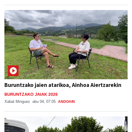
Buruntzako jaien atarikoa, Ainhoa Aiertzarekin
BURUNTZAKO JAIAK 2026
Xabat Minguez
abu 04, 07:05
ANDOAIN