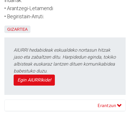
indarrak:
• Arantzegi-Letamendi
• Begiristain-Arruti.
GIZARTEA
AIURRI hedabideak eskualdeko nortasun hitzak
jaso eta zabaltzen ditu. Harpidedun eginda, tokiko
albisteak euskaraz lantzen dituen komunikabidea
babestuko duzu.
Egin AIURRIkide!
Erantzun