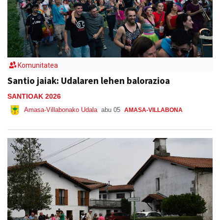
Komunitatea
Santio jaiak: Udalaren lehen balorazioa
SANTIOAK 2026
Amasa-Villabonako Udala
abu 05
AMASA-VILLABONA