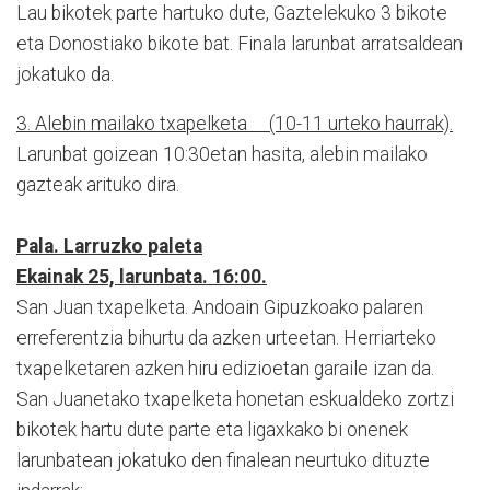
Lau bikotek parte hartuko dute, Gaztelekuko 3 bikote
eta Donostiako bikote bat. Finala larunbat arratsaldean
jokatuko da.
3. Alebin mailako txapelketa (10-11 urteko haurrak).
Larunbat goizean 10:30etan hasita, alebin mailako
gazteak arituko dira.
Pala. Larruzko paleta
Ekainak 25, larunbata. 16:00.
San Juan txapelketa. Andoain Gipuzkoako palaren
erreferentzia bihurtu da azken urteetan. Herriarteko
txapelketaren azken hiru edizioetan garaile izan da.
San Juanetako txapelketa honetan eskualdeko zortzi
bikotek hartu dute parte eta ligaxkako bi onenek
larunbatean jokatuko den finalean neurtuko dituzte