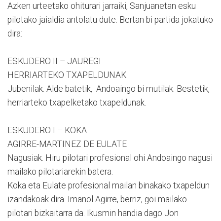
Azken urteetako ohiturari jarraiki, Sanjuanetan esku
pilotako jaialdia antolatu dute. Bertan bi partida jokatuko
dira:
ESKUDERO II – JAUREGI
HERRIARTEKO TXAPELDUNAK
Jubenilak. Alde batetik, Andoaingo bi mutilak. Bestetik,
herriarteko txapelketako txapeldunak.
ESKUDERO I – KOKA
AGIRRE-MARTINEZ DE EULATE
Nagusiak. Hiru pilotari profesional ohi Andoaingo nagusi
mailako pilotariarekin batera.
Koka eta Eulate profesional mailan binakako txapeldun
izandakoak dira. Imanol Agirre, berriz, goi mailako
pilotari bizkaitarra da. Ikusmin handia dago Jon