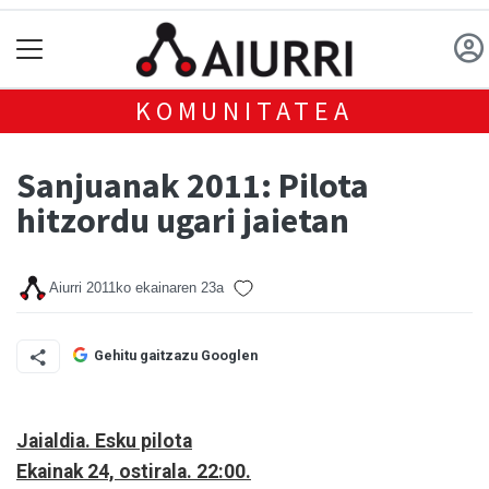
KOMUNITATEA
Sanjuanak 2011: Pilota
hitzordu ugari jaietan
Aiurri
2011ko ekainaren 23a
Gehitu gaitzazu Googlen
Jaialdia. Esku pilota
Ekainak 24, ostirala. 22:00.