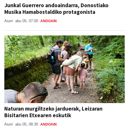
Junkal Guerrero andoaindarra, Donostiako
Musika Hamabostaldiko protagonista
Aiurri
abu 05, 07:00
ANDOAIN
Naturan murgiltzeko jarduerak, Leizaran
Bisitarien Etxearen eskutik
Aiurri
abu 05, 08:30
ANDOAIN