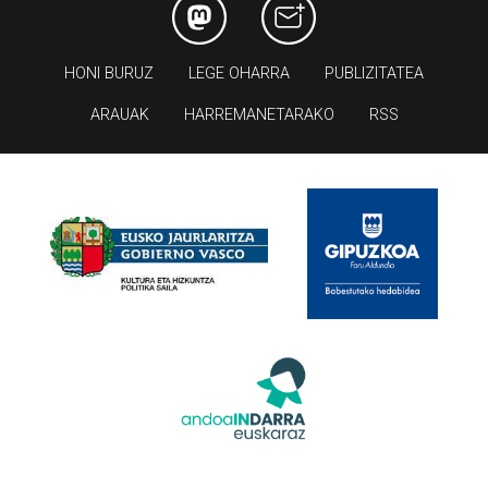
HONI BURUZ
LEGE OHARRA
PUBLIZITATEA
ARAUAK
HARREMANETARAKO
RSS