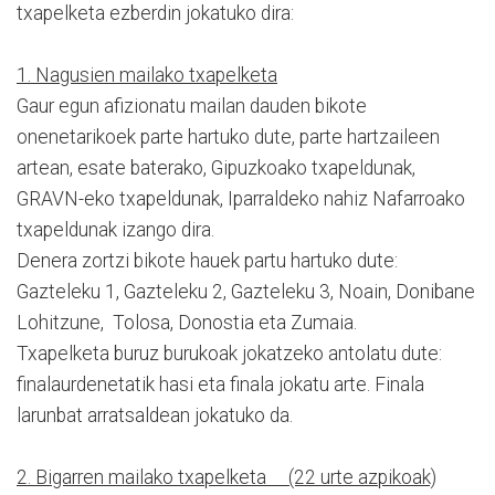
txapelketa ezberdin jokatuko dira:
1. Nagusien mailako txapelketa
Gaur egun afizionatu mailan dauden bikote
onenetarikoek parte hartuko dute, parte hartzaileen
artean, esate baterako, Gipuzkoako txapeldunak,
GRAVN-eko txapeldunak, Iparraldeko nahiz Nafarroako
txapeldunak izango dira.
Denera zortzi bikote hauek partu hartuko dute:
Gazteleku 1, Gazteleku 2, Gazteleku 3, Noain, Donibane
Lohitzune, Tolosa, Donostia eta Zumaia.
Txapelketa buruz burukoak jokatzeko antolatu dute:
finalaurdenetatik hasi eta finala jokatu arte. Finala
larunbat arratsaldean jokatuko da.
2. Bigarren mailako txapelketa (22 urte azpikoak)