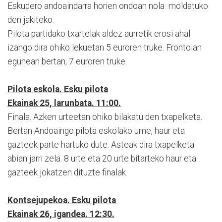
Eskudero andoaindarra horien ondoan nola moldatuko
den jakiteko.
Pilota partidako txartelak aldez aurretik erosi ahal
izango dira ohiko lekuetan 5 euroren truke. Frontoian
egunean bertan, 7 euroren truke.
Pilota eskola. Esku pilota
Ekainak 25, larunbata. 11:00.
Finala. Azken urteetan ohiko bilakatu den txapelketa.
Bertan Andoaingo pilota eskolako ume, haur eta
gazteek parte hartuko dute. Asteak dira txapelketa
abian jarri zela. 8 urte eta 20 urte bitarteko haur eta
gazteek jokatzen dituzte finalak.
Kontsejupekoa. Esku pilota
Ekainak 26, igandea. 12:30.